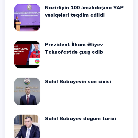
Nazirliyin 100 əməkdaşına YAP
vəsiqələri təqdim edildi
Prezident İlham Əliyev
Teknofestdə çıxış edib
Sahil Babayevin son cixisi
Sahil Babayev dogum tarixi