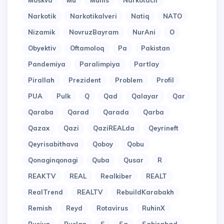
Moskva
Mu
Munis
Narkotacir
Narkotik
Narkotikalveri
Natiq
NATO
Nizamik
NovruzBayram
NurAni
O
Obyektiv
Oftamoloq
Pa
Pakistan
Pandemiya
Paralimpiya
Partlay
Pirallah
Prezident
Problem
Profil
PUA
Pulk
Q
Qad
Qalayar
Qar
Qaraba
Qarad
Qarada
Qarba
Qazax
Qazi
QaziREALda
Qeyrineft
Qeyrisabithava
Qoboy
Qobu
Qonaginqonagi
Quba
Qusar
R
REAKTV
REAL
Realkiber
REALT
RealTrend
REALTV
RebuildKarabakh
Remish
Reyd
Rotavirus
RuhinX