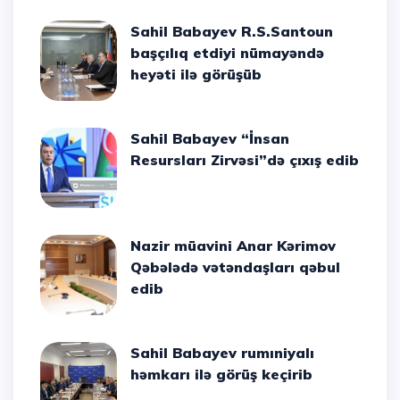
Sahil Babayev R.S.Santoun
başçılıq etdiyi nümayəndə
heyəti ilə görüşüb
Sahil Babayev “İnsan
Resursları Zirvəsi”də çıxış edib
Nazir müavini Anar Kərimov
Qəbələdə vətəndaşları qəbul
edib
Sahil Babayev rumıniyalı
həmkarı ilə görüş keçirib