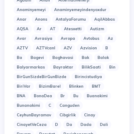
Agdam
Allah
Alternativenerji
Anaminyemeyi
Anaminyemeyindenyoxdur
Anar
Anons
AntalyaForumu
AqilAbbas
AQSA
Ar
AT
Atesxetti
Autizm
Avar
Avrasiya
Avropa
Avtobus
Az
AZTV
AZTVcanl
AZV
Azvision
B
Ba
Bagevi
Baghavasi
Bak
Balak
Balyarmarkas
Bayraktar
BilikSaati
Bin
BirGunSizdeBirGunBizde
Birincistudiya
BiriVar
BizimBarel
Blinken
BMT
BNA
BonaDea
Br
Bu
Buanakimi
Bunanakimi
C
Canguden
CeyhunBayramov
Cibgirlik
Cinay
CinayetVeCeza
D
Da
Dada
Dali