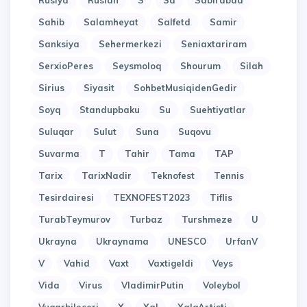
Rusiya
Ruslan
S
Sa
Sabirabad
Sahib
Salamheyat
Salfetd
Samir
Sanksiya
Sehermerkezi
Seniaxtariram
SerxioPeres
Seysmoloq
Shourum
Silah
Sirius
Siyasit
SohbetMusiqidenGedir
Soyq
Standupbaku
Su
Suehtiyatlar
Suluqar
Sulut
Suna
Suqovu
Suvarma
T
Tahir
Tama
TAP
Tarix
TarixNadir
Teknofest
Tennis
Tesirdairesi
TEXNOFEST2023
Tiflis
TurabTeymurov
Turbaz
Turshmeze
U
Ukrayna
Ukraynama
UNESCO
UrfanV
V
Vahid
Vaxt
Vaxtigeldi
Veys
Vida
Virus
VladimirPutin
Voleybol