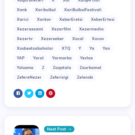
Vuqarbileceri
X
Xal
XalqArtisti
Xank
Xaribulbul
XariBulbulFestivali
Xarici
Xarkov
XeberEretsi
XeberErtesi
Xezeraxsami
Xezerfilm
Xezermedia
Xezertv
Xezerxeber
Xocal
Xocav
Xosbextsabahalar
XTQ
Y
Ya
Yan
YAP
Yaral
Yarmarka
Yevlax
Yoluxma
Z
Zaqatala
Zaurkamal
ZefereNezer
Zeferisigi
Zelenski
Next Post