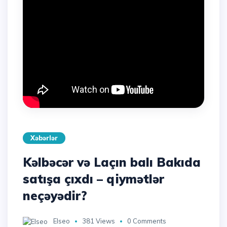
Xəbərlər
Kəlbəcər və Laçın balı Bakıda
satışa çıxdı – qiymətlər
neçəyədir?
Elseo
381 Views
0 Comments