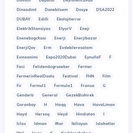
Davam
Deputat
Deyishencavab
Dinxadiml
Donebilsem
Dosye
DSA2022
DUBAY
Edilli
Ekolojiterror
ElektrikStansiyas
ElyarV
Eneji
Enenebogchasi
Enerji
Enerjibazar
EnerjiQov
Erm
Evdekileresalam
Evinxanimi
Expo2020Dubai
EynullaF
F
Faci
Felidendogruxeber
Fermer
FermerinRealDostu
Festival
FHN
Film
Fir
Formul1
Formula1
Fransa
G
Genderb
General
GezekBishirek
Goranboy
H
Haqq
Hava
HavaLiman
Hayd
Hersoq
Heyd
Hindistan
I
Iclas
Idman
Iftar
Ikilioyun
Islahatlar