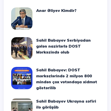
Anar Əliyev Kimdir?
Sahil Babayev Serbiyadan
gələn nazirlərlə DOST
Mərkəzində olub
Sahil Babayev: DOST
mərkəzlərində 2 milyon 800
mindən çox vətəndaşa xidmət
göstərilib
Sahil Babayev Ukrayna səfiri
ilə görüşüb