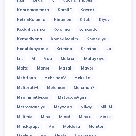
Itkil
Ixrac
K
Kadrlarshobesi
Kahramanmara
KamilC
Kayrat
KetrinKolonna
Kinomen
Kitab
Kiyev
Kodadiyasma
Kolonna
Komando
Komedixana
Komedixanim
Komediya
Konuldunyamiz
Krimina
Kriminal
La
Lift
M
Maa
Makron
Malayziya
Malta
Marsel
Masall
Mayor
Mehriban
MehribanV
Meksika
Meliorativt
Meloman
Meloman7
Menimmetbexim
MetbaxinAgasi
Metrostansiya
Meyxana
Mikay
MilliM
Millimiz
Mina
Minat
Minax
Minsk
Minskqrupu
Mir
Moldova
Monitor