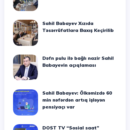
Sahil Babayev Xızıda
Təsərrüfatlara Baxış Keçirilib
Dəfn pulu ilə bağlı nazir Sahil
Babayevin açıqlaması
Sahil Babayev: Ölkəmizdə 60
min nəfərdən artıq işləyən
pensiyaçı var
DOST TV “Sosial saat”