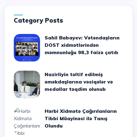
Category Posts
Sahil Babayev: Vətəndaşların
DOST xidmətlərindən
məmnunluğu 98,3 faizə çatıb
Nazirliyin təltif edilmiş
əməkdaşlarına vəsiqələr və
medallar təqdim olunub
Hərbi Xidmətə Çağırılanların
Tibbi Müayinəsi ilə Tanış
Olundu