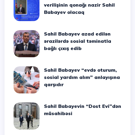
verilişinin qonağı nazir Sahil
Babayev olacaq
Sahil Babayev azad edilən
ərazilərdə sosial təminatla
bağlı çıxış edib
Sahil Babayev “evdə oturum,
sosial yardım alım” anlayışına
qarşıdır
Sahil Babayevin “Dost Evi”dən
müsahibəsi