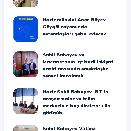
Nazir müavini Anar Əliyev
Göygöl rayonunda
vətəndaşları qəbul edəcək.
Sahil Babayev və
Macarıstanın iqtisadi inkişaf
naziri arasında əməkdaşlıq
sənədi imzalanıb
Nazir Sahil Babayev İƏT-in
araşdırmalar və təlim
mərkəzinin baş direktoru ilə
görüşüb
Sahil Babayev Vətənə