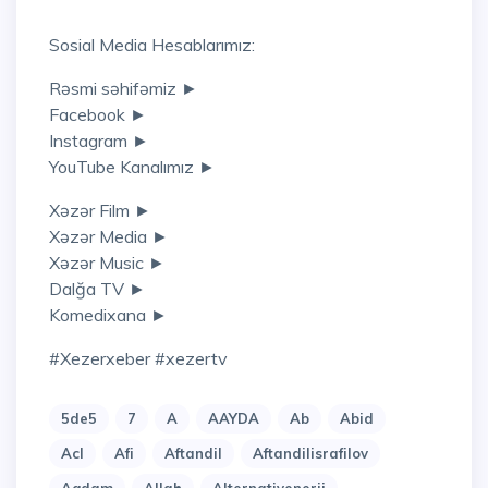
Sosial Media Hesablarımız:
Rəsmi səhifəmiz ►
Facebook ►
Instagram ►
YouTube Kanalımız ►
Xəzər Film ►
Xəzər Media ►
Xəzər Music ►
Dalğa TV ►
Komedixana ►
#xezerxeber #xezertv
5de5
7
A
AAYDA
Ab
Abid
Acl
Afi
Aftandil
Aftandilisrafilov