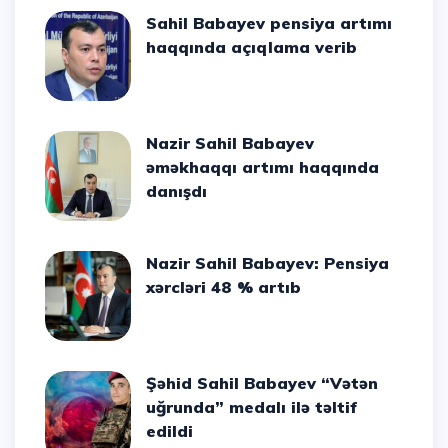
Sahil Babayev pensiya artımı
haqqında açıqlama verib
Nazir Sahil Babayev
əməkhaqqı artımı haqqında
danışdı
Nazir Sahil Babayev: Pensiya
xərcləri 48 % artıb
Şəhid Sahil Babayev “Vətən
uğrunda” medalı ilə təltif
edildi