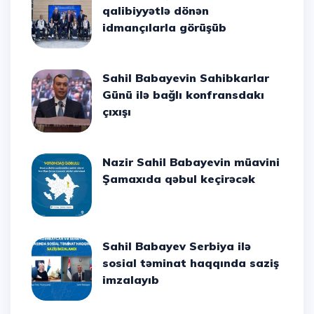
qalibiyyətlə dönən
idmançılarla görüşüb
Sahil Babayevin Sahibkarlar
Günü ilə bağlı konfransdakı
çıxışı
Nazir Sahil Babayevin müavini
Şamaxıda qəbul keçirəcək
Sahil Babayev Serbiya ilə
sosial təminat haqqında saziş
imzalayıb