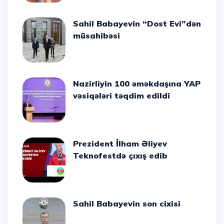
Sahil Babayevin “Dost Evi”dən
müsahibəsi
Nazirliyin 100 əməkdaşına YAP
vəsiqələri təqdim edildi
Prezident İlham Əliyev
Teknofestdə çıxış edib
Sahil Babayevin son cixisi