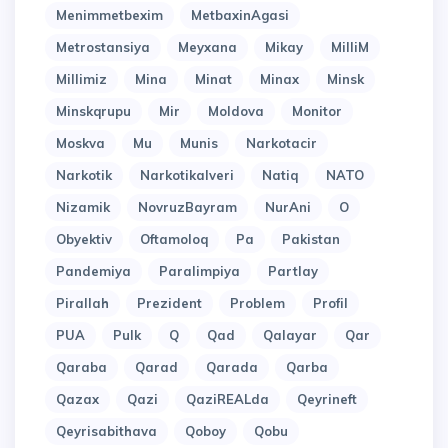
Menimmetbexim
MetbaxinAgasi
Metrostansiya
Meyxana
Mikay
MilliM
Millimiz
Mina
Minat
Minax
Minsk
Minskqrupu
Mir
Moldova
Monitor
Moskva
Mu
Munis
Narkotacir
Narkotik
Narkotikalveri
Natiq
NATO
Nizamik
NovruzBayram
NurAni
O
Obyektiv
Oftamoloq
Pa
Pakistan
Pandemiya
Paralimpiya
Partlay
Pirallah
Prezident
Problem
Profil
PUA
Pulk
Q
Qad
Qalayar
Qar
Qaraba
Qarad
Qarada
Qarba
Qazax
Qazi
QaziREALda
Qeyrineft
Qeyrisabithava
Qoboy
Qobu