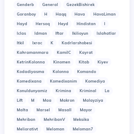
Genderb
General
GezekBishirek
Goranboy
H
Haqq
Hava
HavaLiman
Hayd
Hersoq
Heyd
Hindistan
I
Iclas
Idman
Iftar
Ikilioyun
Islahatlar
Itkil
Ixrac
K
Kadrlarshobesi
Kahramanmara
KamilC
Kayrat
KetrinKolonna
Kinomen
Kitab
Kiyev
Kodadiyasma
Kolonna
Komando
Komedixana
Komedixanim
Komediya
Konuldunyamiz
Krimina
Kriminal
La
Lift
M
Maa
Makron
Malayziya
Malta
Marsel
Masall
Mayor
Mehriban
MehribanV
Meksika
Meliorativt
Meloman
Meloman7