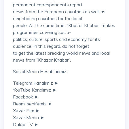
permanent correspondents report
news from the European countries as well as
neighboring countries for the local
people. At the same time, “Khazar Khabar” makes
programmes covering socio-
politics, culture, sports and economy for its
audience. In this regard, do not forget
to get the latest breaking world news and local
news from “Khazar Khabar”.
Sosial Media Hesablarımız;
Telegram Kanalımız ►
YouTube Kanalımız ►
Facebook ►
Rəsmi səhifəmiz ►
Xəzər Film ►
Xəzər Media ►
Dalğa TV ►