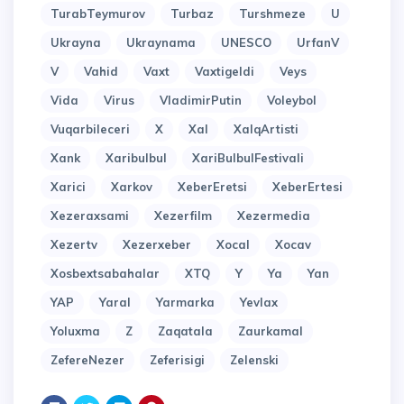
TurabTeymurov
Turbaz
Turshmeze
U
Ukrayna
Ukraynama
UNESCO
UrfanV
V
Vahid
Vaxt
Vaxtigeldi
Veys
Vida
Virus
VladimirPutin
Voleybol
Vuqarbileceri
X
Xal
XalqArtisti
Xank
Xaribulbul
XariBulbulFestivali
Xarici
Xarkov
XeberEretsi
XeberErtesi
Xezeraxsami
Xezerfilm
Xezermedia
Xezertv
Xezerxeber
Xocal
Xocav
Xosbextsabahalar
XTQ
Y
Ya
Yan
YAP
Yaral
Yarmarka
Yevlax
Yoluxma
Z
Zaqatala
Zaurkamal
ZefereNezer
Zeferisigi
Zelenski