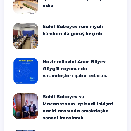
edib
Sahil Babayev rumıniyalı
həmkarı ilə görüş keçirib
Nazir müavini Anar Əliyev
Göygöl rayonunda
vətəndaşları qəbul edəcək.
Sahil Babayev və
Macarıstanın iqtisadi inkişaf
naziri arasında əməkdaşlıq
sənədi imzalanıb