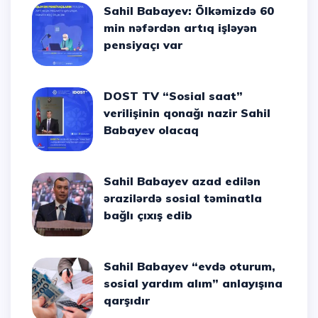
Sahil Babayev: Ölkəmizdə 60
min nəfərdən artıq işləyən
pensiyaçı var
DOST TV “Sosial saat”
verilişinin qonağı nazir Sahil
Babayev olacaq
Sahil Babayev azad edilən
ərazilərdə sosial təminatla
bağlı çıxış edib
Sahil Babayev “evdə oturum,
sosial yardım alım” anlayışına
qarşıdır