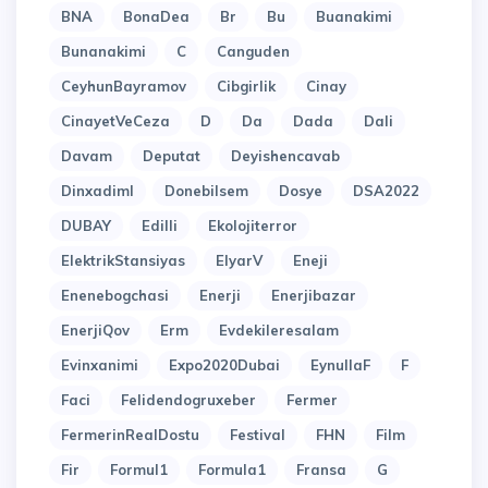
BNA
BonaDea
Br
Bu
Buanakimi
Bunanakimi
C
Canguden
CeyhunBayramov
Cibgirlik
Cinay
CinayetVeCeza
D
Da
Dada
Dali
Davam
Deputat
Deyishencavab
Dinxadiml
Donebilsem
Dosye
DSA2022
DUBAY
Edilli
Ekolojiterror
ElektrikStansiyas
ElyarV
Eneji
Enenebogchasi
Enerji
Enerjibazar
EnerjiQov
Erm
Evdekileresalam
Evinxanimi
Expo2020Dubai
EynullaF
F
Faci
Felidendogruxeber
Fermer
FermerinRealDostu
Festival
FHN
Film
Fir
Formul1
Formula1
Fransa
G