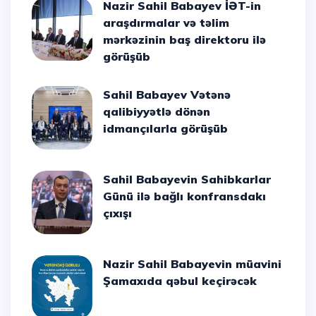
Nazir Sahil Babayev İƏT-in
araşdırmalar və təlim
mərkəzinin baş direktoru ilə
görüşüb
Sahil Babayev Vətənə
qalibiyyətlə dönən
idmançılarla görüşüb
Sahil Babayevin Sahibkarlar
Günü ilə bağlı konfransdakı
çıxışı
Nazir Sahil Babayevin müavini
Şamaxıda qəbul keçirəcək