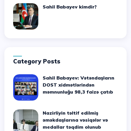
Sahil Babayev kimdir?
Category Posts
Sahil Babayev: Vətəndaşların
DOST xidmətlərindən
məmnunluğu 98,3 faizə çatıb
Nazirliyin təltif edilmiş
əməkdaşlarına vəsiqələr və
medallar təqdim olunub