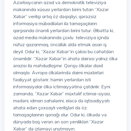
Azərbaycanın azad və demokratik televiziya
məkanında xüsusi yerlərdən birini tutan “Xəzər
Xəbər” verilişi artıq öz dəqiqliyi, qərəzsiz
informasiya mübadilələri ilə tamaşaçıların
qarşısında önəmli yerlərdən birini tutur. Əlbəttə ki,
azad media məkanında çoxlu televiziya içində
nüfuz qazanmaq, öncüllük əldə etmək asan iş
deyil. Odur ki, “Xəzər Xəbər”in çəkisi bu cəhətdən
önəmlidir. “Xəzər Xəbər”in əhatə dairəsi yalnız ölkə
ərazisi ilə məhdudlaşmır. Qonşu ölkələr daxil
olmaqla Avropa ölkələrində daimi müxbirləri
fəaliyyət göstərir, həmin yerlərdən isti
informasiyalar ölkə ictimaiyyətinə çatdırılır. Eyni
zamanda, “Xəzər Xəbər” müxtəlif ictimai-siyasi,
mədəni, idman sahələrini, eləcə də iqtisadiyyatı
əhatə edən çoxsaylı verilişləri də öz
tamaşaçılarının qonağı olur. Odur ki, ölkədə və
dünyada baş verən ən son yenilikləri “Xəzər
Xəbər” də izləməyi unutmayın.