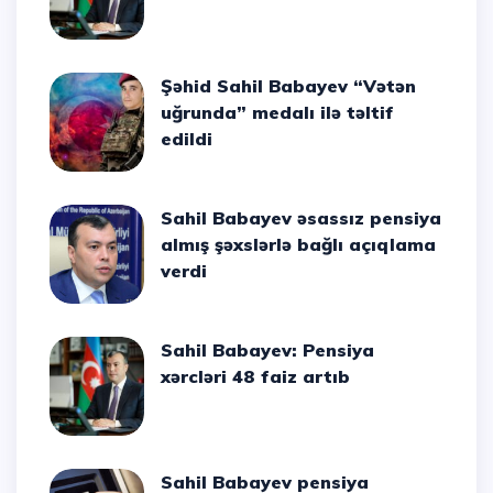
Şəhid Sahil Babayev “Vətən
uğrunda” medalı ilə təltif
edildi
Sahil Babayev əsassız pensiya
almış şəxslərlə bağlı açıqlama
verdi
Sahil Babayev: Pensiya
xərcləri 48 faiz artıb
Sahil Babayev pensiya