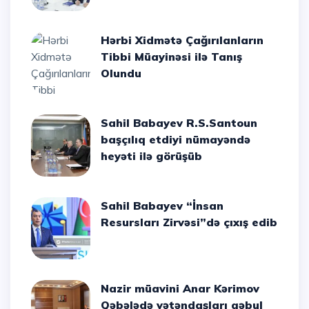
Hərbi Xidmətə Çağırılanların
Tibbi Müayinəsi ilə Tanış
Olundu
Sahil Babayev R.S.Santoun
başçılıq etdiyi nümayəndə
heyəti ilə görüşüb
Sahil Babayev “İnsan
Resursları Zirvəsi”də çıxış edib
Nazir müavini Anar Kərimov
Qəbələdə vətəndaşları qəbul