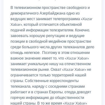
В телевизионном пространстве свободного и
демократичного Азербайджана одно из
ведущих мест занимает телепрограмма «Xəzər
Xəbər», который отличается объективной
подачей информации телезрителям. Конечно,
завоевать хорошую репутацию и ведущие
позиции в свободной медийном пространстве
среди большого числа других телеканалов дело
отнюдь нелегкое. Поэтому в этом отношении
важное значение имеет то, что «Xəzər Xəbər»
занимает уникальную нишу на отечественном
телевизионном рынке. Охват «Xəzər Xəbər» не
ограничивается только территорией нашей
страны. Собственные корреспонденты
телеканала, наряду с соседними странами
работают и в странах Европы, откуда доводят
горячую информацию до общественности
нашей страны. В то же время «Xəzər Xəbər»