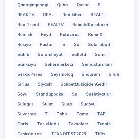
Qonaginqonagi
Quba
Qusar
R
REAKTV
REAL
Realkiber
REALT
RealTrend
REALTV
RebuildKarabakh
Remish
Reyd
Rotavirus
RuhinX
Rusiya
Ruslan
S
Sa
Sabirabad
Sahib
Salamheyat
Salfetd
Samir
Sanksiya
Sehermerkezi
Seniaxtariram
SerxioPeres
Seysmoloq
Shourum
Silah
Sirius
Siyasit
SohbetMusiqidenGedir
Soyq
Standupbaku
Su
Suehtiyatlar
Suluqar
Sulut
Suna
Suqovu
Suvarma
T
Tahir
Tama
TAP
Tarix
TarixNadir
Teknofest
Tennis
Tesirdairesi
TEXNOFEST2023
Tiflis