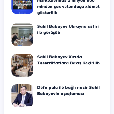
mərkəzlərində 2 milyon 800
mindən çox vətəndaşa xidmət
göstərilib
Sahil Babayev Ukrayna səfiri
ilə görüşüb
Sahil Babayev Xızıda
Təsərrüfatlara Baxış Keçirilib
Dəfn pulu ilə bağlı nazir Sahil
Babayevin açıqlaması