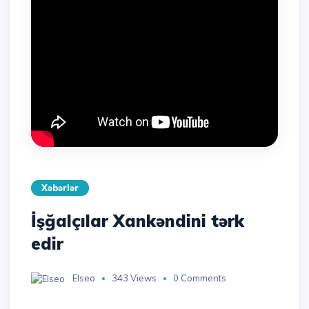
Xəbərlər
İşğalçılar Xankəndini tərk
edir
Elseo
343 Views
0 Comments