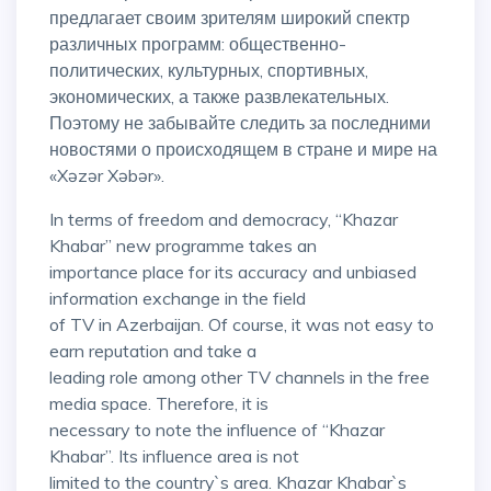
предлагает своим зрителям широкий спектр
различных программ: общественно-
политических, культурных, спортивных,
экономических, а также развлекательных.
Поэтому не забывайте следить за последними
новостями о происходящем в стране и мире на
«Xəzər Xəbər».
In terms of freedom and democracy, “Khazar
Khabar” new programme takes an
importance place for its accuracy and unbiased
information exchange in the field
of TV in Azerbaijan. Of course, it was not easy to
earn reputation and take a
leading role among other TV channels in the free
media space. Therefore, it is
necessary to note the influence of “Khazar
Khabar”. Its influence area is not
limited to the country`s area. Khazar Khabar`s