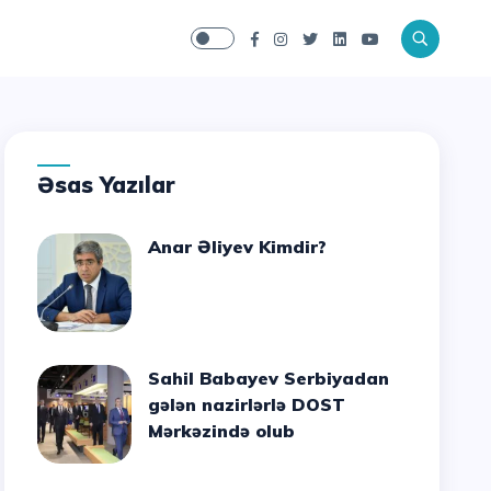
Əsas Yazılar
Anar Əliyev Kimdir?
Sahil Babayev Serbiyadan
gələn nazirlərlə DOST
Mərkəzində olub