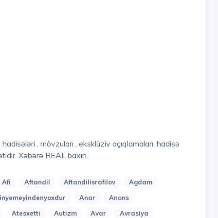
tidir. Xəbərə REAL baxın..
Afi
Aftandil
Aftandilisrafilov
Agdam
nyemeyindenyoxdur
Anar
Anons
Atesxetti
Autizm
Avar
Avrasiya