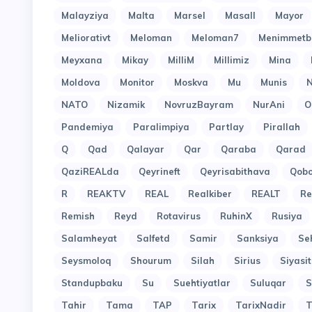
Malayziya
Malta
Marsel
Masall
Mayor
Meliorativt
Meloman
Meloman7
Menimmetb
Meyxana
Mikay
MilliM
Millimiz
Mina
Moldova
Monitor
Moskva
Mu
Munis
N
NATO
Nizamik
NovruzBayram
NurAni
O
Pandemiya
Paralimpiya
Partlay
Pirallah
Q
Qad
Qalayar
Qar
Qaraba
Qarad
QaziREALda
Qeyrineft
Qeyrisabithava
Qob
R
REAKTV
REAL
Realkiber
REALT
Re
Remish
Reyd
Rotavirus
RuhinX
Rusiya
Salamheyat
Salfetd
Samir
Sanksiya
Se
Seysmoloq
Shourum
Silah
Sirius
Siyasit
Standupbaku
Su
Suehtiyatlar
Suluqar
S
Tahir
Tama
TAP
Tarix
TarixNadir
T