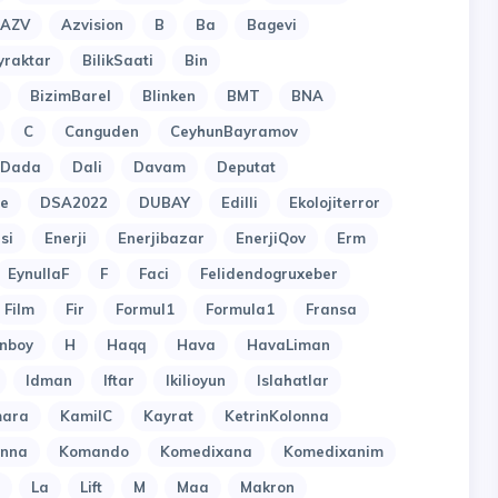
AZV
Azvision
B
Ba
Bagevi
yraktar
BilikSaati
Bin
BizimBarel
Blinken
BMT
BNA
C
Canguden
CeyhunBayramov
Dada
Dali
Davam
Deputat
e
DSA2022
DUBAY
Edilli
Ekolojiterror
si
Enerji
Enerjibazar
EnerjiQov
Erm
EynullaF
F
Faci
Felidendogruxeber
Film
Fir
Formul1
Formula1
Fransa
nboy
H
Haqq
Hava
HavaLiman
Idman
Iftar
Ikilioyun
Islahatlar
ara
KamilC
Kayrat
KetrinKolonna
onna
Komando
Komedixana
Komedixanim
La
Lift
M
Maa
Makron