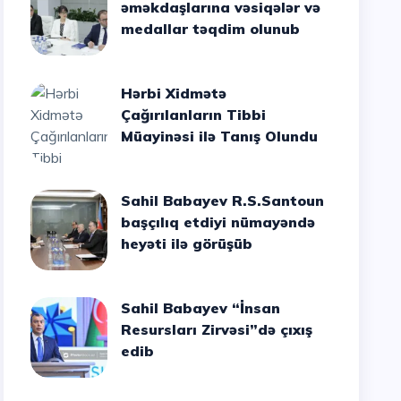
əməkdaşlarına vəsiqələr və
medallar təqdim olunub
Hərbi Xidmətə
Çağırılanların Tibbi
Müayinəsi ilə Tanış Olundu
Sahil Babayev R.S.Santoun
başçılıq etdiyi nümayəndə
heyəti ilə görüşüb
Sahil Babayev “İnsan
Resursları Zirvəsi”də çıxış
edib