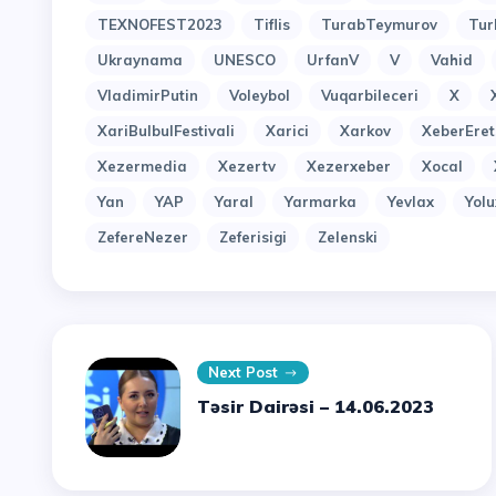
TEXNOFEST2023
Tiflis
TurabTeymurov
Tur
Ukraynama
UNESCO
UrfanV
V
Vahid
VladimirPutin
Voleybol
Vuqarbileceri
X
XariBulbulFestivali
Xarici
Xarkov
XeberEret
Xezermedia
Xezertv
Xezerxeber
Xocal
Yan
YAP
Yaral
Yarmarka
Yevlax
Yol
ZefereNezer
Zeferisigi
Zelenski
Next Post
Təsir Dairəsi – 14.06.2023