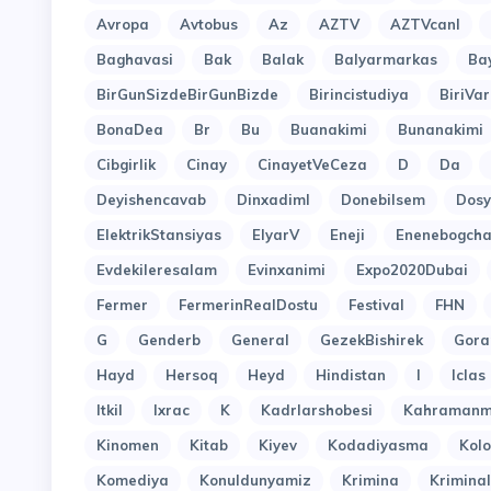
Avropa
Avtobus
Az
AZTV
AZTVcanl
Baghavasi
Bak
Balak
Balyarmarkas
Ba
BirGunSizdeBirGunBizde
Birincistudiya
BiriVar
BonaDea
Br
Bu
Buanakimi
Bunanakimi
Cibgirlik
Cinay
CinayetVeCeza
D
Da
Deyishencavab
Dinxadiml
Donebilsem
Dosy
ElektrikStansiyas
ElyarV
Eneji
Enenebogcha
Evdekileresalam
Evinxanimi
Expo2020Dubai
Fermer
FermerinRealDostu
Festival
FHN
G
Genderb
General
GezekBishirek
Gora
Hayd
Hersoq
Heyd
Hindistan
I
Iclas
Itkil
Ixrac
K
Kadrlarshobesi
Kahramanm
Kinomen
Kitab
Kiyev
Kodadiyasma
Kol
Komediya
Konuldunyamiz
Krimina
Kriminal