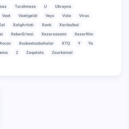
baz
Turshmeze
U
Ukrayna
Vaxt
Vaxtigeldi
Veys
Vida
Virus
Xal
XalqArtisti
Xank
Xaribulbul
si
XeberErtesi
Xezeraxsami
Xezerfilm
Xocav
Xosbextsabahalar
XTQ
Y
Ya
uxma
Z
Zaqatala
Zaurkamal