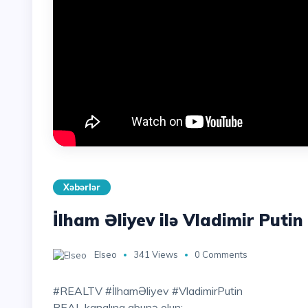
Xəbərlər
İlham Əliyev ilə Vladimir Puti
Elseo
341 Views
0 Comments
#REALTV #İlhamƏliyev #VladimirPutin
REAL kanalına abunə olun: