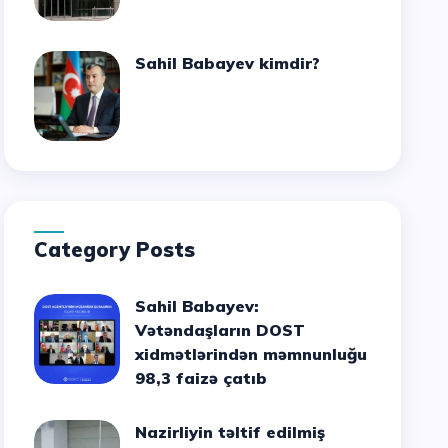
Sahil Babayev kimdir?
Category Posts
Sahil Babayev:
Vətəndaşların DOST
xidmətlərindən məmnunluğu
98,3 faizə çatıb
Nazirliyin təltif edilmiş