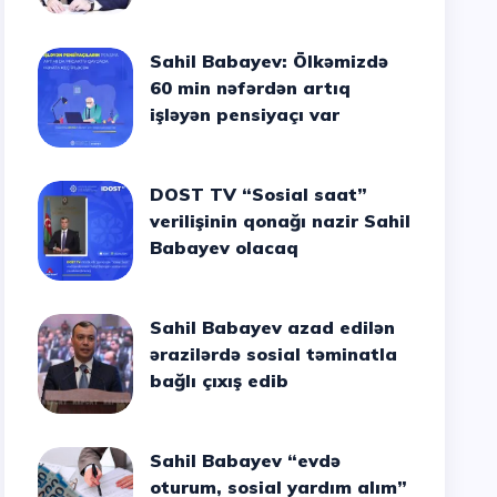
Sahil Babayev: Ölkəmizdə
60 min nəfərdən artıq
işləyən pensiyaçı var
DOST TV “Sosial saat”
verilişinin qonağı nazir Sahil
Babayev olacaq
Sahil Babayev azad edilən
ərazilərdə sosial təminatla
bağlı çıxış edib
Sahil Babayev “evdə
oturum, sosial yardım alım”