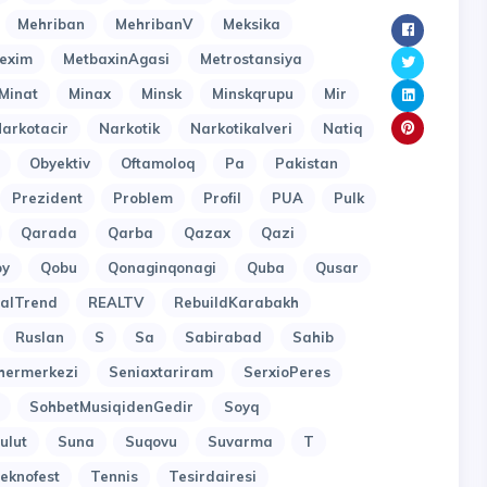
Mehriban
MehribanV
Meksika
exim
MetbaxinAgasi
Metrostansiya
Minat
Minax
Minsk
Minskqrupu
Mir
arkotacir
Narkotik
Narkotikalveri
Natiq
Obyektiv
Oftamoloq
Pa
Pakistan
Prezident
Problem
Profil
PUA
Pulk
Qarada
Qarba
Qazax
Qazi
oy
Qobu
Qonaginqonagi
Quba
Qusar
alTrend
REALTV
RebuildKarabakh
Ruslan
S
Sa
Sabirabad
Sahib
hermerkezi
Seniaxtariram
SerxioPeres
SohbetMusiqidenGedir
Soyq
ulut
Suna
Suqovu
Suvarma
T
eknofest
Tennis
Tesirdairesi