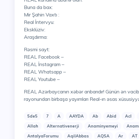
Buna da bax:
Mir Şahin Vaxtı :
Real İntervyu:
Eksklüziv:
Araşdırma:
Rəsmi sayt:
REAL Facebook –
REAL İnstagram –
REAL Whatsapp –
REAL Youtube –
REAL Azərbaycanın xəbər anbarıdır! Günün ən vacib hadisələri , mövzuları , eksklüziv açıqlamaları, hadisə
rayonundan birbaşa yayımları Real-ın əsas xüsusiyyə
5de5
7
A
AAYDA
Ab
Abid
Acl
Allah
Alternativenerji
Anaminyemeyi
Anami
AntalyaForumu
AqilAbbas
AQSA
Ar
AT