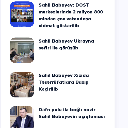
Sahil Babayev: DOST
mərkəzlərində 2 milyon 800
mindən çox vətəndaşa
xidmət göstərilib
Sahil Babayev Ukrayna
səfiri ilə görüşüb
Sahil Babayev Xızıda
Təsərrüfatlara Baxış
Keçirilib
Dəfn pulu ilə bağlı nazir
Sahil Babayevin açıqlaması