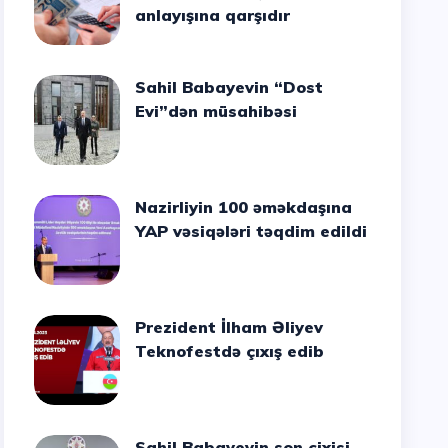
anlayışına qarşıdır
Sahil Babayevin “Dost
Evi”dən müsahibəsi
Nazirliyin 100 əməkdaşına
YAP vəsiqələri təqdim edildi
Prezident İlham Əliyev
Teknofestdə çıxış edib
Sahil Babayevin son cixisi