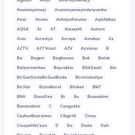
Agdam
Allah
Alternativenerji
Anaminyemeyi
Anaminyemeyindenyoxdur
Anar
Anons
AntalyaForumu
AqilAbbas
AQSA
Ar
AT
Atesxetti
Autizm
Avar
Avrasiya
Avropa
Avtobus
Az
AZTV
AZTVcanl
AZV
Azvision
B
Ba
Bagevi
Baghavasi
Bak
Balak
Balyarmarkas
Bayraktar
BilikSaati
Bin
BirGunSizdeBirGunBizde
Birincistudiya
BiriVar
BizimBarel
Blinken
BMT
BNA
BonaDea
Br
Bu
Buanakimi
Bunanakimi
C
Canguden
CeyhunBayramov
Cibgirlik
Cinay
CinayetVeCeza
D
Da
Dada
Dali