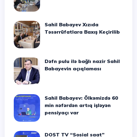
Sahil Babayev Xızıda
Təsərrüfatlara Baxış Keçirilib
Dəfn pulu ilə bağlı nazir Sahil
Babayevin açıqlaması
Sahil Babayev: Ölkəmizdə 60
min nəfərdən artıq işləyən
pensiyaçı var
DOST TV “Sosial saat”