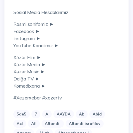
Sosial Media Hesablarımız:
Rəsmi səhifəmiz ►
Facebook ►
Instagram ►
YouTube Kanalımız ►
Xəzər Film ►
Xəzər Media ►
Xəzər Music ►
Dalğa TV ►
Komedixana ►
#xezerxeber #xezertv
5de5
7
A
AAYDA
Ab
Abid
Acl
Afi
Aftandil
Aftandilisrafilov