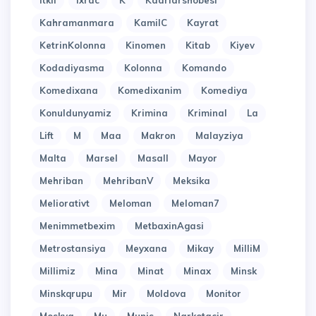
Itkil
Ixrac
K
Kadrlarshobesi
Kahramanmara
KamilC
Kayrat
KetrinKolonna
Kinomen
Kitab
Kiyev
Kodadiyasma
Kolonna
Komando
Komedixana
Komedixanim
Komediya
Konuldunyamiz
Krimina
Kriminal
La
Lift
M
Maa
Makron
Malayziya
Malta
Marsel
Masall
Mayor
Mehriban
MehribanV
Meksika
Meliorativt
Meloman
Meloman7
Menimmetbexim
MetbaxinAgasi
Metrostansiya
Meyxana
Mikay
MilliM
Millimiz
Mina
Minat
Minax
Minsk
Minskqrupu
Mir
Moldova
Monitor