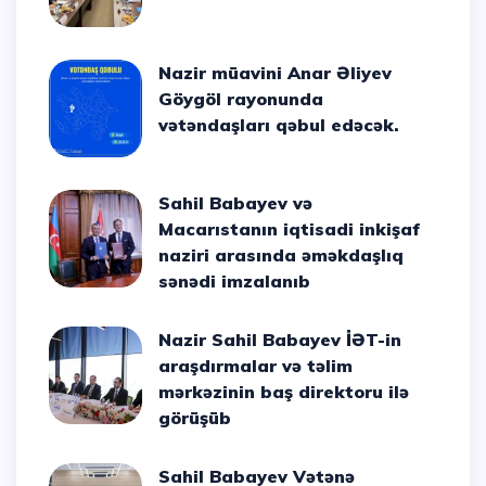
Nazir müavini Anar Əliyev
Göygöl rayonunda
vətəndaşları qəbul edəcək.
Sahil Babayev və
Macarıstanın iqtisadi inkişaf
naziri arasında əməkdaşlıq
sənədi imzalanıb
Nazir Sahil Babayev İƏT-in
araşdırmalar və təlim
mərkəzinin baş direktoru ilə
görüşüb
Sahil Babayev Vətənə