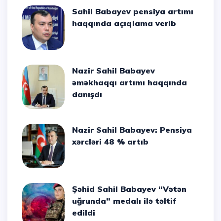
Sahil Babayev pensiya artımı
haqqında açıqlama verib
Nazir Sahil Babayev
əməkhaqqı artımı haqqında
danışdı
Nazir Sahil Babayev: Pensiya
xərcləri 48 % artıb
Şəhid Sahil Babayev “Vətən
uğrunda” medalı ilə təltif
edildi