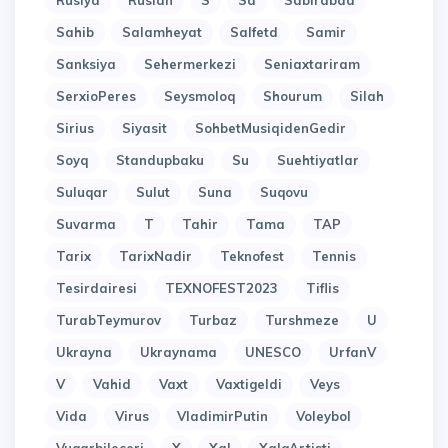
Rusiya
Ruslan
S
Sa
Sabirabad
Sahib
Salamheyat
Salfetd
Samir
Sanksiya
Sehermerkezi
Seniaxtariram
SerxioPeres
Seysmoloq
Shourum
Silah
Sirius
Siyasit
SohbetMusiqidenGedir
Soyq
Standupbaku
Su
Suehtiyatlar
Suluqar
Sulut
Suna
Suqovu
Suvarma
T
Tahir
Tama
TAP
Tarix
TarixNadir
Teknofest
Tennis
Tesirdairesi
TEXNOFEST2023
Tiflis
TurabTeymurov
Turbaz
Turshmeze
U
Ukrayna
Ukraynama
UNESCO
UrfanV
V
Vahid
Vaxt
Vaxtigeldi
Veys
Vida
Virus
VladimirPutin
Voleybol