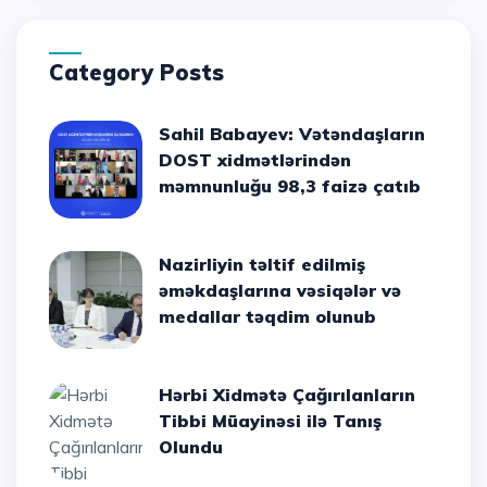
Category Posts
Sahil Babayev: Vətəndaşların
DOST xidmətlərindən
məmnunluğu 98,3 faizə çatıb
Nazirliyin təltif edilmiş
əməkdaşlarına vəsiqələr və
medallar təqdim olunub
Hərbi Xidmətə Çağırılanların
Tibbi Müayinəsi ilə Tanış
Olundu