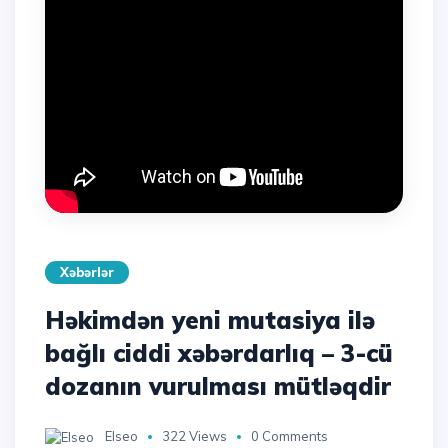
Xəbərlər
Həkimdən yeni mutasiya ilə
bağlı ciddi xəbərdarlıq – 3-cü
dozanın vurulması mütləqdir
Elseo
322 Views
0 Comments