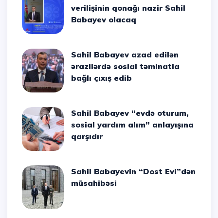
verilişinin qonağı nazir Sahil
Babayev olacaq
Sahil Babayev azad edilən
ərazilərdə sosial təminatla
bağlı çıxış edib
Sahil Babayev “evdə oturum,
sosial yardım alım” anlayışına
qarşıdır
Sahil Babayevin “Dost Evi”dən
müsahibəsi