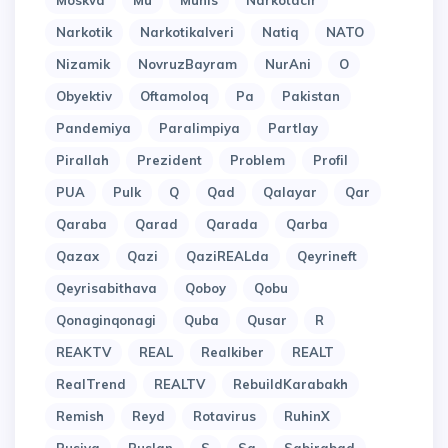
Moskva
Mu
Munis
Narkotacir
Narkotik
Narkotikalveri
Natiq
NATO
Nizamik
NovruzBayram
NurAni
O
Obyektiv
Oftamoloq
Pa
Pakistan
Pandemiya
Paralimpiya
Partlay
Pirallah
Prezident
Problem
Profil
PUA
Pulk
Q
Qad
Qalayar
Qar
Qaraba
Qarad
Qarada
Qarba
Qazax
Qazi
QaziREALda
Qeyrineft
Qeyrisabithava
Qoboy
Qobu
Qonaginqonagi
Quba
Qusar
R
REAKTV
REAL
Realkiber
REALT
RealTrend
REALTV
RebuildKarabakh
Remish
Reyd
Rotavirus
RuhinX