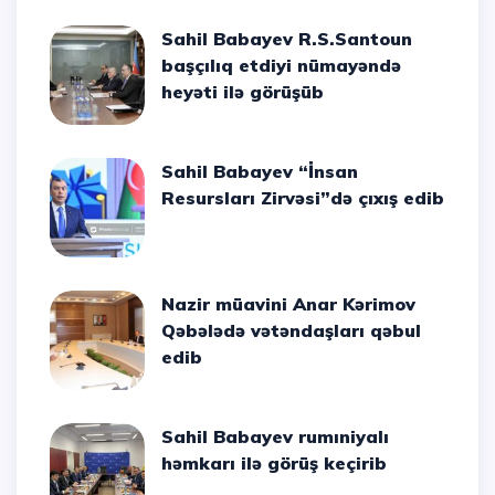
Sahil Babayev R.S.Santoun
başçılıq etdiyi nümayəndə
heyəti ilə görüşüb
Sahil Babayev “İnsan
Resursları Zirvəsi”də çıxış edib
Nazir müavini Anar Kərimov
Qəbələdə vətəndaşları qəbul
edib
Sahil Babayev rumıniyalı
həmkarı ilə görüş keçirib