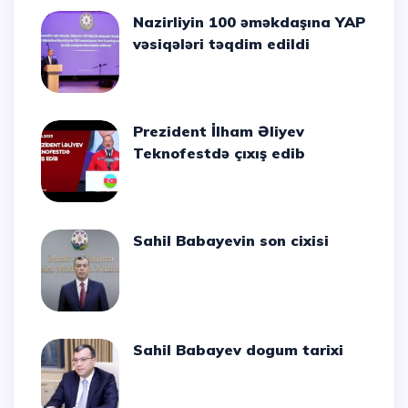
Nazirliyin 100 əməkdaşına YAP
vəsiqələri təqdim edildi
Prezident İlham Əliyev
Teknofestdə çıxış edib
Sahil Babayevin son cixisi
Sahil Babayev dogum tarixi