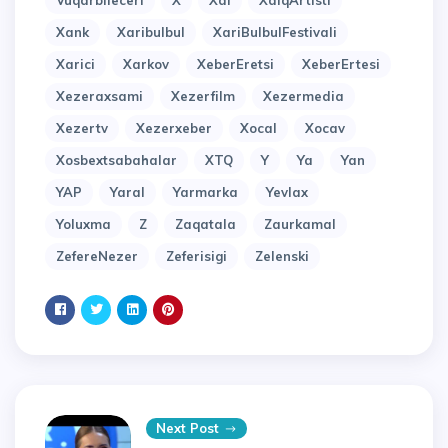
Vuqarbileceri
X
Xal
XalqArtisti
Xank
Xaribulbul
XariBulbulFestivali
Xarici
Xarkov
XeberEretsi
XeberErtesi
Xezeraxsami
Xezerfilm
Xezermedia
Xezertv
Xezerxeber
Xocal
Xocav
Xosbextsabahalar
XTQ
Y
Ya
Yan
YAP
Yaral
Yarmarka
Yevlax
Yoluxma
Z
Zaqatala
Zaurkamal
ZefereNezer
Zeferisigi
Zelenski
Next Post