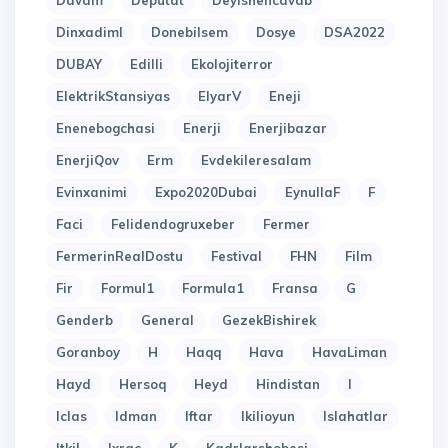
Davam
Deputat
Deyishencavab
Dinxadiml
Donebilsem
Dosye
DSA2022
DUBAY
Edilli
Ekolojiterror
ElektrikStansiyas
ElyarV
Eneji
Enenebogchasi
Enerji
Enerjibazar
EnerjiQov
Erm
Evdekileresalam
Evinxanimi
Expo2020Dubai
EynullaF
F
Faci
Felidendogruxeber
Fermer
FermerinRealDostu
Festival
FHN
Film
Fir
Formul1
Formula1
Fransa
G
Genderb
General
GezekBishirek
Goranboy
H
Haqq
Hava
HavaLiman
Hayd
Hersoq
Heyd
Hindistan
I
Iclas
Idman
Iftar
Ikilioyun
Islahatlar