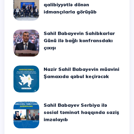
qalibiyyətlə dönən
idmançılarla görüşüb
Sahil Babayevin Sahibkarlar
Günü ilə bağlı konfransdakı
çıxışı
Nazir Sahil Babayevin müavini
Şamaxıda qəbul keçirəcək
Sahil Babayev Serbiya ilə
sosial təminat haqqında saziş
imzalayıb