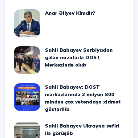
Anar Əliyev Kimdir?
Sahil Babayev Serbiyadan
gələn nazirlərlə DOST
Mərkəzində olub
Sahil Babayev: DOST
mərkəzlərində 2 milyon 800
mindən çox vətəndaşa xidmət
göstərilib
Sahil Babayev Ukrayna səfiri
ilə görüşüb