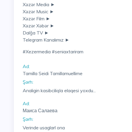
Xəzər Media ►
Xəzər Music ►
Xəzər Film ►
Xəzər Xəbər ►
Dalğa TV ►
Telegram Kanalımız ►
#xezermedia #seniaxtariram
Ad:
Tamilla Seidi Tamillamuellime
Şərh:
Analigin kasibciliqla elaqesi yoxdu...
Ad:
Маиса Салаева
Şərh:
Verinde usaglarl ona