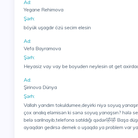
Ad:
Yegane Rehimova
Şərh:
böyük uşagdır özü secim elesin
Ad:
Vefa Bayramova
Şərh:
Heyasiz vay vay be boyuden neylesin at get axird
Ad:
Şirinova Dünya
Şərh:
Vallah yandım tokuldumee,deyirki niyə soyuq yanaşır
çox analıq eləmisən ki sənə soyuq yanaşsın? hələ sev
belə sarilnayib,telefona satıldığı qədər🤣🤣 Başa dü
ayaqdan gedirsə demek o uşaqda ya problem var yad