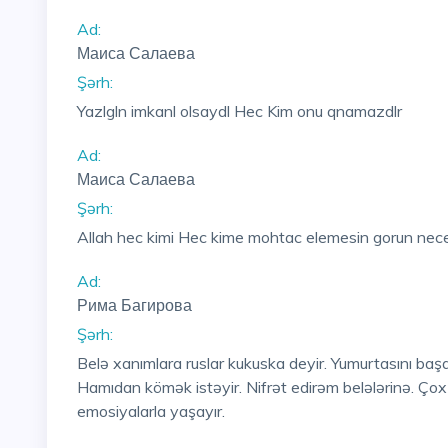
Ad:
Маиса Салаева
Şərh:
Yazlgln imkanl olsaydl Hec Kim onu qnamazdlr
Ad:
Маиса Салаева
Şərh:
Allah hec kimi Hec kime mohtac elemesin gorun nece 
Ad:
Рима Багирова
Şərh:
Belə xanımlara ruslar kukuska deyir. Yumurtasını baş
Hamıdan kömək istəyir. Nifrət edirəm belələrinə. Çox çə
emosiyalarla yaşayır.