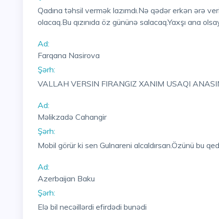
Qadına təhsil vermək lazımdı.Nə qədər erkən ərə veril
olacaq.Bu qızınıda öz gününə salacaq.Yaxşı ana olsayd
Ad:
Farqana Nasirova
Şərh:
VALLAH VERSIN FIRANGIZ XANIM USAQI ANASI
Ad:
Məlikzadə Cahangir
Şərh:
Mobil görür ki sen Gulnareni alcaldırsan.Özünü bu 
Ad:
Azerbaijan Baku
Şərh:
Elə bil necəillərdi efirdədi bunədi