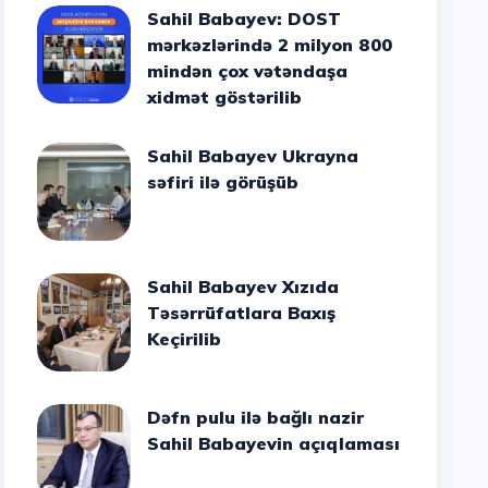
Sahil Babayev: DOST
mərkəzlərində 2 milyon 800
mindən çox vətəndaşa
xidmət göstərilib
Sahil Babayev Ukrayna
səfiri ilə görüşüb
Sahil Babayev Xızıda
Təsərrüfatlara Baxış
Keçirilib
Dəfn pulu ilə bağlı nazir
Sahil Babayevin açıqlaması