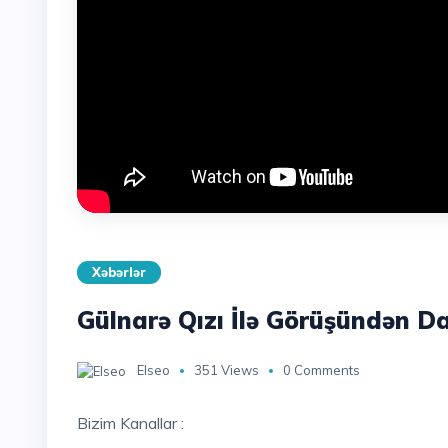
Xəbərlər
Gülnarə Qızı İlə Görüşündən Da
Elseo
351 Views
0 Comments
Bizim Kanallar :