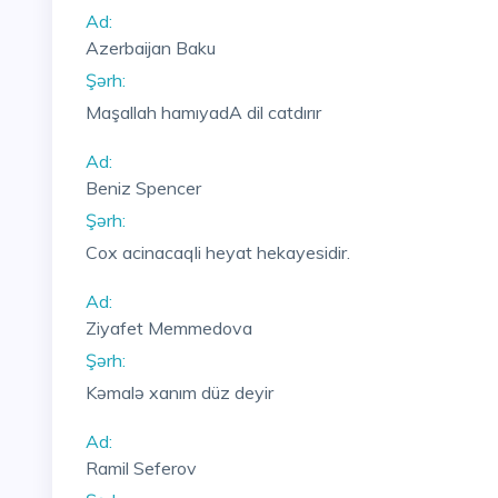
Ad:
Azerbaijan Baku
Şərh:
Maşallah hamıyadA dil catdırır
Ad:
Beniz Spencer
Şərh:
Cox acinacaqli heyat hekayesidir.
Ad:
Ziyafet Memmedova
Şərh:
Kəmalə xanım düz deyir
Ad:
Ramil Seferov