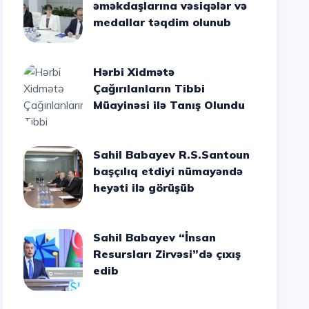
əməkdaşlarına vəsiqələr və
medallar təqdim olunub
Hərbi Xidmətə
Çağırılanların Tibbi
Müayinəsi ilə Tanış Olundu
Sahil Babayev R.S.Santoun
başçılıq etdiyi nümayəndə
heyəti ilə görüşüb
Sahil Babayev “İnsan
Resursları Zirvəsi”də çıxış
edib