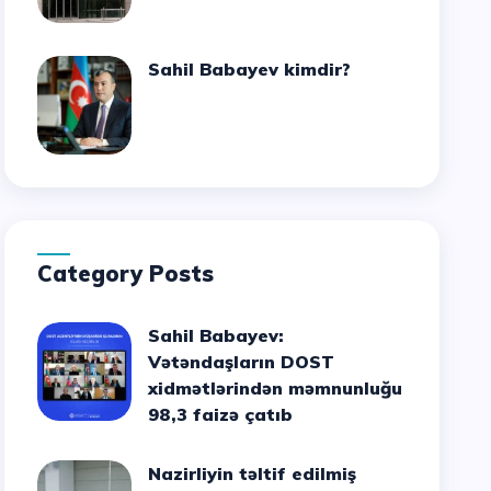
Sahil Babayev kimdir?
Category Posts
Sahil Babayev:
Vətəndaşların DOST
xidmətlərindən məmnunluğu
98,3 faizə çatıb
Nazirliyin təltif edilmiş