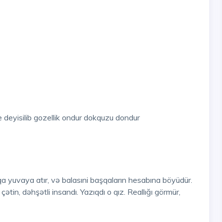
deyisilib gozellik ondur dokquzu dondur
qa yuvaya atır, və balasıni başqaların hesabına böyüdür.
tin, dəhşətli insandı. Yazıqdı o qız. Reallığı görmür,