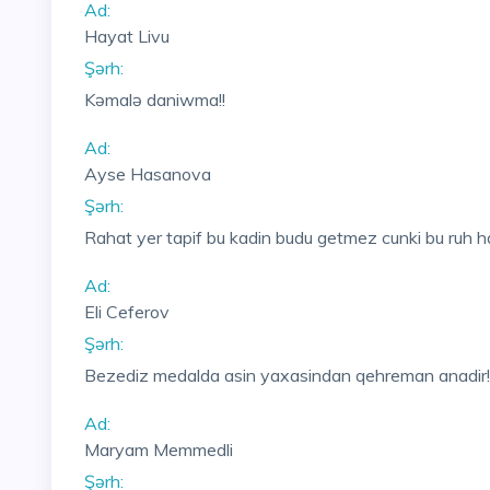
Ad:
Hayat Livu
Şərh:
Kəmalə daniwma!!
Ad:
Ayse Hasanova
Şərh:
Rahat yer tapif bu kadin budu getmez cunki bu ruh h
Ad:
Eli Ceferov
Şərh:
Bezediz medalda asin yaxasindan qehreman anadir!
Ad:
Maryam Memmedli
Şərh: