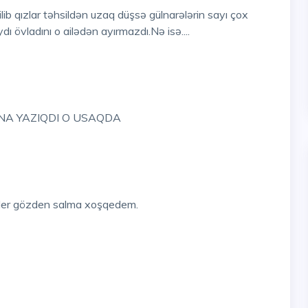
ib qızlar təhsildən uzaq düşsə gülnarələrin sayı çox
ı övladını o ailədən ayırmazdı.Nə isə....
NA YAZIQDI O USAQDA
qeder gözden salma xoşqedem.