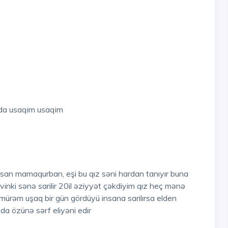
ada usaqim usaqim
san mamaqurban, eşi bu qız səni hardan tanıyır buna
inki sənə sarilir 20il əziyyət çəkdiyim qız heç mənə
şmürəm uşaq bir gün gördüyü insana sarilırsa elden
a özünə sərf eliyəni edir