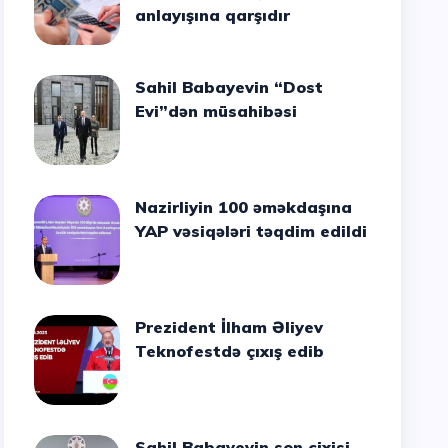
anlayışına qarşıdır
Sahil Babayevin “Dost
Evi”dən müsahibəsi
Nazirliyin 100 əməkdaşına
YAP vəsiqələri təqdim edildi
Prezident İlham Əliyev
Teknofestdə çıxış edib
Sahil Babayevin son cixisi