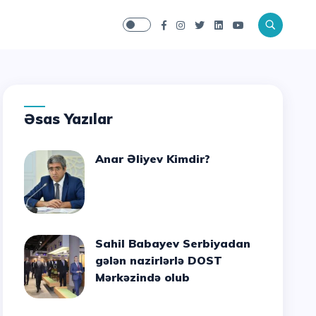
Əsas Yazılar
Anar Əliyev Kimdir?
Sahil Babayev Serbiyadan
gələn nazirlərlə DOST
Mərkəzində olub