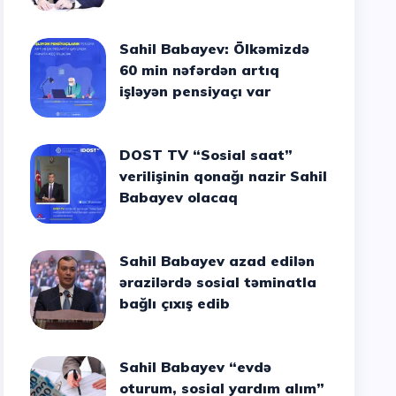
Sahil Babayev: Ölkəmizdə
60 min nəfərdən artıq
işləyən pensiyaçı var
DOST TV “Sosial saat”
verilişinin qonağı nazir Sahil
Babayev olacaq
Sahil Babayev azad edilən
ərazilərdə sosial təminatla
bağlı çıxış edib
Sahil Babayev “evdə
oturum, sosial yardım alım”