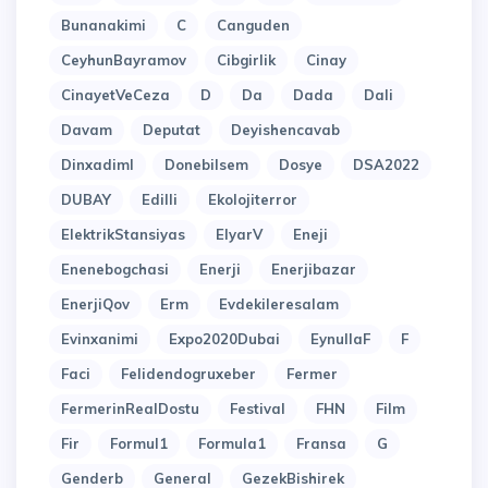
Bunanakimi
C
Canguden
CeyhunBayramov
Cibgirlik
Cinay
CinayetVeCeza
D
Da
Dada
Dali
Davam
Deputat
Deyishencavab
Dinxadiml
Donebilsem
Dosye
DSA2022
DUBAY
Edilli
Ekolojiterror
ElektrikStansiyas
ElyarV
Eneji
Enenebogchasi
Enerji
Enerjibazar
EnerjiQov
Erm
Evdekileresalam
Evinxanimi
Expo2020Dubai
EynullaF
F
Faci
Felidendogruxeber
Fermer
FermerinRealDostu
Festival
FHN
Film
Fir
Formul1
Formula1
Fransa
G
Genderb
General
GezekBishirek