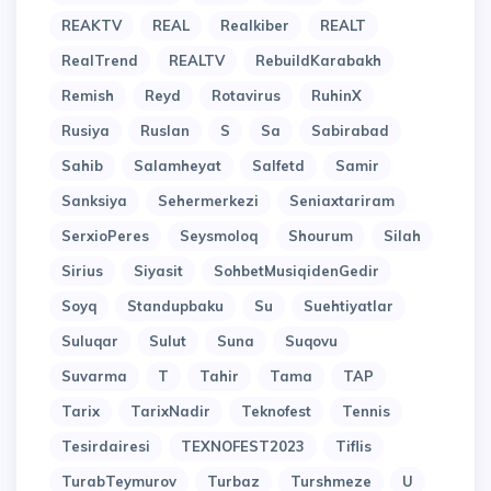
REAKTV
REAL
Realkiber
REALT
RealTrend
REALTV
RebuildKarabakh
Remish
Reyd
Rotavirus
RuhinX
Rusiya
Ruslan
S
Sa
Sabirabad
Sahib
Salamheyat
Salfetd
Samir
Sanksiya
Sehermerkezi
Seniaxtariram
SerxioPeres
Seysmoloq
Shourum
Silah
Sirius
Siyasit
SohbetMusiqidenGedir
Soyq
Standupbaku
Su
Suehtiyatlar
Suluqar
Sulut
Suna
Suqovu
Suvarma
T
Tahir
Tama
TAP
Tarix
TarixNadir
Teknofest
Tennis
Tesirdairesi
TEXNOFEST2023
Tiflis
TurabTeymurov
Turbaz
Turshmeze
U