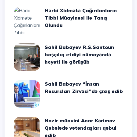
Hərbi Xidmətə Çağırılanların
Tibbi Müayinəsi ilə Tanış
Olundu
Sahil Babayev R.S.Santoun
başçılıq etdiyi nümayəndə
heyəti ilə görüşüb
Sahil Babayev “İnsan
Resursları Zirvəsi”də çıxış edib
Nazir müavini Anar Kərimov
Qəbələdə vətəndaşları qəbul
edib