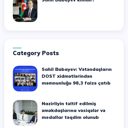
Category Posts
Sahil Babayev: Vətəndaşların
DOST xidmətlərindən
məmnunluğu 98,3 faizə çatıb
Nazirliyin təltif edilmiş
əməkdaşlarına vəsiqələr və
medallar təqdim olunub