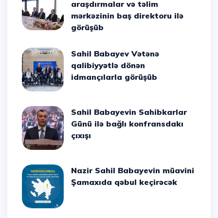
araşdırmalar və təlim
mərkəzinin baş direktoru ilə
görüşüb
Sahil Babayev Vətənə
qalibiyyətlə dönən
idmançılarla görüşüb
Sahil Babayevin Sahibkarlar
Günü ilə bağlı konfransdakı
çıxışı
Nazir Sahil Babayevin müavini
Şamaxıda qəbul keçirəcək