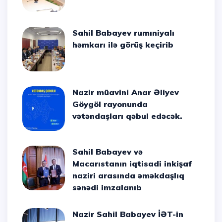
Sahil Babayev rumıniyalı
həmkarı ilə görüş keçirib
Nazir müavini Anar Əliyev
Göygöl rayonunda
vətəndaşları qəbul edəcək.
Sahil Babayev və
Macarıstanın iqtisadi inkişaf
naziri arasında əməkdaşlıq
sənədi imzalanıb
Nazir Sahil Babayev İƏT-in