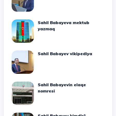
Sahil Babayeva mektub
yazmaq
Sahil Babayev vikipediya
Sahil Babayevin elaqe
nomresi
Sahil Babayev kimdir?