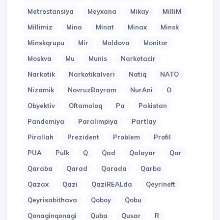
Metrostansiya
Meyxana
Mikay
MilliM
Millimiz
Mina
Minat
Minax
Minsk
Minskqrupu
Mir
Moldova
Monitor
Moskva
Mu
Munis
Narkotacir
Narkotik
Narkotikalveri
Natiq
NATO
Nizamik
NovruzBayram
NurAni
O
Obyektiv
Oftamoloq
Pa
Pakistan
Pandemiya
Paralimpiya
Partlay
Pirallah
Prezident
Problem
Profil
PUA
Pulk
Q
Qad
Qalayar
Qar
Qaraba
Qarad
Qarada
Qarba
Qazax
Qazi
QaziREALda
Qeyrineft
Qeyrisabithava
Qoboy
Qobu
Qonaginqonagi
Quba
Qusar
R