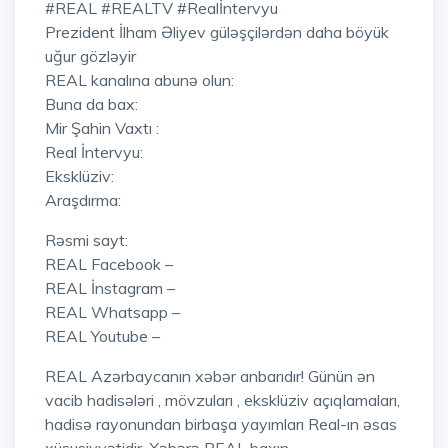
#REAL #REALTV #Realİntervyu
Prezident İlham Əliyev güləşçilərdən daha böyük
uğur gözləyir
REAL kanalına abunə olun:
Buna da bax:
Mir Şahin Vaxtı :
Real İntervyu:
Eksklüziv:
Araşdırma:
Rəsmi sayt:
REAL Facebook –
REAL İnstagram –
REAL Whatsapp –
REAL Youtube –
REAL Azərbaycanın xəbər anbarıdır! Günün ən
vacib hadisələri , mövzuları , eksklüziv açıqlamaları,
hadisə rayonundan birbaşa yayımları Real-ın əsas