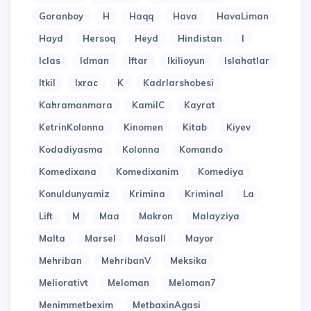
Goranboy
H
Haqq
Hava
HavaLiman
Hayd
Hersoq
Heyd
Hindistan
I
Iclas
Idman
Iftar
Ikilioyun
Islahatlar
Itkil
Ixrac
K
Kadrlarshobesi
Kahramanmara
KamilC
Kayrat
KetrinKolonna
Kinomen
Kitab
Kiyev
Kodadiyasma
Kolonna
Komando
Komedixana
Komedixanim
Komediya
Konuldunyamiz
Krimina
Kriminal
La
Lift
M
Maa
Makron
Malayziya
Malta
Marsel
Masall
Mayor
Mehriban
MehribanV
Meksika
Meliorativt
Meloman
Meloman7
Menimmetbexim
MetbaxinAgasi