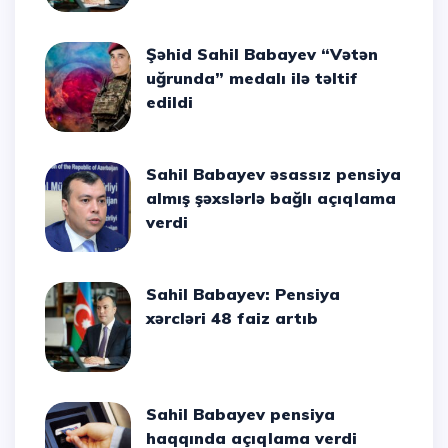
Şəhid Sahil Babayev “Vətən
uğrunda” medalı ilə təltif
edildi
Sahil Babayev əsassız pensiya
almış şəxslərlə bağlı açıqlama
verdi
Sahil Babayev: Pensiya
xərcləri 48 faiz artıb
Sahil Babayev pensiya
haqqında açıqlama verdi