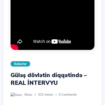
Xəbərlər
Güləş dövlətin diqqətində –
REAL İNTERVYU
Elseo
331 Views
0 Comments