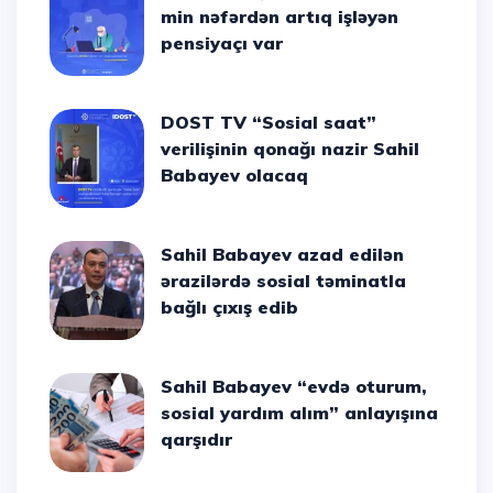
min nəfərdən artıq işləyən
pensiyaçı var
DOST TV “Sosial saat”
verilişinin qonağı nazir Sahil
Babayev olacaq
Sahil Babayev azad edilən
ərazilərdə sosial təminatla
bağlı çıxış edib
Sahil Babayev “evdə oturum,
sosial yardım alım” anlayışına
qarşıdır