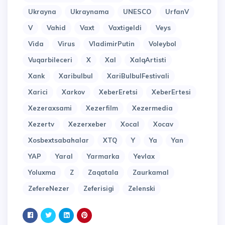
Ukrayna
Ukraynama
UNESCO
UrfanV
V
Vahid
Vaxt
Vaxtigeldi
Veys
Vida
Virus
VladimirPutin
Voleybol
Vuqarbileceri
X
Xal
XalqArtisti
Xank
Xaribulbul
XariBulbulFestivali
Xarici
Xarkov
XeberEretsi
XeberErtesi
Xezeraxsami
Xezerfilm
Xezermedia
Xezertv
Xezerxeber
Xocal
Xocav
Xosbextsabahalar
XTQ
Y
Ya
Yan
YAP
Yaral
Yarmarka
Yevlax
Yoluxma
Z
Zaqatala
Zaurkamal
ZefereNezer
Zeferisigi
Zelenski