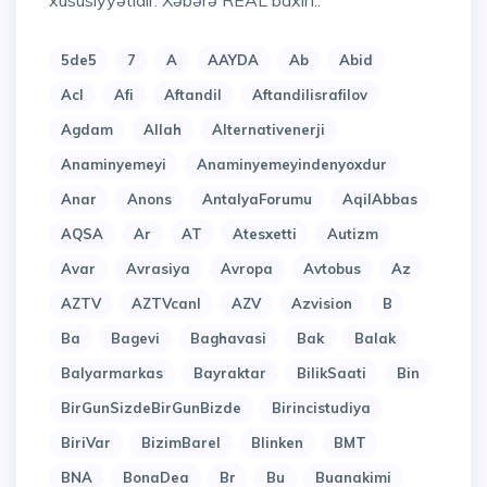
xüsusiyyətidir. Xəbərə REAL baxın..
5de5
7
A
AAYDA
Ab
Abid
Acl
Afi
Aftandil
Aftandilisrafilov
Agdam
Allah
Alternativenerji
Anaminyemeyi
Anaminyemeyindenyoxdur
Anar
Anons
AntalyaForumu
AqilAbbas
AQSA
Ar
AT
Atesxetti
Autizm
Avar
Avrasiya
Avropa
Avtobus
Az
AZTV
AZTVcanl
AZV
Azvision
B
Ba
Bagevi
Baghavasi
Bak
Balak
Balyarmarkas
Bayraktar
BilikSaati
Bin
BirGunSizdeBirGunBizde
Birincistudiya
BiriVar
BizimBarel
Blinken
BMT
BNA
BonaDea
Br
Bu
Buanakimi