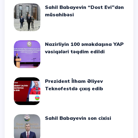
Sahil Babayevin “Dost Evi”dən
müsahibəsi
Nazirliyin 100 əməkdaşına YAP
vəsiqələri təqdim edildi
Prezident İlham Əliyev
Teknofestdə çıxış edib
Sahil Babayevin son cixisi