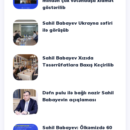
mindən çox vətəndaşa xidmət
göstərilib
Sahil Babayev Ukrayna səfiri
ilə görüşüb
Sahil Babayev Xızıda
Təsərrüfatlara Baxış Keçirilib
Dəfn pulu ilə bağlı nazir Sahil
Babayevin açıqlaması
Sahil Babayev: Ölkəmizdə 60