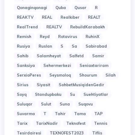
Qonaginqonagi
Quba
Qusar
R
REAKTV
REAL
Realkiber
REALT
RealTrend
REALTV
RebuildKarabakh
Remish
Reyd
Rotavirus
RuhinX
Rusiya
Ruslan
S
Sa
Sabirabad
Sahib
Salamheyat
Salfetd
Samir
Sanksiya
Sehermerkezi
Seniaxtariram
SerxioPeres
Seysmoloq
Shourum
Silah
Sirius
Siyasit
SohbetMusiqidenGedir
Soyq
Standupbaku
Su
Suehtiyatlar
Suluqar
Sulut
Suna
Suqovu
Suvarma
T
Tahir
Tama
TAP
Tarix
TarixNadir
Teknofest
Tennis
Tesirdairesi
TEXNOFEST2023
Tiflis