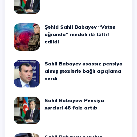
Şəhid Sahil Babayev “Vətən
uğrunda” medalı ilə təltif
edildi
Sahil Babayev əsassız pensiya
almış şəxslərlə bağlı açıqlama
verdi
Sahil Babayev: Pensiya
xərcləri 48 faiz artıb