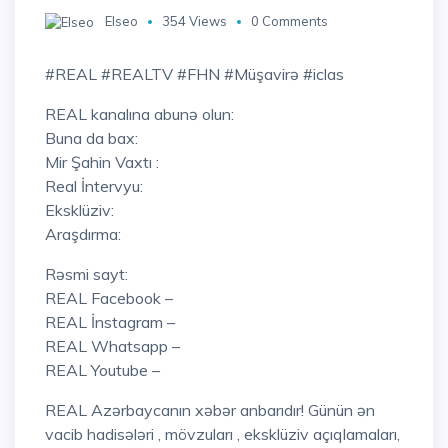
Elseo
354 Views
0 Comments
#REAL #REALTV #FHN #Müşavirə #iclas
REAL kanalına abunə olun:
Buna da bax:
Mir Şahin Vaxtı :
Real İntervyu:
Eksklüziv:
Araşdırma:
Rəsmi sayt:
REAL Facebook –
REAL İnstagram –
REAL Whatsapp –
REAL Youtube –
REAL Azərbaycanın xəbər anbarıdır! Günün ən
vacib hadisələri , mövzuları , eksklüziv açıqlamaları,