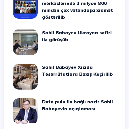
mərkəzlərində 2 milyon 800
mindən çox vətəndaşa xidmət
göstərilib
Sahil Babayev Ukrayna səfiri
ilə görüşüb
Sahil Babayev Xızıda
Təsərrüfatlara Baxış Keçirilib
Dəfn pulu ilə bağlı nazir Sahil
Babayevin açıqlaması