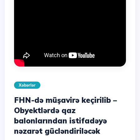
Xəbərlər
FHN-də müşavirə keçirilib –
Obyektlərdə qaz
balonlarından istifadəyə
nəzarət gücləndiriləcək