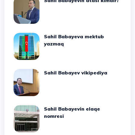
Sahil Babayevin atası kimdir?
Sahil Babayeva mektub
yazmaq
Sahil Babayev vikipediya
Sahil Babayevin elaqe
nomresi