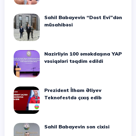
Sahil Babayevin “Dost Evi”dən
müsahibəsi
Nazirliyin 100 əməkdaşına YAP
vəsiqələri təqdim edildi
Prezident İlham Əliyev
Teknofestdə çıxış edib
Sahil Babayevin son cixisi