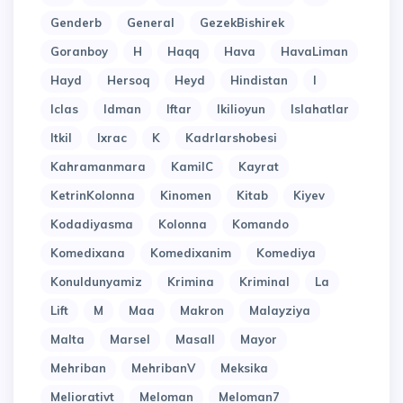
Genderb
General
GezekBishirek
Goranboy
H
Haqq
Hava
HavaLiman
Hayd
Hersoq
Heyd
Hindistan
I
Iclas
Idman
Iftar
Ikilioyun
Islahatlar
Itkil
Ixrac
K
Kadrlarshobesi
Kahramanmara
KamilC
Kayrat
KetrinKolonna
Kinomen
Kitab
Kiyev
Kodadiyasma
Kolonna
Komando
Komedixana
Komedixanim
Komediya
Konuldunyamiz
Krimina
Kriminal
La
Lift
M
Maa
Makron
Malayziya
Malta
Marsel
Masall
Mayor
Mehriban
MehribanV
Meksika
Meliorativt
Meloman
Meloman7