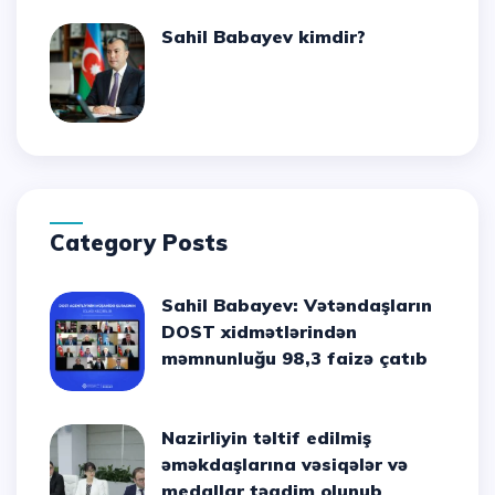
Sahil Babayev kimdir?
Category Posts
Sahil Babayev: Vətəndaşların
DOST xidmətlərindən
məmnunluğu 98,3 faizə çatıb
Nazirliyin təltif edilmiş
əməkdaşlarına vəsiqələr və
medallar təqdim olunub