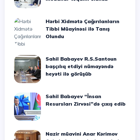
Hərbi Xidmətə Çağırılanların
Tibbi Müayinəsi ilə Tanış
Olundu
Sahil Babayev R.S.Santoun
başçılıq etdiyi nümayəndə
heyəti ilə görüşüb
Sahil Babayev “İnsan
Resursları Zirvəsi”də çıxış edib
Nazir müavini Anar Kərimov