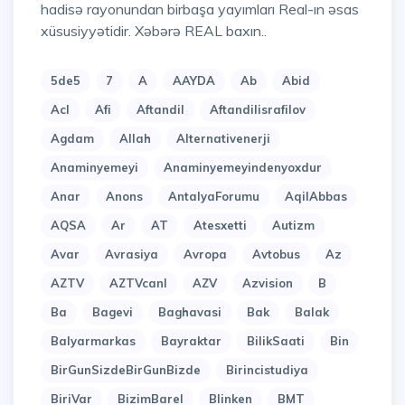
hadisə rayonundan birbaşa yayımları Real-ın əsas
xüsusiyyətidir. Xəbərə REAL baxın..
5de5
7
A
AAYDA
Ab
Abid
Acl
Afi
Aftandil
Aftandilisrafilov
Agdam
Allah
Alternativenerji
Anaminyemeyi
Anaminyemeyindenyoxdur
Anar
Anons
AntalyaForumu
AqilAbbas
AQSA
Ar
AT
Atesxetti
Autizm
Avar
Avrasiya
Avropa
Avtobus
Az
AZTV
AZTVcanl
AZV
Azvision
B
Ba
Bagevi
Baghavasi
Bak
Balak
Balyarmarkas
Bayraktar
BilikSaati
Bin
BirGunSizdeBirGunBizde
Birincistudiya
BiriVar
BizimBarel
Blinken
BMT