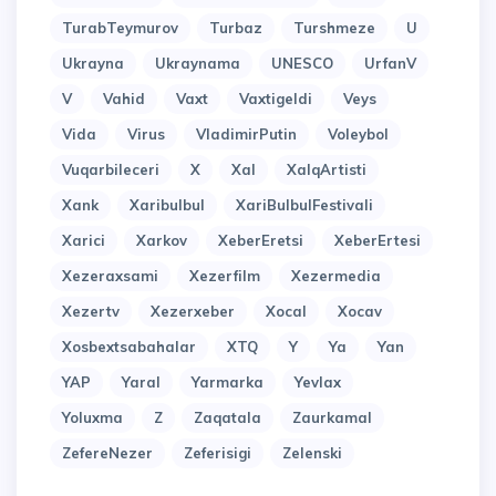
TurabTeymurov
Turbaz
Turshmeze
U
Ukrayna
Ukraynama
UNESCO
UrfanV
V
Vahid
Vaxt
Vaxtigeldi
Veys
Vida
Virus
VladimirPutin
Voleybol
Vuqarbileceri
X
Xal
XalqArtisti
Xank
Xaribulbul
XariBulbulFestivali
Xarici
Xarkov
XeberEretsi
XeberErtesi
Xezeraxsami
Xezerfilm
Xezermedia
Xezertv
Xezerxeber
Xocal
Xocav
Xosbextsabahalar
XTQ
Y
Ya
Yan
YAP
Yaral
Yarmarka
Yevlax
Yoluxma
Z
Zaqatala
Zaurkamal
ZefereNezer
Zeferisigi
Zelenski