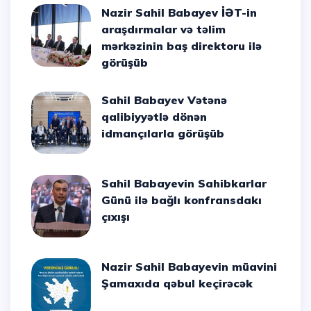
Nazir Sahil Babayev İƏT-in
araşdırmalar və təlim
mərkəzinin baş direktoru ilə
görüşüb
Sahil Babayev Vətənə
qalibiyyətlə dönən
idmançılarla görüşüb
Sahil Babayevin Sahibkarlar
Günü ilə bağlı konfransdakı
çıxışı
Nazir Sahil Babayevin müavini
Şamaxıda qəbul keçirəcək