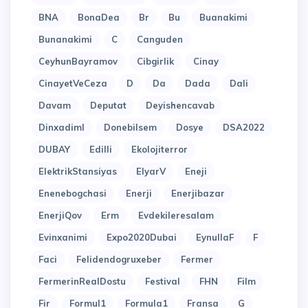
BNA
BonaDea
Br
Bu
Buanakimi
Bunanakimi
C
Canguden
CeyhunBayramov
Cibgirlik
Cinay
CinayetVeCeza
D
Da
Dada
Dali
Davam
Deputat
Deyishencavab
Dinxadiml
Donebilsem
Dosye
DSA2022
DUBAY
Edilli
Ekolojiterror
ElektrikStansiyas
ElyarV
Eneji
Enenebogchasi
Enerji
Enerjibazar
EnerjiQov
Erm
Evdekileresalam
Evinxanimi
Expo2020Dubai
EynullaF
F
Faci
Felidendogruxeber
Fermer
FermerinRealDostu
Festival
FHN
Film
Fir
Formul1
Formula1
Fransa
G