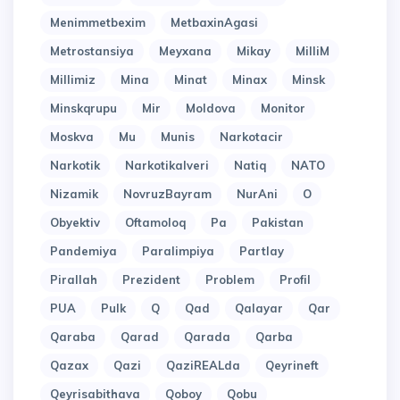
Menimmetbexim
MetbaxinAgasi
Metrostansiya
Meyxana
Mikay
MilliM
Millimiz
Mina
Minat
Minax
Minsk
Minskqrupu
Mir
Moldova
Monitor
Moskva
Mu
Munis
Narkotacir
Narkotik
Narkotikalveri
Natiq
NATO
Nizamik
NovruzBayram
NurAni
O
Obyektiv
Oftamoloq
Pa
Pakistan
Pandemiya
Paralimpiya
Partlay
Pirallah
Prezident
Problem
Profil
PUA
Pulk
Q
Qad
Qalayar
Qar
Qaraba
Qarad
Qarada
Qarba
Qazax
Qazi
QaziREALda
Qeyrineft
Qeyrisabithava
Qoboy
Qobu