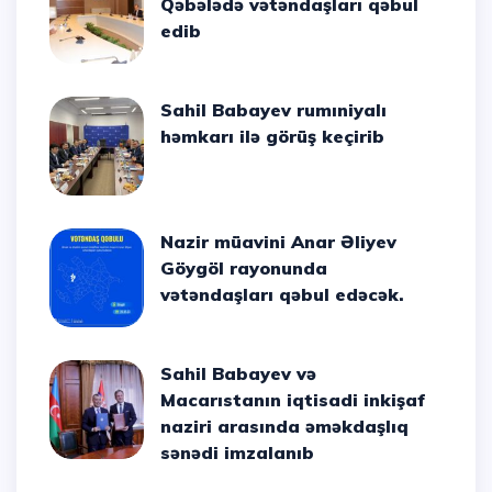
Qəbələdə vətəndaşları qəbul
edib
Sahil Babayev rumıniyalı
həmkarı ilə görüş keçirib
Nazir müavini Anar Əliyev
Göygöl rayonunda
vətəndaşları qəbul edəcək.
Sahil Babayev və
Macarıstanın iqtisadi inkişaf
naziri arasında əməkdaşlıq
sənədi imzalanıb