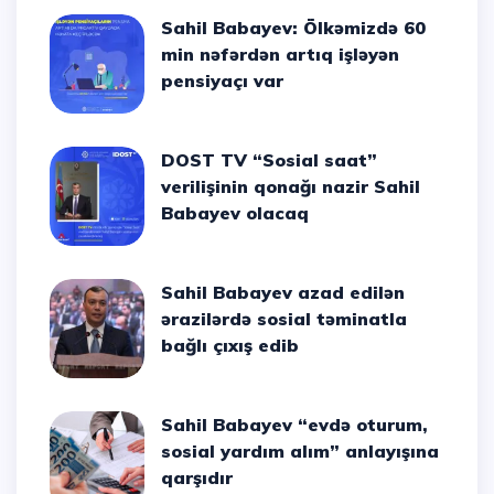
Sahil Babayev: Ölkəmizdə 60
min nəfərdən artıq işləyən
pensiyaçı var
DOST TV “Sosial saat”
verilişinin qonağı nazir Sahil
Babayev olacaq
Sahil Babayev azad edilən
ərazilərdə sosial təminatla
bağlı çıxış edib
Sahil Babayev “evdə oturum,
sosial yardım alım” anlayışına
qarşıdır