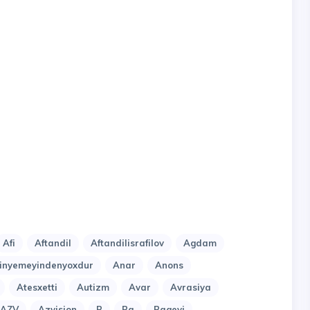
Afi
Aftandil
Aftandilisrafilov
Agdam
nyemeyindenyoxdur
Anar
Anons
Atesxetti
Autizm
Avar
Avrasiya
AZV
Azvision
B
Ba
Bagevi