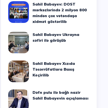
Sahil Babayev: DOST
mərkəzlərində 2 milyon 800
mindən çox vətəndaşa
xidmət göstərilib
Sahil Babayev Ukrayna
səfiri ilə görüşüb
Sahil Babayev Xızıda
Təsərrüfatlara Baxış
Keçirilib
Dəfn pulu ilə bağlı nazir
Sahil Babayevin açıqlaması