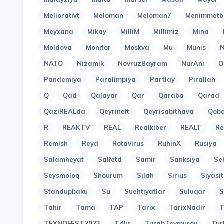
Meliorativt
Meloman
Meloman7
Menimmetb
Meyxana
Mikay
MilliM
Millimiz
Mina
Moldova
Monitor
Moskva
Mu
Munis
N
NATO
Nizamik
NovruzBayram
NurAni
O
Pandemiya
Paralimpiya
Partlay
Pirallah
Q
Qad
Qalayar
Qar
Qaraba
Qarad
QaziREALda
Qeyrineft
Qeyrisabithava
Qob
R
REAKTV
REAL
Realkiber
REALT
Re
Remish
Reyd
Rotavirus
RuhinX
Rusiya
Salamheyat
Salfetd
Samir
Sanksiya
Se
Seysmoloq
Shourum
Silah
Sirius
Siyasit
Standupbaku
Su
Suehtiyatlar
Suluqar
S
Tahir
Tama
TAP
Tarix
TarixNadir
T
TEXNOFEST2023
Tiflis
TurabTeymurov
Tur