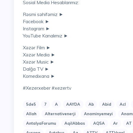
Sosial Media Hesablarımız:
Rəsmi səhifəmiz ►
Facebook ►
Instagram ►
YouTube Kanalımız ►
Xəzər Film ►
Xəzər Media ►
Xəzər Music ►
Dalğa TV ►
Komedixana ►
#xezerxeber #xezertv
5de5
7
A
AAYDA
Ab
Abid
Acl
Allah
Alternativenerji
Anaminyemeyi
Anami
AntalyaForumu
AqilAbbas
AQSA
Ar
AT
Avropa
Avtobus
Az
AZTV
AZTVcanl