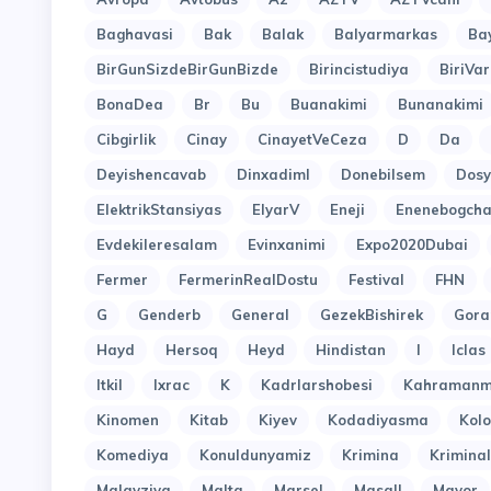
Baghavasi
Bak
Balak
Balyarmarkas
Ba
BirGunSizdeBirGunBizde
Birincistudiya
BiriVar
BonaDea
Br
Bu
Buanakimi
Bunanakimi
Cibgirlik
Cinay
CinayetVeCeza
D
Da
Deyishencavab
Dinxadiml
Donebilsem
Dosy
ElektrikStansiyas
ElyarV
Eneji
Enenebogcha
Evdekileresalam
Evinxanimi
Expo2020Dubai
Fermer
FermerinRealDostu
Festival
FHN
G
Genderb
General
GezekBishirek
Gora
Hayd
Hersoq
Heyd
Hindistan
I
Iclas
Itkil
Ixrac
K
Kadrlarshobesi
Kahramanm
Kinomen
Kitab
Kiyev
Kodadiyasma
Kol
Komediya
Konuldunyamiz
Krimina
Kriminal
Malayziya
Malta
Marsel
Masall
Mayor