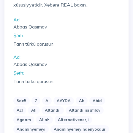
xüsusiyyətidir. Xəbərə REAL baxın..
Ad:
Abbas Qasımov
Şərh:
Tanrı türkü qorusun
Ad:
Abbas Qasımov
Şərh:
Tanrı türkü qorusun
5de5
7
A
AAYDA
Ab
Abid
Acl
Afi
Aftandil
Aftandilisrafilov
Agdam
Allah
Alternativenerji
Anaminyemeyi
Anaminyemeyindenyoxdur