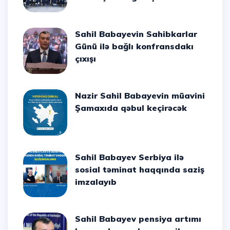
Sahil Babayevin Sahibkarlar
Günü ilə bağlı konfransdakı
çıxışı
Nazir Sahil Babayevin müavini
Şamaxıda qəbul keçirəcək
Sahil Babayev Serbiya ilə
sosial təminat haqqında saziş
imzalayıb
Sahil Babayev pensiya artımı