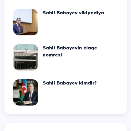
Sahil Babayev vikipediya
Sahil Babayevin elaqe
nomresi
Sahil Babayev kimdir?