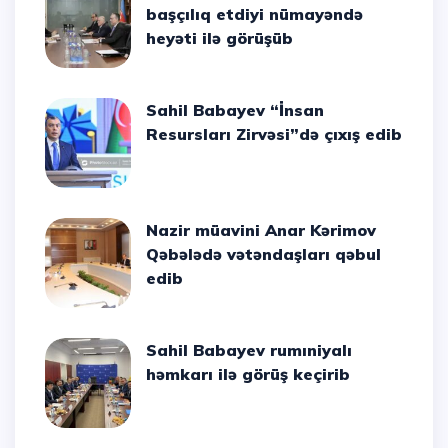
başçılıq etdiyi nümayəndə
heyəti ilə görüşüb
Sahil Babayev “İnsan
Resursları Zirvəsi”də çıxış edib
Nazir müavini Anar Kərimov
Qəbələdə vətəndaşları qəbul
edib
Sahil Babayev rumıniyalı
həmkarı ilə görüş keçirib