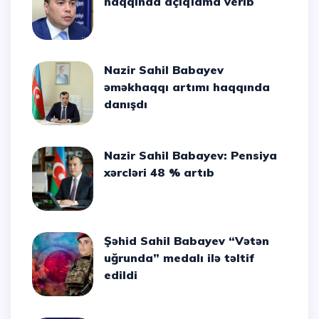
haqqında açıqlama verib
Nazir Sahil Babayev
əməkhaqqı artımı haqqında
danışdı
Nazir Sahil Babayev: Pensiya
xərcləri 48 % artıb
Şəhid Sahil Babayev “Vətən
uğrunda” medalı ilə təltif
edildi