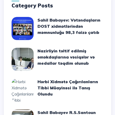
Category Posts
Sahil Babayev: Vətəndaşların
DOST xidmətlərindən
məmnunluğu 98,3 faizə çatıb
Nazirliyin təltif edilmiş
əməkdaşlarına vəsiqələr və
medallar təqdim olunub
Hərbi Xidmətə Çağırılanların
Tibbi Müayinəsi ilə Tanış
Olundu
Sahil Babayev R.S.Santoun