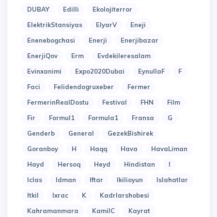
DUBAY
Edilli
Ekolojiterror
ElektrikStansiyas
ElyarV
Eneji
Enenebogchasi
Enerji
Enerjibazar
EnerjiQov
Erm
Evdekileresalam
Evinxanimi
Expo2020Dubai
EynullaF
F
Faci
Felidendogruxeber
Fermer
FermerinRealDostu
Festival
FHN
Film
Fir
Formul1
Formula1
Fransa
G
Genderb
General
GezekBishirek
Goranboy
H
Haqq
Hava
HavaLiman
Hayd
Hersoq
Heyd
Hindistan
I
Iclas
Idman
Iftar
Ikilioyun
Islahatlar
Itkil
Ixrac
K
Kadrlarshobesi
Kahramanmara
KamilC
Kayrat