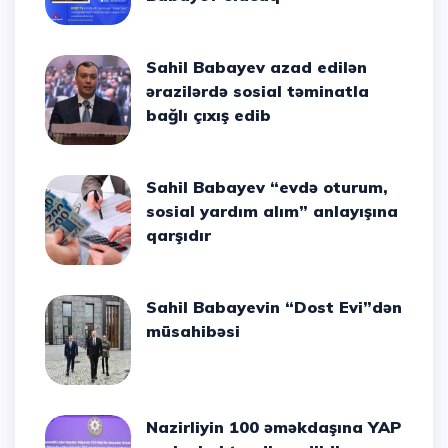
Sahil Babayev azad edilən
ərazilərdə sosial təminatla
bağlı çıxış edib
Sahil Babayev “evdə oturum,
sosial yardım alım” anlayışına
qarşıdır
Sahil Babayevin “Dost Evi”dən
müsahibəsi
Nazirliyin 100 əməkdaşına YAP