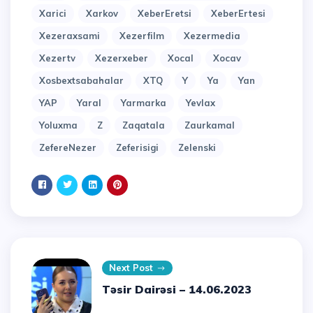
Xarici
Xarkov
XeberEretsi
XeberErtesi
Xezeraxsami
Xezerfilm
Xezermedia
Xezertv
Xezerxeber
Xocal
Xocav
Xosbextsabahalar
XTQ
Y
Ya
Yan
YAP
Yaral
Yarmarka
Yevlax
Yoluxma
Z
Zaqatala
Zaurkamal
ZefereNezer
Zeferisigi
Zelenski
Next Post
Təsir Dairəsi – 14.06.2023