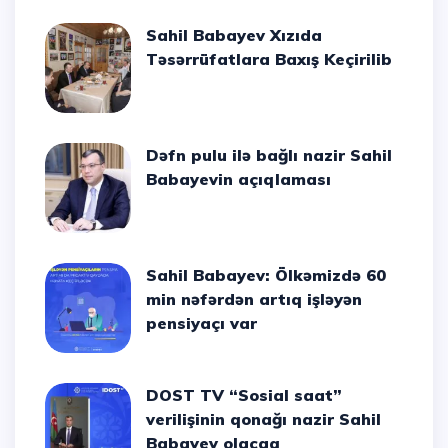
Sahil Babayev Xızıda
Təsərrüfatlara Baxış Keçirilib
Dəfn pulu ilə bağlı nazir Sahil
Babayevin açıqlaması
Sahil Babayev: Ölkəmizdə 60
min nəfərdən artıq işləyən
pensiyaçı var
DOST TV “Sosial saat”
verilişinin qonağı nazir Sahil
Babayev olacaq