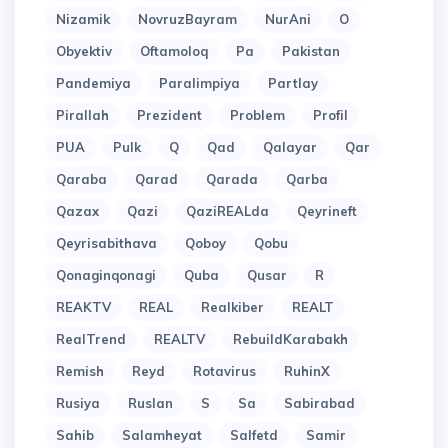
Nizamik
NovruzBayram
NurAni
O
Obyektiv
Oftamoloq
Pa
Pakistan
Pandemiya
Paralimpiya
Partlay
Pirallah
Prezident
Problem
Profil
PUA
Pulk
Q
Qad
Qalayar
Qar
Qaraba
Qarad
Qarada
Qarba
Qazax
Qazi
QaziREALda
Qeyrineft
Qeyrisabithava
Qoboy
Qobu
Qonaginqonagi
Quba
Qusar
R
REAKTV
REAL
Realkiber
REALT
RealTrend
REALTV
RebuildKarabakh
Remish
Reyd
Rotavirus
RuhinX
Rusiya
Ruslan
S
Sa
Sabirabad
Sahib
Salamheyat
Salfetd
Samir