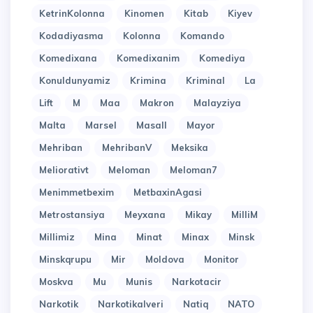
KetrinKolonna
Kinomen
Kitab
Kiyev
Kodadiyasma
Kolonna
Komando
Komedixana
Komedixanim
Komediya
Konuldunyamiz
Krimina
Kriminal
La
Lift
M
Maa
Makron
Malayziya
Malta
Marsel
Masall
Mayor
Mehriban
MehribanV
Meksika
Meliorativt
Meloman
Meloman7
Menimmetbexim
MetbaxinAgasi
Metrostansiya
Meyxana
Mikay
MilliM
Millimiz
Mina
Minat
Minax
Minsk
Minskqrupu
Mir
Moldova
Monitor
Moskva
Mu
Munis
Narkotacir
Narkotik
Narkotikalveri
Natiq
NATO