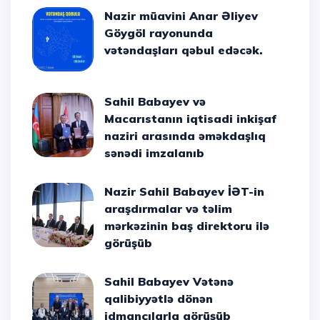
Nazir müavini Anar Əliyev
Göygöl rayonunda
vətəndaşları qəbul edəcək.
Sahil Babayev və
Macarıstanın iqtisadi inkişaf
naziri arasında əməkdaşlıq
sənədi imzalanıb
Nazir Sahil Babayev İƏT-in
araşdırmalar və təlim
mərkəzinin baş direktoru ilə
görüşüb
Sahil Babayev Vətənə
qalibiyyətlə dönən
idmançılarla görüşüb