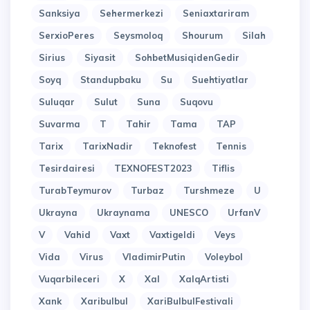
Sanksiya
Sehermerkezi
Seniaxtariram
SerxioPeres
Seysmoloq
Shourum
Silah
Sirius
Siyasit
SohbetMusiqidenGedir
Soyq
Standupbaku
Su
Suehtiyatlar
Suluqar
Sulut
Suna
Suqovu
Suvarma
T
Tahir
Tama
TAP
Tarix
TarixNadir
Teknofest
Tennis
Tesirdairesi
TEXNOFEST2023
Tiflis
TurabTeymurov
Turbaz
Turshmeze
U
Ukrayna
Ukraynama
UNESCO
UrfanV
V
Vahid
Vaxt
Vaxtigeldi
Veys
Vida
Virus
VladimirPutin
Voleybol
Vuqarbileceri
X
Xal
XalqArtisti
Xank
Xaribulbul
XariBulbulFestivali