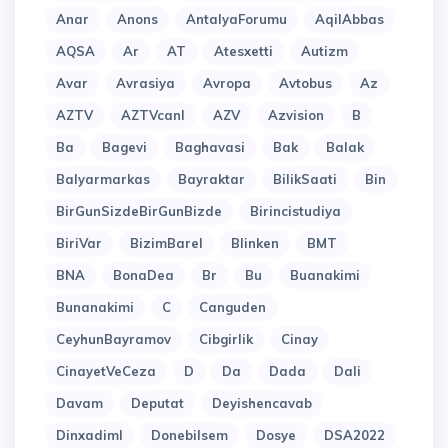
Anar
Anons
AntalyaForumu
AqilAbbas
AQSA
Ar
AT
Atesxetti
Autizm
Avar
Avrasiya
Avropa
Avtobus
Az
AZTV
AZTVcanl
AZV
Azvision
B
Ba
Bagevi
Baghavasi
Bak
Balak
Balyarmarkas
Bayraktar
BilikSaati
Bin
BirGunSizdeBirGunBizde
Birincistudiya
BiriVar
BizimBarel
Blinken
BMT
BNA
BonaDea
Br
Bu
Buanakimi
Bunanakimi
C
Canguden
CeyhunBayramov
Cibgirlik
Cinay
CinayetVeCeza
D
Da
Dada
Dali
Davam
Deputat
Deyishencavab
Dinxadiml
Donebilsem
Dosye
DSA2022