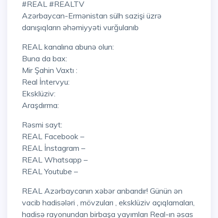
#REAL #REALTV
Azərbaycan-Ermənistan sülh sazişi üzrə
danışıqların əhəmiyyəti vurğulanıb
REAL kanalına abunə olun:
Buna da bax:
Mir Şahin Vaxtı :
Real İntervyu:
Eksklüziv:
Araşdırma:
Rəsmi sayt:
REAL Facebook –
REAL İnstagram –
REAL Whatsapp –
REAL Youtube –
REAL Azərbaycanın xəbər anbarıdır! Günün ən
vacib hadisələri , mövzuları , eksklüziv açıqlamaları,
hadisə rayonundan birbaşa yayımları Real-ın əsas