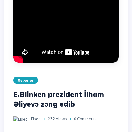
Xəbərlər
E.Blinken prezident İlham
Əliyevə zəng edib
Elseo
232 Views
0 Comments