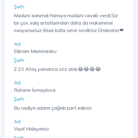
Şərh:
Mədəni xanımdı.Hamıya mədəni cavab verdi.Siz
bir çox xalq artistlərindən daha da mükəmməl
oxuyursunuz.Əsas kütlə sevir sevilirsiz.Öndəsiniz❤
Ad:
Elikram Memmedov
Şərh:
2:33
Afaq yamanca söz atdı,😂😂😂😂
Ad:
Ruhane İsmayılova
Şərh:
Bu nədiye adamı çağirıb pərt edirsiz
Ad:
Vasif Hidayetov
Şərh: