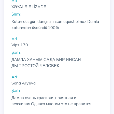
Ad:
XƏYALƏ ƏLİZADƏ
Şərh:
Xatun düzgün danşmır.İnsan eqaist olmaz.Damla
xatunndan üsdündü.100%
Ad:
Vips 170
Şərh:
ДАМЛА ХАНЫМ САДА БИР ИНСАН
ДЫ.ПРОСТОЙ ЧЕЛОВЕК.
Ad:
Sona Aliyeva
Şərh:
Дамла очень красивая,приятная и
вежливая.Однако многим это не нравится