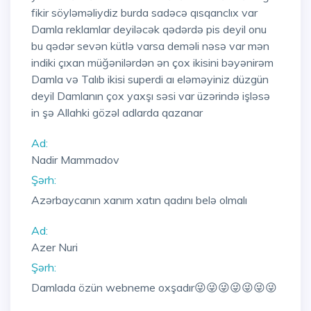
fikir söyləməliydiz burda sadəcə qısqanclıx var
Damla reklamlar deyiləcək qədərdə pis deyil onu
bu qədər sevən kütlə varsa deməli nəsə var mən
indiki çıxan müğənilərdən ən çox ikisini bəyənirəm
Damla və Talıb ikisi superdi aı eləməyiniz düzgün
deyil Damlanın çox yaxşı səsi var üzərində işləsə
in şə Allahki gözəl adlarda qazanar
Ad:
Nadir Mammadov
Şərh:
Azərbaycanın xanım xatın qadını belə olmalı
Ad:
Azer Nuri
Şərh:
Damlada özün webneme oxşadır😜😜😜😜😜😜😜