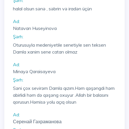
Şərh:
halal olsun sənə , səbrin və iradən üçün
Ad:
Natavan Huseyinova
Şərh:
Oturusuyla medeniyetile senetiyle sen teksen
Damla xanim sene catan olmaz
Ad:
Minayə Qaraisayeva
Şərh:
Səni çox sevirəm Damla qızım.Həm qəşəngdi həm
abirlidi həm də qəşəng oxuyur .Allah bir balasını
qorusun.Həmisə yolu açıq olsun
Ad:
Серенай Гахраманова