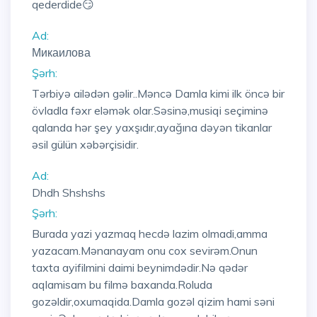
qederdide😏
Ad:
Микаилова
Şərh:
Tərbiyə ailədən gəlir..Məncə Damla kimi ilk öncə bir
övladla fəxr eləmək olar.Səsinə,musiqi seçiminə
qalanda hər şey yaxşıdır,ayağına dəyən tikanlar
əsil gülün xəbərçisidir.
Ad:
Dhdh Shshshs
Şərh:
Burada yazi yazmaq hecdə lazim olmadi,amma
yazacam.Mənanayam onu cox sevirəm.Onun
taxta ayifilmini daimi beynimdədir.Nə qədər
aqlamisam bu filmə baxanda.Roluda
gozəldir,oxumaqida.Damla gozəl qizim hami səni