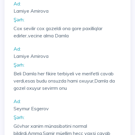
Ad:
Lamiye Amirova
Şərh:
Cox sevilir cox gozeldi ona gore paxilliqlar
edirler..vecine alma Damla
Ad:
Lamiye Amirova
Şərh:
Beli Damla her fikire terbiyeli ve merifetli cavab
verdi,esas budu onsuzda hami oxuyur,Damla da
gozel oxuyur sevirrm onu
Ad:
Seymur Esgerov
Şərh:
Gövhər xanim münasibətini normal
bildirdi.Amma,Samir müellim heçç yaxşi cavab