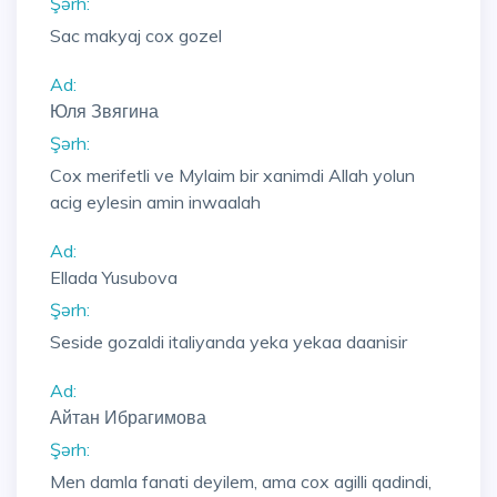
Şərh:
Sac makyaj cox gozel
Ad:
Юля Звягина
Şərh:
Cox merifetli ve Mylaim bir xanimdi Allah yolun
acig eylesin amin inwaalah
Ad:
Ellada Yusubova
Şərh:
Seside gozaldi italiyanda yeka yekaa daanisir
Ad:
Айтан Ибрагимова
Şərh:
Men damla fanati deyilem, ama cox agilli qadindi,