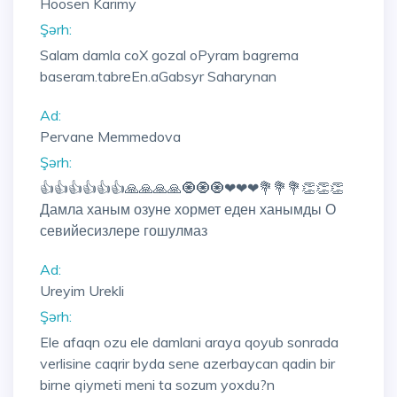
Hoosen Karimy
Şərh:
Salam damla coX gozal oPyram bagrema
baseram.tabreEn.aGabsyr Saharynan
Ad:
Pervane Memmedova
Şərh:
👍👍👍👍👍👍🙏🙏🙏🙏🧿🧿🧿❤❤❤💐💐💐👏👏👏
Дамла ханым озуне хормет еден ханымды О
севийесизлере гошулмаз
Ad:
Ureyim Urekli
Şərh:
Ele afaqn ozu ele damlani araya qoyub sonrada
verlisine caqrir byda sene azerbaycan qadin bir
birne qiymeti meni ta sozum yoxdu?n