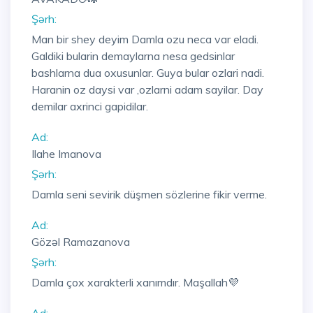
Şərh:
Man bir shey deyim Damla ozu neca var eladi.
Galdiki bularin demaylarna nesa gedsinlar
bashlarna dua oxusunlar. Guya bular ozlari nadi.
Haranin oz daysi var ,ozlarni adam sayilar. Day
demilar axrinci gapidilar.
Ad:
Ilahe Imanova
Şərh:
Damla seni sevirik düşmen sözlerine fikir verme.
Ad:
Gözəl Ramazanova
Şərh:
Damla çox xarakterli xanımdır. Maşallah💜