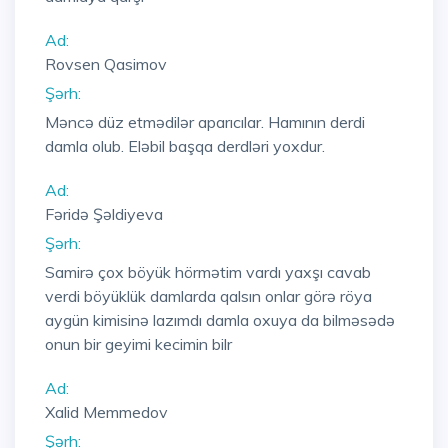
Ad:
Rovsen Qasimov
Şərh:
Məncə düz etmədilər aparıcılar. Hamının derdi
damla olub. Eləbil başqa derdləri yoxdur.
Ad:
Fəridə Şəldiyeva
Şərh:
Samirə çox böyük hörmətim vardı yaxşı cavab
verdi böyüklük damlarda qalsın onlar görə röya
aygün kimisinə lazımdı damla oxuya da bilməsədə
onun bir geyimi kecimin bilr
Ad:
Xalid Memmedov
Şərh: