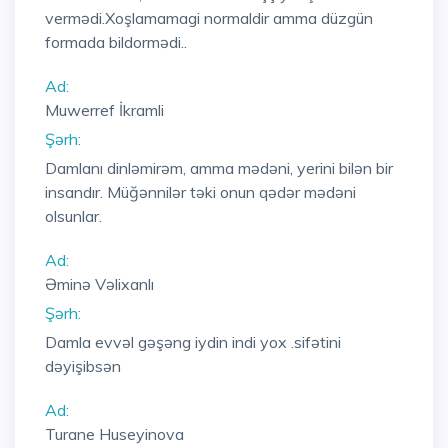
vermədi.Xoşlamamagi normaldir amma düzgün
formada bildormədi..
Ad:
Muwerref İkramli
Şərh:
Damlanı dinləmirəm, amma mədəni, yerini bilən bir
insandır. Müğənnilər təki onun qədər mədəni
olsunlar.
Ad:
Əminə Vəlixanlı
Şərh:
Damla evvəl gəşəng iydin indi yox .sifətini
dəyişibsən
Ad:
Turane Huseyinova