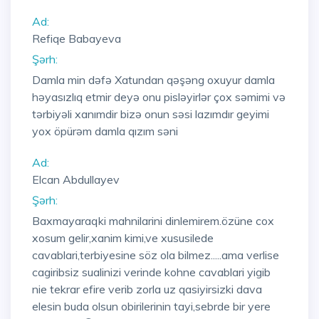
Ad:
Refiqe Babayeva
Şərh:
Damla min dəfə Xatundan qəşəng oxuyur damla
həyasızlıq etmir deyə onu pisləyirlər çox səmimi və
tərbiyəli xanımdir bizə onun səsi lazımdır geyimi
yox öpürəm damla qızım səni
Ad:
Elcan Abdullayev
Şərh:
Baxmayaraqki mahnilarini dinlemirem.özüne cox
xosum gelir,xanim kimi,ve xususilede
cavablari,terbiyesine söz ola bilmez.....ama verlise
cagiribsiz sualinizi verinde kohne cavablari yigib
nie tekrar efire verib zorla uz qasiyirsizki dava
elesin buda olsun obirilerinin tayi,sebrde bir yere