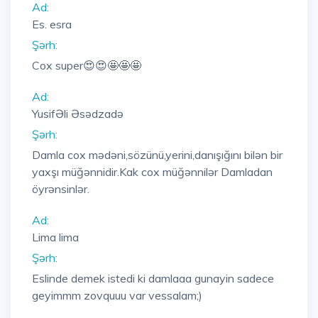
Ad:
Es. esra
Şərh:
Cox super😍😍🤩🤩🤩
Ad:
YusifƏli Əsədzadə
Şərh:
Damla cox mədəni,sözünü,yerini,danışığını bilən bir
yaxşı müğənnidir.Kak cox müğənnilər Damladan
öyrənsinlər.
Ad:
Lima lima
Şərh:
Eslinde demek istedi ki damlaaa gunayin sadece
geyimmm zovquuu var vessalam;)