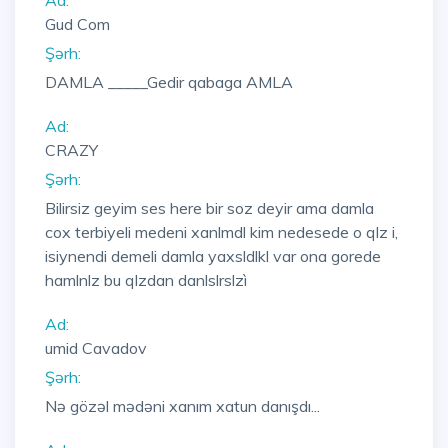
Ad:
Gud Com
Şərh:
DAMLA _____Gedir qabaga AMLA
Ad:
CRAZY
Şərh:
Bilirsiz geyim ses here bir soz deyir ama damla
cox terbiyeli medeni xanlmdl kim nedesede o qlz i,
isiynendi demeli damla yaxsldlkl var ona gorede
hamlnlz bu qlzdan danlslrslzì
Ad:
umid Cavadov
Şərh:
Nə gözəl mədəni xanım xatun danışdı...