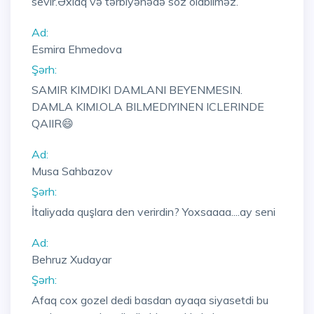
sevir.Əxlaq və tərbiyənədə soz olabilməz.
Ad:
Esmira Ehmedova
Şərh:
SAMIR KIMDIKI DAMLANI BEYENMESIN.
DAMLA KIMI.OLA BILMEDIYINEN ICLERINDE
QAIIR😄
Ad:
Musa Sahbazov
Şərh:
İtaliyada quşlara den verirdin? Yoxsaaaa....ay seni
Ad:
Behruz Xudayar
Şərh:
Afaq cox gozel dedi basdan ayaqa siyasetdi bu