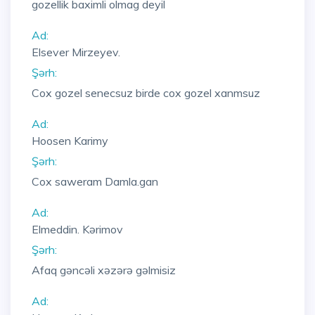
gozellik baximli olmag deyil
Ad:
Elsever Mirzeyev.
Şərh:
Cox gozel senecsuz birde cox gozel xanmsuz
Ad:
Hoosen Karimy
Şərh:
Cox saweram Damla.gan
Ad:
Elmeddin. Kərimov
Şərh:
Afaq gəncəli xəzərə gəlmisiz
Ad: