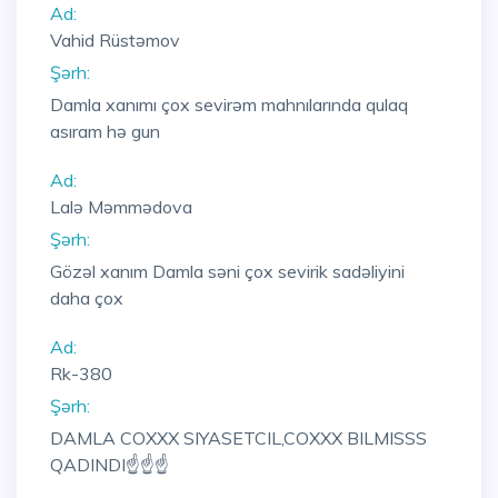
Ad:
Vahid Rüstəmov
Şərh:
Damla xanımı çox sevirəm mahnılarında qulaq
asıram hə gun
Ad:
Lalə Məmmədova
Şərh:
Gözəl xanım Damla səni çox sevirik sadəliyini
daha çox
Ad:
Rk-380
Şərh:
DAMLA COXXX SIYASETCIL,COXXX BILMISSS
QADINDI☝☝☝