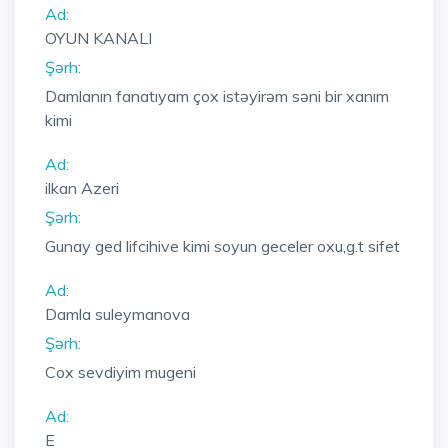
Ad:
OYUN KANALI
Şərh:
Damlanın fanatıyam çox istəyirəm səni bir xanım
kimi
Ad:
ilkan Azeri
Şərh:
Gunay ged lifcihive kimi soyun geceler oxu,g.t sifet
Ad:
Damla suleymanova
Şərh:
Cox sevdiyim mugeni
Ad:
E