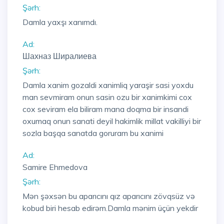
Şərh:
Damla yaxşı xanımdı.
Ad:
Шахназ Ширалиева
Şərh:
Damla xanim gozaldi xanimliq yaraşir sasi yoxdu
man sevmiram onun sasin ozu bir xanimkimi cox
cox seviram ela biliram mana doqma bir insandi
oxumaq onun sanati deyil hakimlik millat vakilliyi bir
sozla başqa sanatda goruram bu xanimi
Ad:
Samire Ehmedova
Şərh:
Mən şəxsən bu aparıcını qız aparıcını zövqsüz və
kobud biri hesab edirəm.Damla mənim üçün yekdir