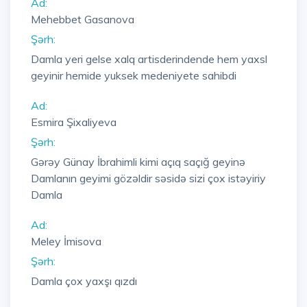
Ad:
Mehebbet Gasanova
Şərh:
Damla yeri gelse xalq artisderindende hem yaxsl
geyinir hemide yuksek medeniyete sahibdi
Ad:
Esmira Şixaliyeva
Şərh:
Gərəy Günay İbrahimli kimi açıq saçığ geyinə
Damlanın geyimi gözəldir səsidə sizi çox istəyiriy
Damla
Ad:
Meley İmisova
Şərh:
Damla çox yaxşı qızdı