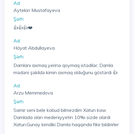
Ad:
Aytekin Mustafayeva
Şərh:
👍👍👍❤️
Ad:
Häyat Abdullayeva
Şərh:
Damlanı axmaq yerinə qoymaq istədilər, Damla
mədəni şəkildə kimin axmaq olduğunu göstərdi 👍
Ad:
Arzu Memmedova
Şərh:
Samir seni bele kobud bilmezdim Xatun kaw
Damlada olan medeniyyetin 10%i sizde olardi
Xatun.Gunay kimdiki Damla haqqinda fikir bildirirler