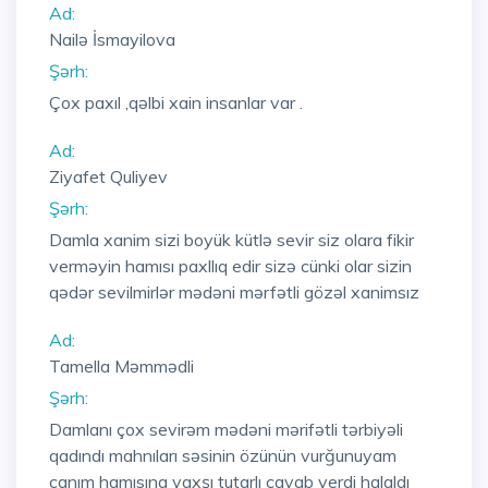
Ad:
Nailə İsmayilova
Şərh:
Çox paxıl ,qəlbi xain insanlar var .
Ad:
Ziyafet Quliyev
Şərh:
Damla xanim sizi boyük kütlə sevir siz olara fikir
verməyin hamısı paxllıq edir sizə cünki olar sizin
qədər sevilmirlər mədəni mərfətli gözəl xanimsız
Ad:
Tamella Məmmədli
Şərh:
Damlanı çox sevirəm mədəni mərifətli tərbiyəli
qadındı mahnıları səsinin özünün vurğunuyam
canım hamısına yaxşı tutarlı cavab verdi halaldı