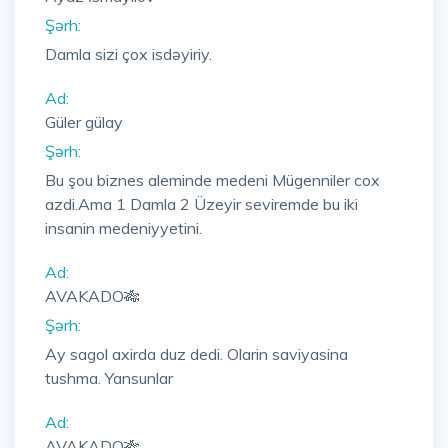
Şərh:
Damla sizi çox isdəyiriy.
Ad:
Güler gülay
Şərh:
Bu şou biznes aleminde medeni Mügenniler cox
azdi.Ama 1 Damla 2 Üzeyir seviremde bu iki
insanin medeniyyetini.
Ad:
AVAKADO🎋
Şərh:
Ay sagol axirda duz dedi. Olarin saviyasina
tushma. Yansunlar
Ad:
AVAKADO🎋