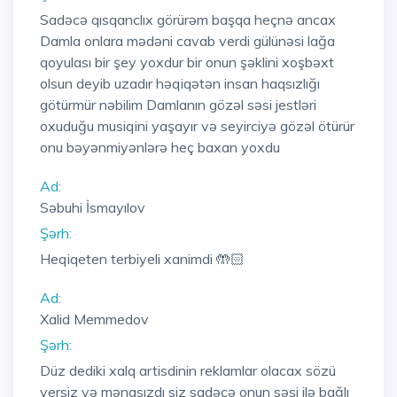
Sadəcə qısqanclıx görürəm başqa heçnə ancax
Damla onlara mədəni cavab verdi gülünəsi lağa
qoyulası bir şey yoxdur bir onun şəklini xoşbəxt
olsun deyib uzadır həqiqətən insan haqsızlığı
götürmür nəbilim Damlanın gözəl səsi jestləri
oxuduğu musiqini yaşayır və seyirciyə gözəl ötürür
onu bəyənmiyənlərə heç baxan yoxdu
Ad:
Səbuhi İsmayılov
Şərh:
Heqiqeten terbiyeli xanimdi 🤲🏻
Ad:
Xalid Memmedov
Şərh:
Düz dediki xalq artisdinin reklamlar olacax sözü
yersiz və mənasızdı siz sadəcə onun səsi ilə bağlı