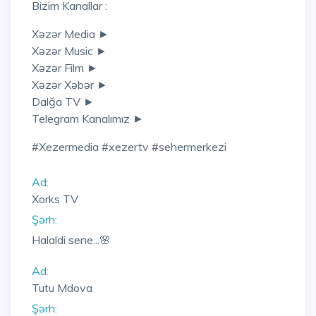
Bizim Kanallar :
Xəzər Media ►
Xəzər Music ►
Xəzər Film ►
Xəzər Xəbər ►
Dalğa TV ►
Telegram Kanalımız ►
#xezermedia #xezertv #sehermerkezi
Ad:
Xorks TV
Şərh:
Halaldi sene...🌸
Ad:
Tutu Mdova
Şərh: