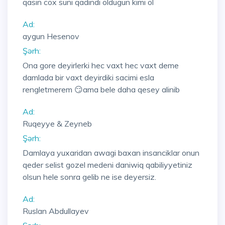
qasin cox suni qadindi oldugun kimi ol
Ad:
aygun Hesenov
Şərh:
Ona gore deyirlerki hec vaxt hec vaxt deme
damlada bir vaxt deyirdiki sacimi esla
rengletmerem 😏ama bele daha qesey alinib
Ad:
Ruqeyye & Zeyneb
Şərh:
Damlaya yuxaridan awagi baxan insanciklar onun
qeder selist gozel medeni daniwiq qabiliyyetiniz
olsun hele sonra gelib ne ise deyersiz.
Ad:
Ruslan Abdullayev