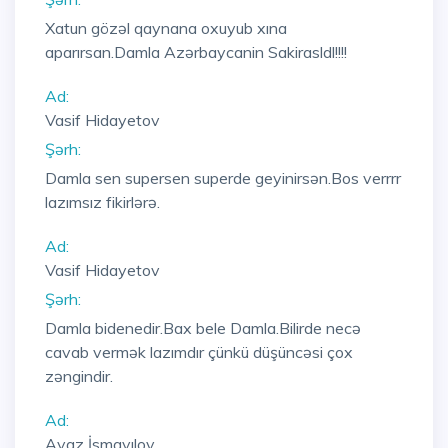
Xatun gözəl qaynana oxuyub xına
aparırsan.Damla Azərbaycanin Sakirasldl!!!!
Ad:
Vasif Hidayetov
Şərh:
Damla sen supersen superde geyinirsən.Bos verrrr
lazımsız fikirlərə.
Ad:
Vasif Hidayetov
Şərh:
Damla bidenedir.Bax bele Damla.Bilirde necə
cavab vermək lazımdır çünkü düşüncəsi çox
zəngindir.
Ad:
Ayaz İsmayılov