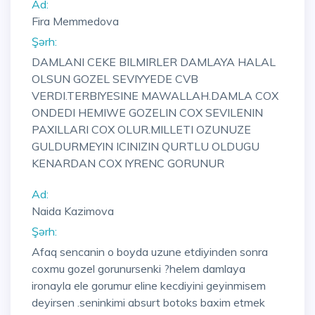
Ad:
Fira Memmedova
Şərh:
DAMLANI CEKE BILMIRLER DAMLAYA HALAL
OLSUN GOZEL SEVIYYEDE CVB
VERDI.TERBIYESINE MAWALLAH.DAMLA COX
ONDEDI HEMIWE GOZELIN COX SEVILENIN
PAXILLARI COX OLUR.MILLETI OZUNUZE
GULDURMEYIN ICINIZIN QURTLU OLDUGU
KENARDAN COX IYRENC GORUNUR
Ad:
Naida Kazimova
Şərh:
Afaq sencanin o boyda uzune etdiyinden sonra
coxmu gozel gorunursenki ?helem damlaya
ironayla ele gorumur eline kecdiyini geyinmisem
deyirsen .seninkimi absurt botoks baxim etmek