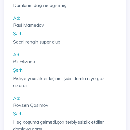
Damlanın daşı ne agir imiş
Ad:
Raul Mamedov
Şərh:
Sacni rengin super olub
Ad:
Əli Əlizadə
Şərh:
Pisliye yaxsilik er kişinin işidir..damla niye göz
cixardir
Ad:
Rovsen Qasimov
Şərh:
Heç xoşuma gəlmədi.çox tərbiyesizlik etdilər
damlaya qarşı