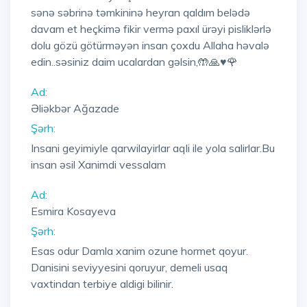
sənə səbrinə təmkininə heyran qaldım belədə
davam et heçkimə fikir vermə paxıl ürəyi pisliklərlə
dolu gözü götürməyən insan çoxdu Allaha həvalə
edin..səsiniz daim ucalardan gəlsin,🤲🙏♥️🌹
Ad:
Əliəkbər Ağazade
Şərh:
Insani geyimiyle qarwilayirlar aqli ile yola salirlar.Bu
insan əsil Xanimdi vessalam
Ad:
Esmira Kosayeva
Şərh:
Esas odur Damla xanim ozune hormet qoyur.
Danisini seviyyesini qoruyur, demeli usaq
vaxtindan terbiye aldigi bilinir.