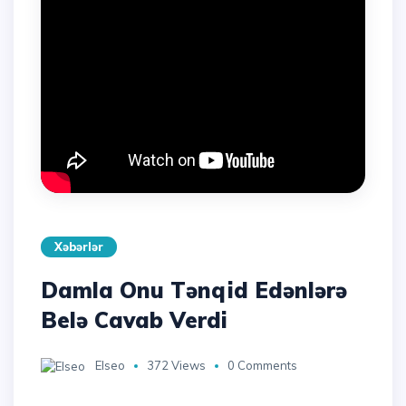
Xəbərlər
Damla Onu Tənqid Edənlərə
Belə Cavab Verdi
Elseo
372 Views
0 Comments