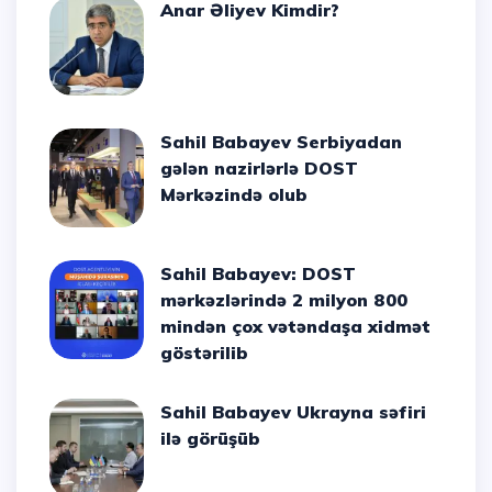
Anar Əliyev Kimdir?
Sahil Babayev Serbiyadan
gələn nazirlərlə DOST
Mərkəzində olub
Sahil Babayev: DOST
mərkəzlərində 2 milyon 800
mindən çox vətəndaşa xidmət
göstərilib
Sahil Babayev Ukrayna səfiri
ilə görüşüb