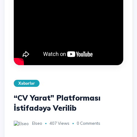
Xəbərlər
“CV Yarat” Platforması
İstifadəyə Verilib
Elseo
407 Views
0 Comments