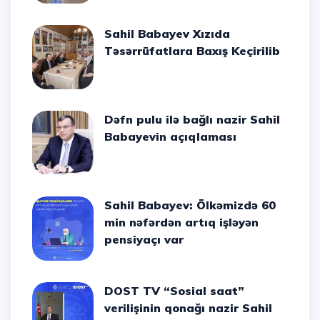
Sahil Babayev Xızıda
Təsərrüfatlara Baxış Keçirilib
Dəfn pulu ilə bağlı nazir Sahil
Babayevin açıqlaması
Sahil Babayev: Ölkəmizdə 60
min nəfərdən artıq işləyən
pensiyaçı var
DOST TV “Sosial saat”
verilişinin qonağı nazir Sahil