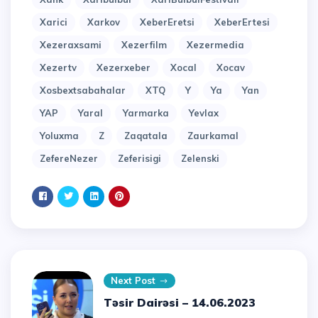
Xarici
Xarkov
XeberEretsi
XeberErtesi
Xezeraxsami
Xezerfilm
Xezermedia
Xezertv
Xezerxeber
Xocal
Xocav
Xosbextsabahalar
XTQ
Y
Ya
Yan
YAP
Yaral
Yarmarka
Yevlax
Yoluxma
Z
Zaqatala
Zaurkamal
ZefereNezer
Zeferisigi
Zelenski
Next Post
Təsir Dairəsi – 14.06.2023