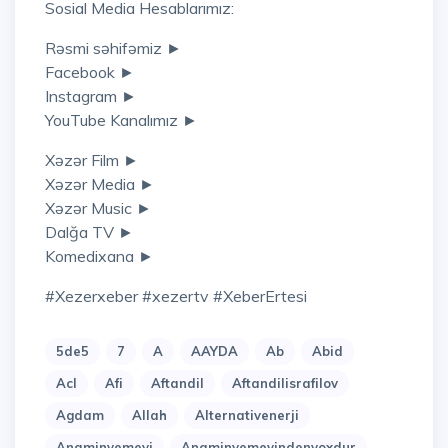
Sosial Media Hesablarımız:
Rəsmi səhifəmiz ►
Facebook ►
Instagram ►
YouTube Kanalımız ►
Xəzər Film ►
Xəzər Media ►
Xəzər Music ►
Dalğa TV ►
Komedixana ►
#xezerxeber #xezertv #XeberErtesi
5de5
7
A
AAYDA
Ab
Abid
Acl
Afi
Aftandil
Aftandilisrafilov
Agdam
Allah
Alternativenerji
Anaminyemeyi
Anaminyemeyindenyoxdur