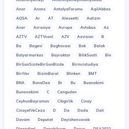
Anar
Anons
AntalyaForumu
AqilAbbas
AQSA
Ar
AT
Atesxetti
Autizm
Avar
Avrasiya
Avropa
Avtobus
Az
AZTV
AZTVcanl
AZV
Azvision
B
Ba
Bagevi
Baghavasi
Bak
Balak
Balyarmarkas
Bayraktar
BilikSaati
Bin
BirGunSizdeBirGunBizde
Birincistudiya
BiriVar
BizimBarel
Blinken
BMT
BNA
BonaDea
Br
Bu
Buanakimi
Bunanakimi
C
Canguden
CeyhunBayramov
Cibgirlik
Cinay
CinayetVeCeza
D
Da
Dada
Dali
Davam
Deputat
Deyishencavab
Dinxadiml
Donebilsem
Dosye
DSA2022