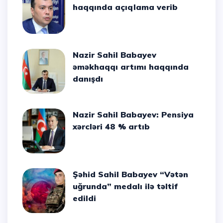
haqqında açıqlama verib
Nazir Sahil Babayev
əməkhaqqı artımı haqqında
danışdı
Nazir Sahil Babayev: Pensiya
xərcləri 48 % artıb
Şəhid Sahil Babayev “Vətən
uğrunda” medalı ilə təltif
edildi