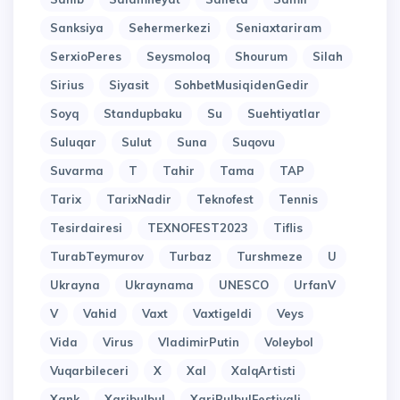
Sanksiya
Sehermerkezi
Seniaxtariram
SerxioPeres
Seysmoloq
Shourum
Silah
Sirius
Siyasit
SohbetMusiqidenGedir
Soyq
Standupbaku
Su
Suehtiyatlar
Suluqar
Sulut
Suna
Suqovu
Suvarma
T
Tahir
Tama
TAP
Tarix
TarixNadir
Teknofest
Tennis
Tesirdairesi
TEXNOFEST2023
Tiflis
TurabTeymurov
Turbaz
Turshmeze
U
Ukrayna
Ukraynama
UNESCO
UrfanV
V
Vahid
Vaxt
Vaxtigeldi
Veys
Vida
Virus
VladimirPutin
Voleybol
Vuqarbileceri
X
Xal
XalqArtisti
Xank
Xaribulbul
XariBulbulFestivali