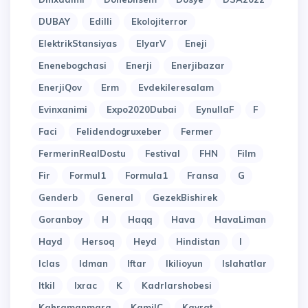
DUBAY
Edilli
Ekolojiterror
ElektrikStansiyas
ElyarV
Eneji
Enenebogchasi
Enerji
Enerjibazar
EnerjiQov
Erm
Evdekileresalam
Evinxanimi
Expo2020Dubai
EynullaF
F
Faci
Felidendogruxeber
Fermer
FermerinRealDostu
Festival
FHN
Film
Fir
Formul1
Formula1
Fransa
G
Genderb
General
GezekBishirek
Goranboy
H
Haqq
Hava
HavaLiman
Hayd
Hersoq
Heyd
Hindistan
I
Iclas
Idman
Iftar
Ikilioyun
Islahatlar
Itkil
Ixrac
K
Kadrlarshobesi
Kahramanmara
KamilC
Kayrat