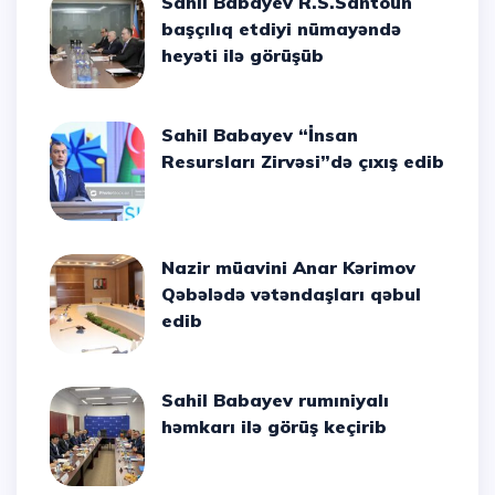
Sahil Babayev R.S.Santoun
başçılıq etdiyi nümayəndə
heyəti ilə görüşüb
Sahil Babayev “İnsan
Resursları Zirvəsi”də çıxış edib
Nazir müavini Anar Kərimov
Qəbələdə vətəndaşları qəbul
edib
Sahil Babayev rumıniyalı
həmkarı ilə görüş keçirib