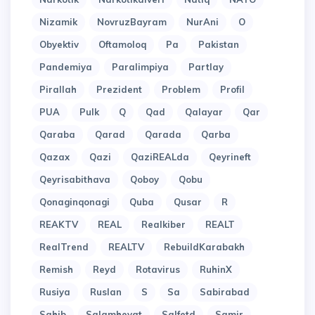
Nizamik
NovruzBayram
NurAni
O
Obyektiv
Oftamoloq
Pa
Pakistan
Pandemiya
Paralimpiya
Partlay
Pirallah
Prezident
Problem
Profil
PUA
Pulk
Q
Qad
Qalayar
Qar
Qaraba
Qarad
Qarada
Qarba
Qazax
Qazi
QaziREALda
Qeyrineft
Qeyrisabithava
Qoboy
Qobu
Qonaginqonagi
Quba
Qusar
R
REAKTV
REAL
Realkiber
REALT
RealTrend
REALTV
RebuildKarabakh
Remish
Reyd
Rotavirus
RuhinX
Rusiya
Ruslan
S
Sa
Sabirabad
Sahib
Salamheyat
Salfetd
Samir