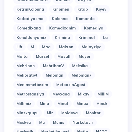
KetrinKolonna
Kinomen
Kitab
Kiyev
Kodadiyasma
Kolonna
Komando
Komedixana
Komedixanim
Komediya
Konuldunyamiz
Krimina
Kriminal
La
Lift
M
Maa
Makron
Malayziya
Malta
Marsel
Masall
Mayor
Mehriban
MehribanV
Meksika
Meliorativt
Meloman
Meloman7
Menimmetbexim
MetbaxinAgasi
Metrostansiya
Meyxana
Mikay
MilliM
Millimiz
Mina
Minat
Minax
Minsk
Minskqrupu
Mir
Moldova
Monitor
Moskva
Mu
Munis
Narkotacir
Narkotik
Narkotikalveri
Natiq
NATO