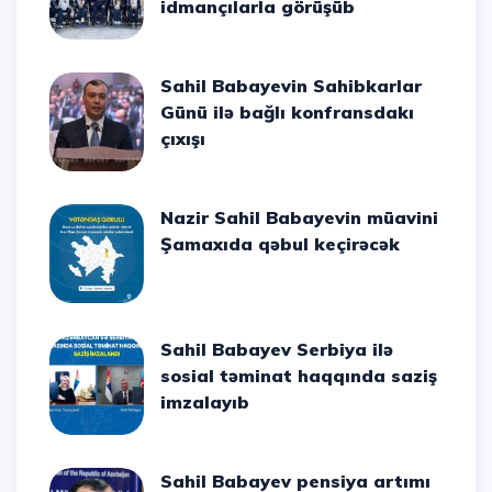
idmançılarla görüşüb
Sahil Babayevin Sahibkarlar
Günü ilə bağlı konfransdakı
çıxışı
Nazir Sahil Babayevin müavini
Şamaxıda qəbul keçirəcək
Sahil Babayev Serbiya ilə
sosial təminat haqqında saziş
imzalayıb
Sahil Babayev pensiya artımı