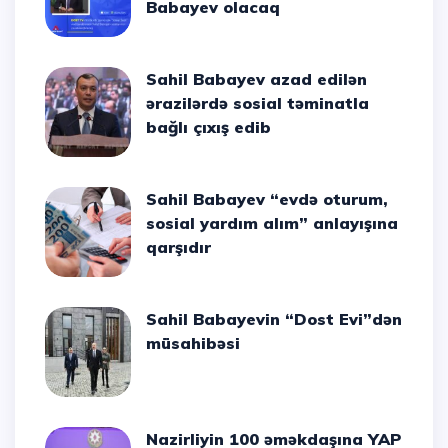
Babayev olacaq
Sahil Babayev azad edilən
ərazilərdə sosial təminatla
bağlı çıxış edib
Sahil Babayev “evdə oturum,
sosial yardım alım” anlayışına
qarşıdır
Sahil Babayevin “Dost Evi”dən
müsahibəsi
Nazirliyin 100 əməkdaşına YAP