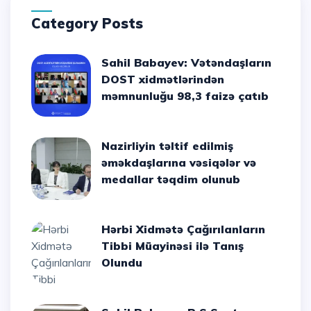
Category Posts
Sahil Babayev: Vətəndaşların
DOST xidmətlərindən
məmnunluğu 98,3 faizə çatıb
Nazirliyin təltif edilmiş
əməkdaşlarına vəsiqələr və
medallar təqdim olunub
Hərbi Xidmətə Çağırılanların
Tibbi Müayinəsi ilə Tanış
Olundu