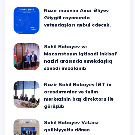
Nazir müavini Anar Əliyev
Göygöl rayonunda
vətəndaşları qəbul edəcək.
Sahil Babayev və
Macarıstanın iqtisadi inkişaf
naziri arasında əməkdaşlıq
sənədi imzalanıb
Nazir Sahil Babayev İƏT-in
araşdırmalar və təlim
mərkəzinin baş direktoru ilə
görüşüb
Sahil Babayev Vətənə
qalibiyyətlə dönən