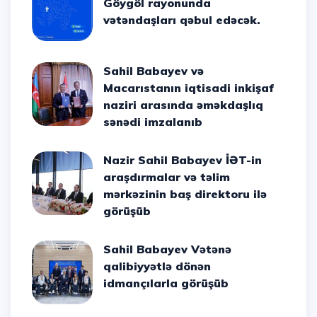
Göygöl rayonunda
vətəndaşları qəbul edəcək.
Sahil Babayev və
Macarıstanın iqtisadi inkişaf
naziri arasında əməkdaşlıq
sənədi imzalanıb
Nazir Sahil Babayev İƏT-in
araşdırmalar və təlim
mərkəzinin baş direktoru ilə
görüşüb
Sahil Babayev Vətənə
qalibiyyətlə dönən
idmançılarla görüşüb