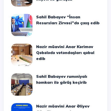
Sahil Babayev “İnsan
Resursları Zirvəsi”də çıxış edib
Nazir müavini Anar Kərimov
Qəbələdə vətəndaşları qəbul
edib
Sahil Babayev rumıniyalı
həmkarı ilə görüş keçirib
Nazir müavini Anar Əliyev