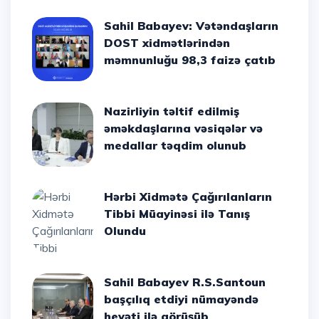
Sahil Babayev: Vətəndaşların
DOST xidmətlərindən
məmnunluğu 98,3 faizə çatıb
Nazirliyin təltif edilmiş
əməkdaşlarına vəsiqələr və
medallar təqdim olunub
Hərbi Xidmətə Çağırılanların
Tibbi Müayinəsi ilə Tanış
Olundu
Sahil Babayev R.S.Santoun
başçılıq etdiyi nümayəndə
heyəti ilə görüşüb