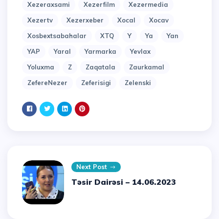
Xezeraxsami
Xezerfilm
Xezermedia
Xezertv
Xezerxeber
Xocal
Xocav
Xosbextsabahalar
XTQ
Y
Ya
Yan
YAP
Yaral
Yarmarka
Yevlax
Yoluxma
Z
Zaqatala
Zaurkamal
ZefereNezer
Zeferisigi
Zelenski
Next Post
Təsir Dairəsi – 14.06.2023