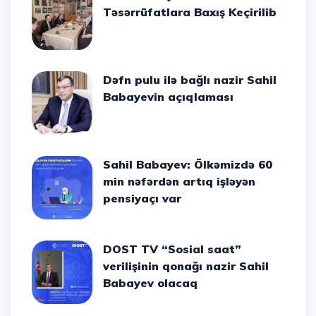
Təsərrüfatlara Baxış Keçirilib
Dəfn pulu ilə bağlı nazir Sahil
Babayevin açıqlaması
Sahil Babayev: Ölkəmizdə 60
min nəfərdən artıq işləyən
pensiyaçı var
DOST TV “Sosial saat”
verilişinin qonağı nazir Sahil
Babayev olacaq