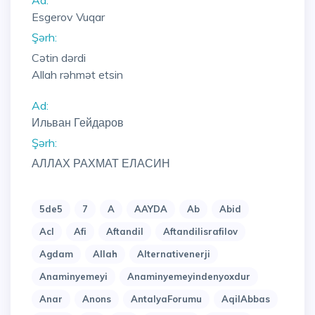
Ad:
Esgerov Vuqar
Şərh:
Cətin dərdi
Allah rəhmət etsin
Ad:
Ильван Гейдаров
Şərh:
АЛЛАХ РАХМАТ ЕЛАСИН
5de5
7
A
AAYDA
Ab
Abid
Acl
Afi
Aftandil
Aftandilisrafilov
Agdam
Allah
Alternativenerji
Anaminyemeyi
Anaminyemeyindenyoxdur
Anar
Anons
AntalyaForumu
AqilAbbas