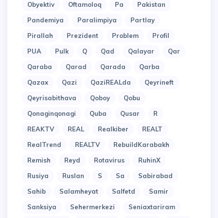
Obyektiv
Oftamoloq
Pa
Pakistan
Pandemiya
Paralimpiya
Partlay
Pirallah
Prezident
Problem
Profil
PUA
Pulk
Q
Qad
Qalayar
Qar
Qaraba
Qarad
Qarada
Qarba
Qazax
Qazi
QaziREALda
Qeyrineft
Qeyrisabithava
Qoboy
Qobu
Qonaginqonagi
Quba
Qusar
R
REAKTV
REAL
Realkiber
REALT
RealTrend
REALTV
RebuildKarabakh
Remish
Reyd
Rotavirus
RuhinX
Rusiya
Ruslan
S
Sa
Sabirabad
Sahib
Salamheyat
Salfetd
Samir
Sanksiya
Sehermerkezi
Seniaxtariram