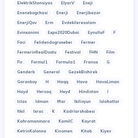
ElektrikStansiyas
ElyarV
Eneji
Enenebogchasi
Enerji
Enerjibazar
EnerjiQov
Erm
Evdekileresalam
Evinxanimi
Expo2020Dubai
EynullaF
F
Faci
Felidendogruxeber
Fermer
FermerinRealDostu
Festival
FHN
Film
Fir
Formul1
Formula1
Fransa
G
Genderb
General
GezekBishirek
Goranboy
H
Haqq
Hava
HavaLiman
Hayd
Hersoq
Heyd
Hindistan
I
Iclas
Idman
Iftar
Ikilioyun
Islahatlar
Itkil
Ixrac
K
Kadrlarshobesi
Kahramanmara
KamilC
Kayrat
KetrinKolonna
Kinomen
Kitab
Kiyev