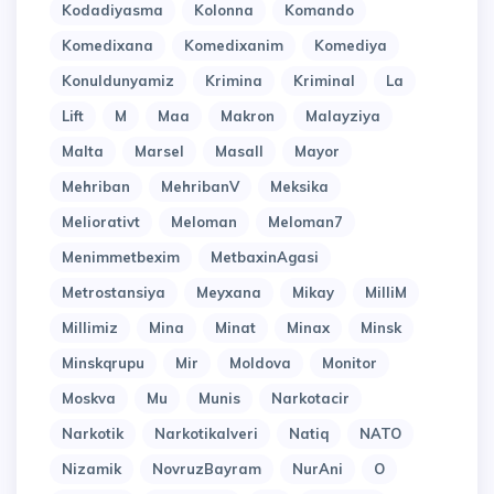
Kodadiyasma
Kolonna
Komando
Komedixana
Komedixanim
Komediya
Konuldunyamiz
Krimina
Kriminal
La
Lift
M
Maa
Makron
Malayziya
Malta
Marsel
Masall
Mayor
Mehriban
MehribanV
Meksika
Meliorativt
Meloman
Meloman7
Menimmetbexim
MetbaxinAgasi
Metrostansiya
Meyxana
Mikay
MilliM
Millimiz
Mina
Minat
Minax
Minsk
Minskqrupu
Mir
Moldova
Monitor
Moskva
Mu
Munis
Narkotacir
Narkotik
Narkotikalveri
Natiq
NATO
Nizamik
NovruzBayram
NurAni
O