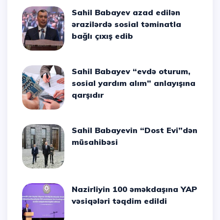
Sahil Babayev azad edilən
ərazilərdə sosial təminatla
bağlı çıxış edib
Sahil Babayev “evdə oturum,
sosial yardım alım” anlayışına
qarşıdır
Sahil Babayevin “Dost Evi”dən
müsahibəsi
Nazirliyin 100 əməkdaşına YAP
vəsiqələri təqdim edildi