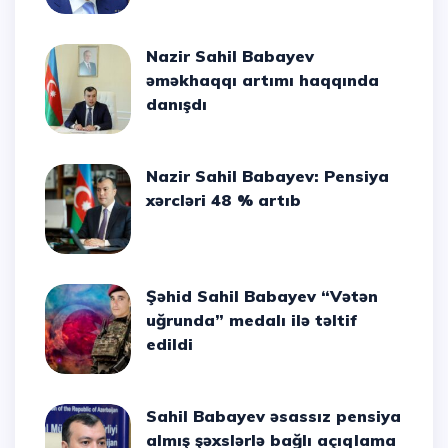
Nazir Sahil Babayev
əməkhaqqı artımı haqqında
danışdı
Nazir Sahil Babayev: Pensiya
xərcləri 48 % artıb
Şəhid Sahil Babayev “Vətən
uğrunda” medalı ilə təltif
edildi
Sahil Babayev əsassız pensiya
almış şəxslərlə bağlı açıqlama