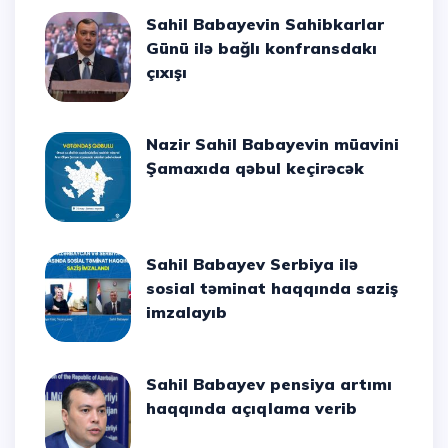
Sahil Babayevin Sahibkarlar
Günü ilə bağlı konfransdakı
çıxışı
Nazir Sahil Babayevin müavini
Şamaxıda qəbul keçirəcək
Sahil Babayev Serbiya ilə
sosial təminat haqqında saziş
imzalayıb
Sahil Babayev pensiya artımı
haqqında açıqlama verib