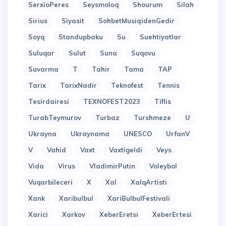
SerxioPeres
Seysmoloq
Shourum
Silah
Sirius
Siyasit
SohbetMusiqidenGedir
Soyq
Standupbaku
Su
Suehtiyatlar
Suluqar
Sulut
Suna
Suqovu
Suvarma
T
Tahir
Tama
TAP
Tarix
TarixNadir
Teknofest
Tennis
Tesirdairesi
TEXNOFEST2023
Tiflis
TurabTeymurov
Turbaz
Turshmeze
U
Ukrayna
Ukraynama
UNESCO
UrfanV
V
Vahid
Vaxt
Vaxtigeldi
Veys
Vida
Virus
VladimirPutin
Voleybol
Vuqarbileceri
X
Xal
XalqArtisti
Xank
Xaribulbul
XariBulbulFestivali
Xarici
Xarkov
XeberEretsi
XeberErtesi