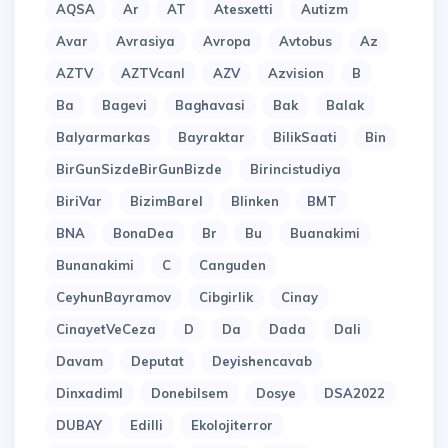
AQSA
Ar
AT
Atesxetti
Autizm
Avar
Avrasiya
Avropa
Avtobus
Az
AZTV
AZTVcanl
AZV
Azvision
B
Ba
Bagevi
Baghavasi
Bak
Balak
Balyarmarkas
Bayraktar
BilikSaati
Bin
BirGunSizdeBirGunBizde
Birincistudiya
BiriVar
BizimBarel
Blinken
BMT
BNA
BonaDea
Br
Bu
Buanakimi
Bunanakimi
C
Canguden
CeyhunBayramov
Cibgirlik
Cinay
CinayetVeCeza
D
Da
Dada
Dali
Davam
Deputat
Deyishencavab
Dinxadiml
Donebilsem
Dosye
DSA2022
DUBAY
Edilli
Ekolojiterror