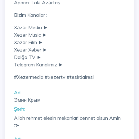
Aparıcı: Lalə Azərtaş
Bizim Kanallar :
Xəzər Media ►
Xəzər Music ►
Xəzər Film ►
Xəzər Xəbər ►
Dalğa TV ►
Telegram Kanalımız ►
#xezermedia #xezertv #tesirdairesi
Ad:
Эмин Крым
Şərh:
Allah rehmet elesin mekanlari cennet olsun Amin
🤲