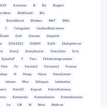
AZV
Azvision
B
Ba
Bagevi
yraktar
BilikSaati
Bin
BizimBarel
Blinken
BMT
BNA
C
Canguden
CeyhunBayramov
Dada
Dali
Davam
Deputat
e
DSA2022
DUBAY
Edilli
Ekolojiterror
si
Enerji
Enerjibazar
EnerjiQov
Erm
EynullaF
F
Faci
Felidendogruxeber
Film
Fir
Formul1
Formula1
Fransa
nboy
H
Haqq
Hava
HavaLiman
Idman
Iftar
Ikilioyun
Islahatlar
ara
KamilC
Kayrat
KetrinKolonna
onna
Komando
Komedixana
Komedixanim
La
Lift
M
Maa
Makron