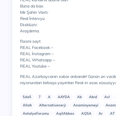
Buna da bax:
Mir Şahin Vaxtı :
Real İntervyu:
Eksklüziv:
Araşdırma:
Rəsmi sayt:
REAL Facebook –
REAL İnstagram –
REAL Whatsapp –
REAL Youtube –
REAL Azərbaycanın xəbər anbarıdır! Günün ən vacib hadisələri , mövzuları , eksklüziv açıqlamaları, hadisə
rayonundan birbaşa yayımları Real-ın əsas xüsusiyyə
5de5
7
A
AAYDA
Ab
Abid
Acl
Allah
Alternativenerji
Anaminyemeyi
Anami
AntalyaForumu
AqilAbbas
AQSA
Ar
AT