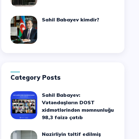
Sahil Babayev kimdir?
Category Posts
Sahil Babayev:
Vətəndaşların DOST
xidmətlərindən məmnunluğu
98,3 faizə çatıb
Nazirliyin təltif edilmiş