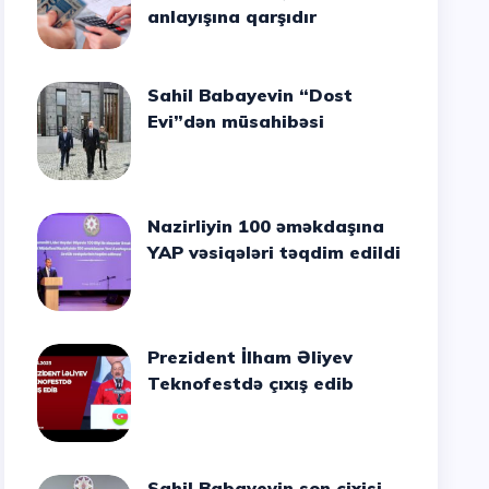
anlayışına qarşıdır
Sahil Babayevin “Dost
Evi”dən müsahibəsi
Nazirliyin 100 əməkdaşına
YAP vəsiqələri təqdim edildi
Prezident İlham Əliyev
Teknofestdə çıxış edib
Sahil Babayevin son cixisi