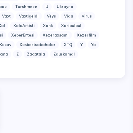
baz
Turshmeze
U
Ukrayna
Vaxt
Vaxtigeldi
Veys
Vida
Virus
Xal
XalqArtisti
Xank
Xaribulbul
si
XeberErtesi
Xezeraxsami
Xezerfilm
Xocav
Xosbextsabahalar
XTQ
Y
Ya
uxma
Z
Zaqatala
Zaurkamal