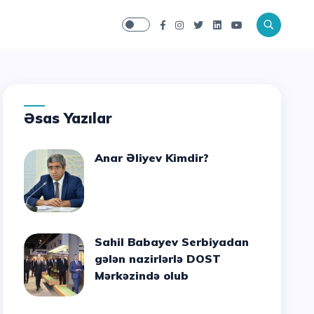
Əsas Yazılar
Anar Əliyev Kimdir?
Sahil Babayev Serbiyadan
gələn nazirlərlə DOST
Mərkəzində olub