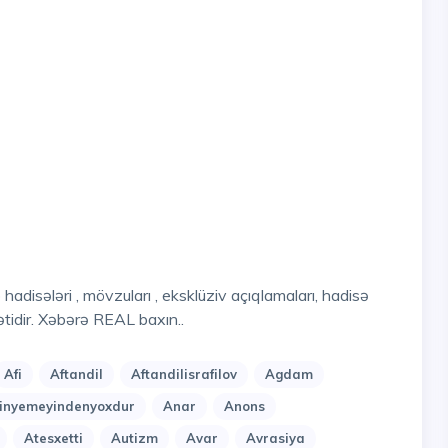
tidir. Xəbərə REAL baxın..
Afi
Aftandil
Aftandilisrafilov
Agdam
nyemeyindenyoxdur
Anar
Anons
Atesxetti
Autizm
Avar
Avrasiya