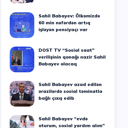
Sahil Babayev: Ölkəmizdə
60 min nəfərdən artıq
işləyən pensiyaçı var
DOST TV “Sosial saat”
verilişinin qonağı nazir Sahil
Babayev olacaq
Sahil Babayev azad edilən
ərazilərdə sosial təminatla
bağlı çıxış edib
Sahil Babayev “evdə
oturum, sosial yardım alım”