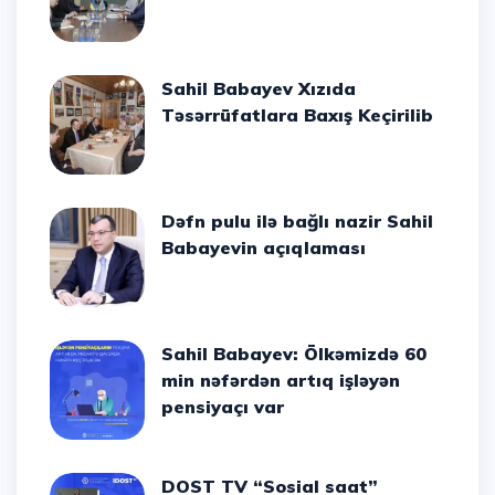
Sahil Babayev Xızıda
Təsərrüfatlara Baxış Keçirilib
Dəfn pulu ilə bağlı nazir Sahil
Babayevin açıqlaması
Sahil Babayev: Ölkəmizdə 60
min nəfərdən artıq işləyən
pensiyaçı var
DOST TV “Sosial saat”