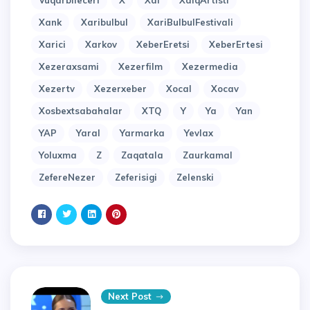
Vuqarbileceri
X
Xal
XalqArtisti
Xank
Xaribulbul
XariBulbulFestivali
Xarici
Xarkov
XeberEretsi
XeberErtesi
Xezeraxsami
Xezerfilm
Xezermedia
Xezertv
Xezerxeber
Xocal
Xocav
Xosbextsabahalar
XTQ
Y
Ya
Yan
YAP
Yaral
Yarmarka
Yevlax
Yoluxma
Z
Zaqatala
Zaurkamal
ZefereNezer
Zeferisigi
Zelenski
Next Post