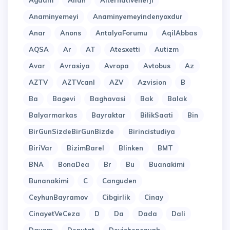
Agdam
Allah
Alternativenerji
Anaminyemeyi
Anaminyemeyindenyoxdur
Anar
Anons
AntalyaForumu
AqilAbbas
AQSA
Ar
AT
Atesxetti
Autizm
Avar
Avrasiya
Avropa
Avtobus
Az
AZTV
AZTVcanl
AZV
Azvision
B
Ba
Bagevi
Baghavasi
Bak
Balak
Balyarmarkas
Bayraktar
BilikSaati
Bin
BirGunSizdeBirGunBizde
Birincistudiya
BiriVar
BizimBarel
Blinken
BMT
BNA
BonaDea
Br
Bu
Buanakimi
Bunanakimi
C
Canguden
CeyhunBayramov
Cibgirlik
Cinay
CinayetVeCeza
D
Da
Dada
Dali