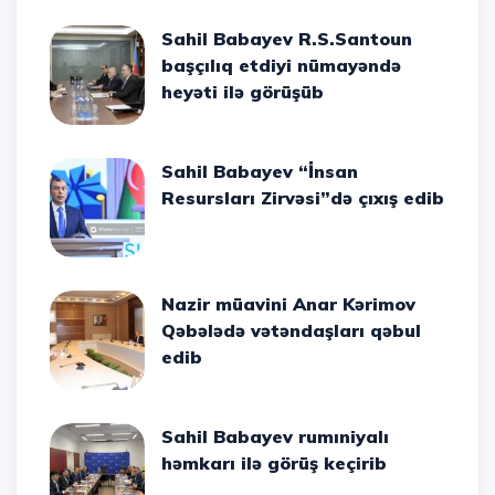
Sahil Babayev R.S.Santoun
başçılıq etdiyi nümayəndə
heyəti ilə görüşüb
Sahil Babayev “İnsan
Resursları Zirvəsi”də çıxış edib
Nazir müavini Anar Kərimov
Qəbələdə vətəndaşları qəbul
edib
Sahil Babayev rumıniyalı
həmkarı ilə görüş keçirib