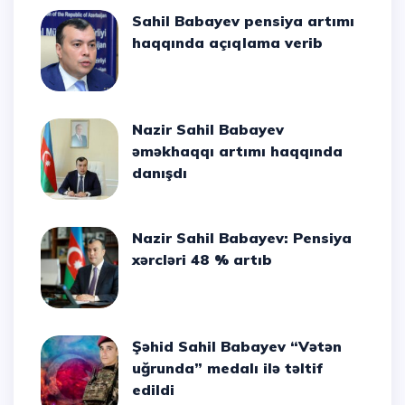
Sahil Babayev pensiya artımı
haqqında açıqlama verib
Nazir Sahil Babayev
əməkhaqqı artımı haqqında
danışdı
Nazir Sahil Babayev: Pensiya
xərcləri 48 % artıb
Şəhid Sahil Babayev “Vətən
uğrunda” medalı ilə təltif
edildi