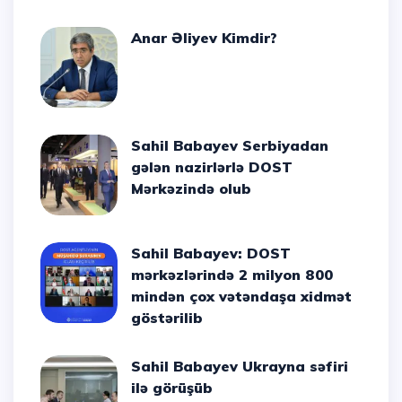
Anar Əliyev Kimdir?
Sahil Babayev Serbiyadan
gələn nazirlərlə DOST
Mərkəzində olub
Sahil Babayev: DOST
mərkəzlərində 2 milyon 800
mindən çox vətəndaşa xidmət
göstərilib
Sahil Babayev Ukrayna səfiri
ilə görüşüb