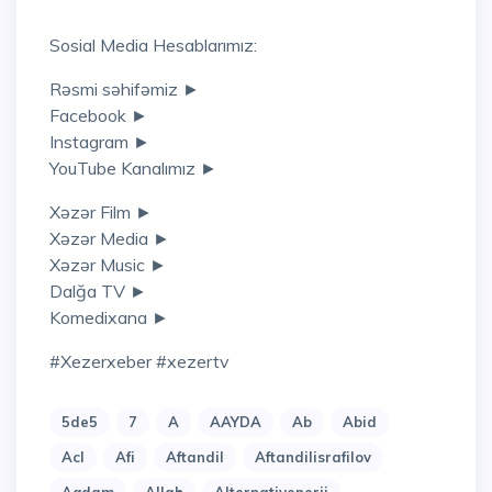
Sosial Media Hesablarımız:
Rəsmi səhifəmiz ►
Facebook ►
Instagram ►
YouTube Kanalımız ►
Xəzər Film ►
Xəzər Media ►
Xəzər Music ►
Dalğa TV ►
Komedixana ►
#xezerxeber #xezertv
5de5
7
A
AAYDA
Ab
Abid
Acl
Afi
Aftandil
Aftandilisrafilov