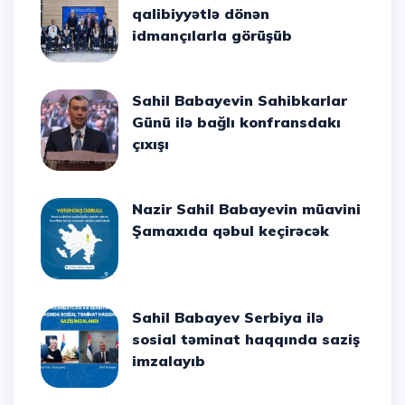
qalibiyyətlə dönən
idmançılarla görüşüb
Sahil Babayevin Sahibkarlar
Günü ilə bağlı konfransdakı
çıxışı
Nazir Sahil Babayevin müavini
Şamaxıda qəbul keçirəcək
Sahil Babayev Serbiya ilə
sosial təminat haqqında saziş
imzalayıb