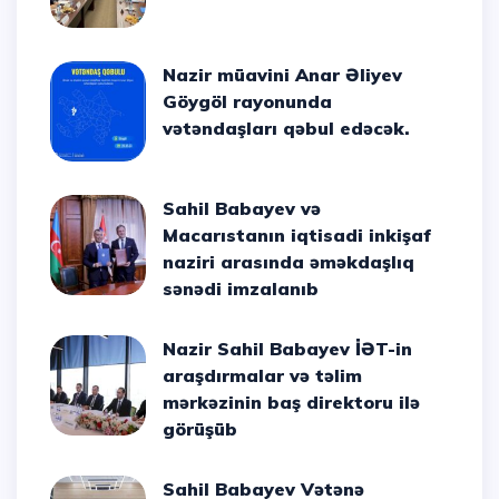
Nazir müavini Anar Əliyev
Göygöl rayonunda
vətəndaşları qəbul edəcək.
Sahil Babayev və
Macarıstanın iqtisadi inkişaf
naziri arasında əməkdaşlıq
sənədi imzalanıb
Nazir Sahil Babayev İƏT-in
araşdırmalar və təlim
mərkəzinin baş direktoru ilə
görüşüb
Sahil Babayev Vətənə