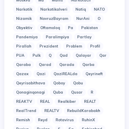
Moskva
Mu
Munis
Narkotacir
Narkotik
Narkotikalveri
Natiq
NATO
Nizamik
NovruzBayram
NurAni
O
Obyektiv
Oftamoloq
Pa
Pakistan
Pandemiya
Paralimpiya
Partlay
Pirallah
Prezident
Problem
Profil
PUA
Pulk
Q
Qad
Qalayar
Qar
Qaraba
Qarad
Qarada
Qarba
Qazax
Qazi
QaziREALda
Qeyrineft
Qeyrisabithava
Qoboy
Qobu
Qonaginqonagi
Quba
Qusar
R
REAKTV
REAL
Realkiber
REALT
RealTrend
REALTV
RebuildKarabakh
Remish
Reyd
Rotavirus
RuhinX