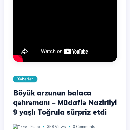
Xəbərlər
Böyük arzunun balaca
qəhrəmanı – Müdafiə Nazirliyi
9 yaşlı Toğrula sürpriz etdi
Elseo
358 Views
0 Comments