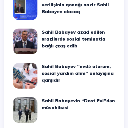
verilişinin qonağı nazir Sahil
Babayev olacaq
Sahil Babayev azad edilən
ərazilərdə sosial təminatla
bağlı çıxış edib
Sahil Babayev “evdə oturum,
sosial yardım alım” anlayışına
qarşıdır
Sahil Babayevin “Dost Evi”dən
müsahibəsi