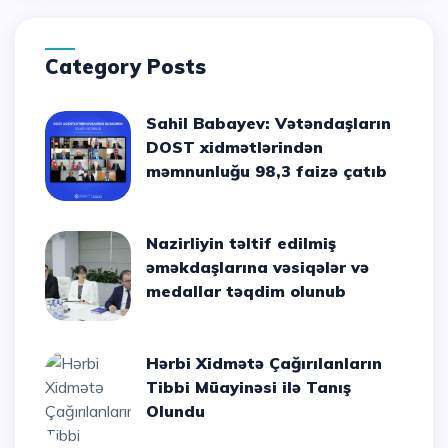
Category Posts
Sahil Babayev: Vətəndaşların
DOST xidmətlərindən
məmnunluğu 98,3 faizə çatıb
Nazirliyin təltif edilmiş
əməkdaşlarına vəsiqələr və
medallar təqdim olunub
Hərbi Xidmətə Çağırılanların
Tibbi Müayinəsi ilə Tanış
Olundu