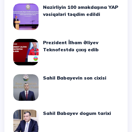
Nazirliyin 100 əməkdaşına YAP
vəsiqələri təqdim edildi
Prezident İlham Əliyev
Teknofestdə çıxış edib
Sahil Babayevin son cixisi
Sahil Babayev dogum tarixi