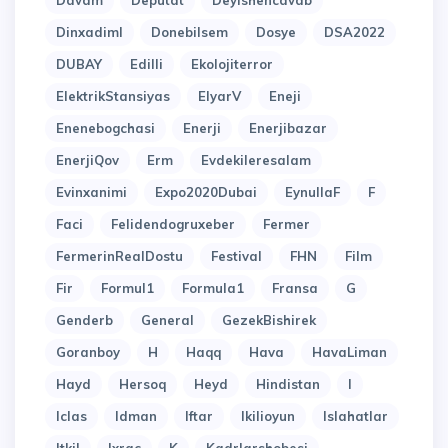
Davam
Deputat
Deyishencavab
Dinxadiml
Donebilsem
Dosye
DSA2022
DUBAY
Edilli
Ekolojiterror
ElektrikStansiyas
ElyarV
Eneji
Enenebogchasi
Enerji
Enerjibazar
EnerjiQov
Erm
Evdekileresalam
Evinxanimi
Expo2020Dubai
EynullaF
F
Faci
Felidendogruxeber
Fermer
FermerinRealDostu
Festival
FHN
Film
Fir
Formul1
Formula1
Fransa
G
Genderb
General
GezekBishirek
Goranboy
H
Haqq
Hava
HavaLiman
Hayd
Hersoq
Heyd
Hindistan
I
Iclas
Idman
Iftar
Ikilioyun
Islahatlar