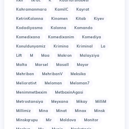
Itkil
Ixrac
K
Kadrlarshobesi
Kahramanmara
KamilC
Kayrat
KetrinKolonna
Kinomen
Kitab
Kiyev
Kodadiyasma
Kolonna
Komando
Komedixana
Komedixanim
Komediya
Konuldunyamiz
Krimina
Kriminal
La
Lift
M
Maa
Makron
Malayziya
Malta
Marsel
Masall
Mayor
Mehriban
MehribanV
Meksika
Meliorativt
Meloman
Meloman7
Menimmetbexim
MetbaxinAgasi
Metrostansiya
Meyxana
Mikay
MilliM
Millimiz
Mina
Minat
Minax
Minsk
Minskqrupu
Mir
Moldova
Monitor