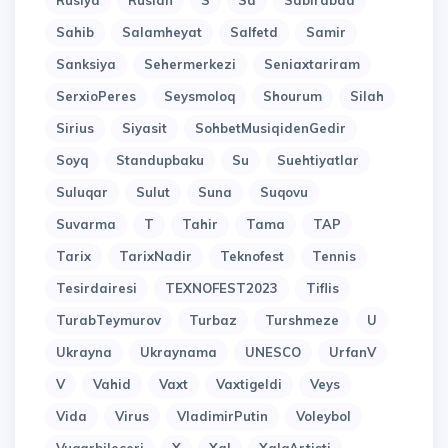
Rusiya
Ruslan
S
Sa
Sabirabad
Sahib
Salamheyat
Salfetd
Samir
Sanksiya
Sehermerkezi
Seniaxtariram
SerxioPeres
Seysmoloq
Shourum
Silah
Sirius
Siyasit
SohbetMusiqidenGedir
Soyq
Standupbaku
Su
Suehtiyatlar
Suluqar
Sulut
Suna
Suqovu
Suvarma
T
Tahir
Tama
TAP
Tarix
TarixNadir
Teknofest
Tennis
Tesirdairesi
TEXNOFEST2023
Tiflis
TurabTeymurov
Turbaz
Turshmeze
U
Ukrayna
Ukraynama
UNESCO
UrfanV
V
Vahid
Vaxt
Vaxtigeldi
Veys
Vida
Virus
VladimirPutin
Voleybol