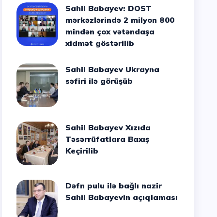
Sahil Babayev: DOST
mərkəzlərində 2 milyon 800
mindən çox vətəndaşa
xidmət göstərilib
Sahil Babayev Ukrayna
səfiri ilə görüşüb
Sahil Babayev Xızıda
Təsərrüfatlara Baxış
Keçirilib
Dəfn pulu ilə bağlı nazir
Sahil Babayevin açıqlaması