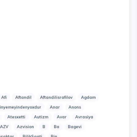
Afi
Aftandil
Aftandilisrafilov
Agdam
nyemeyindenyoxdur
Anar
Anons
Atesxetti
Autizm
Avar
Avrasiya
AZV
Azvision
B
Ba
Bagevi
yraktar
BilikSaati
Bin