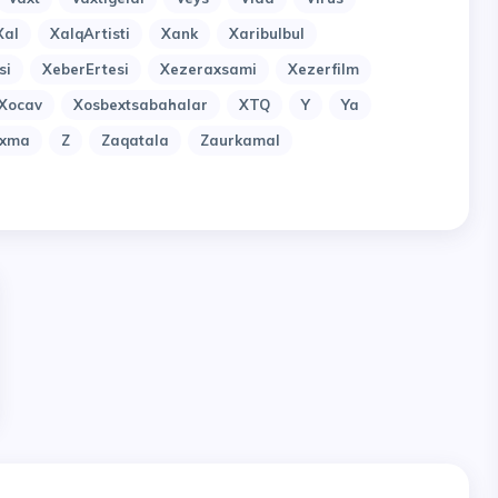
Xal
XalqArtisti
Xank
Xaribulbul
si
XeberErtesi
Xezeraxsami
Xezerfilm
Xocav
Xosbextsabahalar
XTQ
Y
Ya
uxma
Z
Zaqatala
Zaurkamal