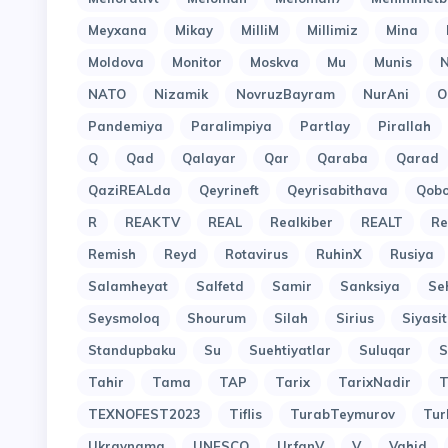
Meyxana
Mikay
MilliM
Millimiz
Mina
Moldova
Monitor
Moskva
Mu
Munis
N
NATO
Nizamik
NovruzBayram
NurAni
O
Pandemiya
Paralimpiya
Partlay
Pirallah
Q
Qad
Qalayar
Qar
Qaraba
Qarad
QaziREALda
Qeyrineft
Qeyrisabithava
Qob
R
REAKTV
REAL
Realkiber
REALT
Re
Remish
Reyd
Rotavirus
RuhinX
Rusiya
Salamheyat
Salfetd
Samir
Sanksiya
Se
Seysmoloq
Shourum
Silah
Sirius
Siyasit
Standupbaku
Su
Suehtiyatlar
Suluqar
S
Tahir
Tama
TAP
Tarix
TarixNadir
T
TEXNOFEST2023
Tiflis
TurabTeymurov
Tur
Ukraynama
UNESCO
UrfanV
V
Vahid