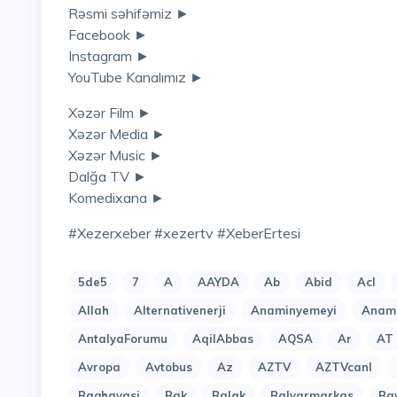
Rəsmi səhifəmiz ►
Facebook ►
Instagram ►
YouTube Kanalımız ►
Xəzər Film ►
Xəzər Media ►
Xəzər Music ►
Dalğa TV ►
Komedixana ►
#xezerxeber #xezertv #XeberErtesi
5de5
7
A
AAYDA
Ab
Abid
Acl
Allah
Alternativenerji
Anaminyemeyi
Anami
AntalyaForumu
AqilAbbas
AQSA
Ar
AT
Avropa
Avtobus
Az
AZTV
AZTVcanl
Baghavasi
Bak
Balak
Balyarmarkas
Ba