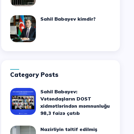
Sahil Babayev kimdir?
Category Posts
Sahil Babayev:
Vətəndaşların DOST
xidmətlərindən məmnunluğu
98,3 faizə çatıb
Nazirliyin təltif edilmiş