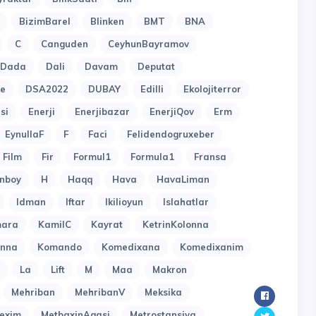
BizimBarel
Blinken
BMT
BNA
C
Canguden
CeyhunBayramov
Dada
Dali
Davam
Deputat
e
DSA2022
DUBAY
Edilli
Ekolojiterror
si
Enerji
Enerjibazar
EnerjiQov
Erm
EynullaF
F
Faci
Felidendogruxeber
Film
Fir
Formul1
Formula1
Fransa
nboy
H
Haqq
Hava
HavaLiman
Idman
Iftar
Ikilioyun
Islahatlar
ara
KamilC
Kayrat
KetrinKolonna
onna
Komando
Komedixana
Komedixanim
La
Lift
M
Maa
Makron
Mehriban
MehribanV
Meksika
exim
MetbaxinAgasi
Metrostansiya