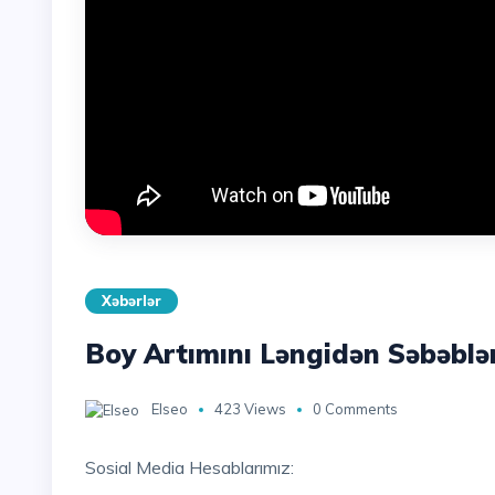
Xəbərlər
Boy Artımını Ləngidən Səbəblə
Elseo
423 Views
0 Comments
Sosial Media Hesablarımız: