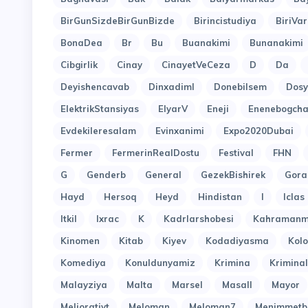
BirGunSizdeBirGunBizde
Birincistudiya
BiriVar
BonaDea
Br
Bu
Buanakimi
Bunanakimi
Cibgirlik
Cinay
CinayetVeCeza
D
Da
Deyishencavab
Dinxadiml
Donebilsem
Dosy
ElektrikStansiyas
ElyarV
Eneji
Enenebogcha
Evdekileresalam
Evinxanimi
Expo2020Dubai
Fermer
FermerinRealDostu
Festival
FHN
G
Genderb
General
GezekBishirek
Gora
Hayd
Hersoq
Heyd
Hindistan
I
Iclas
Itkil
Ixrac
K
Kadrlarshobesi
Kahramanm
Kinomen
Kitab
Kiyev
Kodadiyasma
Kol
Komediya
Konuldunyamiz
Krimina
Kriminal
Malayziya
Malta
Marsel
Masall
Mayor
Meliorativt
Meloman
Meloman7
Menimmetb