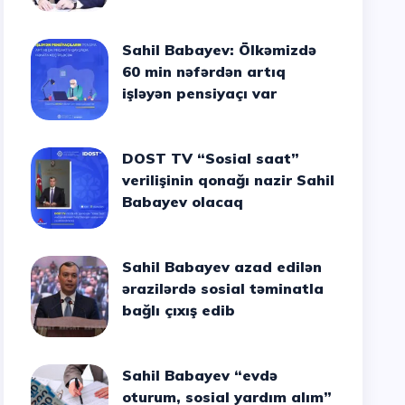
Sahil Babayev: Ölkəmizdə
60 min nəfərdən artıq
işləyən pensiyaçı var
DOST TV “Sosial saat”
verilişinin qonağı nazir Sahil
Babayev olacaq
Sahil Babayev azad edilən
ərazilərdə sosial təminatla
bağlı çıxış edib
Sahil Babayev “evdə
oturum, sosial yardım alım”