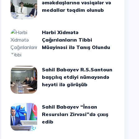
əməkdaşlarına vəsiqələr və
medallar təqdim olunub
Hərbi Xidmətə
Çağırılanların Tibbi
Müayinəsi ilə Tanış Olundu
Sahil Babayev R.S.Santoun
başçılıq etdiyi nümayəndə
heyəti ilə görüşüb
Sahil Babayev “İnsan
Resursları Zirvəsi”də çıxış
edib