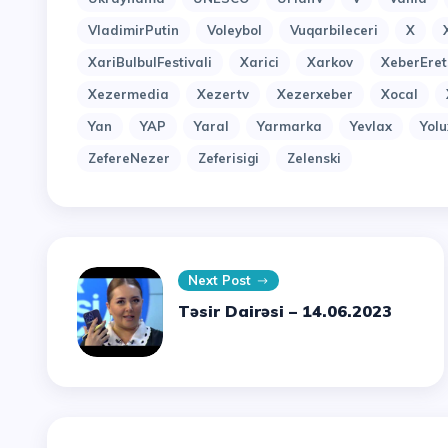
VladimirPutin
Voleybol
Vuqarbileceri
X
XariBulbulFestivali
Xarici
Xarkov
XeberEret
Xezermedia
Xezertv
Xezerxeber
Xocal
Yan
YAP
Yaral
Yarmarka
Yevlax
Yol
ZefereNezer
Zeferisigi
Zelenski
Next Post
Təsir Dairəsi – 14.06.2023