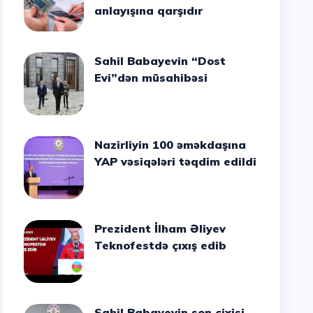
anlayışına qarşıdır
Sahil Babayevin “Dost
Evi”dən müsahibəsi
Nazirliyin 100 əməkdaşına
YAP vəsiqələri təqdim edildi
Prezident İlham Əliyev
Teknofestdə çıxış edib
Sahil Babayevin son cixisi