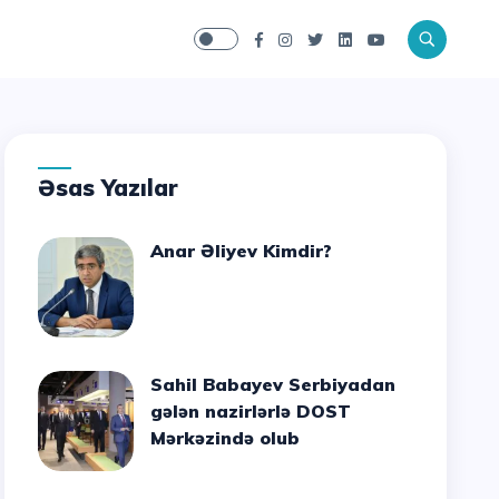
Əsas Yazılar
Anar Əliyev Kimdir?
Sahil Babayev Serbiyadan
gələn nazirlərlə DOST
Mərkəzində olub