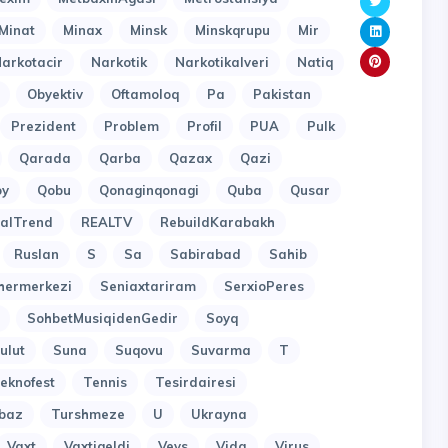
Minat
Minax
Minsk
Minskqrupu
Mir
arkotacir
Narkotik
Narkotikalveri
Natiq
Obyektiv
Oftamoloq
Pa
Pakistan
Prezident
Problem
Profil
PUA
Pulk
Qarada
Qarba
Qazax
Qazi
oy
Qobu
Qonaginqonagi
Quba
Qusar
alTrend
REALTV
RebuildKarabakh
Ruslan
S
Sa
Sabirabad
Sahib
hermerkezi
Seniaxtariram
SerxioPeres
SohbetMusiqidenGedir
Soyq
ulut
Suna
Suqovu
Suvarma
T
eknofest
Tennis
Tesirdairesi
baz
Turshmeze
U
Ukrayna
Vaxt
Vaxtigeldi
Veys
Vida
Virus