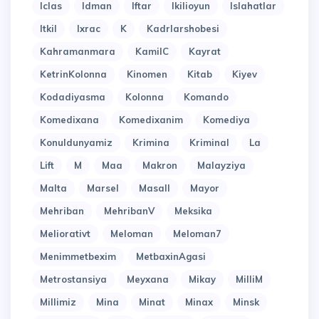
Iclas
Idman
Iftar
Ikilioyun
Islahatlar
Itkil
Ixrac
K
Kadrlarshobesi
Kahramanmara
KamilC
Kayrat
KetrinKolonna
Kinomen
Kitab
Kiyev
Kodadiyasma
Kolonna
Komando
Komedixana
Komedixanim
Komediya
Konuldunyamiz
Krimina
Kriminal
La
Lift
M
Maa
Makron
Malayziya
Malta
Marsel
Masall
Mayor
Mehriban
MehribanV
Meksika
Meliorativt
Meloman
Meloman7
Menimmetbexim
MetbaxinAgasi
Metrostansiya
Meyxana
Mikay
MilliM
Millimiz
Mina
Minat
Minax
Minsk