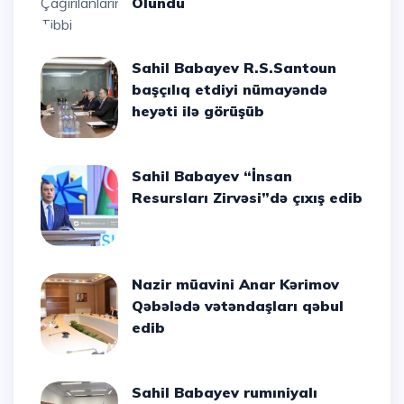
Olundu
Sahil Babayev R.S.Santoun
başçılıq etdiyi nümayəndə
heyəti ilə görüşüb
Sahil Babayev “İnsan
Resursları Zirvəsi”də çıxış edib
Nazir müavini Anar Kərimov
Qəbələdə vətəndaşları qəbul
edib
Sahil Babayev rumıniyalı