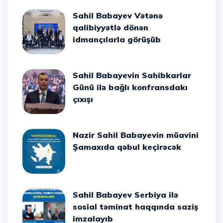
Sahil Babayev Vətənə
qalibiyyətlə dönən
idmançılarla görüşüb
Sahil Babayevin Sahibkarlar
Günü ilə bağlı konfransdakı
çıxışı
Nazir Sahil Babayevin müavini
Şamaxıda qəbul keçirəcək
Sahil Babayev Serbiya ilə
sosial təminat haqqında saziş
imzalayıb