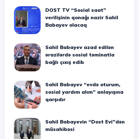
DOST TV “Sosial saat”
verilişinin qonağı nazir Sahil
Babayev olacaq
Sahil Babayev azad edilən
ərazilərdə sosial təminatla
bağlı çıxış edib
Sahil Babayev “evdə oturum,
sosial yardım alım” anlayışına
qarşıdır
Sahil Babayevin “Dost Evi”dən
müsahibəsi