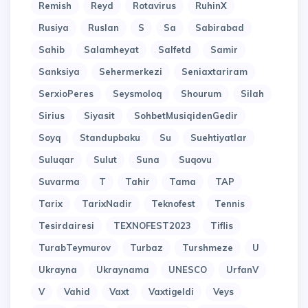
Remish
Reyd
Rotavirus
RuhinX
Rusiya
Ruslan
S
Sa
Sabirabad
Sahib
Salamheyat
Salfetd
Samir
Sanksiya
Sehermerkezi
Seniaxtariram
SerxioPeres
Seysmoloq
Shourum
Silah
Sirius
Siyasit
SohbetMusiqidenGedir
Soyq
Standupbaku
Su
Suehtiyatlar
Suluqar
Sulut
Suna
Suqovu
Suvarma
T
Tahir
Tama
TAP
Tarix
TarixNadir
Teknofest
Tennis
Tesirdairesi
TEXNOFEST2023
Tiflis
TurabTeymurov
Turbaz
Turshmeze
U
Ukrayna
Ukraynama
UNESCO
UrfanV
V
Vahid
Vaxt
Vaxtigeldi
Veys