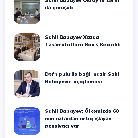
Sahil Babayev Ukrayna səfiri
ilə görüşüb
Sahil Babayev Xızıda
Təsərrüfatlara Baxış Keçirilib
Dəfn pulu ilə bağlı nazir Sahil
Babayevin açıqlaması
Sahil Babayev: Ölkəmizdə 60
min nəfərdən artıq işləyən
pensiyaçı var