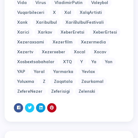
Vida
Virus
VladimirPutin
Voleybol
Vuqarbileceri
X
Xal
XalqArtisti
Xank
Xaribulbul
XariBulbulFestivali
Xarici
Xarkov
XeberEretsi
XeberErtesi
Xezeraxsami
Xezerfilm
Xezermedia
Xezertv
Xezerxeber
Xocal
Xocav
Xosbextsabahalar
XTQ
Y
Ya
Yan
YAP
Yaral
Yarmarka
Yevlax
Yoluxma
Z
Zaqatala
Zaurkamal
ZefereNezer
Zeferisigi
Zelenski