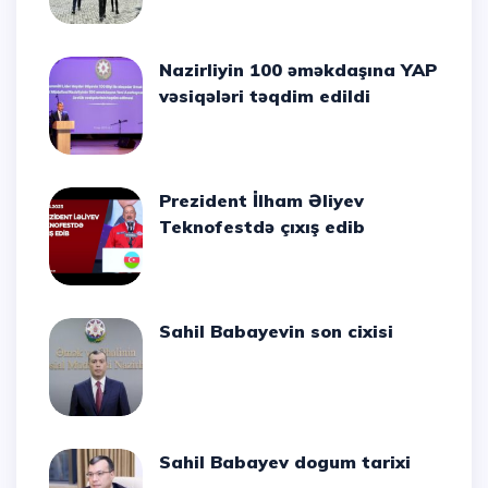
Nazirliyin 100 əməkdaşına YAP
vəsiqələri təqdim edildi
Prezident İlham Əliyev
Teknofestdə çıxış edib
Sahil Babayevin son cixisi
Sahil Babayev dogum tarixi