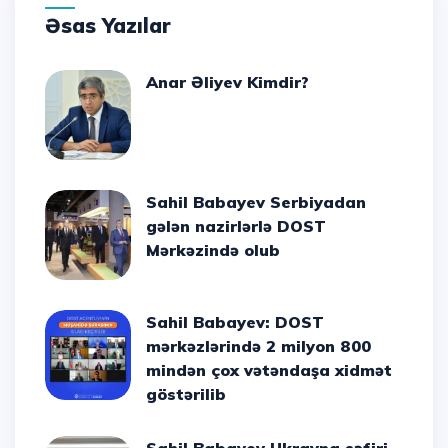
Əsas Yazılar
Anar Əliyev Kimdir?
Sahil Babayev Serbiyadan
gələn nazirlərlə DOST
Mərkəzində olub
Sahil Babayev: DOST
mərkəzlərində 2 milyon 800
mindən çox vətəndaşa xidmət
göstərilib