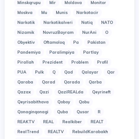
Minskqrupu
Mir
Moldova
Monitor
Moskva
Mu
Munis
Narkotacir
Narkotik
Narkotikalveri
Natiq
NATO
Nizamik
NovruzBayram
NurAni
O
Obyektiv
Oftamoloq
Pa
Pakistan
Pandemiya
Paralimpiya
Partlay
Pirallah
Prezident
Problem
Profil
PUA
Pulk
Q
Qad
Qalayar
Qar
Qaraba
Qarad
Qarada
Qarba
Qazax
Qazi
QaziREALda
Qeyrineft
Qeyrisabithava
Qoboy
Qobu
Qonaginqonagi
Quba
Qusar
R
REAKTV
REAL
Realkiber
REALT
RealTrend
REALTV
RebuildKarabakh