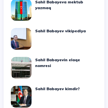
Sahil Babayeva mektub
yazmaq
Sahil Babayev vikipediya
Sahil Babayevin elaqe
nomresi
Sahil Babayev kimdir?