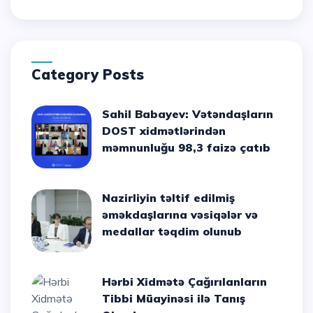
Category Posts
Sahil Babayev: Vətəndaşların
DOST xidmətlərindən
məmnunluğu 98,3 faizə çatıb
Nazirliyin təltif edilmiş
əməkdaşlarına vəsiqələr və
medallar təqdim olunub
Hərbi Xidmətə Çağırılanların
Tibbi Müayinəsi ilə Tanış