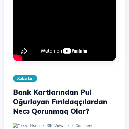
Xəbərlər
Bank Kartlarından Pul
Oğurlayan Fırıldaqçılardan
Necə Qorunmaq Olar?
Elseo
390 Views
0 Comments