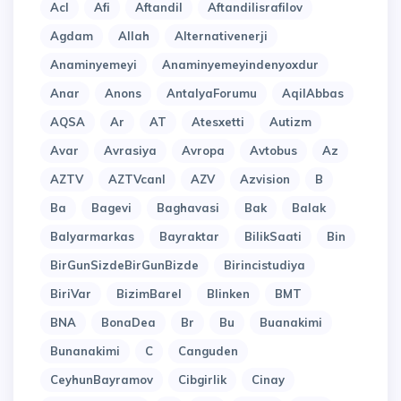
Acl
Afi
Aftandil
Aftandilisrafilov
Agdam
Allah
Alternativenerji
Anaminyemeyi
Anaminyemeyindenyoxdur
Anar
Anons
AntalyaForumu
AqilAbbas
AQSA
Ar
AT
Atesxetti
Autizm
Avar
Avrasiya
Avropa
Avtobus
Az
AZTV
AZTVcanl
AZV
Azvision
B
Ba
Bagevi
Baghavasi
Bak
Balak
Balyarmarkas
Bayraktar
BilikSaati
Bin
BirGunSizdeBirGunBizde
Birincistudiya
BiriVar
BizimBarel
Blinken
BMT
BNA
BonaDea
Br
Bu
Buanakimi
Bunanakimi
C
Canguden
CeyhunBayramov
Cibgirlik
Cinay