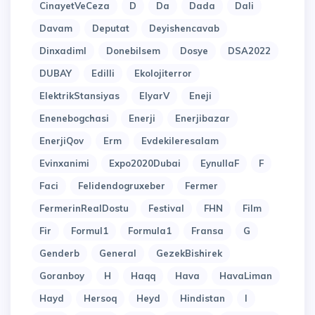
CinayetVeCeza
D
Da
Dada
Dali
Davam
Deputat
Deyishencavab
Dinxadiml
Donebilsem
Dosye
DSA2022
DUBAY
Edilli
Ekolojiterror
ElektrikStansiyas
ElyarV
Eneji
Enenebogchasi
Enerji
Enerjibazar
EnerjiQov
Erm
Evdekileresalam
Evinxanimi
Expo2020Dubai
EynullaF
F
Faci
Felidendogruxeber
Fermer
FermerinRealDostu
Festival
FHN
Film
Fir
Formul1
Formula1
Fransa
G
Genderb
General
GezekBishirek
Goranboy
H
Haqq
Hava
HavaLiman
Hayd
Hersoq
Heyd
Hindistan
I