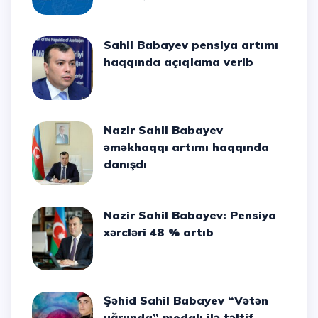
Sahil Babayev pensiya artımı
haqqında açıqlama verib
Nazir Sahil Babayev
əməkhaqqı artımı haqqında
danışdı
Nazir Sahil Babayev: Pensiya
xərcləri 48 % artıb
Şəhid Sahil Babayev “Vətən
uğrunda” medalı ilə təltif