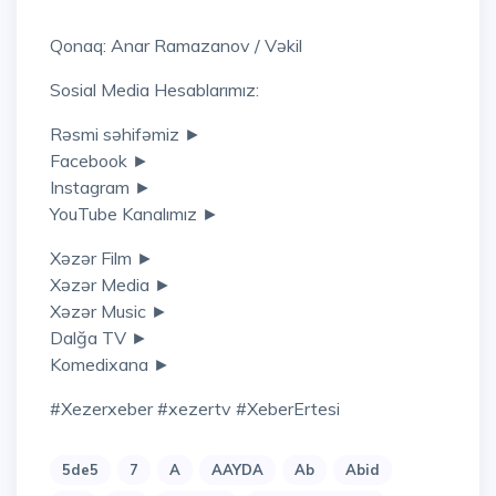
Qonaq: Anar Ramazanov / Vəkil
Sosial Media Hesablarımız:
Rəsmi səhifəmiz ►
Facebook ►
Instagram ►
YouTube Kanalımız ►
Xəzər Film ►
Xəzər Media ►
Xəzər Music ►
Dalğa TV ►
Komedixana ►
#xezerxeber #xezertv #XeberErtesi
5de5
7
A
AAYDA
Ab
Abid