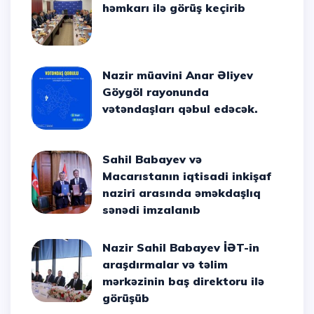
həmkarı ilə görüş keçirib
Nazir müavini Anar Əliyev
Göygöl rayonunda
vətəndaşları qəbul edəcək.
Sahil Babayev və
Macarıstanın iqtisadi inkişaf
naziri arasında əməkdaşlıq
sənədi imzalanıb
Nazir Sahil Babayev İƏT-in
araşdırmalar və təlim
mərkəzinin baş direktoru ilə
görüşüb