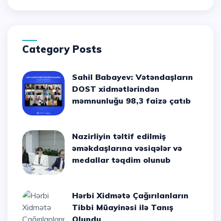
Category Posts
Sahil Babayev: Vətəndaşların
DOST xidmətlərindən
məmnunluğu 98,3 faizə çatıb
Nazirliyin təltif edilmiş
əməkdaşlarına vəsiqələr və
medallar təqdim olunub
Hərbi Xidmətə Çağırılanların
Tibbi Müayinəsi ilə Tanış
Olundu