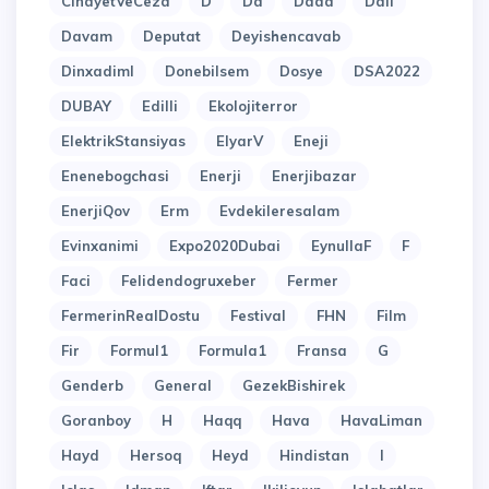
CinayetVeCeza
D
Da
Dada
Dali
Davam
Deputat
Deyishencavab
Dinxadiml
Donebilsem
Dosye
DSA2022
DUBAY
Edilli
Ekolojiterror
ElektrikStansiyas
ElyarV
Eneji
Enenebogchasi
Enerji
Enerjibazar
EnerjiQov
Erm
Evdekileresalam
Evinxanimi
Expo2020Dubai
EynullaF
F
Faci
Felidendogruxeber
Fermer
FermerinRealDostu
Festival
FHN
Film
Fir
Formul1
Formula1
Fransa
G
Genderb
General
GezekBishirek
Goranboy
H
Haqq
Hava
HavaLiman
Hayd
Hersoq
Heyd
Hindistan
I