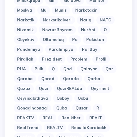
Minskqrupu
Mir
Moldova
Monitor
Moskva
Mu
Munis
Narkotacir
Narkotik
Narkotikalveri
Natiq
NATO
Nizamik
NovruzBayram
NurAni
O
Obyektiv
Oftamoloq
Pa
Pakistan
Pandemiya
Paralimpiya
Partlay
Pirallah
Prezident
Problem
Profil
PUA
Pulk
Q
Qad
Qalayar
Qar
Qaraba
Qarad
Qarada
Qarba
Qazax
Qazi
QaziREALda
Qeyrineft
Qeyrisabithava
Qoboy
Qobu
Qonaginqonagi
Quba
Qusar
R
REAKTV
REAL
Realkiber
REALT
RealTrend
REALTV
RebuildKarabakh