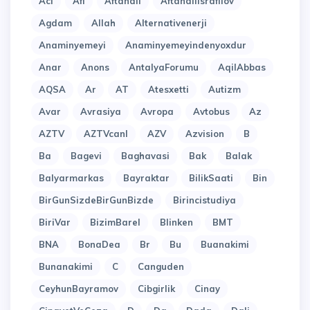
Acl
Afi
Aftandil
Aftandilisrafilov
Agdam
Allah
Alternativenerji
Anaminyemeyi
Anaminyemeyindenyoxdur
Anar
Anons
AntalyaForumu
AqilAbbas
AQSA
Ar
AT
Atesxetti
Autizm
Avar
Avrasiya
Avropa
Avtobus
Az
AZTV
AZTVcanl
AZV
Azvision
B
Ba
Bagevi
Baghavasi
Bak
Balak
Balyarmarkas
Bayraktar
BilikSaati
Bin
BirGunSizdeBirGunBizde
Birincistudiya
BiriVar
BizimBarel
Blinken
BMT
BNA
BonaDea
Br
Bu
Buanakimi
Bunanakimi
C
Canguden
CeyhunBayramov
Cibgirlik
Cinay