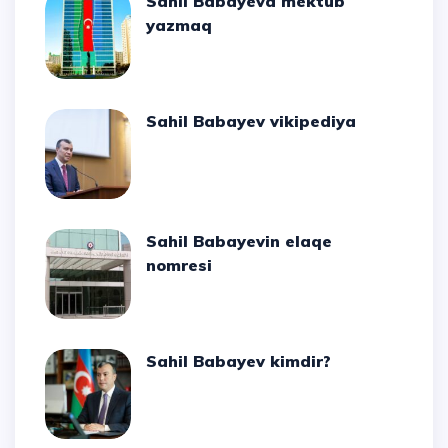
Sahil Babayeva mektub
yazmaq
Sahil Babayev vikipediya
Sahil Babayevin elaqe
nomresi
Sahil Babayev kimdir?