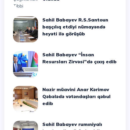
Sahil Babayev R.S.Santoun
başçılıq etdiyi nümayəndə
heyəti ilə görüşüb
Sahil Babayev “İnsan
Resursları Zirvəsi”də çıxış edib
Nazir müavini Anar Kərimov
Qəbələdə vətəndaşları qəbul
edib
Sahil Babayev rumıniyalı