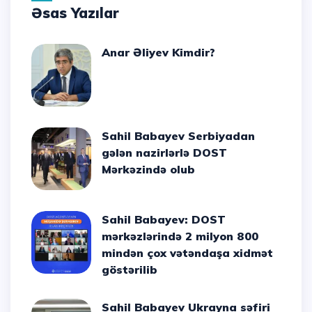
Əsas Yazılar
Anar Əliyev Kimdir?
Sahil Babayev Serbiyadan
gələn nazirlərlə DOST
Mərkəzində olub
Sahil Babayev: DOST
mərkəzlərində 2 milyon 800
mindən çox vətəndaşa xidmət
göstərilib
Sahil Babayev Ukrayna səfiri