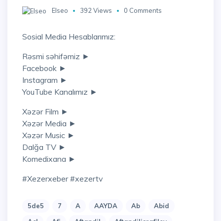
Elseo
392 Views
0 Comments
Sosial Media Hesablarımız:
Rəsmi səhifəmiz ►
Facebook ►
Instagram ►
YouTube Kanalımız ►
Xəzər Film ►
Xəzər Media ►
Xəzər Music ►
Dalğa TV ►
Komedixana ►
#xezerxeber #xezertv
5de5
7
A
AAYDA
Ab
Abid