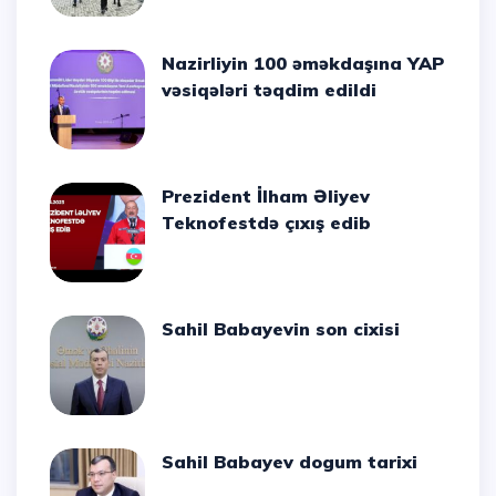
Nazirliyin 100 əməkdaşına YAP
vəsiqələri təqdim edildi
Prezident İlham Əliyev
Teknofestdə çıxış edib
Sahil Babayevin son cixisi
Sahil Babayev dogum tarixi