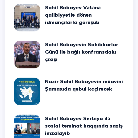
Sahil Babayev Vətənə
qalibiyyətlə dönən
idmançılarla görüşüb
Sahil Babayevin Sahibkarlar
Günü ilə bağlı konfransdakı
çıxışı
Nazir Sahil Babayevin müavini
Şamaxıda qəbul keçirəcək
Sahil Babayev Serbiya ilə
sosial təminat haqqında saziş
imzalayıb