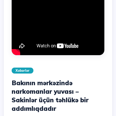
Xəbərlər
Bakının mərkəzində
narkomanlar yuvası –
Sakinlər üçün təhlükə bir
addımlıqdadır