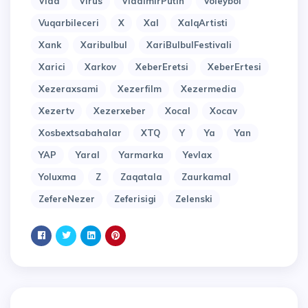
Vida
Virus
VladimirPutin
Voleybol
Vuqarbileceri
X
Xal
XalqArtisti
Xank
Xaribulbul
XariBulbulFestivali
Xarici
Xarkov
XeberEretsi
XeberErtesi
Xezeraxsami
Xezerfilm
Xezermedia
Xezertv
Xezerxeber
Xocal
Xocav
Xosbextsabahalar
XTQ
Y
Ya
Yan
YAP
Yaral
Yarmarka
Yevlax
Yoluxma
Z
Zaqatala
Zaurkamal
ZefereNezer
Zeferisigi
Zelenski