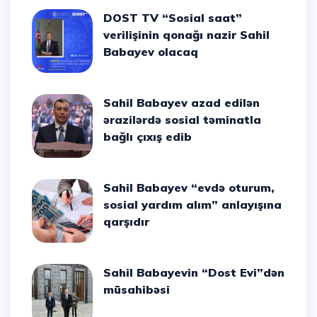
DOST TV “Sosial saat”
verilişinin qonağı nazir Sahil
Babayev olacaq
Sahil Babayev azad edilən
ərazilərdə sosial təminatla
bağlı çıxış edib
Sahil Babayev “evdə oturum,
sosial yardım alım” anlayışına
qarşıdır
Sahil Babayevin “Dost Evi”dən
müsahibəsi