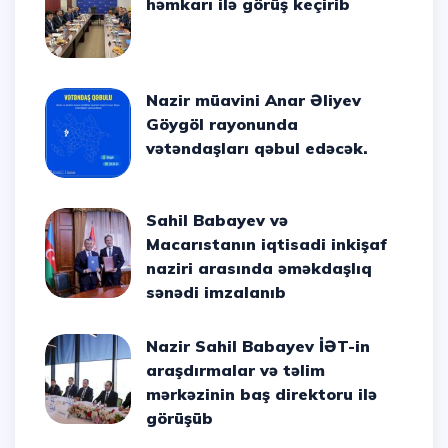
həmkarı ilə görüş keçirib
Nazir müavini Anar Əliyev
Göygöl rayonunda
vətəndaşları qəbul edəcək.
Sahil Babayev və
Macarıstanın iqtisadi inkişaf
naziri arasında əməkdaşlıq
sənədi imzalanıb
Nazir Sahil Babayev İƏT-in
araşdırmalar və təlim
mərkəzinin baş direktoru ilə
görüşüb