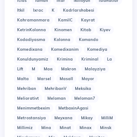
Iclas
Idman
Iftar
Ikilioyun
Islahatlar
Itkil
Ixrac
K
Kadrlarshobesi
Kahramanmara
KamilC
Kayrat
KetrinKolonna
Kinomen
Kitab
Kiyev
Kodadiyasma
Kolonna
Komando
Komedixana
Komedixanim
Komediya
Konuldunyamiz
Krimina
Kriminal
La
Lift
M
Maa
Makron
Malayziya
Malta
Marsel
Masall
Mayor
Mehriban
MehribanV
Meksika
Meliorativt
Meloman
Meloman7
Menimmetbexim
MetbaxinAgasi
Metrostansiya
Meyxana
Mikay
MilliM
Millimiz
Mina
Minat
Minax
Minsk