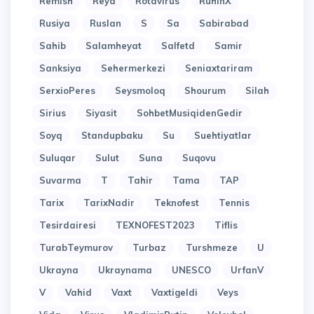
Remish
Reyd
Rotavirus
RuhinX
Rusiya
Ruslan
S
Sa
Sabirabad
Sahib
Salamheyat
Salfetd
Samir
Sanksiya
Sehermerkezi
Seniaxtariram
SerxioPeres
Seysmoloq
Shourum
Silah
Sirius
Siyasit
SohbetMusiqidenGedir
Soyq
Standupbaku
Su
Suehtiyatlar
Suluqar
Sulut
Suna
Suqovu
Suvarma
T
Tahir
Tama
TAP
Tarix
TarixNadir
Teknofest
Tennis
Tesirdairesi
TEXNOFEST2023
Tiflis
TurabTeymurov
Turbaz
Turshmeze
U
Ukrayna
Ukraynama
UNESCO
UrfanV
V
Vahid
Vaxt
Vaxtigeldi
Veys