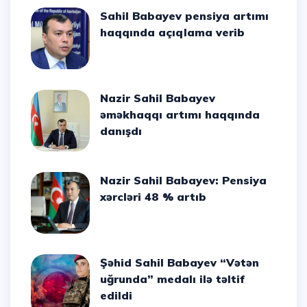
Sahil Babayev pensiya artımı
haqqında açıqlama verib
Nazir Sahil Babayev
əməkhaqqı artımı haqqında
danışdı
Nazir Sahil Babayev: Pensiya
xərcləri 48 % artıb
Şəhid Sahil Babayev “Vətən
uğrunda” medalı ilə təltif
edildi