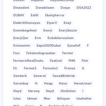
Davam
Deputat
Deyishencavab
Dinxadiml
Donebilsem
Dosye
DSA2022
DUBAY
Edilli
Ekolojiterror
ElektrikStansiyas
ElyarV
Eneji
Enenebogchasi
Enerji
Enerjibazar
EnerjiQov
Erm
Evdekileresalam
Evinxanimi
Expo2020Dubai
EynullaF
F
Faci
Felidendogruxeber
Fermer
FermerinRealDostu
Festival
FHN
Film
Fir
Formul1
Formula1
Fransa
G
Genderb
General
GezekBishirek
Goranboy
H
Haqq
Hava
HavaLiman
Hayd
Hersoq
Heyd
Hindistan
I
Iclas
Idman
Iftar
Ikilioyun
Islahatlar