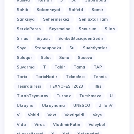
Rusiya
Ruslan
S
Sa
Sabirabad
Sahib
Salamheyat
Salfetd
Samir
Sanksiya
Sehermerkezi
Seniaxtariram
SerxioPeres
Seysmoloq
Shourum
Silah
Sirius
Siyasit
SohbetMusiqidenGedir
Soyq
Standupbaku
Su
Suehtiyatlar
Suluqar
Sulut
Suna
Suqovu
Suvarma
T
Tahir
Tama
TAP
Tarix
TarixNadir
Teknofest
Tennis
Tesirdairesi
TEXNOFEST2023
Tiflis
TurabTeymurov
Turbaz
Turshmeze
U
Ukrayna
Ukraynama
UNESCO
UrfanV
V
Vahid
Vaxt
Vaxtigeldi
Veys
Vida
Virus
VladimirPutin
Voleybol