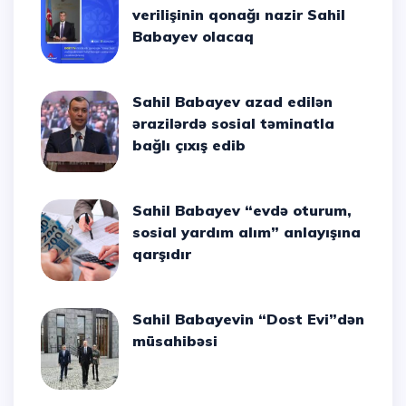
verilişinin qonağı nazir Sahil
Babayev olacaq
Sahil Babayev azad edilən
ərazilərdə sosial təminatla
bağlı çıxış edib
Sahil Babayev “evdə oturum,
sosial yardım alım” anlayışına
qarşıdır
Sahil Babayevin “Dost Evi”dən
müsahibəsi