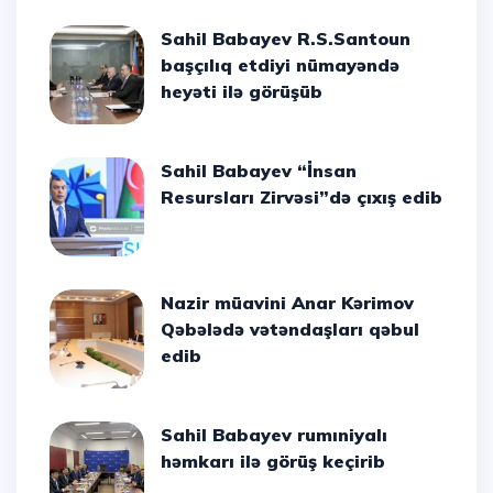
Sahil Babayev R.S.Santoun
başçılıq etdiyi nümayəndə
heyəti ilə görüşüb
Sahil Babayev “İnsan
Resursları Zirvəsi”də çıxış edib
Nazir müavini Anar Kərimov
Qəbələdə vətəndaşları qəbul
edib
Sahil Babayev rumıniyalı
həmkarı ilə görüş keçirib