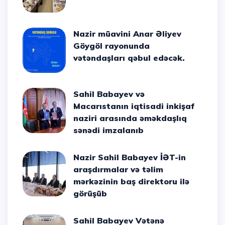
Nazir müavini Anar Əliyev
Göygöl rayonunda
vətəndaşları qəbul edəcək.
Sahil Babayev və
Macarıstanın iqtisadi inkişaf
naziri arasında əməkdaşlıq
sənədi imzalanıb
Nazir Sahil Babayev İƏT-in
araşdırmalar və təlim
mərkəzinin baş direktoru ilə
görüşüb
Sahil Babayev Vətənə