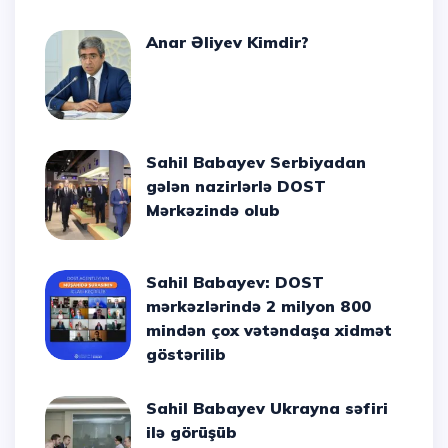
Anar Əliyev Kimdir?
Sahil Babayev Serbiyadan
gələn nazirlərlə DOST
Mərkəzində olub
Sahil Babayev: DOST
mərkəzlərində 2 milyon 800
mindən çox vətəndaşa xidmət
göstərilib
Sahil Babayev Ukrayna səfiri
ilə görüşüb