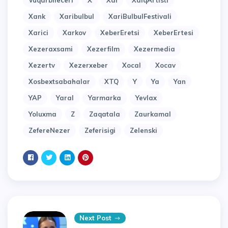
Vuqarbileceri
X
Xal
XalqArtisti
Xank
Xaribulbul
XariBulbulFestivali
Xarici
Xarkov
XeberEretsi
XeberErtesi
Xezeraxsami
Xezerfilm
Xezermedia
Xezertv
Xezerxeber
Xocal
Xocav
Xosbextsabahalar
XTQ
Y
Ya
Yan
YAP
Yaral
Yarmarka
Yevlax
Yoluxma
Z
Zaqatala
Zaurkamal
ZefereNezer
Zeferisigi
Zelenski
Next Post