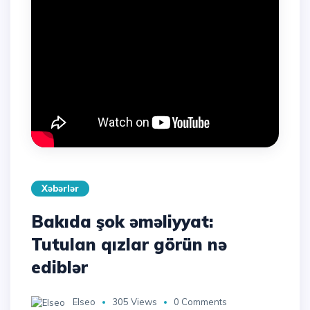
Xəbərlər
Bakıda şok əməliyyat:
Tutulan qızlar görün nə
ediblər
Elseo
305 Views
0 Comments