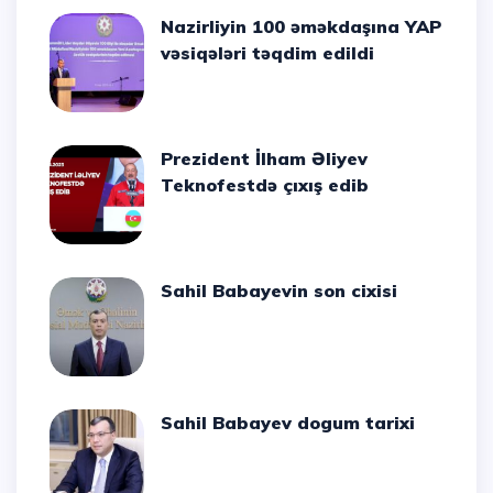
Nazirliyin 100 əməkdaşına YAP
vəsiqələri təqdim edildi
Prezident İlham Əliyev
Teknofestdə çıxış edib
Sahil Babayevin son cixisi
Sahil Babayev dogum tarixi