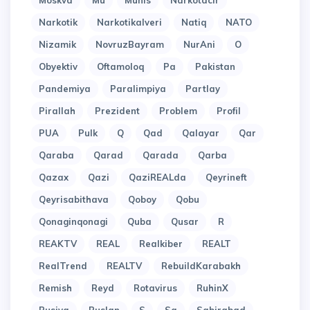
Moskva
Mu
Munis
Narkotacir
Narkotik
Narkotikalveri
Natiq
NATO
Nizamik
NovruzBayram
NurAni
O
Obyektiv
Oftamoloq
Pa
Pakistan
Pandemiya
Paralimpiya
Partlay
Pirallah
Prezident
Problem
Profil
PUA
Pulk
Q
Qad
Qalayar
Qar
Qaraba
Qarad
Qarada
Qarba
Qazax
Qazi
QaziREALda
Qeyrineft
Qeyrisabithava
Qoboy
Qobu
Qonaginqonagi
Quba
Qusar
R
REAKTV
REAL
Realkiber
REALT
RealTrend
REALTV
RebuildKarabakh
Remish
Reyd
Rotavirus
RuhinX