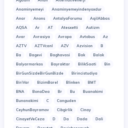
Agdam
Allah
Alternativenerji
Anaminyemeyi
Anaminyemeyindenyoxdur
Anar
Anons
AntalyaForumu
AqilAbbas
AQSA
Ar
AT
Atesxetti
Autizm
Avar
Avrasiya
Avropa
Avtobus
Az
AZTV
AZTVcanl
AZV
Azvision
B
Ba
Bagevi
Baghavasi
Bak
Balak
Balyarmarkas
Bayraktar
BilikSaati
Bin
BirGunSizdeBirGunBizde
Birincistudiya
BiriVar
BizimBarel
Blinken
BMT
BNA
BonaDea
Br
Bu
Buanakimi
Bunanakimi
C
Canguden
CeyhunBayramov
Cibgirlik
Cinay
CinayetVeCeza
D
Da
Dada
Dali