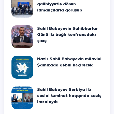
qalibiyyətlə dönən
idmançılarla görüşüb
Sahil Babayevin Sahibkarlar
Günü ilə bağlı konfransdakı
çıxışı
Nazir Sahil Babayevin müavini
Şamaxıda qəbul keçirəcək
Sahil Babayev Serbiya ilə
sosial təminat haqqında saziş
imzalayıb