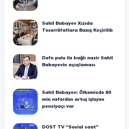
Sahil Babayev Xızıda
Təsərrüfatlara Baxış Keçirilib
Dəfn pulu ilə bağlı nazir Sahil
Babayevin açıqlaması
Sahil Babayev: Ölkəmizdə 60
min nəfərdən artıq işləyən
pensiyaçı var
DOST TV “Sosial saat”