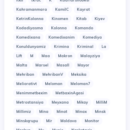
Itkil
Ixrac
K
Kadrlarshobesi
Kahramanmara
KamilC
Kayrat
KetrinKolonna
Kinomen
Kitab
Kiyev
Kodadiyasma
Kolonna
Komando
Komedixana
Komedixanim
Komediya
Konuldunyamiz
Krimina
Kriminal
La
Lift
M
Maa
Makron
Malayziya
Malta
Marsel
Masall
Mayor
Mehriban
MehribanV
Meksika
Meliorativt
Meloman
Meloman7
Menimmetbexim
MetbaxinAgasi
Metrostansiya
Meyxana
Mikay
MilliM
Millimiz
Mina
Minat
Minax
Minsk
Minskqrupu
Mir
Moldova
Monitor