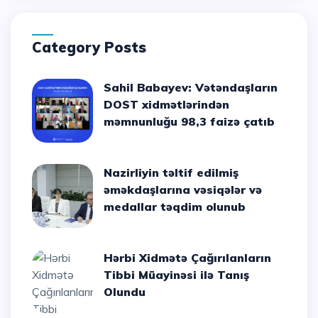
Category Posts
Sahil Babayev: Vətəndaşların
DOST xidmətlərindən
məmnunluğu 98,3 faizə çatıb
Nazirliyin təltif edilmiş
əməkdaşlarına vəsiqələr və
medallar təqdim olunub
Hərbi Xidmətə Çağırılanların
Tibbi Müayinəsi ilə Tanış
Olundu