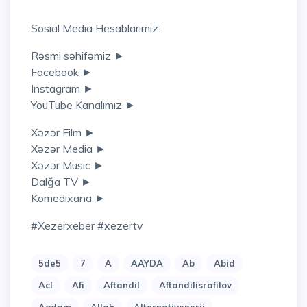
Sosial Media Hesablarımız:
Rəsmi səhifəmiz ►
Facebook ►
Instagram ►
YouTube Kanalımız ►
Xəzər Film ►
Xəzər Media ►
Xəzər Music ►
Dalğa TV ►
Komedixana ►
#xezerxeber #xezertv
5de5
7
A
AAYDA
Ab
Abid
Acl
Afi
Aftandil
Aftandilisrafilov