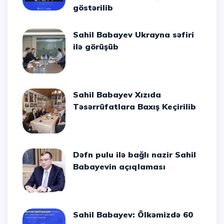
göstərilib
Sahil Babayev Ukrayna səfiri
ilə görüşüb
Sahil Babayev Xızıda
Təsərrüfatlara Baxış Keçirilib
Dəfn pulu ilə bağlı nazir Sahil
Babayevin açıqlaması
Sahil Babayev: Ölkəmizdə 60