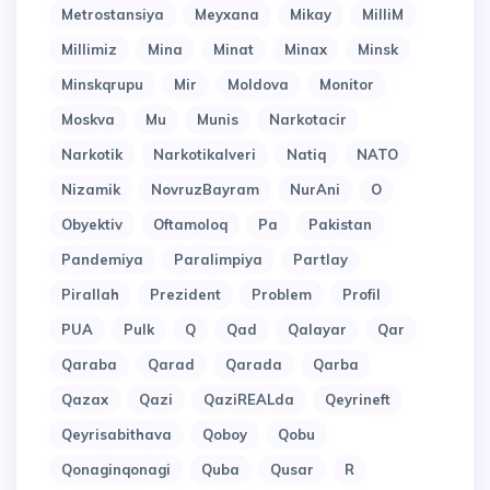
Metrostansiya
Meyxana
Mikay
MilliM
Millimiz
Mina
Minat
Minax
Minsk
Minskqrupu
Mir
Moldova
Monitor
Moskva
Mu
Munis
Narkotacir
Narkotik
Narkotikalveri
Natiq
NATO
Nizamik
NovruzBayram
NurAni
O
Obyektiv
Oftamoloq
Pa
Pakistan
Pandemiya
Paralimpiya
Partlay
Pirallah
Prezident
Problem
Profil
PUA
Pulk
Q
Qad
Qalayar
Qar
Qaraba
Qarad
Qarada
Qarba
Qazax
Qazi
QaziREALda
Qeyrineft
Qeyrisabithava
Qoboy
Qobu
Qonaginqonagi
Quba
Qusar
R