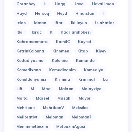
Goranboy
H
Haqq
Hava
HavaLiman
Hayd
Hersoq
Heyd
Hindistan
I
Iclas
Idman
Iftar
Ikilioyun
Islahatlar
Itkil
Ixrac
K
Kadrlarshobesi
Kahramanmara
KamilC
Kayrat
KetrinKolonna
Kinomen
Kitab
Kiyev
Kodadiyasma
Kolonna
Komando
Komedixana
Komedixanim
Komediya
Konuldunyamiz
Krimina
Kriminal
La
Lift
M
Maa
Makron
Malayziya
Malta
Marsel
Masall
Mayor
Mehriban
MehribanV
Meksika
Meliorativt
Meloman
Meloman7
Menimmetbexim
MetbaxinAgasi