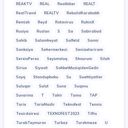
REAKTV
REAL
Realkiber
REALT
RealTrend
REALTV
RebuildKarabakh
Remish
Reyd
Rotavirus
RuhinX
Rusiya
Ruslan
S
Sa
Sabirabad
Sahib
Salamheyat
Salfetd
Samir
Sanksiya
Sehermerkezi
Seniaxtariram
SerxioPeres
Seysmoloq
Shourum
Silah
Sirius
Siyasit
SohbetMusiqidenGedir
Soyq
Standupbaku
Su
Suehtiyatlar
Suluqar
Sulut
Suna
Suqovu
Suvarma
T
Tahir
Tama
TAP
Tarix
TarixNadir
Teknofest
Tennis
Tesirdairesi
TEXNOFEST2023
Tiflis
TurabTeymurov
Turbaz
Turshmeze
U