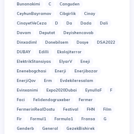
Bunanakimi
C
Canguden
CeyhunBayramov
Cibgirlik
Cinay
CinayetVeCeza
D
Da
Dada
Dali
Davam
Deputat
Deyishencavab
Dinxadiml
Donebilsem
Dosye
DSA2022
DUBAY
Edilli
Ekolojiterror
ElektrikStansiyas
ElyarV
Eneji
Enenebogchasi
Enerji
Enerjibazar
EnerjiQov
Erm
Evdekileresalam
Evinxanimi
Expo2020Dubai
EynullaF
F
Faci
Felidendogruxeber
Fermer
FermerinRealDostu
Festival
FHN
Film
Fir
Formul1
Formula1
Fransa
G
Genderb
General
GezekBishirek