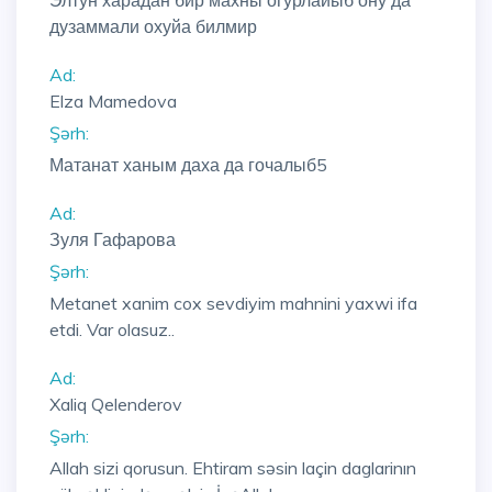
Элтун харадан бир махны огурлайыб ону да
дузаммали охуйа билмир
Ad:
Elza Mamedova
Şərh:
Матанат ханым даха да гочалыб5
Ad:
Зуля Гафарова
Şərh:
Metanet xanim cox sevdiyim mahnini yaxwi ifa
etdi. Var olasuz..
Ad:
Xaliq Qelenderov
Şərh:
Allah sizi qorusun. Ehtiram səsin laçin daglarinın