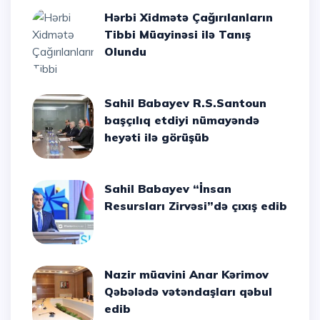
Hərbi Xidmətə Çağırılanların
Tibbi Müayinəsi ilə Tanış
Olundu
Sahil Babayev R.S.Santoun
başçılıq etdiyi nümayəndə
heyəti ilə görüşüb
Sahil Babayev “İnsan
Resursları Zirvəsi”də çıxış edib
Nazir müavini Anar Kərimov
Qəbələdə vətəndaşları qəbul
edib