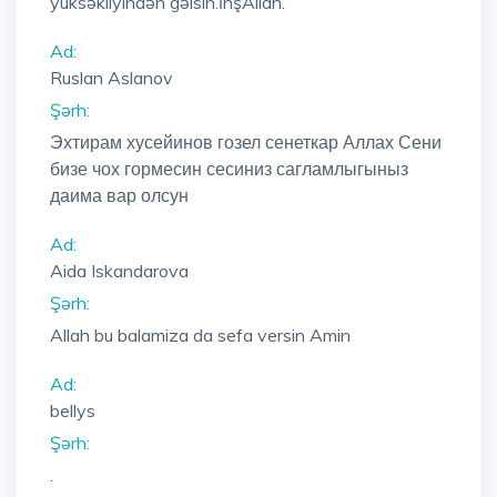
yüksəkliyindən gəlsin.İnşAllah.
Ad:
Ruslan Aslanov
Şərh:
Эхтирам хусейинов гозел сенеткар Аллах Сени
бизе чох гормесин сесиниз сагламлыгыныз
даима вар олсун
Ad:
Aida Iskandarova
Şərh:
Allah bu balamiza da sefa versin Amin
Ad:
bellys
Şərh:
.