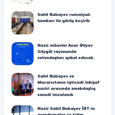
Sahil Babayev rumıniyalı
həmkarı ilə görüş keçirib
Nazir müavini Anar Əliyev
Göygöl rayonunda
vətəndaşları qəbul edəcək.
Sahil Babayev və
Macarıstanın iqtisadi inkişaf
naziri arasında əməkdaşlıq
sənədi imzalanıb
Nazir Sahil Babayev İƏT-in
araşdırmalar və təlim