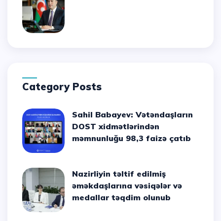
Category Posts
Sahil Babayev: Vətəndaşların
DOST xidmətlərindən
məmnunluğu 98,3 faizə çatıb
Nazirliyin təltif edilmiş
əməkdaşlarına vəsiqələr və
medallar təqdim olunub