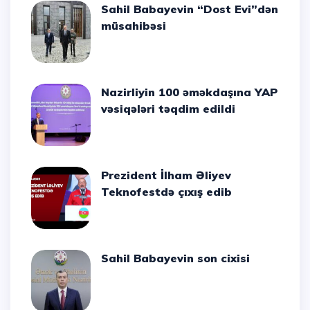
Sahil Babayevin “Dost Evi”dən
müsahibəsi
Nazirliyin 100 əməkdaşına YAP
vəsiqələri təqdim edildi
Prezident İlham Əliyev
Teknofestdə çıxış edib
Sahil Babayevin son cixisi