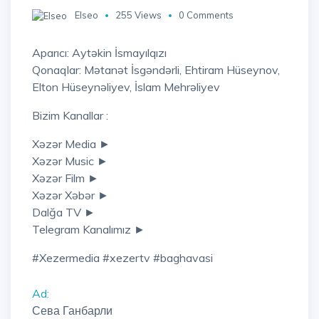
Elseo
255 Views
0 Comments
Aparıcı: Aytəkin İsmayılqızı
Qonaqlar: Mətanət İsgəndərli, Ehtiram Hüseynov,
Elton Hüseynəliyev, İslam Mehrəliyev
Bizim Kanallar :
Xəzər Media ►
Xəzər Music ►
Xəzər Film ►
Xəzər Xəbər ►
Dalğa TV ►
Telegram Kanalımız ►
#xezermedia #xezertv #baghavasi
Ad:
Сева Ганбарли