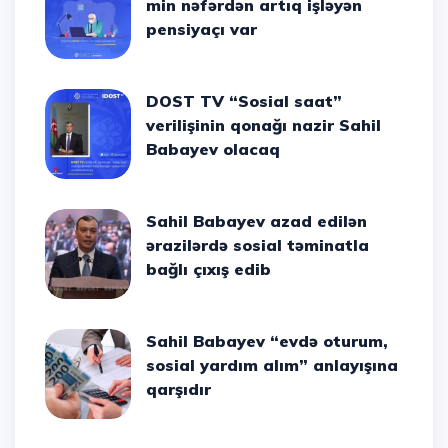
min nəfərdən artıq işləyən
pensiyaçı var
DOST TV “Sosial saat”
verilişinin qonağı nazir Sahil
Babayev olacaq
Sahil Babayev azad edilən
ərazilərdə sosial təminatla
bağlı çıxış edib
Sahil Babayev “evdə oturum,
sosial yardım alım” anlayışına
qarşıdır