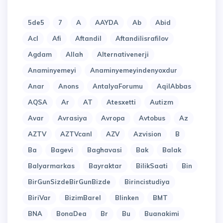
5de5
7
A
AAYDA
Ab
Abid
Acl
Afi
Aftandil
Aftandilisrafilov
Agdam
Allah
Alternativenerji
Anaminyemeyi
Anaminyemeyindenyoxdur
Anar
Anons
AntalyaForumu
AqilAbbas
AQSA
Ar
AT
Atesxetti
Autizm
Avar
Avrasiya
Avropa
Avtobus
Az
AZTV
AZTVcanl
AZV
Azvision
B
Ba
Bagevi
Baghavasi
Bak
Balak
Balyarmarkas
Bayraktar
BilikSaati
Bin
BirGunSizdeBirGunBizde
Birincistudiya
BiriVar
BizimBarel
Blinken
BMT
BNA
BonaDea
Br
Bu
Buanakimi