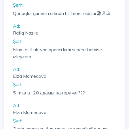
Şərh:
Qonaqlar gunesin altinda bir teher oldular🏖️🌞⛱️
Ad:
Rafiq Nazile
Şərh:
Islam eslll aktyor .aparici kimi superrr hemise
izleyirem
Ad:
Elza Mamedova
Şərh:
5 тика ат 20 адамы на горачаг???
Ad:
Elza Mamedova
Şərh: