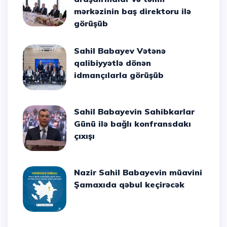
mərkəzinin baş direktoru ilə
görüşüb
Sahil Babayev Vətənə
qalibiyyətlə dönən
idmançılarla görüşüb
Sahil Babayevin Sahibkarlar
Günü ilə bağlı konfransdakı
çıxışı
Nazir Sahil Babayevin müavini
Şamaxıda qəbul keçirəcək