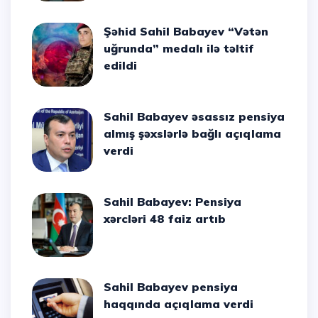
Şəhid Sahil Babayev “Vətən
uğrunda” medalı ilə təltif
edildi
Sahil Babayev əsassız pensiya
almış şəxslərlə bağlı açıqlama
verdi
Sahil Babayev: Pensiya
xərcləri 48 faiz artıb
Sahil Babayev pensiya
haqqında açıqlama verdi