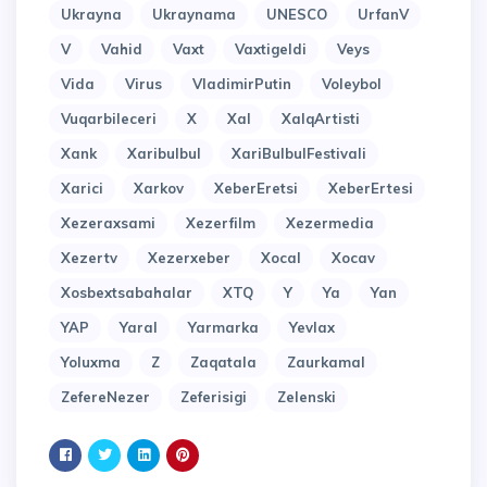
Ukrayna
Ukraynama
UNESCO
UrfanV
V
Vahid
Vaxt
Vaxtigeldi
Veys
Vida
Virus
VladimirPutin
Voleybol
Vuqarbileceri
X
Xal
XalqArtisti
Xank
Xaribulbul
XariBulbulFestivali
Xarici
Xarkov
XeberEretsi
XeberErtesi
Xezeraxsami
Xezerfilm
Xezermedia
Xezertv
Xezerxeber
Xocal
Xocav
Xosbextsabahalar
XTQ
Y
Ya
Yan
YAP
Yaral
Yarmarka
Yevlax
Yoluxma
Z
Zaqatala
Zaurkamal
ZefereNezer
Zeferisigi
Zelenski