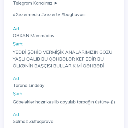
Telegram Kanalımız ►
#xezermedia #xezertv #baghavasi
Ad:
ORXAN Məmmədov
Şərh:
YEDDİ ŞƏHİD VERMİŞİK ANALARIMIZIN GÖZÜ
YAŞLI QALIB BU QƏHBƏLƏR KEF EDİR BU
ÖLKƏNİN BAŞÇISI BULLAR KİMİ QƏHBƏDİ
Ad:
Tarana Lindsay
Şərh:
Göbələklər hazır kəsilib qoyulub torpağın üstünə-)))
Ad:
Solmaz Zulfuqarova