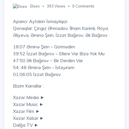
Elseo
393 Views
0 Comments
Aparıcı: Aytəkin İsmayılqızı
Qonaqlar: Çingiz Əhmədov, İlham Kərimli, Röya
Əliyeva, Əminə Şirin, İzzət Bağırov, Əli Bağırov
18:07 Əminə Şirin – Görmədim
39:52 İzzət Bağırov – Ellere Var Bizə Yok Mu
47:50 Əli Bağırov – Bir Derdim Var
54: 48 Əminə Şirin – İstəyirəm
01:06:05 İzzət Bağırov
Bizim Kanallar :
Xəzər Media ►
Xəzər Music ►
Xəzər Film ►
Xəzər Xəbər ►
Dalğa TV ►