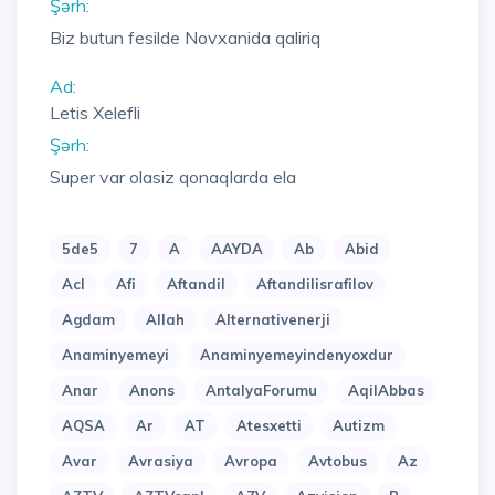
Şərh:
Biz butun fesilde Novxanida qaliriq
Ad:
Letis Xelefli
Şərh:
Super var olasiz qonaqlarda ela
5de5
7
A
AAYDA
Ab
Abid
Acl
Afi
Aftandil
Aftandilisrafilov
Agdam
Allah
Alternativenerji
Anaminyemeyi
Anaminyemeyindenyoxdur
Anar
Anons
AntalyaForumu
AqilAbbas
AQSA
Ar
AT
Atesxetti
Autizm
Avar
Avrasiya
Avropa
Avtobus
Az