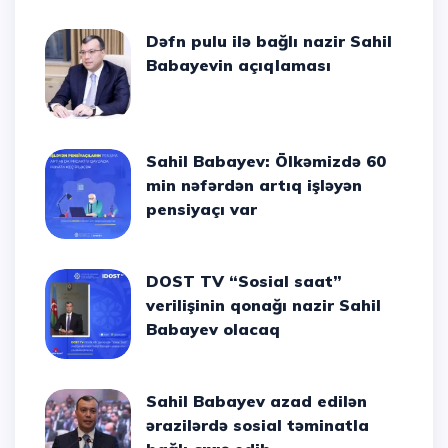
Dəfn pulu ilə bağlı nazir Sahil
Babayevin açıqlaması
Sahil Babayev: Ölkəmizdə 60
min nəfərdən artıq işləyən
pensiyaçı var
DOST TV “Sosial saat”
verilişinin qonağı nazir Sahil
Babayev olacaq
Sahil Babayev azad edilən
ərazilərdə sosial təminatla