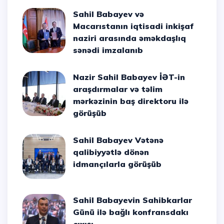
Sahil Babayev və
Macarıstanın iqtisadi inkişaf
naziri arasında əməkdaşlıq
sənədi imzalanıb
Nazir Sahil Babayev İƏT-in
araşdırmalar və təlim
mərkəzinin baş direktoru ilə
görüşüb
Sahil Babayev Vətənə
qalibiyyətlə dönən
idmançılarla görüşüb
Sahil Babayevin Sahibkarlar
Günü ilə bağlı konfransdakı