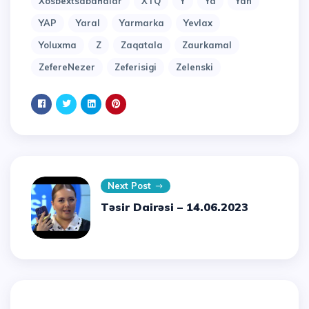
Xosbextsabahalar
XTQ
Y
Ya
Yan
YAP
Yaral
Yarmarka
Yevlax
Yoluxma
Z
Zaqatala
Zaurkamal
ZefereNezer
Zeferisigi
Zelenski
Next Post
Təsir Dairəsi – 14.06.2023