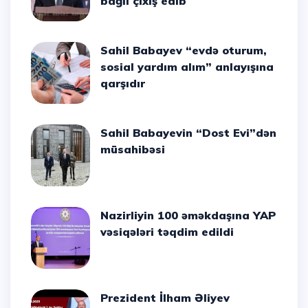
bağlı çıxış edib
Sahil Babayev “evdə oturum,
sosial yardım alım” anlayışına
qarşıdır
Sahil Babayevin “Dost Evi”dən
müsahibəsi
Nazirliyin 100 əməkdaşına YAP
vəsiqələri təqdim edildi
Prezident İlham Əliyev