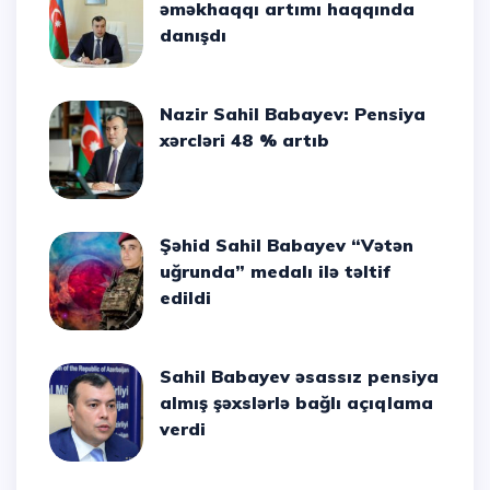
əməkhaqqı artımı haqqında
danışdı
Nazir Sahil Babayev: Pensiya
xərcləri 48 % artıb
Şəhid Sahil Babayev “Vətən
uğrunda” medalı ilə təltif
edildi
Sahil Babayev əsassız pensiya
almış şəxslərlə bağlı açıqlama
verdi