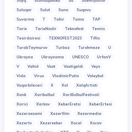
Soyq
Standupbaku
Su
Suehtiyatlar
Suluqar
Sulut
Suna
Suqovu
Suvarma
T
Tahir
Tama
TAP
Tarix
TarixNadir
Teknofest
Tennis
Tesirdairesi
TEXNOFEST2023
Tiflis
TurabTeymurov
Turbaz
Turshmeze
U
Ukrayna
Ukraynama
UNESCO
UrfanV
V
Vahid
Vaxt
Vaxtigeldi
Veys
Vida
Virus
VladimirPutin
Voleybol
Vuqarbileceri
X
Xal
XalqArtisti
Xank
Xaribulbul
XariBulbulFestivali
Xarici
Xarkov
XeberEretsi
XeberErtesi
Xezeraxsami
Xezerfilm
Xezermedia
Xezertv
Xezerxeber
Xocal
Xocav