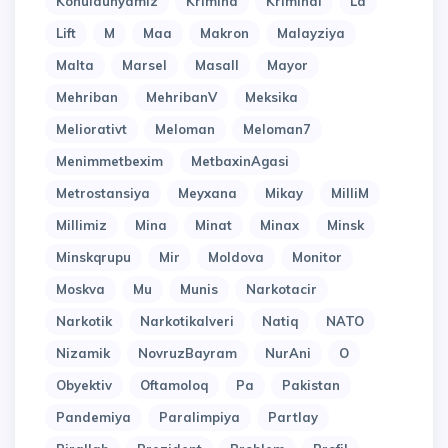
Konuldunyamiz
Krimina
Kriminal
La
Lift
M
Maa
Makron
Malayziya
Malta
Marsel
Masall
Mayor
Mehriban
MehribanV
Meksika
Meliorativt
Meloman
Meloman7
Menimmetbexim
MetbaxinAgasi
Metrostansiya
Meyxana
Mikay
MilliM
Millimiz
Mina
Minat
Minax
Minsk
Minskqrupu
Mir
Moldova
Monitor
Moskva
Mu
Munis
Narkotacir
Narkotik
Narkotikalveri
Natiq
NATO
Nizamik
NovruzBayram
NurAni
O
Obyektiv
Oftamoloq
Pa
Pakistan
Pandemiya
Paralimpiya
Partlay