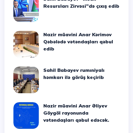
Resursları Zirvəsi”də çıxış edib
Nazir müavini Anar Kərimov
Qəbələdə vətəndaşları qəbul
edib
Sahil Babayev rumıniyalı
həmkarı ilə görüş keçirib
Nazir müavini Anar Əliyev
Göygöl rayonunda
vətəndaşları qəbul edəcək.