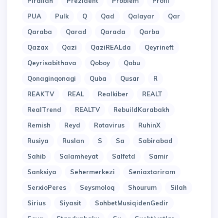
Pirallah
Prezident
Problem
Profil
PUA
Pulk
Q
Qad
Qalayar
Qar
Qaraba
Qarad
Qarada
Qarba
Qazax
Qazi
QaziREALda
Qeyrineft
Qeyrisabithava
Qoboy
Qobu
Qonaginqonagi
Quba
Qusar
R
REAKTV
REAL
Realkiber
REALT
RealTrend
REALTV
RebuildKarabakh
Remish
Reyd
Rotavirus
RuhinX
Rusiya
Ruslan
S
Sa
Sabirabad
Sahib
Salamheyat
Salfetd
Samir
Sanksiya
Sehermerkezi
Seniaxtariram
SerxioPeres
Seysmoloq
Shourum
Silah
Sirius
Siyasit
SohbetMusiqidenGedir