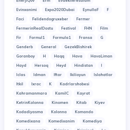
EnerjiQov
Erm
Evdekileresalam
Evinxanimi
Expo2020Dubai
EynullaF
F
Faci
Felidendogruxeber
Fermer
FermerinRealDostu
Festival
FHN
Film
Fir
Formul1
Formula1
Fransa
G
Genderb
General
GezekBishirek
Goranboy
H
Haqq
Hava
HavaLiman
Hayd
Hersoq
Heyd
Hindistan
I
Iclas
Idman
Iftar
Ikilioyun
Islahatlar
Itkil
Ixrac
K
Kadrlarshobesi
Kahramanmara
KamilC
Kayrat
KetrinKolonna
Kinomen
Kitab
Kiyev
Kodadiyasma
Kolonna
Komando
Komedixana
Komedixanim
Komediya