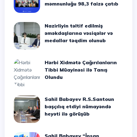
məmnunluğu 98,3 faizə çatıb
Nazirliyin təltif edilmiş
əməkdaşlarına vəsiqələr və
medallar təqdim olunub
Hərbi Xidmətə Çağırılanların
Tibbi Müayinəsi ilə Tanış
Olundu
Sahil Babayev R.S.Santoun
başçılıq etdiyi nümayəndə
heyəti ilə görüşüb
Sahil Babayev “İnsan