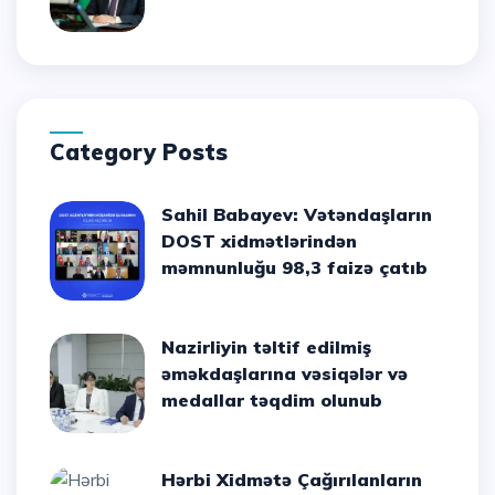
Category Posts
Sahil Babayev: Vətəndaşların
DOST xidmətlərindən
məmnunluğu 98,3 faizə çatıb
Nazirliyin təltif edilmiş
əməkdaşlarına vəsiqələr və
medallar təqdim olunub
Hərbi Xidmətə Çağırılanların