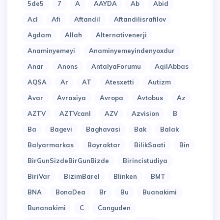
5de5
7
A
AAYDA
Ab
Abid
Acl
Afi
Aftandil
Aftandilisrafilov
Agdam
Allah
Alternativenerji
Anaminyemeyi
Anaminyemeyindenyoxdur
Anar
Anons
AntalyaForumu
AqilAbbas
AQSA
Ar
AT
Atesxetti
Autizm
Avar
Avrasiya
Avropa
Avtobus
Az
AZTV
AZTVcanl
AZV
Azvision
B
Ba
Bagevi
Baghavasi
Bak
Balak
Balyarmarkas
Bayraktar
BilikSaati
Bin
BirGunSizdeBirGunBizde
Birincistudiya
BiriVar
BizimBarel
Blinken
BMT
BNA
BonaDea
Br
Bu
Buanakimi
Bunanakimi
C
Canguden