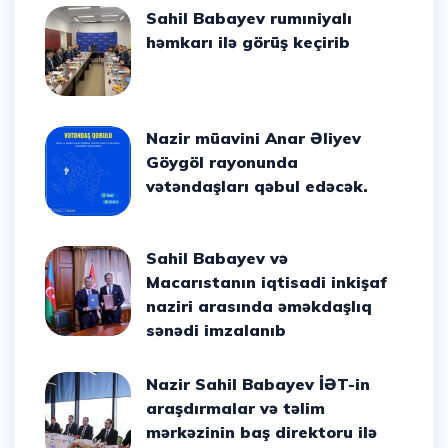
Sahil Babayev rumıniyalı
həmkarı ilə görüş keçirib
Nazir müavini Anar Əliyev
Göygöl rayonunda
vətəndaşları qəbul edəcək.
Sahil Babayev və
Macarıstanın iqtisadi inkişaf
naziri arasında əməkdaşlıq
sənədi imzalanıb
Nazir Sahil Babayev İƏT-in
araşdırmalar və təlim
mərkəzinin baş direktoru ilə