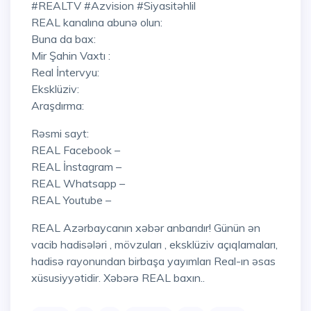
#REALTV #Azvision #Siyasitəhlil
REAL kanalına abunə olun:
Buna da bax:
Mir Şahin Vaxtı :
Real İntervyu:
Eksklüziv:
Araşdırma:
Rəsmi sayt:
REAL Facebook –
REAL İnstagram –
REAL Whatsapp –
REAL Youtube –
REAL Azərbaycanın xəbər anbarıdır! Günün ən
vacib hadisələri , mövzuları , eksklüziv açıqlamaları,
hadisə rayonundan birbaşa yayımları Real-ın əsas
xüsusiyyətidir. Xəbərə REAL baxın..