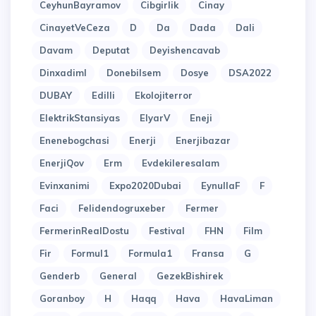
CeyhunBayramov
Cibgirlik
Cinay
CinayetVeCeza
D
Da
Dada
Dali
Davam
Deputat
Deyishencavab
Dinxadiml
Donebilsem
Dosye
DSA2022
DUBAY
Edilli
Ekolojiterror
ElektrikStansiyas
ElyarV
Eneji
Enenebogchasi
Enerji
Enerjibazar
EnerjiQov
Erm
Evdekileresalam
Evinxanimi
Expo2020Dubai
EynullaF
F
Faci
Felidendogruxeber
Fermer
FermerinRealDostu
Festival
FHN
Film
Fir
Formul1
Formula1
Fransa
G
Genderb
General
GezekBishirek
Goranboy
H
Haqq
Hava
HavaLiman