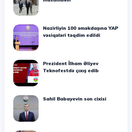
Nazirliyin 100 əməkdaşına YAP
vəsiqələri təqdim edildi
Prezident İlham Əliyev
Teknofestdə çıxış edib
Sahil Babayevin son cixisi