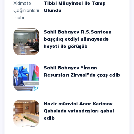
Tibbi Müayinəsi ilə Tanış
Olundu
Sahil Babayev R.S.Santoun
başçılıq etdiyi nümayəndə
heyəti ilə görüşüb
Sahil Babayev “İnsan
Resursları Zirvəsi”də çıxış edib
Nazir müavini Anar Kərimov
Qəbələdə vətəndaşları qəbul
edib