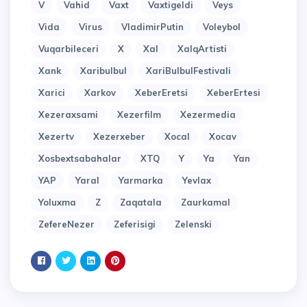
V
Vahid
Vaxt
Vaxtigeldi
Veys
Vida
Virus
VladimirPutin
Voleybol
Vuqarbileceri
X
Xal
XalqArtisti
Xank
Xaribulbul
XariBulbulFestivali
Xarici
Xarkov
XeberEretsi
XeberErtesi
Xezeraxsami
Xezerfilm
Xezermedia
Xezertv
Xezerxeber
Xocal
Xocav
Xosbextsabahalar
XTQ
Y
Ya
Yan
YAP
Yaral
Yarmarka
Yevlax
Yoluxma
Z
Zaqatala
Zaurkamal
ZefereNezer
Zeferisigi
Zelenski