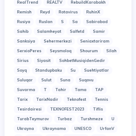
RealTrend
REALTV
RebuildKarabakh
Remish
Reyd
Rotavirus
RuhinX
Rusiya
Ruslan
S
Sa
Sabirabad
Sahib
Salamheyat
Salfetd
Samir
Sanksiya
Sehermerkezi
Seniaxtariram
SerxioPeres
Seysmoloq
Shourum
Silah
Sirius
Siyasit
SohbetMusiqidenGedir
Soyq
Standupbaku
Su
Suehtiyatlar
Suluqar
Sulut
Suna
Suqovu
Suvarma
T
Tahir
Tama
TAP
Tarix
TarixNadir
Teknofest
Tennis
Tesirdairesi
TEXNOFEST2023
Tiflis
TurabTeymurov
Turbaz
Turshmeze
U
Ukrayna
Ukraynama
UNESCO
UrfanV