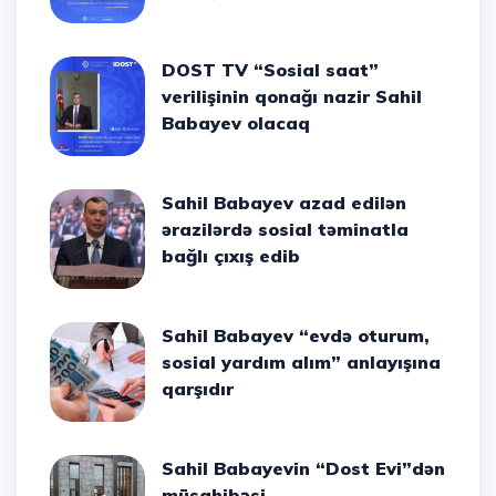
DOST TV “Sosial saat”
verilişinin qonağı nazir Sahil
Babayev olacaq
Sahil Babayev azad edilən
ərazilərdə sosial təminatla
bağlı çıxış edib
Sahil Babayev “evdə oturum,
sosial yardım alım” anlayışına
qarşıdır
Sahil Babayevin “Dost Evi”dən
müsahibəsi