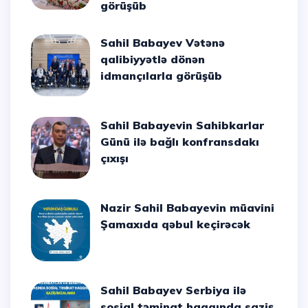
görüşüb
Sahil Babayev Vətənə
qalibiyyətlə dönən
idmançılarla görüşüb
Sahil Babayevin Sahibkarlar
Günü ilə bağlı konfransdakı
çıxışı
Nazir Sahil Babayevin müavini
Şamaxıda qəbul keçirəcək
Sahil Babayev Serbiya ilə
sosial təminat haqqında saziş