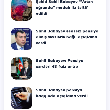
Şəhid Sahil Babayev “Vətən
uğrunda” medalı ilə təltif
edildi
Sahil Babayev əsassız pensiya
almış şəxslərlə bağlı açıqlama
verdi
Sahil Babayev: Pensiya
xərcləri 48 faiz artıb
Sahil Babayev pensiya
haqqında açıqlama verdi