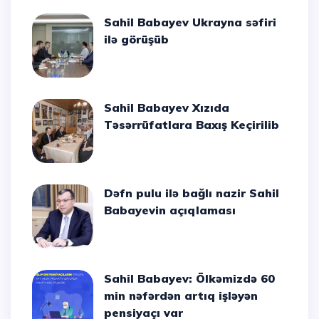
Sahil Babayev Ukrayna səfiri
ilə görüşüb
Sahil Babayev Xızıda
Təsərrüfatlara Baxış Keçirilib
Dəfn pulu ilə bağlı nazir Sahil
Babayevin açıqlaması
Sahil Babayev: Ölkəmizdə 60
min nəfərdən artıq işləyən
pensiyaçı var