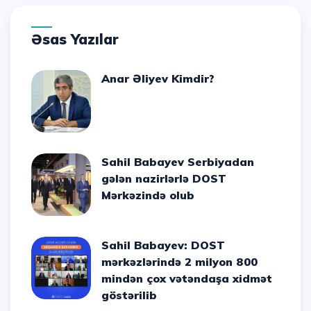
Əsas Yazılar
Anar Əliyev Kimdir?
Sahil Babayev Serbiyadan
gələn nazirlərlə DOST
Mərkəzində olub
Sahil Babayev: DOST
mərkəzlərində 2 milyon 800
mindən çox vətəndaşa xidmət
göstərilib