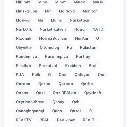
Millimiz
Mina
Minat
Minax
Minsk
Minskqrupu
Mir
Moldova
Monitor
Moskva
Mu
Munis
Narkotacir
Narkotik
Narkotikalveri
Natiq
NATO
Nizamik
NovruzBayram
NurAni
O
Obyektiv
Oftamoloq
Pa
Pakistan
Pandemiya
Paralimpiya
Partlay
Pirallah
Prezident
Problem
Profil
PUA
Pulk
Q
Qad
Qalayar
Qar
Qaraba
Qarad
Qarada
Qarba
Qazax
Qazi
QaziREALda
Qeyrineft
Qeyrisabithava
Qoboy
Qobu
Qonaginqonagi
Quba
Qusar
R
REAKTV
REAL
Realkiber
REALT