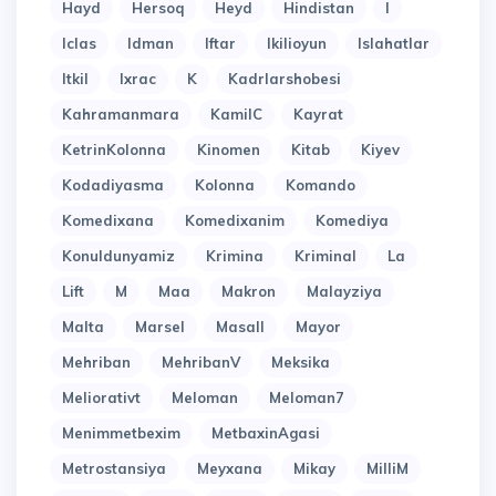
Hayd
Hersoq
Heyd
Hindistan
I
Iclas
Idman
Iftar
Ikilioyun
Islahatlar
Itkil
Ixrac
K
Kadrlarshobesi
Kahramanmara
KamilC
Kayrat
KetrinKolonna
Kinomen
Kitab
Kiyev
Kodadiyasma
Kolonna
Komando
Komedixana
Komedixanim
Komediya
Konuldunyamiz
Krimina
Kriminal
La
Lift
M
Maa
Makron
Malayziya
Malta
Marsel
Masall
Mayor
Mehriban
MehribanV
Meksika
Meliorativt
Meloman
Meloman7
Menimmetbexim
MetbaxinAgasi
Metrostansiya
Meyxana
Mikay
MilliM