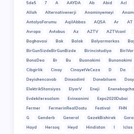
5de5
7
A
AAYDA
Ab
Abid
Acl
Allah
Alternativenerji
Anaminyemeyi
Anami
AntalyaForumu
AqilAbbas
AQSA
Ar
AT
Avropa
Avtobus
Az
AZTV
AZTVcanl
Baghavasi
Bak
Balak
Balyarmarkas
Ba
BirGunSizdeBirGunBizde
Birincistudiya
BiriVar
BonaDea
Br
Bu
Buanakimi
Bunanakimi
Cibgirlik
Cinay
CinayetVeCeza
D
Da
Deyishencavab
Dinxadiml
Donebilsem
Dosy
ElektrikStansiyas
ElyarV
Eneji
Enenebogcha
Evdekileresalam
Evinxanimi
Expo2020Dubai
Fermer
FermerinRealDostu
Festival
FHN
G
Genderb
General
GezekBishirek
Gora
Hayd
Hersoq
Heyd
Hindistan
I
Iclas