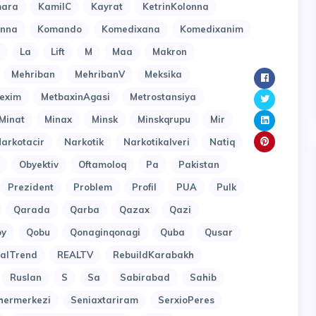
ara
KamilC
Kayrat
KetrinKolonna
onna
Komando
Komedixana
Komedixanim
La
Lift
M
Maa
Makron
Mehriban
MehribanV
Meksika
exim
MetbaxinAgasi
Metrostansiya
Minat
Minax
Minsk
Minskqrupu
Mir
arkotacir
Narkotik
Narkotikalveri
Natiq
Obyektiv
Oftamoloq
Pa
Pakistan
Prezident
Problem
Profil
PUA
Pulk
Qarada
Qarba
Qazax
Qazi
oy
Qobu
Qonaginqonagi
Quba
Qusar
alTrend
REALTV
RebuildKarabakh
Ruslan
S
Sa
Sabirabad
Sahib
hermerkezi
Seniaxtariram
SerxioPeres