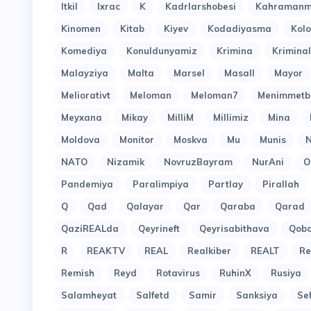
Itkil
Ixrac
K
Kadrlarshobesi
Kahramanm
Kinomen
Kitab
Kiyev
Kodadiyasma
Kol
Komediya
Konuldunyamiz
Krimina
Kriminal
Malayziya
Malta
Marsel
Masall
Mayor
Meliorativt
Meloman
Meloman7
Menimmetb
Meyxana
Mikay
MilliM
Millimiz
Mina
Moldova
Monitor
Moskva
Mu
Munis
N
NATO
Nizamik
NovruzBayram
NurAni
O
Pandemiya
Paralimpiya
Partlay
Pirallah
Q
Qad
Qalayar
Qar
Qaraba
Qarad
QaziREALda
Qeyrineft
Qeyrisabithava
Qob
R
REAKTV
REAL
Realkiber
REALT
Re
Remish
Reyd
Rotavirus
RuhinX
Rusiya
Salamheyat
Salfetd
Samir
Sanksiya
Se