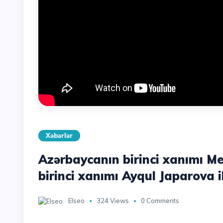
Xəbərlər
Azərbaycanın birinci xanımı Me
birinci xanımı Ayqul Japarova 
Elseo
324 Views
0 Comments