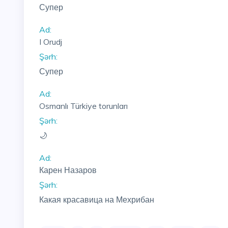
Супер
Ad:
I Orudj
Şərh:
Супер
Ad:
Osmanlı Türkiye torunları
Şərh:
🌙
Ad:
Карен Назаров
Şərh:
Какая красавица на Мехрибан