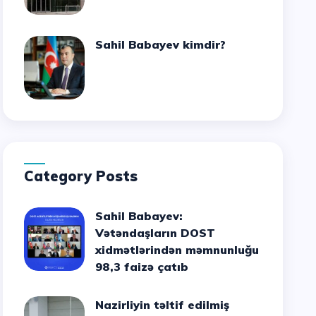
Sahil Babayev kimdir?
Category Posts
Sahil Babayev:
Vətəndaşların DOST
xidmətlərindən məmnunluğu
98,3 faizə çatıb
Nazirliyin təltif edilmiş