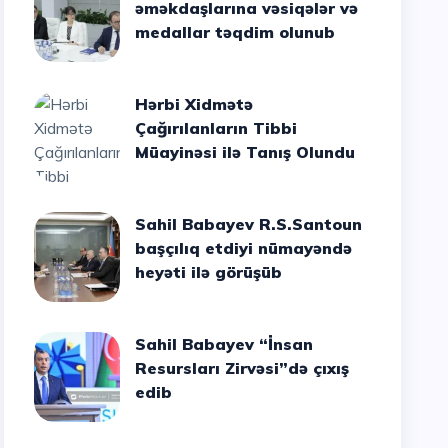
əməkdaşlarına vəsiqələr və
medallar təqdim olunub
Hərbi Xidmətə
Çağırılanların Tibbi
Müayinəsi ilə Tanış Olundu
Sahil Babayev R.S.Santoun
başçılıq etdiyi nümayəndə
heyəti ilə görüşüb
Sahil Babayev “İnsan
Resursları Zirvəsi”də çıxış
edib