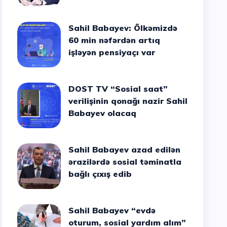
Sahil Babayev: Ölkəmizdə
60 min nəfərdən artıq
işləyən pensiyaçı var
DOST TV “Sosial saat”
verilişinin qonağı nazir Sahil
Babayev olacaq
Sahil Babayev azad edilən
ərazilərdə sosial təminatla
bağlı çıxış edib
Sahil Babayev “evdə
oturum, sosial yardım alım”