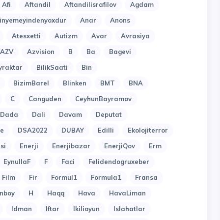
Afi
Aftandil
Aftandilisrafilov
Agdam
nyemeyindenyoxdur
Anar
Anons
Atesxetti
Autizm
Avar
Avrasiya
AZV
Azvision
B
Ba
Bagevi
yraktar
BilikSaati
Bin
BizimBarel
Blinken
BMT
BNA
C
Canguden
CeyhunBayramov
Dada
Dali
Davam
Deputat
e
DSA2022
DUBAY
Edilli
Ekolojiterror
si
Enerji
Enerjibazar
EnerjiQov
Erm
EynullaF
F
Faci
Felidendogruxeber
Film
Fir
Formul1
Formula1
Fransa
nboy
H
Haqq
Hava
HavaLiman
Idman
Iftar
Ikilioyun
Islahatlar