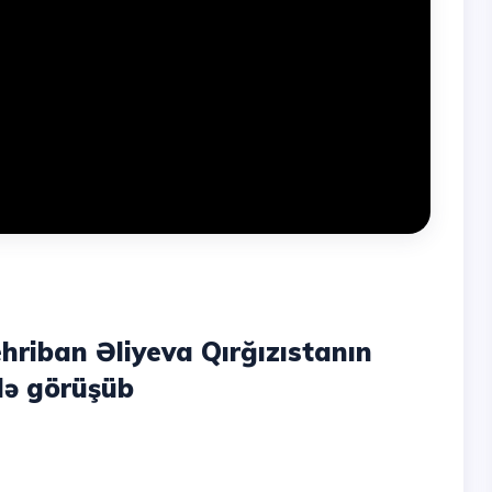
hriban Əliyeva Qırğızıstanın
ilə görüşüb