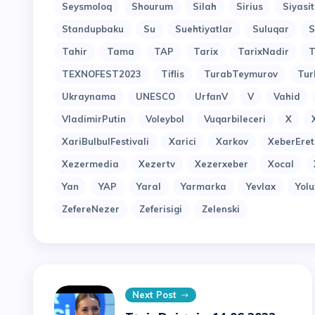
Seysmoloq
Shourum
Silah
Sirius
Siyasit
Standupbaku
Su
Suehtiyatlar
Suluqar
S
Tahir
Tama
TAP
Tarix
TarixNadir
T
TEXNOFEST2023
Tiflis
TurabTeymurov
Tur
Ukraynama
UNESCO
UrfanV
V
Vahid
VladimirPutin
Voleybol
Vuqarbileceri
X
XariBulbulFestivali
Xarici
Xarkov
XeberEret
Xezermedia
Xezertv
Xezerxeber
Xocal
Yan
YAP
Yaral
Yarmarka
Yevlax
Yol
ZefereNezer
Zeferisigi
Zelenski
Next Post