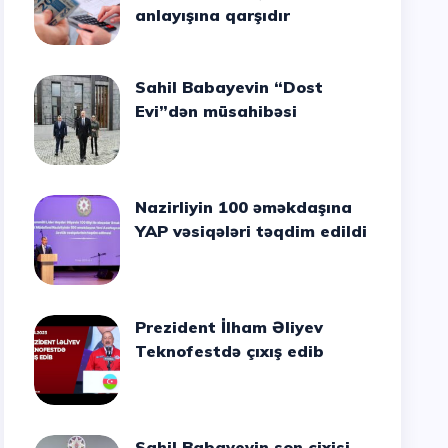
anlayışına qarşıdır
Sahil Babayevin “Dost
Evi”dən müsahibəsi
Nazirliyin 100 əməkdaşına
YAP vəsiqələri təqdim edildi
Prezident İlham Əliyev
Teknofestdə çıxış edib
Sahil Babayevin son cixisi