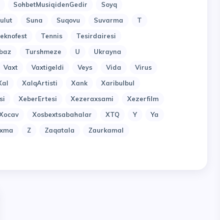
SohbetMusiqidenGedir
Soyq
ulut
Suna
Suqovu
Suvarma
T
eknofest
Tennis
Tesirdairesi
baz
Turshmeze
U
Ukrayna
Vaxt
Vaxtigeldi
Veys
Vida
Virus
Xal
XalqArtisti
Xank
Xaribulbul
si
XeberErtesi
Xezeraxsami
Xezerfilm
Xocav
Xosbextsabahalar
XTQ
Y
Ya
uxma
Z
Zaqatala
Zaurkamal