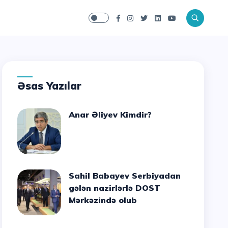
Əsas Yazılar
Anar Əliyev Kimdir?
Sahil Babayev Serbiyadan
gələn nazirlərlə DOST
Mərkəzində olub