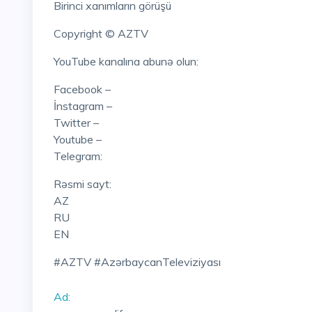
Birinci xanımların görüşü
Copyright © AZTV
YouTube kanalına abunə olun:
Facebook –
İnstagram –
Twitter –
Youtube –
Telegram:
Rəsmi sayt:
AZ
RU
EN
#AZTV #AzərbaycanTeleviziyası
Ad: