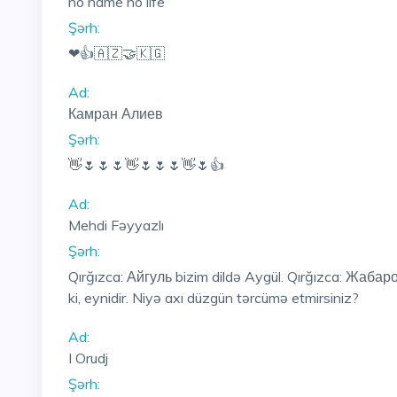
no name no life
Şərh:
❤👍🇦🇿🤝🇰🇬
Ad:
Камран Алиев
Şərh:
👋🌷🌷🌷👋🌷🌷🌷👋🌷👍
Ad:
Mehdi Fəyyazlı
Şərh:
Qırğızca: Айгуль bizim dildə Aygül. Qırğızca: Жабаро
ki, eynidir. Niyə axı düzgün tərcümə etmirsiniz?
Ad:
I Orudj
Şərh: