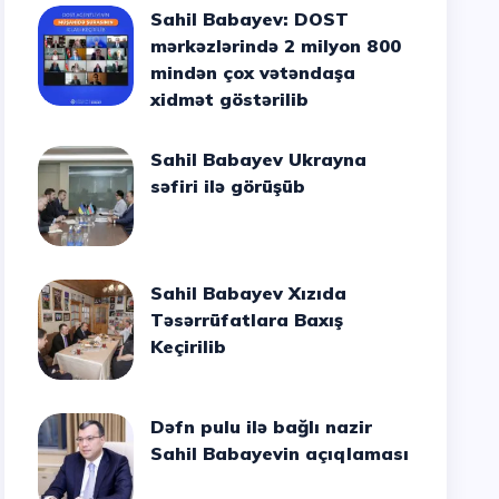
Sahil Babayev: DOST
mərkəzlərində 2 milyon 800
mindən çox vətəndaşa
xidmət göstərilib
Sahil Babayev Ukrayna
səfiri ilə görüşüb
Sahil Babayev Xızıda
Təsərrüfatlara Baxış
Keçirilib
Dəfn pulu ilə bağlı nazir
Sahil Babayevin açıqlaması