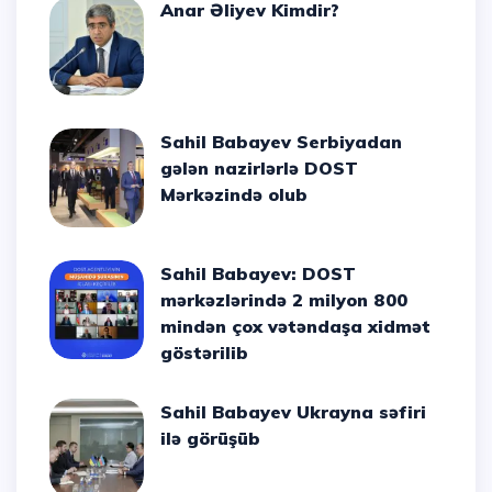
Anar Əliyev Kimdir?
Sahil Babayev Serbiyadan
gələn nazirlərlə DOST
Mərkəzində olub
Sahil Babayev: DOST
mərkəzlərində 2 milyon 800
mindən çox vətəndaşa xidmət
göstərilib
Sahil Babayev Ukrayna səfiri
ilə görüşüb