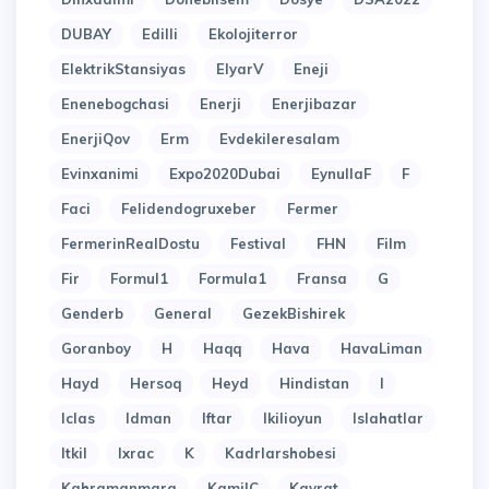
DUBAY
Edilli
Ekolojiterror
ElektrikStansiyas
ElyarV
Eneji
Enenebogchasi
Enerji
Enerjibazar
EnerjiQov
Erm
Evdekileresalam
Evinxanimi
Expo2020Dubai
EynullaF
F
Faci
Felidendogruxeber
Fermer
FermerinRealDostu
Festival
FHN
Film
Fir
Formul1
Formula1
Fransa
G
Genderb
General
GezekBishirek
Goranboy
H
Haqq
Hava
HavaLiman
Hayd
Hersoq
Heyd
Hindistan
I
Iclas
Idman
Iftar
Ikilioyun
Islahatlar
Itkil
Ixrac
K
Kadrlarshobesi
Kahramanmara
KamilC
Kayrat