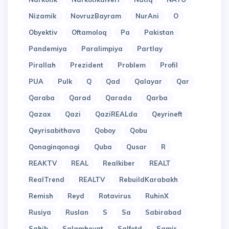
Nizamik
NovruzBayram
NurAni
O
Obyektiv
Oftamoloq
Pa
Pakistan
Pandemiya
Paralimpiya
Partlay
Pirallah
Prezident
Problem
Profil
PUA
Pulk
Q
Qad
Qalayar
Qar
Qaraba
Qarad
Qarada
Qarba
Qazax
Qazi
QaziREALda
Qeyrineft
Qeyrisabithava
Qoboy
Qobu
Qonaginqonagi
Quba
Qusar
R
REAKTV
REAL
Realkiber
REALT
RealTrend
REALTV
RebuildKarabakh
Remish
Reyd
Rotavirus
RuhinX
Rusiya
Ruslan
S
Sa
Sabirabad
Sahib
Salamheyat
Salfetd
Samir