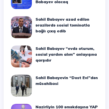
Babayev olacaq
Sahil Babayev azad edilən
ərazilərdə sosial təminatla
bağlı çıxış edib
Sahil Babayev “evdə oturum,
sosial yardım alım” anlayışına
qarşıdır
Sahil Babayevin “Dost Evi”dən
müsahibəsi
Nazirliyin 100 əməkdaşına YAP