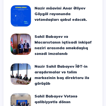
Nazir müavini Anar Əliyev
Göygöl rayonunda
vətəndaşları qəbul edəcək.
Sahil Babayev və
Macarıstanın iqtisadi inkişaf
naziri arasında əməkdaşlıq
sənədi imzalanıb
Nazir Sahil Babayev İƏT-in
araşdırmalar və təlim
mərkəzinin baş direktoru ilə
görüşüb
Sahil Babayev Vətənə
qalibiyyətlə dönən