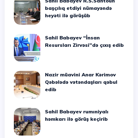
Sahil Babayev R.S.Santoun
başçılıq etdiyi nümayəndə
heyəti ilə görüşüb
Sahil Babayev “İnsan
Resursları Zirvəsi”də çıxış edib
Nazir müavini Anar Kərimov
Qəbələdə vətəndaşları qəbul
edib
Sahil Babayev rumıniyalı
həmkarı ilə görüş keçirib