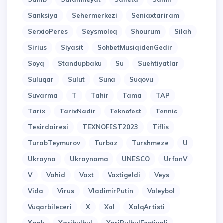
Sanksiya
Sehermerkezi
Seniaxtariram
SerxioPeres
Seysmoloq
Shourum
Silah
Sirius
Siyasit
SohbetMusiqidenGedir
Soyq
Standupbaku
Su
Suehtiyatlar
Suluqar
Sulut
Suna
Suqovu
Suvarma
T
Tahir
Tama
TAP
Tarix
TarixNadir
Teknofest
Tennis
Tesirdairesi
TEXNOFEST2023
Tiflis
TurabTeymurov
Turbaz
Turshmeze
U
Ukrayna
Ukraynama
UNESCO
UrfanV
V
Vahid
Vaxt
Vaxtigeldi
Veys
Vida
Virus
VladimirPutin
Voleybol
Vuqarbileceri
X
Xal
XalqArtisti
Xank
Xaribulbul
XariBulbulFestivali