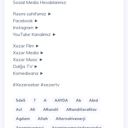
Sosial Media Hesablarımız:
Rəsmi səhifəmiz ►
Facebook ►
Instagram ►
YouTube Kanalımız ►
Xəzər Film ►
Xəzər Media ►
Xəzər Music ►
Dalğa TV ►
Komedixana ►
#xezerxeber #xezertv
5de5
7
A
AAYDA
Ab
Abid
Acl
Afi
Aftandil
Aftandilisrafilov
Agdam
Allah
Alternativenerji
Anaminyemeyi
Anaminyemeyindenyoxdur