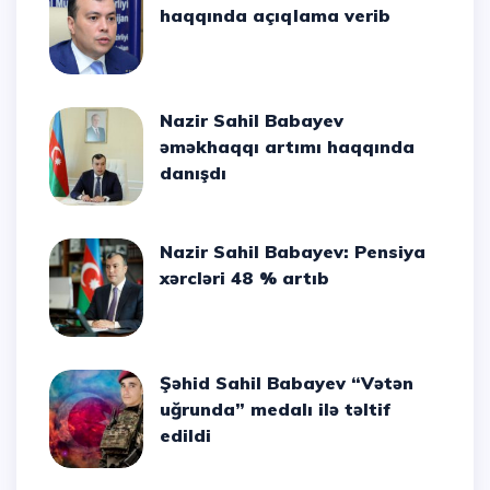
haqqında açıqlama verib
Nazir Sahil Babayev
əməkhaqqı artımı haqqında
danışdı
Nazir Sahil Babayev: Pensiya
xərcləri 48 % artıb
Şəhid Sahil Babayev “Vətən
uğrunda” medalı ilə təltif
edildi