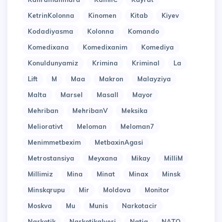
KetrinKolonna
Kinomen
Kitab
Kiyev
Kodadiyasma
Kolonna
Komando
Komedixana
Komedixanim
Komediya
Konuldunyamiz
Krimina
Kriminal
La
Lift
M
Maa
Makron
Malayziya
Malta
Marsel
Masall
Mayor
Mehriban
MehribanV
Meksika
Meliorativt
Meloman
Meloman7
Menimmetbexim
MetbaxinAgasi
Metrostansiya
Meyxana
Mikay
MilliM
Millimiz
Mina
Minat
Minax
Minsk
Minskqrupu
Mir
Moldova
Monitor
Moskva
Mu
Munis
Narkotacir
Narkotik
Narkotikalveri
Natiq
NATO