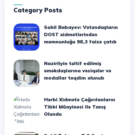
Category Posts
Sahil Babayev: Vətəndaşların
DOST xidmətlərindən
məmnunluğu 98,3 faizə çatıb
Nazirliyin təltif edilmiş
əməkdaşlarına vəsiqələr və
medallar təqdim olunub
Hərbi Xidmətə Çağırılanların
Tibbi Müayinəsi ilə Tanış
Olundu