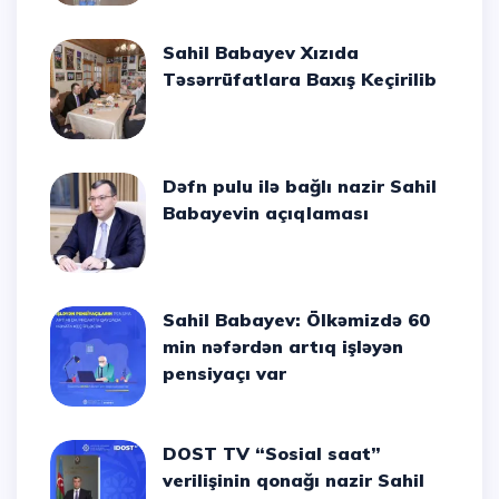
Sahil Babayev Xızıda
Təsərrüfatlara Baxış Keçirilib
Dəfn pulu ilə bağlı nazir Sahil
Babayevin açıqlaması
Sahil Babayev: Ölkəmizdə 60
min nəfərdən artıq işləyən
pensiyaçı var
DOST TV “Sosial saat”
verilişinin qonağı nazir Sahil