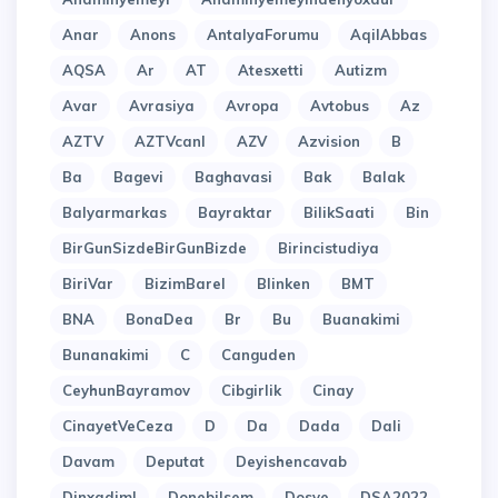
Anar
Anons
AntalyaForumu
AqilAbbas
AQSA
Ar
AT
Atesxetti
Autizm
Avar
Avrasiya
Avropa
Avtobus
Az
AZTV
AZTVcanl
AZV
Azvision
B
Ba
Bagevi
Baghavasi
Bak
Balak
Balyarmarkas
Bayraktar
BilikSaati
Bin
BirGunSizdeBirGunBizde
Birincistudiya
BiriVar
BizimBarel
Blinken
BMT
BNA
BonaDea
Br
Bu
Buanakimi
Bunanakimi
C
Canguden
CeyhunBayramov
Cibgirlik
Cinay
CinayetVeCeza
D
Da
Dada
Dali
Davam
Deputat
Deyishencavab
Dinxadiml
Donebilsem
Dosye
DSA2022