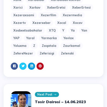
Xarici
Xarkov
XeberEretsi
XeberErtesi
Xezeraxsami
Xezerfilm
Xezermedia
Xezertv
Xezerxeber
Xocal
Xocav
Xosbextsabahalar
XTQ
Y
Ya
Yan
YAP
Yaral
Yarmarka
Yevlax
Yoluxma
Z
Zaqatala
Zaurkamal
ZefereNezer
Zeferisigi
Zelenski
Next Post
Təsir Dairəsi – 14.06.2023