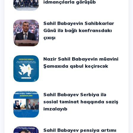
idmançılarla görüşüb
Sahil Babayevin Sahibkarlar
Günü ilə bağlı konfransdakı
çıxışı
Nazir Sahil Babayevin müavini
Şamaxıda qəbul keçirəcək
Sahil Babayev Serbiya ilə
sosial təminat haqqında saziş
imzalayıb
Sahil Babayev pensiya artımı