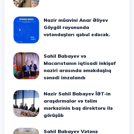
Nazir müavini Anar Əliyev
Göygöl rayonunda
vətəndaşları qəbul edəcək.
Sahil Babayev və
Macarıstanın iqtisadi inkişaf
naziri arasında əməkdaşlıq
sənədi imzalanıb
Nazir Sahil Babayev İƏT-in
araşdırmalar və təlim
mərkəzinin baş direktoru ilə
görüşüb
Sahil Babayev Vətənə