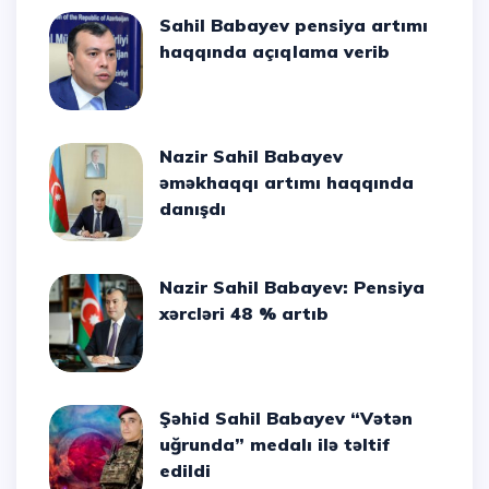
Sahil Babayev pensiya artımı
haqqında açıqlama verib
Nazir Sahil Babayev
əməkhaqqı artımı haqqında
danışdı
Nazir Sahil Babayev: Pensiya
xərcləri 48 % artıb
Şəhid Sahil Babayev “Vətən
uğrunda” medalı ilə təltif
edildi