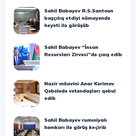
Sahil Babayev R.S.Santoun
başçılıq etdiyi nümayəndə
heyəti ilə görüşüb
Sahil Babayev “İnsan
Resursları Zirvəsi”də çıxış edib
Nazir müavini Anar Kərimov
Qəbələdə vətəndaşları qəbul
edib
Sahil Babayev rumıniyalı
həmkarı ilə görüş keçirib