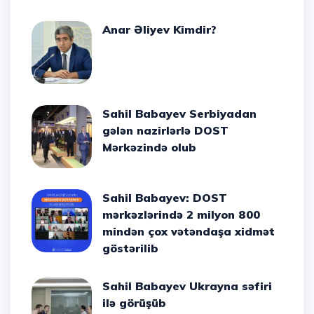
Anar Əliyev Kimdir?
Sahil Babayev Serbiyadan
gələn nazirlərlə DOST
Mərkəzində olub
Sahil Babayev: DOST
mərkəzlərində 2 milyon 800
mindən çox vətəndaşa xidmət
göstərilib
Sahil Babayev Ukrayna səfiri
ilə görüşüb