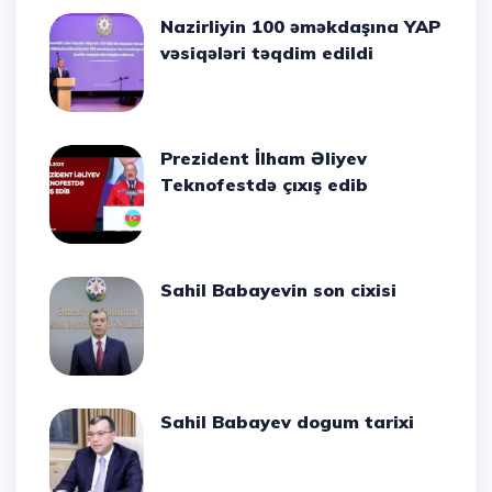
Nazirliyin 100 əməkdaşına YAP
vəsiqələri təqdim edildi
Prezident İlham Əliyev
Teknofestdə çıxış edib
Sahil Babayevin son cixisi
Sahil Babayev dogum tarixi