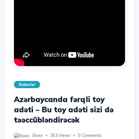
Xəbərlər
Azərbaycanda fərqli toy
adəti – Bu toy adəti sizi də
təəccübləndirəcək
Elseo
353 Views
0 Comments