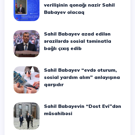
verilişinin qonağı nazir Sahil
Babayev olacaq
Sahil Babayev azad edilən
ərazilərdə sosial təminatla
bağlı çıxış edib
Sahil Babayev “evdə oturum,
sosial yardım alım” anlayışına
qarşıdır
Sahil Babayevin “Dost Evi”dən
müsahibəsi