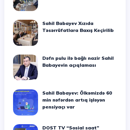
Sahil Babayev Xızıda
Təsərrüfatlara Baxış Keçirilib
Dəfn pulu ilə bağlı nazir Sahil
Babayevin açıqlaması
Sahil Babayev: Ölkəmizdə 60
min nəfərdən artıq işləyən
pensiyaçı var
DOST TV “Sosial saat”