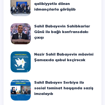
qalibiyyətlə dönən
idmançılarla görüşüb
Sahil Babayevin Sahibkarlar
Günü ilə bağlı konfransdakı
çıxışı
Nazir Sahil Babayevin müavini
Şamaxıda qəbul keçirəcək
Sahil Babayev Serbiya ilə
sosial təminat haqqında saziş
imzalayıb