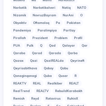
Moskva
Mu
Munis
Narkotacir
Narkotik
Narkotikalveri
Natiq
NATO
Nizamik
NovruzBayram
NurAni
O
Obyektiv
Oftamoloq
Pa
Pakistan
Pandemiya
Paralimpiya
Partlay
Pirallah
Prezident
Problem
Profil
PUA
Pulk
Q
Qad
Qalayar
Qar
Qaraba
Qarad
Qarada
Qarba
Qazax
Qazi
QaziREALda
Qeyrineft
Qeyrisabithava
Qoboy
Qobu
Qonaginqonagi
Quba
Qusar
R
REAKTV
REAL
Realkiber
REALT
RealTrend
REALTV
RebuildKarabakh
Remish
Reyd
Rotavirus
RuhinX