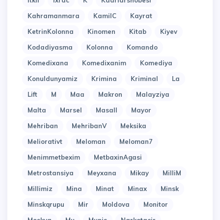
Itkil
Ixrac
K
Kadrlarshobesi
Kahramanmara
KamilC
Kayrat
KetrinKolonna
Kinomen
Kitab
Kiyev
Kodadiyasma
Kolonna
Komando
Komedixana
Komedixanim
Komediya
Konuldunyamiz
Krimina
Kriminal
La
Lift
M
Maa
Makron
Malayziya
Malta
Marsel
Masall
Mayor
Mehriban
MehribanV
Meksika
Meliorativt
Meloman
Meloman7
Menimmetbexim
MetbaxinAgasi
Metrostansiya
Meyxana
Mikay
MilliM
Millimiz
Mina
Minat
Minax
Minsk
Minskqrupu
Mir
Moldova
Monitor