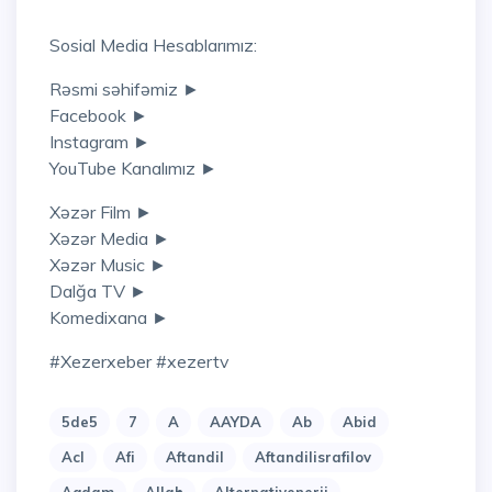
Sosial Media Hesablarımız:
Rəsmi səhifəmiz ►
Facebook ►
Instagram ►
YouTube Kanalımız ►
Xəzər Film ►
Xəzər Media ►
Xəzər Music ►
Dalğa TV ►
Komedixana ►
#xezerxeber #xezertv
5de5
7
A
AAYDA
Ab
Abid
Acl
Afi
Aftandil
Aftandilisrafilov