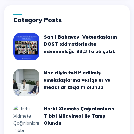
Category Posts
Sahil Babayev: Vətəndaşların
DOST xidmətlərindən
məmnunluğu 98,3 faizə çatıb
Nazirliyin təltif edilmiş
əməkdaşlarına vəsiqələr və
medallar təqdim olunub
Hərbi Xidmətə Çağırılanların
Tibbi Müayinəsi ilə Tanış
Olundu