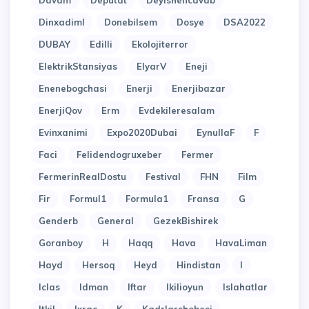
Davam
Deputat
Deyishencavab
Dinxadiml
Donebilsem
Dosye
DSA2022
DUBAY
Edilli
Ekolojiterror
ElektrikStansiyas
ElyarV
Eneji
Enenebogchasi
Enerji
Enerjibazar
EnerjiQov
Erm
Evdekileresalam
Evinxanimi
Expo2020Dubai
EynullaF
F
Faci
Felidendogruxeber
Fermer
FermerinRealDostu
Festival
FHN
Film
Fir
Formul1
Formula1
Fransa
G
Genderb
General
GezekBishirek
Goranboy
H
Haqq
Hava
HavaLiman
Hayd
Hersoq
Heyd
Hindistan
I
Iclas
Idman
Iftar
Ikilioyun
Islahatlar