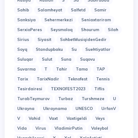
Rusiya
Ruslan
S
Sa
Sabirabad
Sahib
Salamheyat
Salfetd
Samir
Sanksiya
Sehermerkezi
Seniaxtariram
SerxioPeres
Seysmoloq
Shourum
Silah
Sirius
Siyasit
SohbetMusiqidenGedir
Soyq
Standupbaku
Su
Suehtiyatlar
Suluqar
Sulut
Suna
Suqovu
Suvarma
T
Tahir
Tama
TAP
Tarix
TarixNadir
Teknofest
Tennis
Tesirdairesi
TEXNOFEST2023
Tiflis
TurabTeymurov
Turbaz
Turshmeze
U
Ukrayna
Ukraynama
UNESCO
UrfanV
V
Vahid
Vaxt
Vaxtigeldi
Veys
Vida
Virus
VladimirPutin
Voleybol