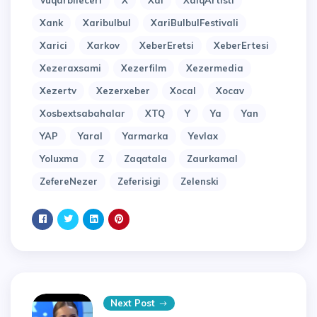
Vuqarbileceri
X
Xal
XalqArtisti
Xank
Xaribulbul
XariBulbulFestivali
Xarici
Xarkov
XeberEretsi
XeberErtesi
Xezeraxsami
Xezerfilm
Xezermedia
Xezertv
Xezerxeber
Xocal
Xocav
Xosbextsabahalar
XTQ
Y
Ya
Yan
YAP
Yaral
Yarmarka
Yevlax
Yoluxma
Z
Zaqatala
Zaurkamal
ZefereNezer
Zeferisigi
Zelenski
Next Post