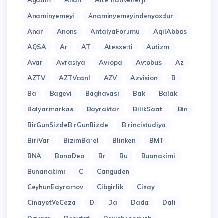
Agdam
Allah
Alternativenerji
Anaminyemeyi
Anaminyemeyindenyoxdur
Anar
Anons
AntalyaForumu
AqilAbbas
AQSA
Ar
AT
Atesxetti
Autizm
Avar
Avrasiya
Avropa
Avtobus
Az
AZTV
AZTVcanl
AZV
Azvision
B
Ba
Bagevi
Baghavasi
Bak
Balak
Balyarmarkas
Bayraktar
BilikSaati
Bin
BirGunSizdeBirGunBizde
Birincistudiya
BiriVar
BizimBarel
Blinken
BMT
BNA
BonaDea
Br
Bu
Buanakimi
Bunanakimi
C
Canguden
CeyhunBayramov
Cibgirlik
Cinay
CinayetVeCeza
D
Da
Dada
Dali