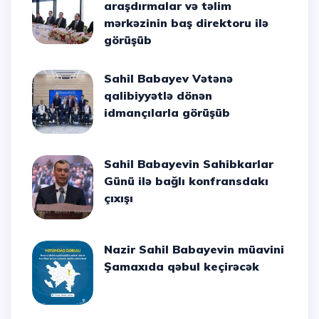
araşdırmalar və təlim
mərkəzinin baş direktoru ilə
görüşüb
Sahil Babayev Vətənə
qalibiyyətlə dönən
idmançılarla görüşüb
Sahil Babayevin Sahibkarlar
Günü ilə bağlı konfransdakı
çıxışı
Nazir Sahil Babayevin müavini
Şamaxıda qəbul keçirəcək