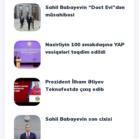
Sahil Babayevin “Dost Evi”dən
müsahibəsi
Nazirliyin 100 əməkdaşına YAP
vəsiqələri təqdim edildi
Prezident İlham Əliyev
Teknofestdə çıxış edib
Sahil Babayevin son cixisi