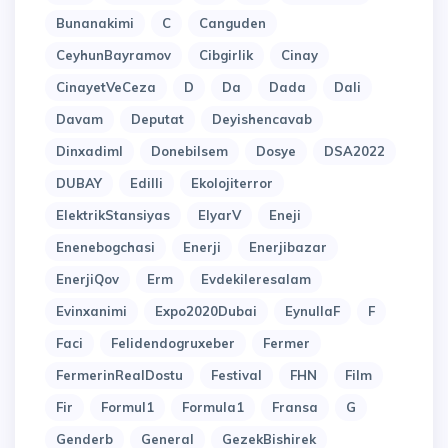
Bunanakimi
C
Canguden
CeyhunBayramov
Cibgirlik
Cinay
CinayetVeCeza
D
Da
Dada
Dali
Davam
Deputat
Deyishencavab
Dinxadiml
Donebilsem
Dosye
DSA2022
DUBAY
Edilli
Ekolojiterror
ElektrikStansiyas
ElyarV
Eneji
Enenebogchasi
Enerji
Enerjibazar
EnerjiQov
Erm
Evdekileresalam
Evinxanimi
Expo2020Dubai
EynullaF
F
Faci
Felidendogruxeber
Fermer
FermerinRealDostu
Festival
FHN
Film
Fir
Formul1
Formula1
Fransa
G
Genderb
General
GezekBishirek