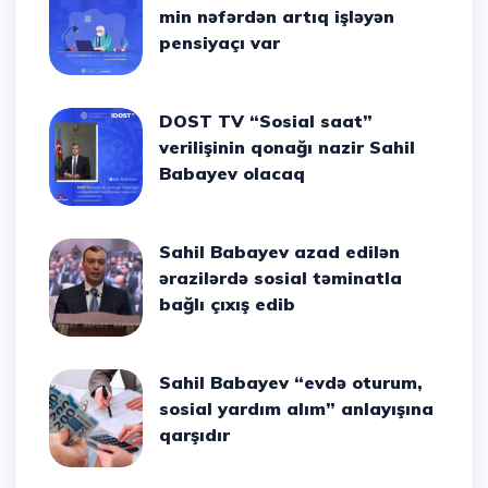
min nəfərdən artıq işləyən
pensiyaçı var
DOST TV “Sosial saat”
verilişinin qonağı nazir Sahil
Babayev olacaq
Sahil Babayev azad edilən
ərazilərdə sosial təminatla
bağlı çıxış edib
Sahil Babayev “evdə oturum,
sosial yardım alım” anlayışına
qarşıdır