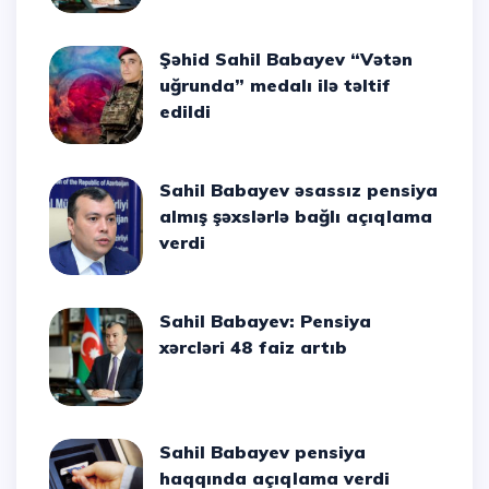
Şəhid Sahil Babayev “Vətən
uğrunda” medalı ilə təltif
edildi
Sahil Babayev əsassız pensiya
almış şəxslərlə bağlı açıqlama
verdi
Sahil Babayev: Pensiya
xərcləri 48 faiz artıb
Sahil Babayev pensiya
haqqında açıqlama verdi