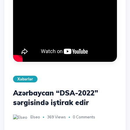
Xəbərlər
Azərbaycan “DSA-2022”
sərgisində iştirak edir
Elseo
369 Views
0 Comments