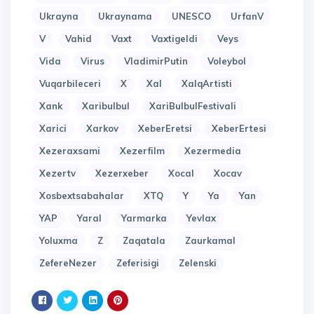
Ukrayna
Ukraynama
UNESCO
UrfanV
V
Vahid
Vaxt
Vaxtigeldi
Veys
Vida
Virus
VladimirPutin
Voleybol
Vuqarbileceri
X
Xal
XalqArtisti
Xank
Xaribulbul
XariBulbulFestivali
Xarici
Xarkov
XeberEretsi
XeberErtesi
Xezeraxsami
Xezerfilm
Xezermedia
Xezertv
Xezerxeber
Xocal
Xocav
Xosbextsabahalar
XTQ
Y
Ya
Yan
YAP
Yaral
Yarmarka
Yevlax
Yoluxma
Z
Zaqatala
Zaurkamal
ZefereNezer
Zeferisigi
Zelenski