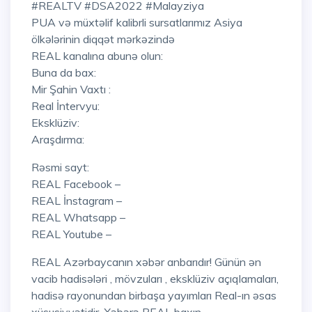
#REALTV #DSA2022 #Malayziya
PUA və müxtəlif kalibrli sursatlarımız Asiya
ölkələrinin diqqət mərkəzində
REAL kanalına abunə olun:
Buna da bax:
Mir Şahin Vaxtı :
Real İntervyu:
Eksklüziv:
Araşdırma:
Rəsmi sayt:
REAL Facebook –
REAL İnstagram –
REAL Whatsapp –
REAL Youtube –
REAL Azərbaycanın xəbər anbarıdır! Günün ən
vacib hadisələri , mövzuları , eksklüziv açıqlamaları,
hadisə rayonundan birbaşa yayımları Real-ın əsas