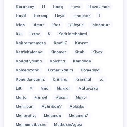
Goranboy
H
Haqq
Hava
HavaLiman
Hayd
Hersoq
Heyd
Hindistan
I
Iclas
Idman
Iftar
Ikilioyun
Islahatlar
Itkil
Ixrac
K
Kadrlarshobesi
Kahramanmara
KamilC
Kayrat
KetrinKolonna
Kinomen
Kitab
Kiyev
Kodadiyasma
Kolonna
Komando
Komedixana
Komedixanim
Komediya
Konuldunyamiz
Krimina
Kriminal
La
Lift
M
Maa
Makron
Malayziya
Malta
Marsel
Masall
Mayor
Mehriban
MehribanV
Meksika
Meliorativt
Meloman
Meloman7
Menimmetbexim
MetbaxinAgasi