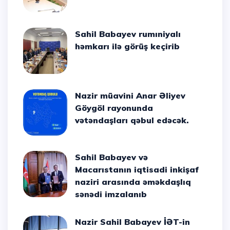
Sahil Babayev rumıniyalı
həmkarı ilə görüş keçirib
Nazir müavini Anar Əliyev
Göygöl rayonunda
vətəndaşları qəbul edəcək.
Sahil Babayev və
Macarıstanın iqtisadi inkişaf
naziri arasında əməkdaşlıq
sənədi imzalanıb
Nazir Sahil Babayev İƏT-in