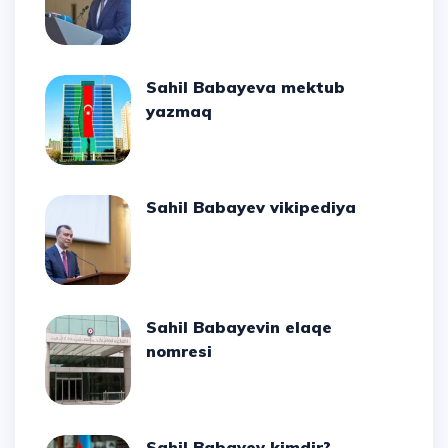
Sahil Babayeva mektub
yazmaq
Sahil Babayev vikipediya
Sahil Babayevin elaqe
nomresi
Sahil Babayev kimdir?