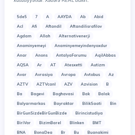
xüsusiyyətidir. Xəbərə REAL baxın..
5de5
7
A
AAYDA
Ab
Abid
Acl
Afi
Aftandil
Aftandilisrafilov
Agdam
Allah
Alternativenerji
Anaminyemeyi
Anaminyemeyindenyoxdur
Anar
Anons
AntalyaForumu
AqilAbbas
AQSA
Ar
AT
Atesxetti
Autizm
Avar
Avrasiya
Avropa
Avtobus
Az
AZTV
AZTVcanl
AZV
Azvision
B
Ba
Bagevi
Baghavasi
Bak
Balak
Balyarmarkas
Bayraktar
BilikSaati
Bin
BirGunSizdeBirGunBizde
Birincistudiya
BiriVar
BizimBarel
Blinken
BMT
BNA
BonaDea
Br
Bu
Buanakimi