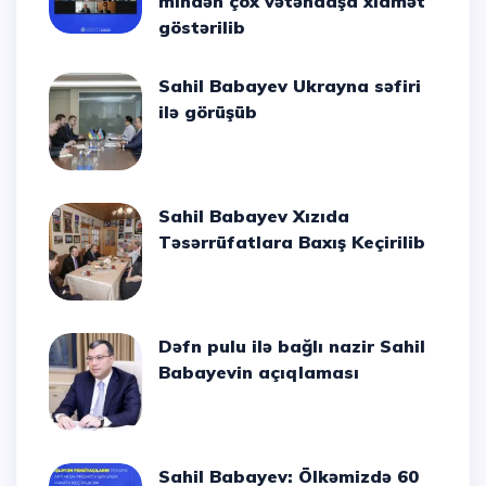
mindən çox vətəndaşa xidmət
göstərilib
Sahil Babayev Ukrayna səfiri
ilə görüşüb
Sahil Babayev Xızıda
Təsərrüfatlara Baxış Keçirilib
Dəfn pulu ilə bağlı nazir Sahil
Babayevin açıqlaması
Sahil Babayev: Ölkəmizdə 60