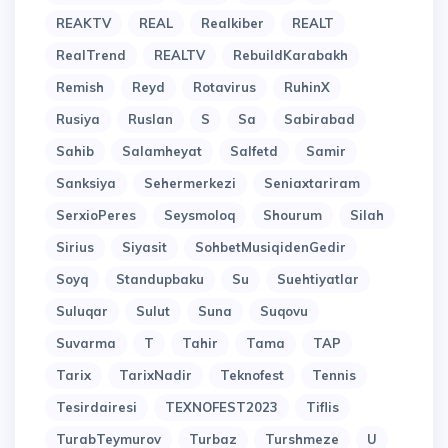
REAKTV
REAL
Realkiber
REALT
RealTrend
REALTV
RebuildKarabakh
Remish
Reyd
Rotavirus
RuhinX
Rusiya
Ruslan
S
Sa
Sabirabad
Sahib
Salamheyat
Salfetd
Samir
Sanksiya
Sehermerkezi
Seniaxtariram
SerxioPeres
Seysmoloq
Shourum
Silah
Sirius
Siyasit
SohbetMusiqidenGedir
Soyq
Standupbaku
Su
Suehtiyatlar
Suluqar
Sulut
Suna
Suqovu
Suvarma
T
Tahir
Tama
TAP
Tarix
TarixNadir
Teknofest
Tennis
Tesirdairesi
TEXNOFEST2023
Tiflis
TurabTeymurov
Turbaz
Turshmeze
U