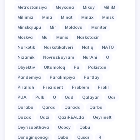
Metrostansiya
Meyxana
Mikay
MilliM
Millimiz
Mina
Minat
Minax
Minsk
Minskqrupu
Mir
Moldova
Monitor
Moskva
Mu
Munis
Narkotacir
Narkotik
Narkotikalveri
Natiq
NATO
Nizamik
NovruzBayram
NurAni
O
Obyektiv
Oftamoloq
Pa
Pakistan
Pandemiya
Paralimpiya
Partlay
Pirallah
Prezident
Problem
Profil
PUA
Pulk
Q
Qad
Qalayar
Qar
Qaraba
Qarad
Qarada
Qarba
Qazax
Qazi
QaziREALda
Qeyrineft
Qeyrisabithava
Qoboy
Qobu
Qonaginqonagi
Quba
Qusar
R