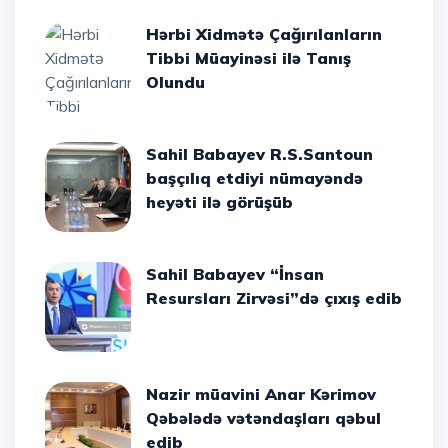
Hərbi Xidmətə Çağırılanların
Tibbi Müayinəsi ilə Tanış
Olundu
Sahil Babayev R.S.Santoun
başçılıq etdiyi nümayəndə
heyəti ilə görüşüb
Sahil Babayev “İnsan
Resursları Zirvəsi”də çıxış edib
Nazir müavini Anar Kərimov
Qəbələdə vətəndaşları qəbul
edib