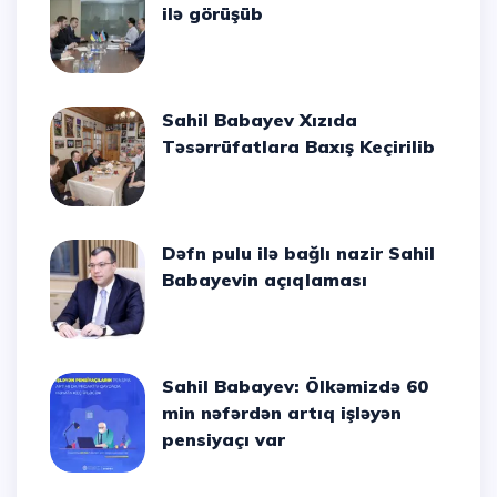
ilə görüşüb
Sahil Babayev Xızıda
Təsərrüfatlara Baxış Keçirilib
Dəfn pulu ilə bağlı nazir Sahil
Babayevin açıqlaması
Sahil Babayev: Ölkəmizdə 60
min nəfərdən artıq işləyən
pensiyaçı var