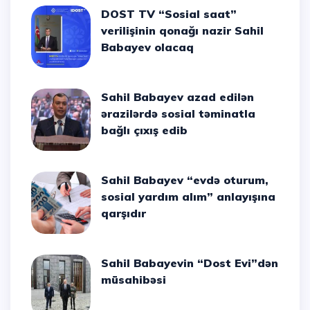
DOST TV “Sosial saat”
verilişinin qonağı nazir Sahil
Babayev olacaq
Sahil Babayev azad edilən
ərazilərdə sosial təminatla
bağlı çıxış edib
Sahil Babayev “evdə oturum,
sosial yardım alım” anlayışına
qarşıdır
Sahil Babayevin “Dost Evi”dən
müsahibəsi