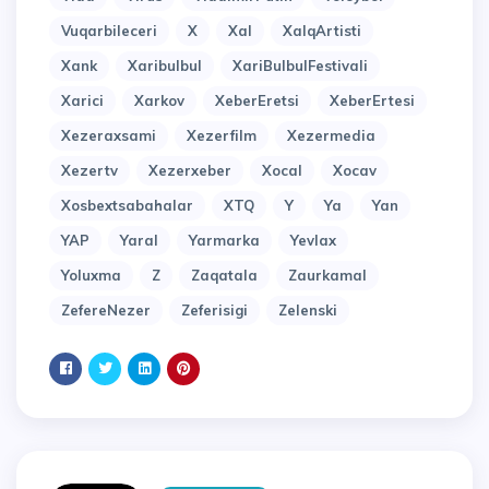
Vuqarbileceri
X
Xal
XalqArtisti
Xank
Xaribulbul
XariBulbulFestivali
Xarici
Xarkov
XeberEretsi
XeberErtesi
Xezeraxsami
Xezerfilm
Xezermedia
Xezertv
Xezerxeber
Xocal
Xocav
Xosbextsabahalar
XTQ
Y
Ya
Yan
YAP
Yaral
Yarmarka
Yevlax
Yoluxma
Z
Zaqatala
Zaurkamal
ZefereNezer
Zeferisigi
Zelenski