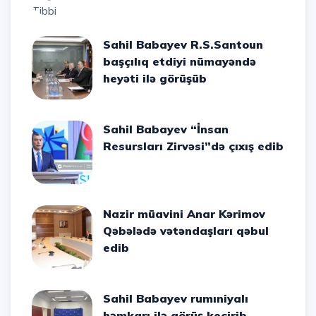
Sahil Babayev R.S.Santoun
başçılıq etdiyi nümayəndə
heyəti ilə görüşüb
Sahil Babayev “İnsan
Resursları Zirvəsi”də çıxış edib
Nazir müavini Anar Kərimov
Qəbələdə vətəndaşları qəbul
edib
Sahil Babayev rumıniyalı
həmkarı ilə görüş keçirib