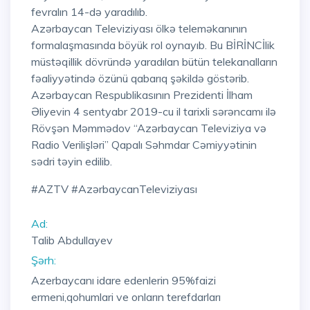
fevralın 14-də yaradılıb.
Azərbaycan Televiziyası ölkə teleməkanının
formalaşmasında böyük rol oynayıb. Bu BİRİNCİlik
müstəqillik dövründə yaradılan bütün telekanalların
fəaliyyətində özünü qabarıq şəkildə göstərib.
Azərbaycan Respublikasının Prezidenti İlham
Əliyevin 4 sentyabr 2019-cu il tarixli sərəncamı ilə
Rövşən Məmmədov “Azərbaycan Televiziya və
Radio Verilişləri” Qapalı Səhmdar Cəmiyyətinin
sədri təyin edilib.
#AZTV #AzərbaycanTeleviziyası
Ad:
Talib Abdullayev
Şərh:
Azerbaycanı idare edenlerin 95%faizi
ermeni,qohumlari ve onların terefdarları