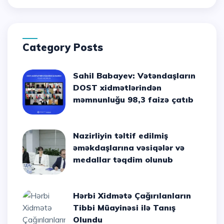
Category Posts
Sahil Babayev: Vətəndaşların
DOST xidmətlərindən
məmnunluğu 98,3 faizə çatıb
Nazirliyin təltif edilmiş
əməkdaşlarına vəsiqələr və
medallar təqdim olunub
Hərbi Xidmətə Çağırılanların
Tibbi Müayinəsi ilə Tanış
Olundu