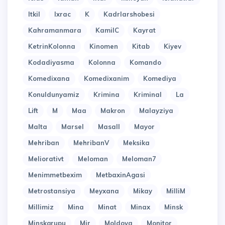
Itkil
Ixrac
K
Kadrlarshobesi
Kahramanmara
KamilC
Kayrat
KetrinKolonna
Kinomen
Kitab
Kiyev
Kodadiyasma
Kolonna
Komando
Komedixana
Komedixanim
Komediya
Konuldunyamiz
Krimina
Kriminal
La
Lift
M
Maa
Makron
Malayziya
Malta
Marsel
Masall
Mayor
Mehriban
MehribanV
Meksika
Meliorativt
Meloman
Meloman7
Menimmetbexim
MetbaxinAgasi
Metrostansiya
Meyxana
Mikay
MilliM
Millimiz
Mina
Minat
Minax
Minsk
Minskqrupu
Mir
Moldova
Monitor