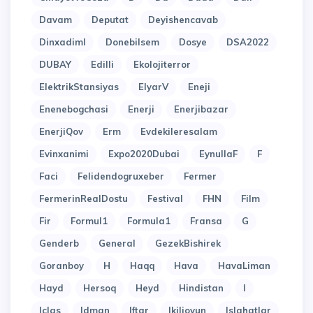
Davam
Deputat
Deyishencavab
Dinxadiml
Donebilsem
Dosye
DSA2022
DUBAY
Edilli
Ekolojiterror
ElektrikStansiyas
ElyarV
Eneji
Enenebogchasi
Enerji
Enerjibazar
EnerjiQov
Erm
Evdekileresalam
Evinxanimi
Expo2020Dubai
EynullaF
F
Faci
Felidendogruxeber
Fermer
FermerinRealDostu
Festival
FHN
Film
Fir
Formul1
Formula1
Fransa
G
Genderb
General
GezekBishirek
Goranboy
H
Haqq
Hava
HavaLiman
Hayd
Hersoq
Heyd
Hindistan
I
Iclas
Idman
Iftar
Ikilioyun
Islahatlar