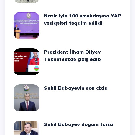
Nazirliyin 100 əməkdaşına YAP
vəsiqələri təqdim edildi
Prezident İlham Əliyev
Teknofestdə çıxış edib
Sahil Babayevin son cixisi
Sahil Babayev dogum tarixi