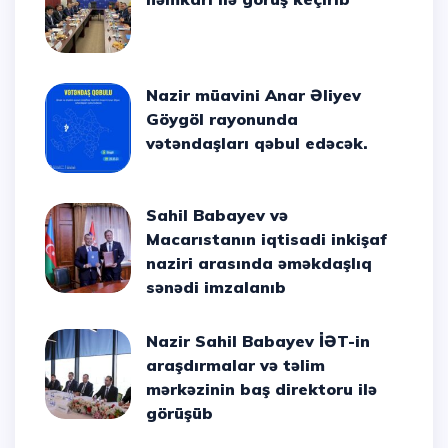
Nazir müavini Anar Əliyev
Göygöl rayonunda
vətəndaşları qəbul edəcək.
Sahil Babayev və
Macarıstanın iqtisadi inkişaf
naziri arasında əməkdaşlıq
sənədi imzalanıb
Nazir Sahil Babayev İƏT-in
araşdırmalar və təlim
mərkəzinin baş direktoru ilə
görüşüb