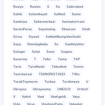
Rusiya
Ruslan
S
Sa
Sabirabad
Sahib
Salamheyat
Salfetd
Samir
Sanksiya
Sehermerkezi
Seniaxtariram
SerxioPeres
Seysmoloq
Shourum
Silah
Sirius
Siyasit
SohbetMusiqidenGedir
Soyq
Standupbaku
Su
Suehtiyatlar
Suluqar
Sulut
Suna
Suqovu
Suvarma
T
Tahir
Tama
TAP
Tarix
TarixNadir
Teknofest
Tennis
Tesirdairesi
TEXNOFEST2023
Tiflis
TurabTeymurov
Turbaz
Turshmeze
U
Ukrayna
Ukraynama
UNESCO
UrfanV
V
Vahid
Vaxt
Vaxtigeldi
Veys
Vida
Virus
VladimirPutin
Voleybol