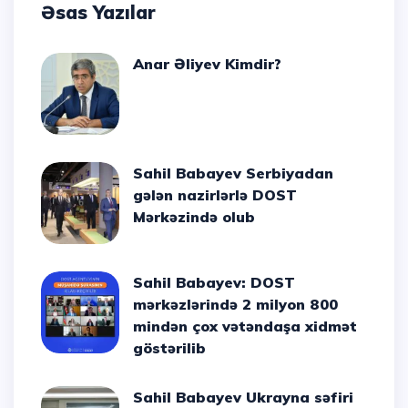
Əsas Yazılar
Anar Əliyev Kimdir?
Sahil Babayev Serbiyadan
gələn nazirlərlə DOST
Mərkəzində olub
Sahil Babayev: DOST
mərkəzlərində 2 milyon 800
mindən çox vətəndaşa xidmət
göstərilib
Sahil Babayev Ukrayna səfiri