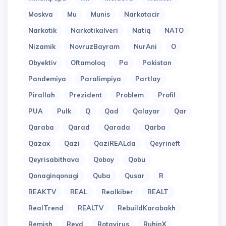
Moskva
Mu
Munis
Narkotacir
Narkotik
Narkotikalveri
Natiq
NATO
Nizamik
NovruzBayram
NurAni
O
Obyektiv
Oftamoloq
Pa
Pakistan
Pandemiya
Paralimpiya
Partlay
Pirallah
Prezident
Problem
Profil
PUA
Pulk
Q
Qad
Qalayar
Qar
Qaraba
Qarad
Qarada
Qarba
Qazax
Qazi
QaziREALda
Qeyrineft
Qeyrisabithava
Qoboy
Qobu
Qonaginqonagi
Quba
Qusar
R
REAKTV
REAL
Realkiber
REALT
RealTrend
REALTV
RebuildKarabakh
Remish
Reyd
Rotavirus
RuhinX