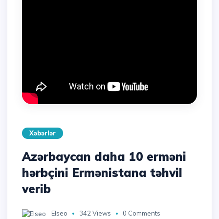
Xəbərlər
Azərbaycan daha 10 erməni
hərbçini Ermənistana təhvil
verib
Elseo
342 Views
0 Comments