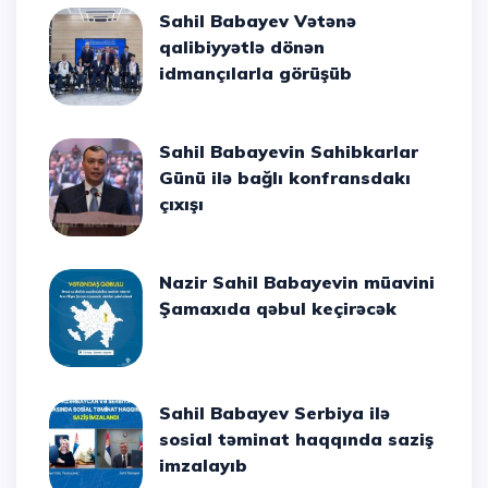
Sahil Babayev Vətənə
qalibiyyətlə dönən
idmançılarla görüşüb
Sahil Babayevin Sahibkarlar
Günü ilə bağlı konfransdakı
çıxışı
Nazir Sahil Babayevin müavini
Şamaxıda qəbul keçirəcək
Sahil Babayev Serbiya ilə
sosial təminat haqqında saziş
imzalayıb