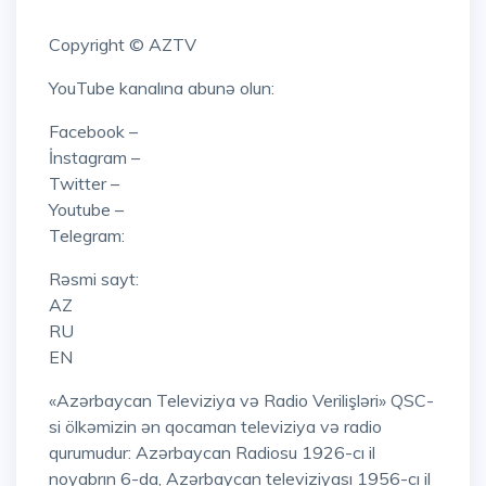
Copyright © AZTV
YouTube kanalına abunə olun:
Facebook –
İnstagram –
Twitter –
Youtube –
Telegram:
Rəsmi sayt:
AZ
RU
EN
«Azərbaycan Televiziya və Radio Verilişləri» QSC-
si ölkəmizin ən qocaman televiziya və radio
qurumudur: Azərbaycan Radiosu 1926-cı il
noyabrın 6-da, Azərbaycan televiziyası 1956-cı il