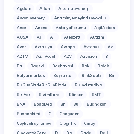
Agdam
Allah
Alternativenerji
Anaminyemeyi
Anaminyemeyindenyoxdur
Anar
Anons
AntalyaForumu
AqilAbbas
AQSA
Ar
AT
Atesxetti
Autizm
Avar
Avrasiya
Avropa
Avtobus
Az
AZTV
AZTVcanl
AZV
Azvision
B
Ba
Bagevi
Baghavasi
Bak
Balak
Balyarmarkas
Bayraktar
BilikSaati
Bin
BirGunSizdeBirGunBizde
Birincistudiya
BiriVar
BizimBarel
Blinken
BMT
BNA
BonaDea
Br
Bu
Buanakimi
Bunanakimi
C
Canguden
CeyhunBayramov
Cibgirlik
Cinay
CinayetVeCeza
D
Da
Dada
Dali