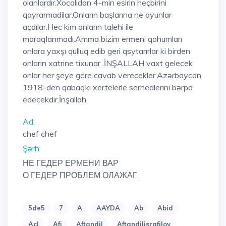
olanlardır.Xocalıdan 4-min esirin heçbirini
qayrarmadilar.Onların başlarına ne oyunlar
açdılar.Hec kim onların talehi ile
maraqlanmadı.Amma bizim ermeni qohumları
onlara yaxşı qulluq edib geri qsytarırlar ki birden
onların xatrine tixunar .İNŞALLAH vaxt gelecek
onlar her şeye göre cavab verecekler.Azərbaycan
1918-den qabaqki xertelerle serhedlerini bərpa
edecekdir.İnşallah.
Ad:
chef chef
Şərh:
НЕ ГЕДЕР ЕРМЕНИ ВАР
О ГЕДЕР ПРОБЛЕМ ОЛАЖАГ.
5de5
7
A
AAYDA
Ab
Abid
Acl
Afi
Aftandil
Aftandilisrafilov