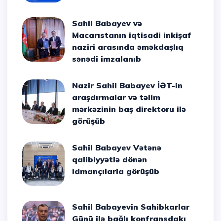
Sahil Babayev və
Macarıstanın iqtisadi inkişaf
naziri arasında əməkdaşlıq
sənədi imzalanıb
Nazir Sahil Babayev İƏT-in
araşdırmalar və təlim
mərkəzinin baş direktoru ilə
görüşüb
Sahil Babayev Vətənə
qalibiyyətlə dönən
idmançılarla görüşüb
Sahil Babayevin Sahibkarlar
Günü ilə bağlı konfransdakı