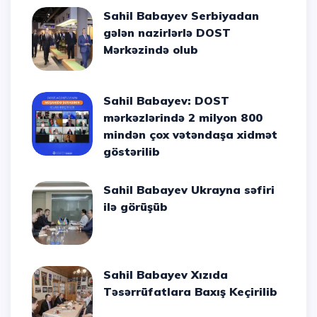
Sahil Babayev Serbiyadan
gələn nazirlərlə DOST
Mərkəzində olub
Sahil Babayev: DOST
mərkəzlərində 2 milyon 800
mindən çox vətəndaşa xidmət
göstərilib
Sahil Babayev Ukrayna səfiri
ilə görüşüb
Sahil Babayev Xızıda
Təsərrüfatlara Baxış Keçirilib