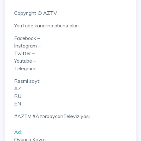
Copyright © AZTV
YouTube kanalına abunə olun:
Facebook –
İnstagram –
Twitter –
Youtube –
Telegram:
Rəsmi sayt:
AZ
RU
EN
#AZTV #AzərbaycanTeleviziyası
Ad:
Oyuncu Kayra