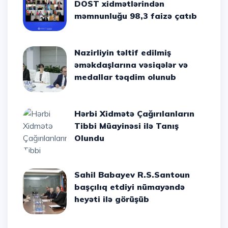
DOST xidmətlərindən
məmnunluğu 98,3 faizə çatıb
Nazirliyin təltif edilmiş
əməkdaşlarına vəsiqələr və
medallar təqdim olunub
Hərbi Xidmətə Çağırılanların
Tibbi Müayinəsi ilə Tanış
Olundu
Sahil Babayev R.S.Santoun
başçılıq etdiyi nümayəndə
heyəti ilə görüşüb