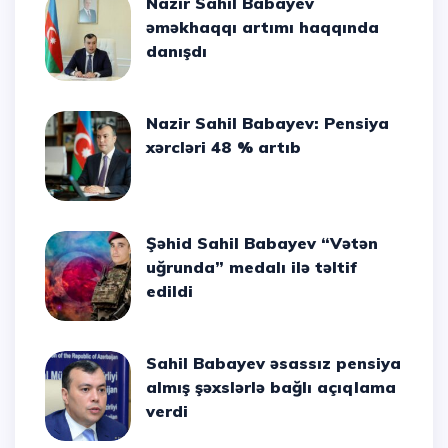
Nazir Sahil Babayev
əməkhaqqı artımı haqqında
danışdı
Nazir Sahil Babayev: Pensiya
xərcləri 48 % artıb
Şəhid Sahil Babayev “Vətən
uğrunda” medalı ilə təltif
edildi
Sahil Babayev əsassız pensiya
almış şəxslərlə bağlı açıqlama
verdi