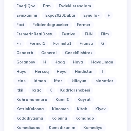
EnerjiQov
Erm
Evdekileresalam
Evinxanimi
Expo2020Dubai
EynullaF
F
Faci
Felidendogruxeber
Fermer
FermerinRealDostu
Festival
FHN
Film
Fir
Formul1
Formula1
Fransa
G
Genderb
General
GezekBishirek
Goranboy
H
Haqq
Hava
HavaLiman
Hayd
Hersoq
Heyd
Hindistan
I
Iclas
Idman
Iftar
Ikilioyun
Islahatlar
Itkil
Ixrac
K
Kadrlarshobesi
Kahramanmara
KamilC
Kayrat
KetrinKolonna
Kinomen
Kitab
Kiyev
Kodadiyasma
Kolonna
Komando
Komedixana
Komedixanim
Komediya