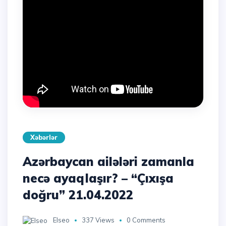
Xəbərlər
Azərbaycan ailələri zamanla
necə ayaqlaşır? – “Çıxışa
doğru” 21.04.2022
Elseo
337 Views
0 Comments