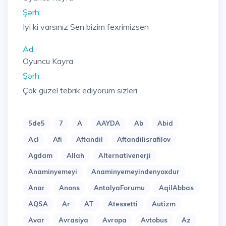
Şərh:
Iyi ki varsınız Sen bizim fexrimizsen
Ad:
Oyuncu Kayra
Şərh:
Çok güzel tebrik ediyorum sizleri
5de5
7
A
AAYDA
Ab
Abid
Acl
Afi
Aftandil
Aftandilisrafilov
Agdam
Allah
Alternativenerji
Anaminyemeyi
Anaminyemeyindenyoxdur
Anar
Anons
AntalyaForumu
AqilAbbas
AQSA
Ar
AT
Atesxetti
Autizm
Avar
Avrasiya
Avropa
Avtobus
Az