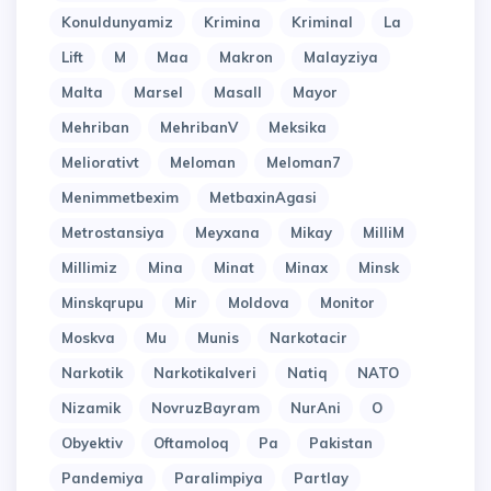
Konuldunyamiz
Krimina
Kriminal
La
Lift
M
Maa
Makron
Malayziya
Malta
Marsel
Masall
Mayor
Mehriban
MehribanV
Meksika
Meliorativt
Meloman
Meloman7
Menimmetbexim
MetbaxinAgasi
Metrostansiya
Meyxana
Mikay
MilliM
Millimiz
Mina
Minat
Minax
Minsk
Minskqrupu
Mir
Moldova
Monitor
Moskva
Mu
Munis
Narkotacir
Narkotik
Narkotikalveri
Natiq
NATO
Nizamik
NovruzBayram
NurAni
O
Obyektiv
Oftamoloq
Pa
Pakistan
Pandemiya
Paralimpiya
Partlay