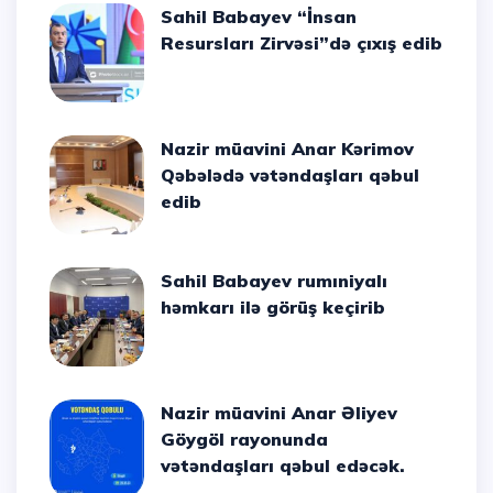
Sahil Babayev “İnsan
Resursları Zirvəsi”də çıxış edib
Nazir müavini Anar Kərimov
Qəbələdə vətəndaşları qəbul
edib
Sahil Babayev rumıniyalı
həmkarı ilə görüş keçirib
Nazir müavini Anar Əliyev
Göygöl rayonunda
vətəndaşları qəbul edəcək.