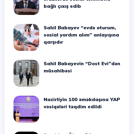
bağlı çıxış edib
Sahil Babayev “evdə oturum,
sosial yardım alım” anlayışına
qarşıdır
Sahil Babayevin “Dost Evi”dən
müsahibəsi
Nazirliyin 100 əməkdaşına YAP
vəsiqələri təqdim edildi