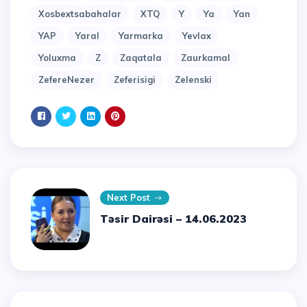
Xosbextsabahalar
XTQ
Y
Ya
Yan
YAP
Yaral
Yarmarka
Yevlax
Yoluxma
Z
Zaqatala
Zaurkamal
ZefereNezer
Zeferisigi
Zelenski
Next Post
Təsir Dairəsi – 14.06.2023