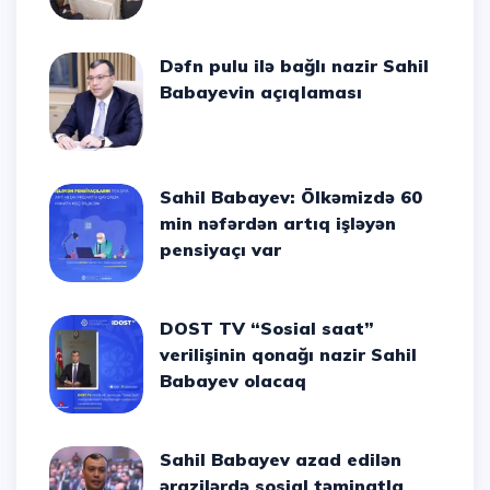
Dəfn pulu ilə bağlı nazir Sahil
Babayevin açıqlaması
Sahil Babayev: Ölkəmizdə 60
min nəfərdən artıq işləyən
pensiyaçı var
DOST TV “Sosial saat”
verilişinin qonağı nazir Sahil
Babayev olacaq
Sahil Babayev azad edilən
ərazilərdə sosial təminatla