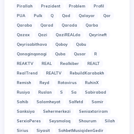
Pirallah
Prezident
Problem
Profil
PUA
Pulk
Q
Qad
Qalayar
Qar
Qaraba
Qarad
Qarada
Qarba
Qazax
Qazi
QaziREALda
Qeyrineft
Qeyrisabithava
Qoboy
Qobu
Qonaginqonagi
Quba
Qusar
R
REAKTV
REAL
Realkiber
REALT
RealTrend
REALTV
RebuildKarabakh
Remish
Reyd
Rotavirus
RuhinX
Rusiya
Ruslan
S
Sa
Sabirabad
Sahib
Salamheyat
Salfetd
Samir
Sanksiya
Sehermerkezi
Seniaxtariram
SerxioPeres
Seysmoloq
Shourum
Silah
Sirius
Siyasit
SohbetMusiqidenGedir