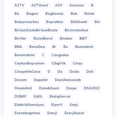
AZTV
AZTVcanl
AZV
Azvision
B
Ba
Bagevi
Baghavasi
Bak
Balak
Balyarmarkas
Bayraktar
BilikSaati
Bin
BirGunSizdeBirGunBizde
Birincistudiya
BiriVar
BizimBarel
Blinken
BMT
BNA
BonaDea
Br
Bu
Buanakimi
Bunanakimi
C
Canguden
CeyhunBayramov
Cibgirlik
Cinay
CinayetVeCeza
D
Da
Dada
Dali
Davam
Deputat
Deyishencavab
Dinxadiml
Donebilsem
Dosye
DSA2022
DUBAY
Edilli
Ekolojiterror
ElektrikStansiyas
ElyarV
Eneji
Enenebogchasi
Enerji
Enerjibazar