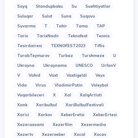
Soyq
Standupbaku
Su
Suehtiyatlar
Suluqar
Sulut
Suna
Suqovu
Suvarma
T
Tahir
Tama
TAP
Tarix
TarixNadir
Teknofest
Tennis
Tesirdairesi
TEXNOFEST2023
Tiflis
TurabTeymurov
Turbaz
Turshmeze
U
Ukrayna
Ukraynama
UNESCO
UrfanV
V
Vahid
Vaxt
Vaxtigeldi
Veys
Vida
Virus
VladimirPutin
Voleybol
Vuqarbileceri
X
Xal
XalqArtisti
Xank
Xaribulbul
XariBulbulFestivali
Xarici
Xarkov
XeberEretsi
XeberErtesi
Xezeraxsami
Xezerfilm
Xezermedia
Xezertv
Xezerxeber
Xocal
Xocav