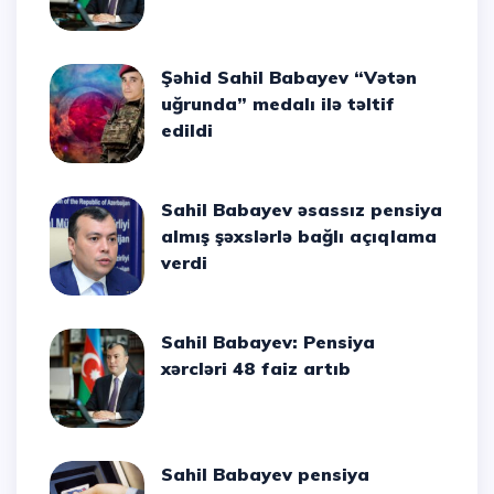
Şəhid Sahil Babayev “Vətən
uğrunda” medalı ilə təltif
edildi
Sahil Babayev əsassız pensiya
almış şəxslərlə bağlı açıqlama
verdi
Sahil Babayev: Pensiya
xərcləri 48 faiz artıb
Sahil Babayev pensiya