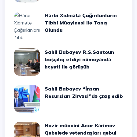
Hərbi Xidmətə Çağırılanların
Tibbi Müayinəsi ilə Tanış
Olundu
Sahil Babayev R.S.Santoun
başçılıq etdiyi nümayəndə
heyəti ilə görüşüb
Sahil Babayev “İnsan
Resursları Zirvəsi”də çıxış edib
Nazir müavini Anar Kərimov
Qəbələdə vətəndaşları qəbul