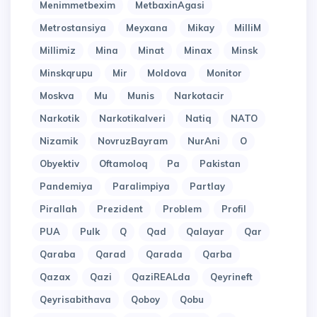
Menimmetbexim
MetbaxinAgasi
Metrostansiya
Meyxana
Mikay
MilliM
Millimiz
Mina
Minat
Minax
Minsk
Minskqrupu
Mir
Moldova
Monitor
Moskva
Mu
Munis
Narkotacir
Narkotik
Narkotikalveri
Natiq
NATO
Nizamik
NovruzBayram
NurAni
O
Obyektiv
Oftamoloq
Pa
Pakistan
Pandemiya
Paralimpiya
Partlay
Pirallah
Prezident
Problem
Profil
PUA
Pulk
Q
Qad
Qalayar
Qar
Qaraba
Qarad
Qarada
Qarba
Qazax
Qazi
QaziREALda
Qeyrineft
Qeyrisabithava
Qoboy
Qobu