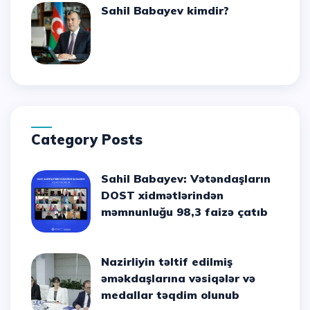
Sahil Babayev kimdir?
Category Posts
Sahil Babayev: Vətəndaşların
DOST xidmətlərindən
məmnunluğu 98,3 faizə çatıb
Nazirliyin təltif edilmiş
əməkdaşlarına vəsiqələr və
medallar təqdim olunub