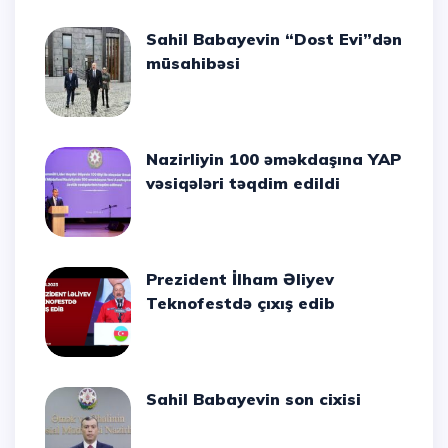
Sahil Babayevin “Dost Evi”dən
müsahibəsi
Nazirliyin 100 əməkdaşına YAP
vəsiqələri təqdim edildi
Prezident İlham Əliyev
Teknofestdə çıxış edib
Sahil Babayevin son cixisi