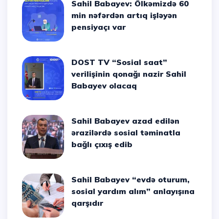
Sahil Babayev: Ölkəmizdə 60
min nəfərdən artıq işləyən
pensiyaçı var
DOST TV “Sosial saat”
verilişinin qonağı nazir Sahil
Babayev olacaq
Sahil Babayev azad edilən
ərazilərdə sosial təminatla
bağlı çıxış edib
Sahil Babayev “evdə oturum,
sosial yardım alım” anlayışına
qarşıdır