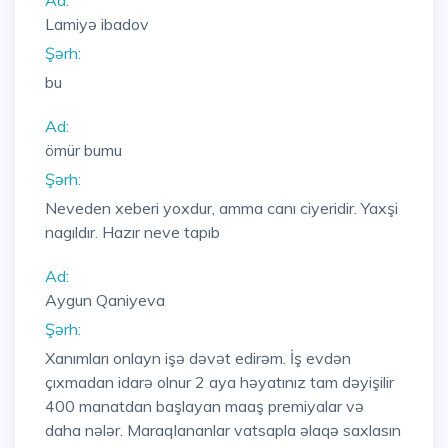
Ad:
Lamiyə ibadov
Şərh:
bu
Ad:
ömür bumu
Şərh:
Neveden xeberi yoxdur, amma canı ciyeridir. Yaxşi
nagıldır. Hazır neve tapıb
Ad:
Aygun Qaniyeva
Şərh:
Xanımları onlayn işə dəvət edirəm. İş evdən
çıxmadan idarə olnur 2 aya həyatınız tam dəyişilir
400 manatdan başlayan maaş premiyalar və
daha nələr. Maraqlananlar vatsapla əlaqə saxlasın