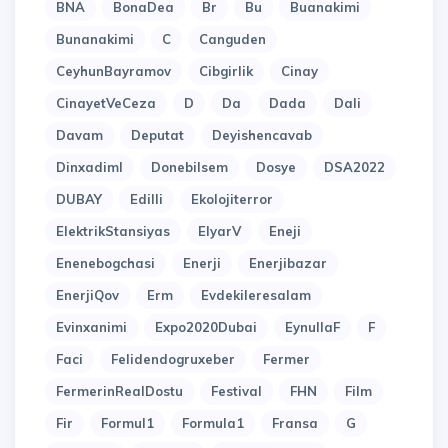
BNA
BonaDea
Br
Bu
Buanakimi
Bunanakimi
C
Canguden
CeyhunBayramov
Cibgirlik
Cinay
CinayetVeCeza
D
Da
Dada
Dali
Davam
Deputat
Deyishencavab
Dinxadiml
Donebilsem
Dosye
DSA2022
DUBAY
Edilli
Ekolojiterror
ElektrikStansiyas
ElyarV
Eneji
Enenebogchasi
Enerji
Enerjibazar
EnerjiQov
Erm
Evdekileresalam
Evinxanimi
Expo2020Dubai
EynullaF
F
Faci
Felidendogruxeber
Fermer
FermerinRealDostu
Festival
FHN
Film
Fir
Formul1
Formula1
Fransa
G