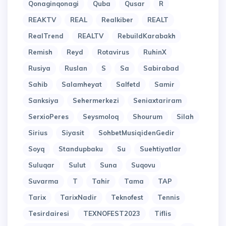
Qonaginqonagi
Quba
Qusar
R
REAKTV
REAL
Realkiber
REALT
RealTrend
REALTV
RebuildKarabakh
Remish
Reyd
Rotavirus
RuhinX
Rusiya
Ruslan
S
Sa
Sabirabad
Sahib
Salamheyat
Salfetd
Samir
Sanksiya
Sehermerkezi
Seniaxtariram
SerxioPeres
Seysmoloq
Shourum
Silah
Sirius
Siyasit
SohbetMusiqidenGedir
Soyq
Standupbaku
Su
Suehtiyatlar
Suluqar
Sulut
Suna
Suqovu
Suvarma
T
Tahir
Tama
TAP
Tarix
TarixNadir
Teknofest
Tennis
Tesirdairesi
TEXNOFEST2023
Tiflis