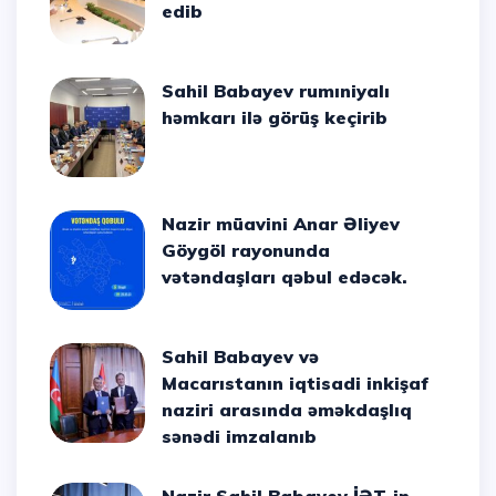
edib
Sahil Babayev rumıniyalı
həmkarı ilə görüş keçirib
Nazir müavini Anar Əliyev
Göygöl rayonunda
vətəndaşları qəbul edəcək.
Sahil Babayev və
Macarıstanın iqtisadi inkişaf
naziri arasında əməkdaşlıq
sənədi imzalanıb