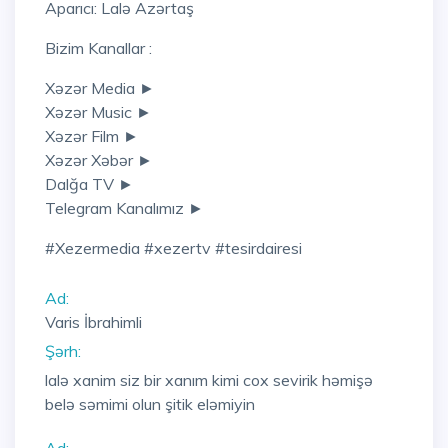
Aparıcı: Lalə Azərtaş
Bizim Kanallar :
Xəzər Media ►
Xəzər Music ►
Xəzər Film ►
Xəzər Xəbər ►
Dalğa TV ►
Telegram Kanalımız ►
#xezermedia #xezertv #tesirdairesi
Ad:
Varis İbrahimli
Şərh:
lalə xanim siz bir xanım kimi cox sevirik həmişə
belə səmimi olun şitik eləmiyin