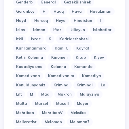
Genderb
General
GezekBishirek
Goranboy
H
Haqq
Hava
HavaLiman
Hayd
Hersoq
Heyd
Hindistan
I
Iclas
Idman
Iftar
Ikilioyun
Islahatlar
Itkil
Ixrac
K
Kadrlarshobesi
Kahramanmara
KamilC
Kayrat
KetrinKolonna
Kinomen
Kitab
Kiyev
Kodadiyasma
Kolonna
Komando
Komedixana
Komedixanim
Komediya
Konuldunyamiz
Krimina
Kriminal
La
Lift
M
Maa
Makron
Malayziya
Malta
Marsel
Masall
Mayor
Mehriban
MehribanV
Meksika
Meliorativt
Meloman
Meloman7