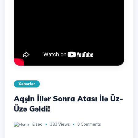
Xəbərlər
Aqşin İllər Sonra Atası İlə Üz-
Üzə Gəldi!
Elseo
383 Views
0 Comments