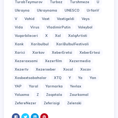
TurabTeymurov
Turbaz
Turshmeze
U
Ukrayna
Ukraynama
UNESCO
UrfanV
V
Vahid
Vaxt
Vaxtigeldi
Veys
Vida
Virus
VladimirPutin
Voleybol
Vuqarbileceri
X
Xal
XalqArtisti
Xank
Xaribulbul
XariBulbulFestivali
Xarici
Xarkov
XeberEretsi
XeberErtesi
Xezeraxsami
Xezerfilm
Xezermedia
Xezertv
Xezerxeber
Xocal
Xocav
Xosbextsabahalar
XTQ
Y
Ya
Yan
YAP
Yaral
Yarmarka
Yevlax
Yoluxma
Z
Zaqatala
Zaurkamal
ZefereNezer
Zeferisigi
Zelenski