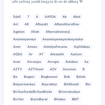
: sıfır yetmiş yeddi beşyüz iki on iki əllibeş 🌹
5de5
7
A
AAYDA
Ab
Abid
Acl
Afi
Aftandil
Aftandilisrafilov
Agdam
Allah
Alternativenerji
Anaminyemeyi
Anaminyemeyindenyoxdur
Anar
Anons
AntalyaForumu
AqilAbbas
AQSA
Ar
AT
Atesxetti
Autizm
Avar
Avrasiya
Avropa
Avtobus
Az
AZTV
AZTVcanl
AZV
Azvision
B
Ba
Bagevi
Baghavasi
Bak
Balak
Balyarmarkas
Bayraktar
BilikSaati
Bin
BirGunSizdeBirGunBizde
Birincistudiya
BiriVar
BizimBarel
Blinken
BMT