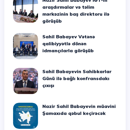
Nazir Sahil Babayev İƏT-in
araşdırmalar və təlim
mərkəzinin baş direktoru ilə
görüşüb
Sahil Babayev Vətənə
qalibiyyətlə dönən
idmançılarla görüşüb
Sahil Babayevin Sahibkarlar
Günü ilə bağlı konfransdakı
çıxışı
Nazir Sahil Babayevin müavini
Şamaxıda qəbul keçirəcək