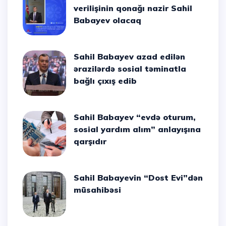
verilişinin qonağı nazir Sahil
Babayev olacaq
Sahil Babayev azad edilən
ərazilərdə sosial təminatla
bağlı çıxış edib
Sahil Babayev “evdə oturum,
sosial yardım alım” anlayışına
qarşıdır
Sahil Babayevin “Dost Evi”dən
müsahibəsi