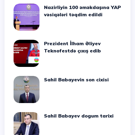
Nazirliyin 100 əməkdaşına YAP
vəsiqələri təqdim edildi
Prezident İlham Əliyev
Teknofestdə çıxış edib
Sahil Babayevin son cixisi
Sahil Babayev dogum tarixi