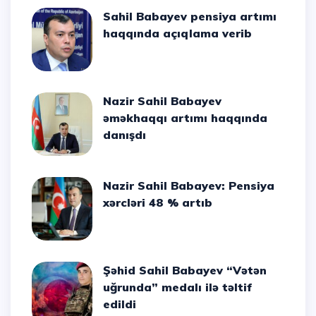
Sahil Babayev pensiya artımı
haqqında açıqlama verib
Nazir Sahil Babayev
əməkhaqqı artımı haqqında
danışdı
Nazir Sahil Babayev: Pensiya
xərcləri 48 % artıb
Şəhid Sahil Babayev “Vətən
uğrunda” medalı ilə təltif
edildi