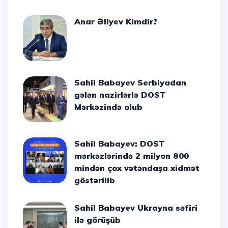
Anar Əliyev Kimdir?
Sahil Babayev Serbiyadan
gələn nazirlərlə DOST
Mərkəzində olub
Sahil Babayev: DOST
mərkəzlərində 2 milyon 800
mindən çox vətəndaşa xidmət
göstərilib
Sahil Babayev Ukrayna səfiri
ilə görüşüb