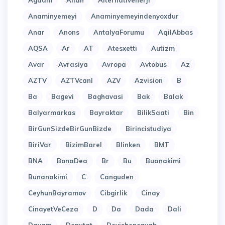
Agdam
Allah
Alternativenerji
Anaminyemeyi
Anaminyemeyindenyoxdur
Anar
Anons
AntalyaForumu
AqilAbbas
AQSA
Ar
AT
Atesxetti
Autizm
Avar
Avrasiya
Avropa
Avtobus
Az
AZTV
AZTVcanl
AZV
Azvision
B
Ba
Bagevi
Baghavasi
Bak
Balak
Balyarmarkas
Bayraktar
BilikSaati
Bin
BirGunSizdeBirGunBizde
Birincistudiya
BiriVar
BizimBarel
Blinken
BMT
BNA
BonaDea
Br
Bu
Buanakimi
Bunanakimi
C
Canguden
CeyhunBayramov
Cibgirlik
Cinay
CinayetVeCeza
D
Da
Dada
Dali