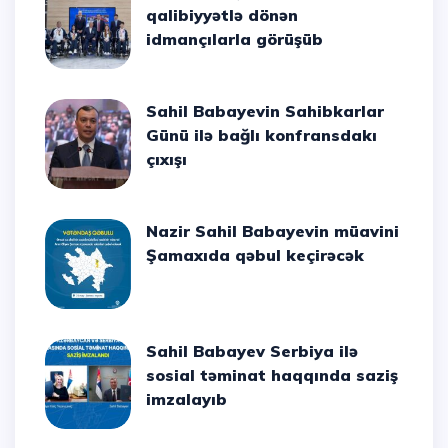
qalibiyyətlə dönən
idmançılarla görüşüb
Sahil Babayevin Sahibkarlar
Günü ilə bağlı konfransdakı
çıxışı
Nazir Sahil Babayevin müavini
Şamaxıda qəbul keçirəcək
Sahil Babayev Serbiya ilə
sosial təminat haqqında saziş
imzalayıb