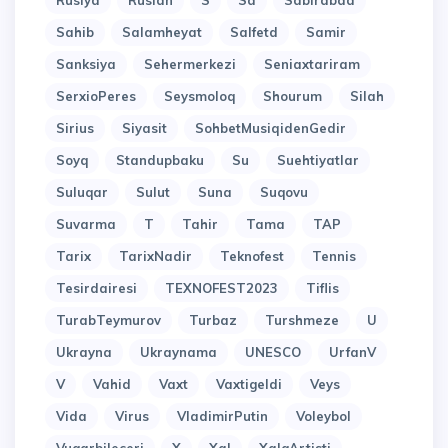
Rusiya
Ruslan
S
Sa
Sabirabad
Sahib
Salamheyat
Salfetd
Samir
Sanksiya
Sehermerkezi
Seniaxtariram
SerxioPeres
Seysmoloq
Shourum
Silah
Sirius
Siyasit
SohbetMusiqidenGedir
Soyq
Standupbaku
Su
Suehtiyatlar
Suluqar
Sulut
Suna
Suqovu
Suvarma
T
Tahir
Tama
TAP
Tarix
TarixNadir
Teknofest
Tennis
Tesirdairesi
TEXNOFEST2023
Tiflis
TurabTeymurov
Turbaz
Turshmeze
U
Ukrayna
Ukraynama
UNESCO
UrfanV
V
Vahid
Vaxt
Vaxtigeldi
Veys
Vida
Virus
VladimirPutin
Voleybol