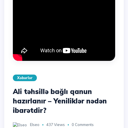
Xəbərlər
Ali təhsillə bağlı qanun
hazırlanır – Yeniliklər nədən
ibarətdir?
Elseo
437 Views
0 Comments