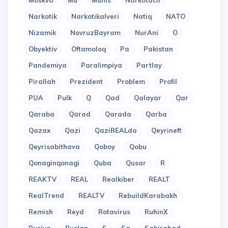
Moskva
Mu
Munis
Narkotacir
Narkotik
Narkotikalveri
Natiq
NATO
Nizamik
NovruzBayram
NurAni
O
Obyektiv
Oftamoloq
Pa
Pakistan
Pandemiya
Paralimpiya
Partlay
Pirallah
Prezident
Problem
Profil
PUA
Pulk
Q
Qad
Qalayar
Qar
Qaraba
Qarad
Qarada
Qarba
Qazax
Qazi
QaziREALda
Qeyrineft
Qeyrisabithava
Qoboy
Qobu
Qonaginqonagi
Quba
Qusar
R
REAKTV
REAL
Realkiber
REALT
RealTrend
REALTV
RebuildKarabakh
Remish
Reyd
Rotavirus
RuhinX