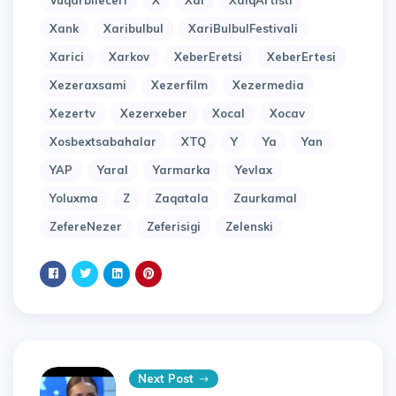
Vuqarbileceri
X
Xal
XalqArtisti
Xank
Xaribulbul
XariBulbulFestivali
Xarici
Xarkov
XeberEretsi
XeberErtesi
Xezeraxsami
Xezerfilm
Xezermedia
Xezertv
Xezerxeber
Xocal
Xocav
Xosbextsabahalar
XTQ
Y
Ya
Yan
YAP
Yaral
Yarmarka
Yevlax
Yoluxma
Z
Zaqatala
Zaurkamal
ZefereNezer
Zeferisigi
Zelenski
Next Post