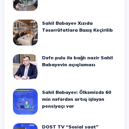
Sahil Babayev Xızıda
Təsərrüfatlara Baxış Keçirilib
Dəfn pulu ilə bağlı nazir Sahil
Babayevin açıqlaması
Sahil Babayev: Ölkəmizdə 60
min nəfərdən artıq işləyən
pensiyaçı var
DOST TV “Sosial saat”