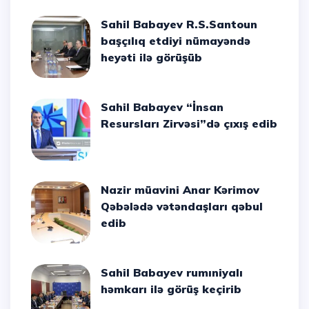
Sahil Babayev R.S.Santoun
başçılıq etdiyi nümayəndə
heyəti ilə görüşüb
Sahil Babayev “İnsan
Resursları Zirvəsi”də çıxış edib
Nazir müavini Anar Kərimov
Qəbələdə vətəndaşları qəbul
edib
Sahil Babayev rumıniyalı
həmkarı ilə görüş keçirib