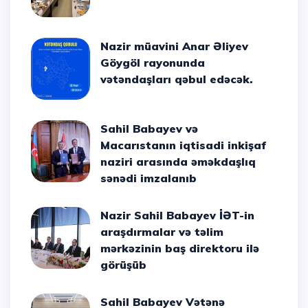
Nazir müavini Anar Əliyev
Göygöl rayonunda
vətəndaşları qəbul edəcək.
Sahil Babayev və
Macarıstanın iqtisadi inkişaf
naziri arasında əməkdaşlıq
sənədi imzalanıb
Nazir Sahil Babayev İƏT-in
araşdırmalar və təlim
mərkəzinin baş direktoru ilə
görüşüb
Sahil Babayev Vətənə