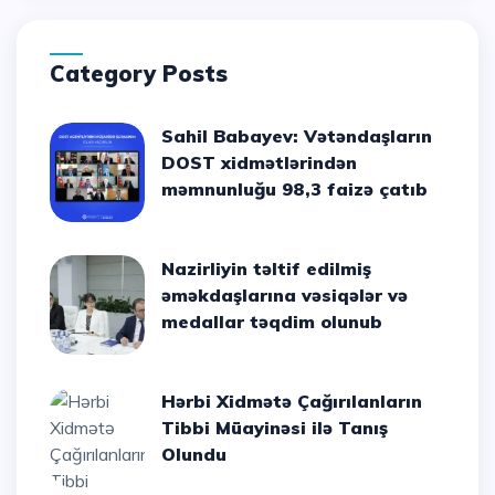
Category Posts
Sahil Babayev: Vətəndaşların
DOST xidmətlərindən
məmnunluğu 98,3 faizə çatıb
Nazirliyin təltif edilmiş
əməkdaşlarına vəsiqələr və
medallar təqdim olunub
Hərbi Xidmətə Çağırılanların
Tibbi Müayinəsi ilə Tanış
Olundu