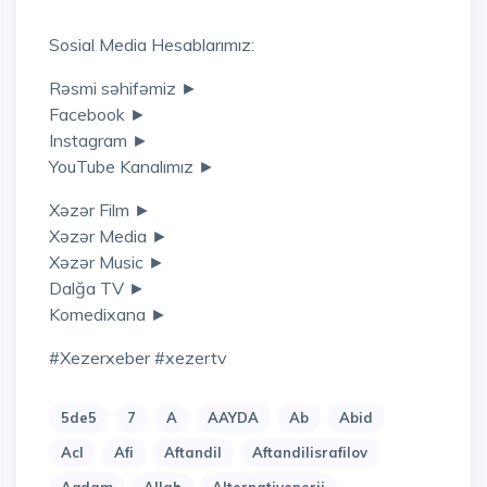
Sosial Media Hesablarımız:
Rəsmi səhifəmiz ►
Facebook ►
Instagram ►
YouTube Kanalımız ►
Xəzər Film ►
Xəzər Media ►
Xəzər Music ►
Dalğa TV ►
Komedixana ►
#xezerxeber #xezertv
5de5
7
A
AAYDA
Ab
Abid
Acl
Afi
Aftandil
Aftandilisrafilov