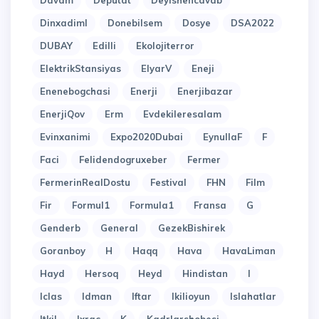
Davam
Deputat
Deyishencavab
Dinxadiml
Donebilsem
Dosye
DSA2022
DUBAY
Edilli
Ekolojiterror
ElektrikStansiyas
ElyarV
Eneji
Enenebogchasi
Enerji
Enerjibazar
EnerjiQov
Erm
Evdekileresalam
Evinxanimi
Expo2020Dubai
EynullaF
F
Faci
Felidendogruxeber
Fermer
FermerinRealDostu
Festival
FHN
Film
Fir
Formul1
Formula1
Fransa
G
Genderb
General
GezekBishirek
Goranboy
H
Haqq
Hava
HavaLiman
Hayd
Hersoq
Heyd
Hindistan
I
Iclas
Idman
Iftar
Ikilioyun
Islahatlar