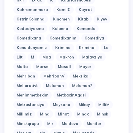
Itkil
Ixrac
K
Kadrlarshobesi
Kahramanmara
KamilC
Kayrat
KetrinKolonna
Kinomen
Kitab
Kiyev
Kodadiyasma
Kolonna
Komando
Komedixana
Komedixanim
Komediya
Konuldunyamiz
Krimina
Kriminal
La
Lift
M
Maa
Makron
Malayziya
Malta
Marsel
Masall
Mayor
Mehriban
MehribanV
Meksika
Meliorativt
Meloman
Meloman7
Menimmetbexim
MetbaxinAgasi
Metrostansiya
Meyxana
Mikay
MilliM
Millimiz
Mina
Minat
Minax
Minsk
Minskqrupu
Mir
Moldova
Monitor