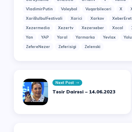
VladimirPutin
Voleybol
Vuqarbileceri
X
XariBulbulFestivali
Xarici
Xarkov
XeberEret
Xezermedia
Xezertv
Xezerxeber
Xocal
Yan
YAP
Yaral
Yarmarka
Yevlax
Yol
ZefereNezer
Zeferisigi
Zelenski
Next Post
Təsir Dairəsi – 14.06.2023