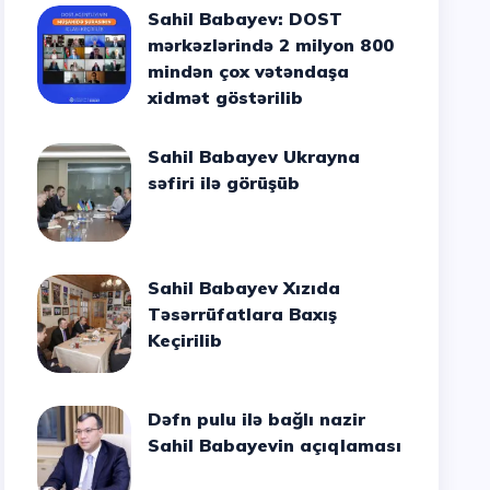
Sahil Babayev: DOST
mərkəzlərində 2 milyon 800
mindən çox vətəndaşa
xidmət göstərilib
Sahil Babayev Ukrayna
səfiri ilə görüşüb
Sahil Babayev Xızıda
Təsərrüfatlara Baxış
Keçirilib
Dəfn pulu ilə bağlı nazir
Sahil Babayevin açıqlaması