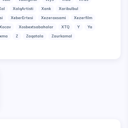
Xal
XalqArtisti
Xank
Xaribulbul
si
XeberErtesi
Xezeraxsami
Xezerfilm
Xocav
Xosbextsabahalar
XTQ
Y
Ya
uxma
Z
Zaqatala
Zaurkamal