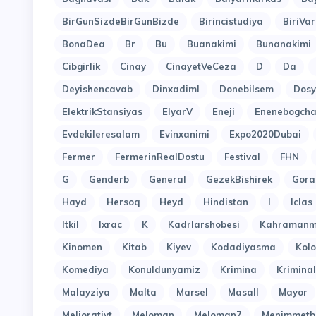
BirGunSizdeBirGunBizde
Birincistudiya
BiriVar
BonaDea
Br
Bu
Buanakimi
Bunanakimi
Cibgirlik
Cinay
CinayetVeCeza
D
Da
Deyishencavab
Dinxadiml
Donebilsem
Dosy
ElektrikStansiyas
ElyarV
Eneji
Enenebogcha
Evdekileresalam
Evinxanimi
Expo2020Dubai
Fermer
FermerinRealDostu
Festival
FHN
G
Genderb
General
GezekBishirek
Gora
Hayd
Hersoq
Heyd
Hindistan
I
Iclas
Itkil
Ixrac
K
Kadrlarshobesi
Kahramanm
Kinomen
Kitab
Kiyev
Kodadiyasma
Kol
Komediya
Konuldunyamiz
Krimina
Kriminal
Malayziya
Malta
Marsel
Masall
Mayor
Meliorativt
Meloman
Meloman7
Menimmetb