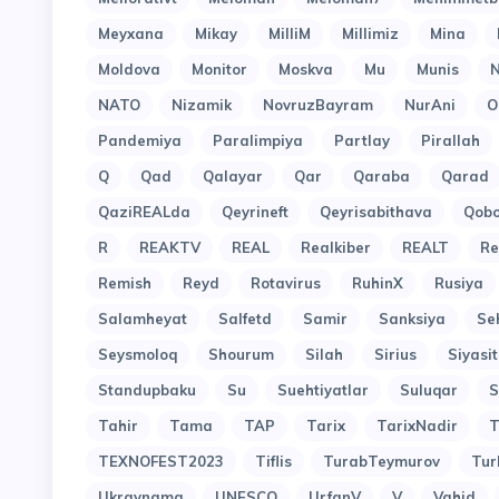
Meyxana
Mikay
MilliM
Millimiz
Mina
Moldova
Monitor
Moskva
Mu
Munis
N
NATO
Nizamik
NovruzBayram
NurAni
O
Pandemiya
Paralimpiya
Partlay
Pirallah
Q
Qad
Qalayar
Qar
Qaraba
Qarad
QaziREALda
Qeyrineft
Qeyrisabithava
Qob
R
REAKTV
REAL
Realkiber
REALT
Re
Remish
Reyd
Rotavirus
RuhinX
Rusiya
Salamheyat
Salfetd
Samir
Sanksiya
Se
Seysmoloq
Shourum
Silah
Sirius
Siyasit
Standupbaku
Su
Suehtiyatlar
Suluqar
S
Tahir
Tama
TAP
Tarix
TarixNadir
T
TEXNOFEST2023
Tiflis
TurabTeymurov
Tur
Ukraynama
UNESCO
UrfanV
V
Vahid