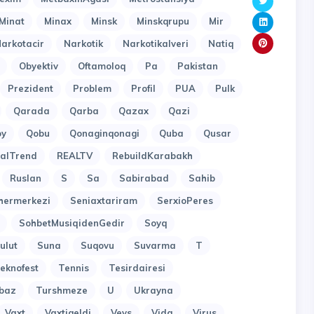
Minat
Minax
Minsk
Minskqrupu
Mir
arkotacir
Narkotik
Narkotikalveri
Natiq
Obyektiv
Oftamoloq
Pa
Pakistan
Prezident
Problem
Profil
PUA
Pulk
Qarada
Qarba
Qazax
Qazi
oy
Qobu
Qonaginqonagi
Quba
Qusar
alTrend
REALTV
RebuildKarabakh
Ruslan
S
Sa
Sabirabad
Sahib
hermerkezi
Seniaxtariram
SerxioPeres
SohbetMusiqidenGedir
Soyq
ulut
Suna
Suqovu
Suvarma
T
eknofest
Tennis
Tesirdairesi
baz
Turshmeze
U
Ukrayna
Vaxt
Vaxtigeldi
Veys
Vida
Virus