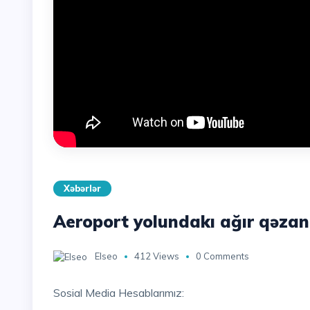
Xəbərlər
Aeroport yolundakı ağır qəzan
Elseo
412 Views
0 Comments
Sosial Media Hesablarımız: