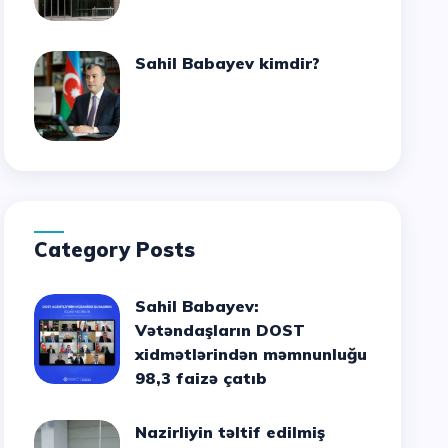
Sahil Babayev kimdir?
Category Posts
Sahil Babayev:
Vətəndaşların DOST
xidmətlərindən məmnunluğu
98,3 faizə çatıb
Nazirliyin təltif edilmiş