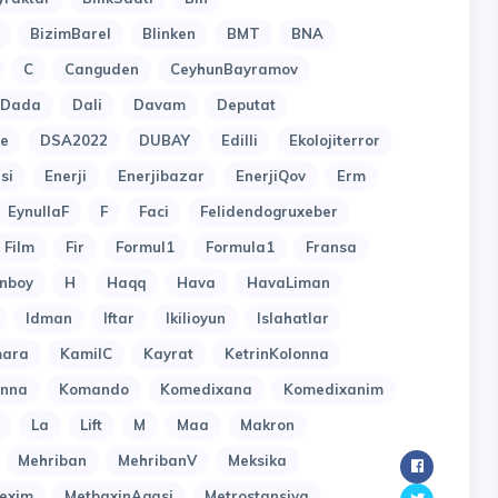
BizimBarel
Blinken
BMT
BNA
C
Canguden
CeyhunBayramov
Dada
Dali
Davam
Deputat
e
DSA2022
DUBAY
Edilli
Ekolojiterror
si
Enerji
Enerjibazar
EnerjiQov
Erm
EynullaF
F
Faci
Felidendogruxeber
Film
Fir
Formul1
Formula1
Fransa
nboy
H
Haqq
Hava
HavaLiman
Idman
Iftar
Ikilioyun
Islahatlar
ara
KamilC
Kayrat
KetrinKolonna
onna
Komando
Komedixana
Komedixanim
La
Lift
M
Maa
Makron
Mehriban
MehribanV
Meksika
exim
MetbaxinAgasi
Metrostansiya