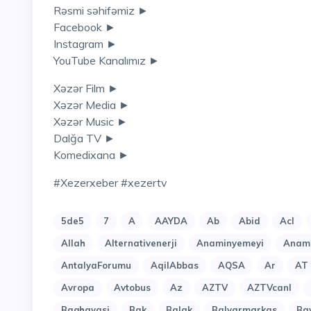
Rəsmi səhifəmiz ►
Facebook ►
Instagram ►
YouTube Kanalımız ►
Xəzər Film ►
Xəzər Media ►
Xəzər Music ►
Dalğa TV ►
Komedixana ►
#xezerxeber #xezertv
5de5
7
A
AAYDA
Ab
Abid
Acl
Allah
Alternativenerji
Anaminyemeyi
Anami
AntalyaForumu
AqilAbbas
AQSA
Ar
AT
Avropa
Avtobus
Az
AZTV
AZTVcanl
Baghavasi
Bak
Balak
Balyarmarkas
Ba