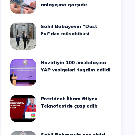
anlayışına qarşıdır
Sahil Babayevin “Dost
Evi”dən müsahibəsi
Nazirliyin 100 əməkdaşına
YAP vəsiqələri təqdim edildi
Prezident İlham Əliyev
Teknofestdə çıxış edib
Sahil Babayevin son cixisi