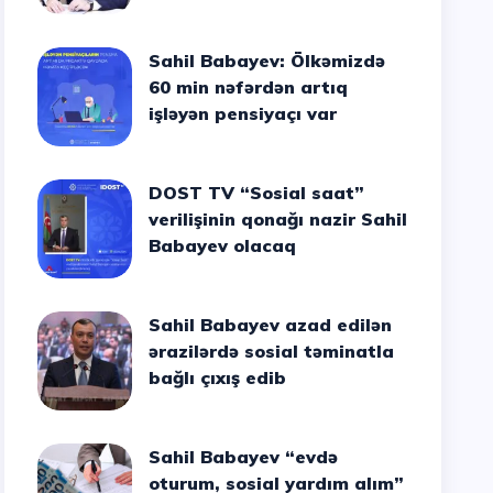
Sahil Babayev: Ölkəmizdə
60 min nəfərdən artıq
işləyən pensiyaçı var
DOST TV “Sosial saat”
verilişinin qonağı nazir Sahil
Babayev olacaq
Sahil Babayev azad edilən
ərazilərdə sosial təminatla
bağlı çıxış edib
Sahil Babayev “evdə
oturum, sosial yardım alım”