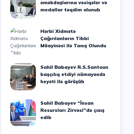
əməkdaşlarına vəsiqələr və
medallar təqdim olunub
Hərbi Xidmətə
Çağırılanların Tibbi
Müayinəsi ilə Tanış Olundu
Sahil Babayev R.S.Santoun
başçılıq etdiyi nümayəndə
heyəti ilə görüşüb
Sahil Babayev “İnsan
Resursları Zirvəsi”də çıxış
edib