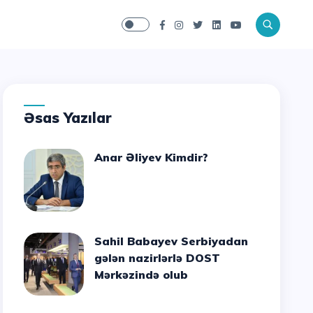
Əsas Yazılar
Anar Əliyev Kimdir?
Sahil Babayev Serbiyadan
gələn nazirlərlə DOST
Mərkəzində olub