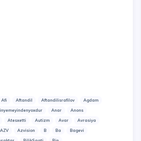
Afi
Aftandil
Aftandilisrafilov
Agdam
nyemeyindenyoxdur
Anar
Anons
Atesxetti
Autizm
Avar
Avrasiya
AZV
Azvision
B
Ba
Bagevi
yraktar
BilikSaati
Bin