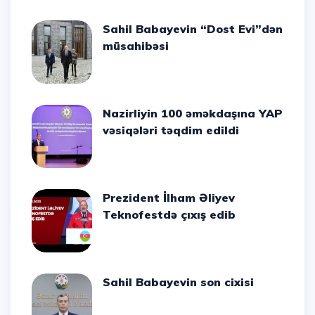
Sahil Babayevin “Dost Evi”dən
müsahibəsi
Nazirliyin 100 əməkdaşına YAP
vəsiqələri təqdim edildi
Prezident İlham Əliyev
Teknofestdə çıxış edib
Sahil Babayevin son cixisi