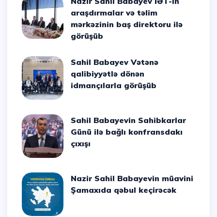
Nazir Sahil Babayev İƏT-in
araşdırmalar və təlim
mərkəzinin baş direktoru ilə
görüşüb
Sahil Babayev Vətənə
qalibiyyətlə dönən
idmançılarla görüşüb
Sahil Babayevin Sahibkarlar
Günü ilə bağlı konfransdakı
çıxışı
Nazir Sahil Babayevin müavini
Şamaxıda qəbul keçirəcək