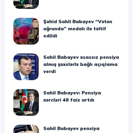
Şəhid Sahil Babayev “Vətən
uğrunda” medalı ilə təltif
edildi
Sahil Babayev əsassız pensiya
almış şəxslərlə bağlı açıqlama
verdi
Sahil Babayev: Pensiya
xərcləri 48 faiz artıb
Sahil Babayev pensiya