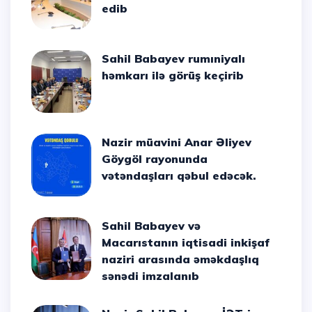
edib
Sahil Babayev rumıniyalı
həmkarı ilə görüş keçirib
Nazir müavini Anar Əliyev
Göygöl rayonunda
vətəndaşları qəbul edəcək.
Sahil Babayev və
Macarıstanın iqtisadi inkişaf
naziri arasında əməkdaşlıq
sənədi imzalanıb