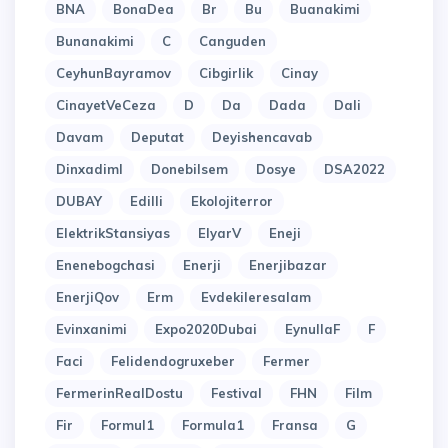
BNA
BonaDea
Br
Bu
Buanakimi
Bunanakimi
C
Canguden
CeyhunBayramov
Cibgirlik
Cinay
CinayetVeCeza
D
Da
Dada
Dali
Davam
Deputat
Deyishencavab
Dinxadiml
Donebilsem
Dosye
DSA2022
DUBAY
Edilli
Ekolojiterror
ElektrikStansiyas
ElyarV
Eneji
Enenebogchasi
Enerji
Enerjibazar
EnerjiQov
Erm
Evdekileresalam
Evinxanimi
Expo2020Dubai
EynullaF
F
Faci
Felidendogruxeber
Fermer
FermerinRealDostu
Festival
FHN
Film
Fir
Formul1
Formula1
Fransa
G