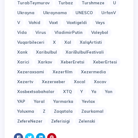
TurabTeymurov
Turbaz
Turshmeze
U
Ukrayna
Ukraynama
UNESCO
UrfanV
V
Vahid
Vaxt
Vaxtigeldi
Veys
Vida
Virus
VladimirPutin
Voleybol
Vuqarbileceri
X
Xal
XalqArtisti
Xank
Xaribulbul
XariBulbulFestivali
Xarici
Xarkov
XeberEretsi
XeberErtesi
Xezeraxsami
Xezerfilm
Xezermedia
Xezertv
Xezerxeber
Xocal
Xocav
Xosbextsabahalar
XTQ
Y
Ya
Yan
YAP
Yaral
Yarmarka
Yevlax
Yoluxma
Z
Zaqatala
Zaurkamal
ZefereNezer
Zeferisigi
Zelenski