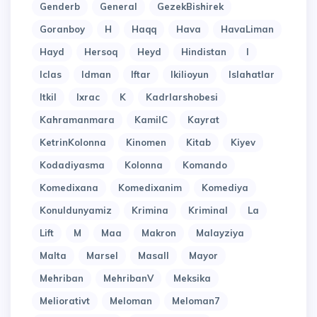
Genderb
General
GezekBishirek
Goranboy
H
Haqq
Hava
HavaLiman
Hayd
Hersoq
Heyd
Hindistan
I
Iclas
Idman
Iftar
Ikilioyun
Islahatlar
Itkil
Ixrac
K
Kadrlarshobesi
Kahramanmara
KamilC
Kayrat
KetrinKolonna
Kinomen
Kitab
Kiyev
Kodadiyasma
Kolonna
Komando
Komedixana
Komedixanim
Komediya
Konuldunyamiz
Krimina
Kriminal
La
Lift
M
Maa
Makron
Malayziya
Malta
Marsel
Masall
Mayor
Mehriban
MehribanV
Meksika
Meliorativt
Meloman
Meloman7