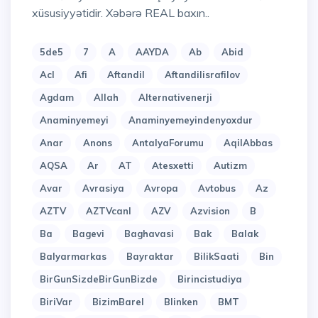
xüsusiyyətidir. Xəbərə REAL baxın..
5de5
7
A
AAYDA
Ab
Abid
Acl
Afi
Aftandil
Aftandilisrafilov
Agdam
Allah
Alternativenerji
Anaminyemeyi
Anaminyemeyindenyoxdur
Anar
Anons
AntalyaForumu
AqilAbbas
AQSA
Ar
AT
Atesxetti
Autizm
Avar
Avrasiya
Avropa
Avtobus
Az
AZTV
AZTVcanl
AZV
Azvision
B
Ba
Bagevi
Baghavasi
Bak
Balak
Balyarmarkas
Bayraktar
BilikSaati
Bin
BirGunSizdeBirGunBizde
Birincistudiya
BiriVar
BizimBarel
Blinken
BMT