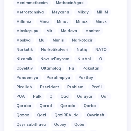
Menimmetbexim
MetbaxinAgasi
Metrostansiya
Meyxana
Mikay
MilliM
Millimiz
Mina
Minat
Minax
Minsk
Minskqrupu
Mir
Moldova
Monitor
Moskva
Mu
Munis
Narkotacir
Narkotik
Narkotikalveri
Natiq
NATO
Nizamik
NovruzBayram
NurAni
O
Obyektiv
Oftamoloq
Pa
Pakistan
Pandemiya
Paralimpiya
Partlay
Pirallah
Prezident
Problem
Profil
PUA
Pulk
Q
Qad
Qalayar
Qar
Qaraba
Qarad
Qarada
Qarba
Qazax
Qazi
QaziREALda
Qeyrineft
Qeyrisabithava
Qoboy
Qobu