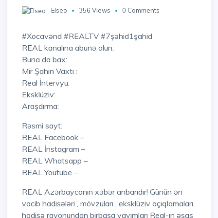
Elseo
356 Views
0 Comments
#Xocavənd #REALTV #7şəhid1şahid
REAL kanalına abunə olun:
Buna da bax:
Mir Şahin Vaxtı :
Real İntervyu:
Eksklüziv:
Araşdırma:
Rəsmi sayt:
REAL Facebook –
REAL İnstagram –
REAL Whatsapp –
REAL Youtube –
REAL Azərbaycanın xəbər anbarıdır! Günün ən
vacib hadisələri , mövzuları , eksklüziv açıqlamaları,
hadisə rayonundan birbaşa yayımları Real-ın əsas