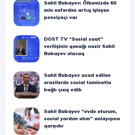
Sahil Babayev: Ölkəmizdə 60
min nəfərdən artıq işləyən
pensiyaçı var
DOST TV “Sosial saat”
verilişinin qonağı nazir Sahil
Babayev olacaq
Sahil Babayev azad edilən
ərazilərdə sosial təminatla
bağlı çıxış edib
Sahil Babayev “evdə oturum,
sosial yardım alım” anlayışına
qarşıdır