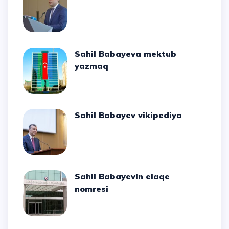
Sahil Babayeva mektub
yazmaq
Sahil Babayev vikipediya
Sahil Babayevin elaqe
nomresi