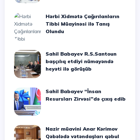
Hərbi Xidmətə Çağırılanların
Tibbi Müayinəsi ilə Tanış
Olundu
Sahil Babayev R.S.Santoun
başçılıq etdiyi nümayəndə
heyəti ilə görüşüb
Sahil Babayev “İnsan
Resursları Zirvəsi”də çıxış edib
Nazir müavini Anar Kərimov
Qəbələdə vətəndaşları qəbul