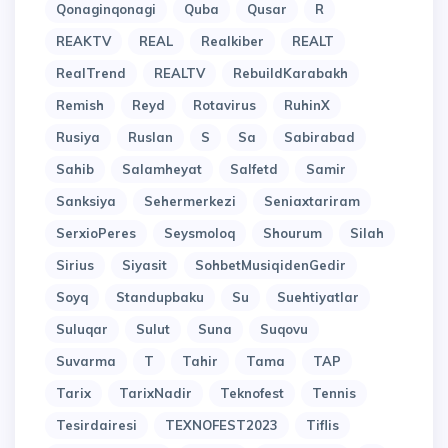
Qonaginqonagi
Quba
Qusar
R
REAKTV
REAL
Realkiber
REALT
RealTrend
REALTV
RebuildKarabakh
Remish
Reyd
Rotavirus
RuhinX
Rusiya
Ruslan
S
Sa
Sabirabad
Sahib
Salamheyat
Salfetd
Samir
Sanksiya
Sehermerkezi
Seniaxtariram
SerxioPeres
Seysmoloq
Shourum
Silah
Sirius
Siyasit
SohbetMusiqidenGedir
Soyq
Standupbaku
Su
Suehtiyatlar
Suluqar
Sulut
Suna
Suqovu
Suvarma
T
Tahir
Tama
TAP
Tarix
TarixNadir
Teknofest
Tennis
Tesirdairesi
TEXNOFEST2023
Tiflis