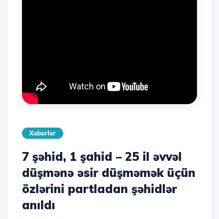
Xəbərlər
7 şəhid, 1 şahid – 25 il əvvəl
düşmənə əsir düşməmək üçün
özlərini partladan şəhidlər
anıldı