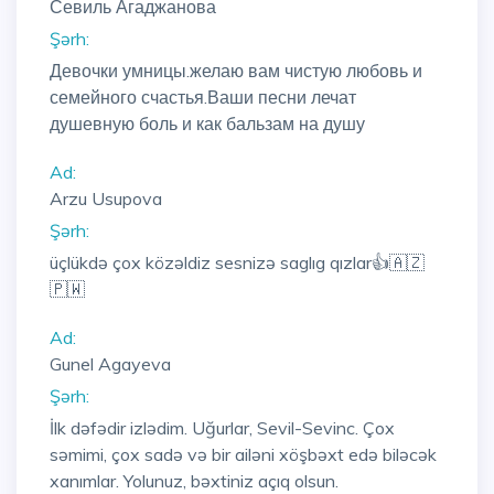
Севиль Агаджанова
Şərh:
Девочки умницы.желаю вам чистую любовь и
семейного счастья.Ваши песни лечат
душевную боль и как бальзам на душу
Ad:
Arzu Usupova
Şərh:
üçlükdə çox közəldiz sesnizə saglıg qızlar👍🇦🇿
🇵🇼
Ad:
Gunel Agayeva
Şərh:
İlk dəfədir izlədim. Uğurlar, Sevil-Sevinc. Çox
səmimi, çox sadə və bir ailəni xöşbəxt edə biləcək
xanımlar. Yolunuz, bəxtiniz açıq olsun.