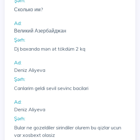
Şərh:
Сколько им?
Ad:
Великий Азербайджан
Şərh:
Dj baxanda mən ət tökdüm 2 kq
Ad:
Deniz Aliyeva
Şərh:
Canlarim geldi sevil sevinc bacilari
Ad:
Deniz Aliyeva
Şərh:
Bular ne gozeldiler sirindiler olurem bu qizlar ucun
var xosbext olasiz