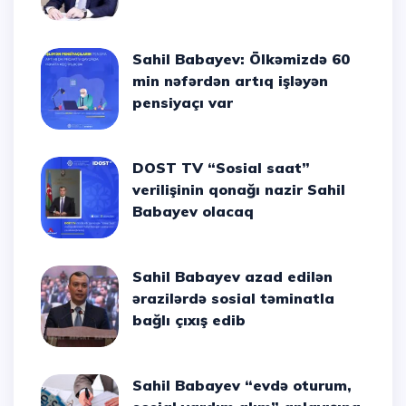
Sahil Babayev: Ölkəmizdə 60
min nəfərdən artıq işləyən
pensiyaçı var
DOST TV “Sosial saat”
verilişinin qonağı nazir Sahil
Babayev olacaq
Sahil Babayev azad edilən
ərazilərdə sosial təminatla
bağlı çıxış edib
Sahil Babayev “evdə oturum,