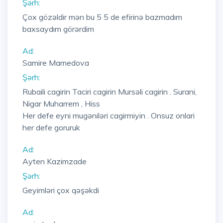
Şərh:
Çox gözəldir mən bu 5 5 de efirinə bazmadım
baxsaydım görərdim
Ad:
Samire Mamedova
Şərh:
Rubaili cagirin Taciri cagirin Mursəli cagirin . Surani,
Nigar Muharrem , Hiss
Her defe eyni mugəniləri cagirmiyin . Onsuz onlari
her defe goruruk
Ad:
Ayten Kazimzade
Şərh:
Geyimləri çox qəşəkdi
Ad: