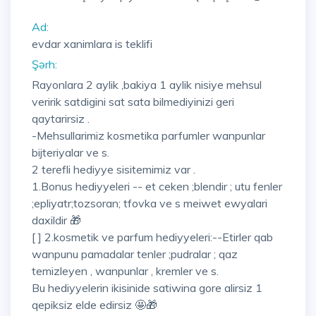
Ad:
evdar xanimlara is teklifi
Şərh:
Rayonlara 2 aylik ,bakiya 1 aylik nisiye mehsul
veririk satdigini sat sata bilmediyinizi geri
qaytarirsiz .
-Mehsullarimiz kosmetika parfumler wanpunlar
bijteriyalar ve s.
2 terefli hediyye sisitemimiz var .
1.Bonus hediyyeleri -- et ceken ;blendir ; utu fenler
;epliyatr;tozsoran; tfovka ve s meiwet ewyalari
daxildir 🎁
[ ] 2.kosmetik ve parfum hediyyeleri:--Etirler qab
wanpunu pamadalar tenler ;pudralar ; qaz
temizleyen , wanpunlar , kremler ve s.
Bu hediyyelerin ikisinide satiwina gore alirsiz 1
qepiksiz elde edirsiz 🤩🎁