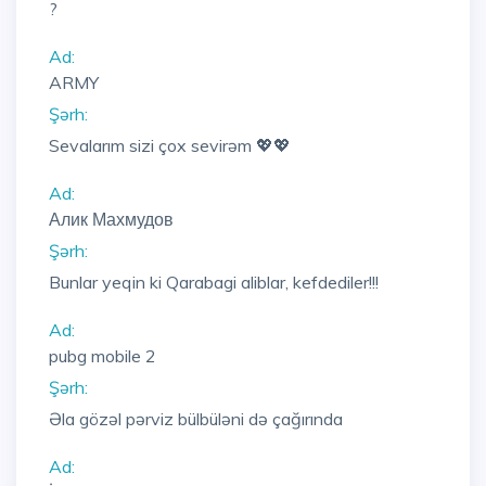
?
Ad:
ARMY
Şərh:
Sevalarım sizi çox sevirəm 💖💖
Ad:
Алик Махмудов
Şərh:
Bunlar yeqin ki Qarabagi aliblar, kefdediler!!!
Ad:
pubg mobile 2
Şərh:
Əla gözəl pərviz bülbüləni də çağırında
Ad: