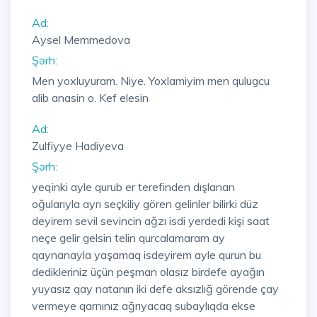
Ad:
Aysel Memmedova
Şərh:
Men yoxluyuram. Niye. Yoxlamiyim men qulugcu
alib anasin o. Kef elesin
Ad:
Zulfiyye Hadiyeva
Şərh:
yeqinki ayle qurub er terefinden dışlanan
oğularıyla ayrı seçkiliy gören gelinler bilirki düz
deyirem sevil sevincin ağzı isdi yerdedi kişi saat
neçe gelir gelsin telin qurcalamaram ay
qaynanayla yaşamaq isdeyirem ayle qurun bu
dedikleriniz üçün peşman olasız birdefe ayağın
yuyasız qay natanın iki defe aksızlığ görende çay
vermeye qarnınız ağrıyacaq subaylıqda ekse