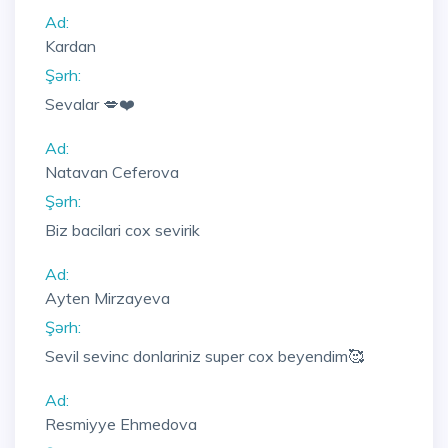
Ad:
Kardan
Şərh:
Sevalar 💋❤️
Ad:
Natavan Ceferova
Şərh:
Biz bacilari cox sevirik
Ad:
Ayten Mirzayeva
Şərh:
Sevil sevinc donlariniz super cox beyendim🥰
Ad:
Resmiyye Ehmedova