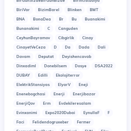
BirGunSizdeBirGunBizde
Birincistudiya
BiriVar
BizimBarel
Blinken
BMT
BNA
BonaDea
Br
Bu
Buanakimi
Bunanakimi
C
Canguden
CeyhunBayramov
Cibgirlik
Cinay
CinayetVeCeza
D
Da
Dada
Dali
Davam
Deputat
Deyishencavab
Dinxadiml
Donebilsem
Dosye
DSA2022
DUBAY
Edilli
Ekolojiterror
ElektrikStansiyas
ElyarV
Eneji
Enenebogchasi
Enerji
Enerjibazar
EnerjiQov
Erm
Evdekileresalam
Evinxanimi
Expo2020Dubai
EynullaF
F
Faci
Felidendogruxeber
Fermer