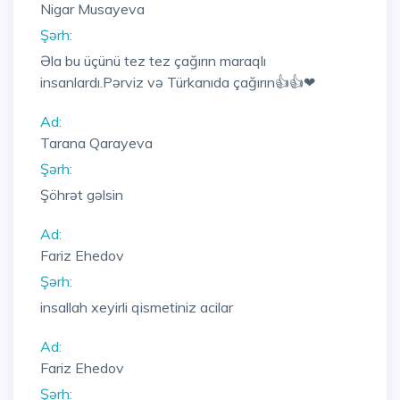
Nigar Musayeva
Şərh:
Əla bu üçünü tez tez çağırın maraqlı
insanlardı.Pərviz və Türkanıda çağırın👍👍❤
Ad:
Tarana Qarayeva
Şərh:
Şöhrət gəlsin
Ad:
Fariz Ehedov
Şərh:
insallah xeyirli qismetiniz acilar
Ad:
Fariz Ehedov
Şərh: