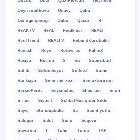
Qazax
Qazi
QaziREALda
Qeyrineft
Qeyrisabithava
Qoboy
Qobu
Qonaginqonagi
Quba
Qusar
R
REAKTV
REAL
Realkiber
REALT
RealTrend
REALTV
RebuildKarabakh
Remish
Reyd
Rotavirus
RuhinX
Rusiya
Ruslan
S
Sa
Sabirabad
Sahib
Salamheyat
Salfetd
Samir
Sanksiya
Sehermerkezi
Seniaxtariram
SerxioPeres
Seysmoloq
Shourum
Silah
Sirius
Siyasit
SohbetMusiqidenGedir
Soyq
Standupbaku
Su
Suehtiyatlar
Suluqar
Sulut
Suna
Suqovu
Suvarma
T
Tahir
Tama
TAP