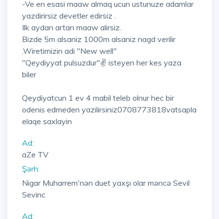
-Ve en esasi maaw almaq ucun ustunuze adamlar
yazdirirsiz devetler edirsiz .
Ilk aydan artan maaw alirsiz.
Bizde 5m alsaniz 1000m alsaniz nagd verilir
.Wiretimizin adi "New well"
"Qeydiyyat pulsuzdur"✌ isteyen her kes yaza
biler
Qeydiyatcun 1 ev 4 mabil teleb olnur hec bir
odenis edmeden yazilirsiniz0708773818vatsapla
elaqe saxlayin
Ad:
aZe TV
Şərh:
Nigar Muharrem'nən duet yaxşı olar məncə Sevil
Sevinc
Ad: