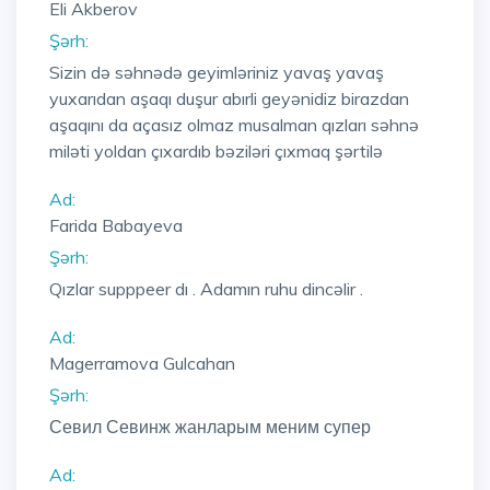
Eli Akberov
Şərh:
Sizin də səhnədə geyimləriniz yavaş yavaş
yuxarıdan aşaqı duşur abırli geyənidiz birazdan
aşaqını da açasız olmaz musalman qızları səhnə
miləti yoldan çıxardıb bəziləri çıxmaq şərtilə
Ad:
Farida Babayeva
Şərh:
Qızlar supppeer dı . Adamın ruhu dincəlir .
Ad:
Magerramova Gulcahan
Şərh:
Севил Севинж жанларым меним супер
Ad: