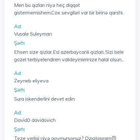
Men bu qızları niyə heç diqqət
gistermemishem.Cox sevgiləri var bir birinə qarshi.
Ad:
Vusale Suleyman
Şərh:
Ehsen size qizlar.Esl azerbaycanli qizlari..Sizi bele
gozel terbiyelendiren valideyinlerinize halal olsun..
Ad:
Zeyneb eliyeva
Şərh:
Sura iskenderlini devet edin
Ad:
David0 davidovich
Şərh:
Teze verlişi niyə qoymursonuz? Qzıqlaşıram😠