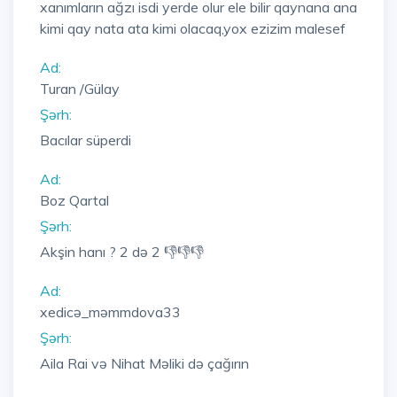
xanımların ağzı isdi yerde olur ele bilir qaynana ana
kimi qay nata ata kimi olacaq,yox ezizim malesef
Ad:
Turan /Gülay
Şərh:
Bacılar süperdi
Ad:
Boz Qartal
Şərh:
Akşin hanı ? 2 də 2 👎👎👎
Ad:
xedicə_məmmdova33
Şərh:
Aila Rai və Nihat Məliki də çağırın