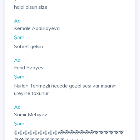
halal olsun size
Ad:
Kemale Abdullayeva
Şərh:
Sohret gelsin
Ad:
Ferid Rzayev
Şərh:
Nurlan Tehmezli necede gozel sesi var insanin
ureyine toxunur
Ad:
Samir Mehiyev
Şərh:
👍👍👍👍👍👍👍👍👍🧿🧿🧿🧿🧿🧿🧿💖💖💖💖💖💖