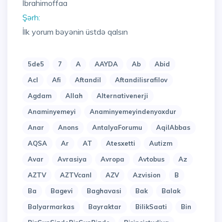
İbrahimoffaa
Şərh:
İlk yorum bəyənin üstdə qalsın
5de5
7
A
AAYDA
Ab
Abid
Acl
Afi
Aftandil
Aftandilisrafilov
Agdam
Allah
Alternativenerji
Anaminyemeyi
Anaminyemeyindenyoxdur
Anar
Anons
AntalyaForumu
AqilAbbas
AQSA
Ar
AT
Atesxetti
Autizm
Avar
Avrasiya
Avropa
Avtobus
Az
AZTV
AZTVcanl
AZV
Azvision
B
Ba
Bagevi
Baghavasi
Bak
Balak
Balyarmarkas
Bayraktar
BilikSaati
Bin