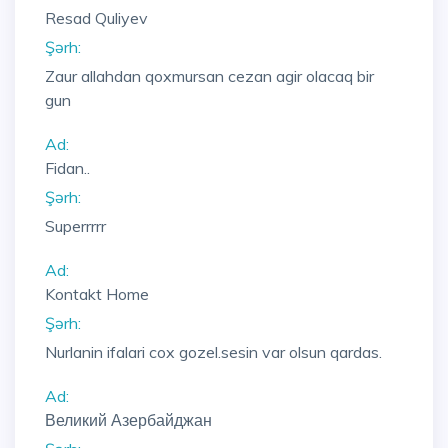
Resad Quliyev
Şərh:
Zaur allahdan qoxmursan cezan agir olacaq bir
gun
Ad:
Fidan..
Şərh:
Superrrrr
Ad:
Kontakt Home
Şərh:
Nurlanin ifalari cox gozel.sesin var olsun qardas.
Ad:
Великий Азербайджан