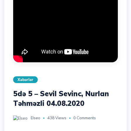
Xəbərlər
5də 5 – Sevil Sevinc, Nurlan
Təhməzli 04.08.2020
Elseo
438 Views
0 Comments