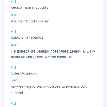
Ad:
xedicə_məmmdova33
Şərh:
Aila və nihatıda çağırın
Ad:
Король Генералов
Şərh:
Не доверяйте банкам потеряете деньги. В Баку
люди не могут снять свои кровные.
Ad:
Guler Qasimova
Şərh:
İfratida cagirin ozu simpaticni mahnilarida cox
superdi
Ad: