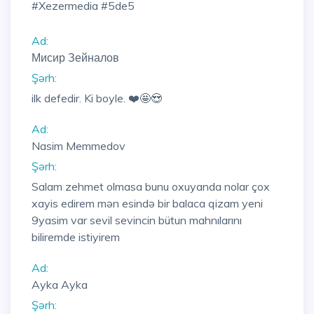
#xezermedia #5de5
Ad:
Мисир Зейналов
Şərh:
ilk defedir. Ki boyle. ❤️🤩😍
Ad:
Nasim Memmedov
Şərh:
Salam zehmet olmasa bunu oxuyanda nolar çox
xayis edirem mən esində bir balaca qizam yeni
9yasim var sevil sevincin bütun mahnılarını
biliremde istiyirem
Ad:
Ayka Ayka
Şərh: