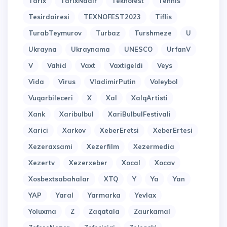
Tarix
TarixNadir
Teknofest
Tennis
Tesirdairesi
TEXNOFEST2023
Tiflis
TurabTeymurov
Turbaz
Turshmeze
U
Ukrayna
Ukraynama
UNESCO
UrfanV
V
Vahid
Vaxt
Vaxtigeldi
Veys
Vida
Virus
VladimirPutin
Voleybol
Vuqarbileceri
X
Xal
XalqArtisti
Xank
Xaribulbul
XariBulbulFestivali
Xarici
Xarkov
XeberEretsi
XeberErtesi
Xezeraxsami
Xezerfilm
Xezermedia
Xezertv
Xezerxeber
Xocal
Xocav
Xosbextsabahalar
XTQ
Y
Ya
Yan
YAP
Yaral
Yarmarka
Yevlax
Yoluxma
Z
Zaqatala
Zaurkamal