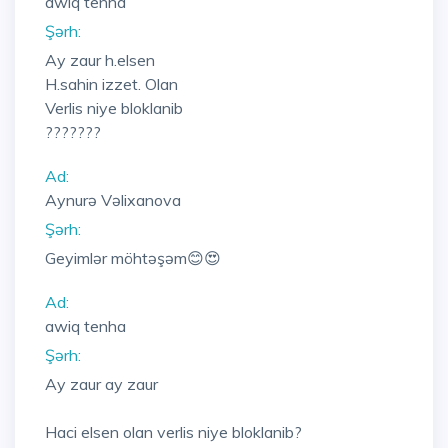
awiq tenha
Şərh:
Ay zaur h.elsen
H.sahin izzet. Olan
Verlis niye bloklanib
???????
Ad:
Aynurə Vəlixanova
Şərh:
Geyimlər möhtəşəm😊😍
Ad:
awiq tenha
Şərh:
Ay zaur ay zaur
Haci elsen olan verlis niye bloklanib?