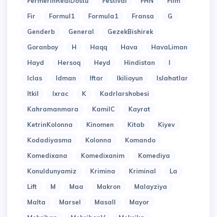
FermerinRealDostu
Festival
FHN
Film
Fir
Formul1
Formula1
Fransa
G
Genderb
General
GezekBishirek
Goranboy
H
Haqq
Hava
HavaLiman
Hayd
Hersoq
Heyd
Hindistan
I
Iclas
Idman
Iftar
Ikilioyun
Islahatlar
Itkil
Ixrac
K
Kadrlarshobesi
Kahramanmara
KamilC
Kayrat
KetrinKolonna
Kinomen
Kitab
Kiyev
Kodadiyasma
Kolonna
Komando
Komedixana
Komedixanim
Komediya
Konuldunyamiz
Krimina
Kriminal
La
Lift
M
Maa
Makron
Malayziya
Malta
Marsel
Masall
Mayor