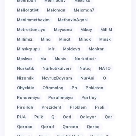
Mehriban
MehribanV
Meksika
Meliorativt
Meloman
Meloman7
Menimmetbexim
MetbaxinAgasi
Metrostansiya
Meyxana
Mikay
MilliM
Millimiz
Mina
Minat
Minax
Minsk
Minskqrupu
Mir
Moldova
Monitor
Moskva
Mu
Munis
Narkotacir
Narkotik
Narkotikalveri
Natiq
NATO
Nizamik
NovruzBayram
NurAni
O
Obyektiv
Oftamoloq
Pa
Pakistan
Pandemiya
Paralimpiya
Partlay
Pirallah
Prezident
Problem
Profil
PUA
Pulk
Q
Qad
Qalayar
Qar
Qaraba
Qarad
Qarada
Qarba