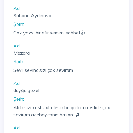
Ad:
Sahane Aydinova
Şərh:
Cox yaxsi bir efir semimi sohbet👍
Ad:
Mezarcı
Şərh:
Sevil sevinc sizi çox sevirəm
Ad:
duyğu gözel
Şərh:
Alah sizi xoşbəxt elesin bu qızlar üreydide çox
sevirəm azebaycanın hazan 🥰
Ad: