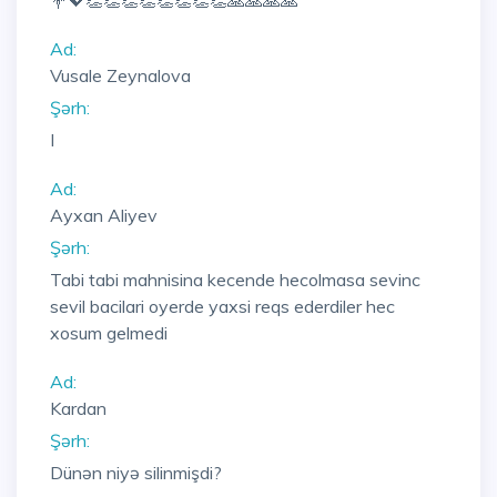
💐💖👏👏👏👏👏👏👏👏🙏🙏🙏🙏
Ad:
Vusale Zeynalova
Şərh:
I
Ad:
Ayxan Aliyev
Şərh:
Tabi tabi mahnisina kecende hecolmasa sevinc
sevil bacilari oyerde yaxsi reqs ederdiler hec
xosum gelmedi
Ad:
Kardan
Şərh:
Dünən niyə silinmişdi?