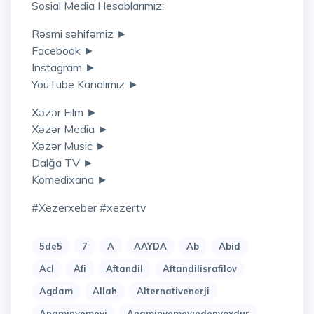
Sosial Media Hesablarımız:
Rəsmi səhifəmiz ►
Facebook ►
Instagram ►
YouTube Kanalımız ►
Xəzər Film ►
Xəzər Media ►
Xəzər Music ►
Dalğa TV ►
Komedixana ►
#xezerxeber #xezertv
5de5
7
A
AAYDA
Ab
Abid
Acl
Afi
Aftandil
Aftandilisrafilov
Agdam
Allah
Alternativenerji
Anaminyemeyi
Anaminyemeyindenyoxdur