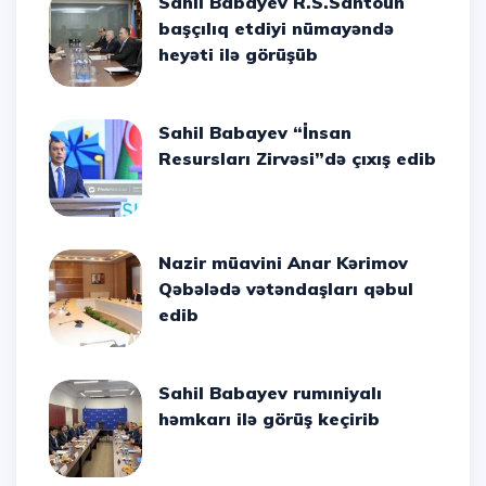
Sahil Babayev R.S.Santoun
başçılıq etdiyi nümayəndə
heyəti ilə görüşüb
Sahil Babayev “İnsan
Resursları Zirvəsi”də çıxış edib
Nazir müavini Anar Kərimov
Qəbələdə vətəndaşları qəbul
edib
Sahil Babayev rumıniyalı
həmkarı ilə görüş keçirib