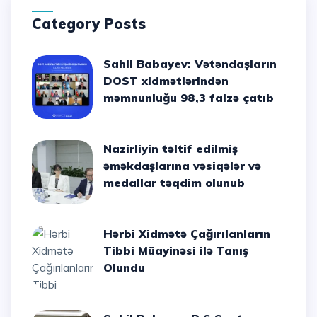
Category Posts
Sahil Babayev: Vətəndaşların
DOST xidmətlərindən
məmnunluğu 98,3 faizə çatıb
Nazirliyin təltif edilmiş
əməkdaşlarına vəsiqələr və
medallar təqdim olunub
Hərbi Xidmətə Çağırılanların
Tibbi Müayinəsi ilə Tanış
Olundu