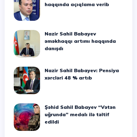
haqqında açıqlama verib
Nazir Sahil Babayev
əməkhaqqı artımı haqqında
danışdı
Nazir Sahil Babayev: Pensiya
xərcləri 48 % artıb
Şəhid Sahil Babayev “Vətən
uğrunda” medalı ilə təltif
edildi