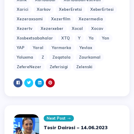
Xarici
Xarkov
XeberEretsi
XeberErtesi
Xezeraxsami
Xezerfilm
Xezermedia
Xezertv
Xezerxeber
Xocal
Xocav
Xosbextsabahalar
XTQ
Y
Ya
Yan
YAP
Yaral
Yarmarka
Yevlax
Yoluxma
Z
Zaqatala
Zaurkamal
ZefereNezer
Zeferisigi
Zelenski
Next Post
Təsir Dairəsi – 14.06.2023