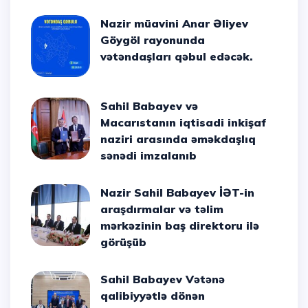
Nazir müavini Anar Əliyev
Göygöl rayonunda
vətəndaşları qəbul edəcək.
Sahil Babayev və
Macarıstanın iqtisadi inkişaf
naziri arasında əməkdaşlıq
sənədi imzalanıb
Nazir Sahil Babayev İƏT-in
araşdırmalar və təlim
mərkəzinin baş direktoru ilə
görüşüb
Sahil Babayev Vətənə
qalibiyyətlə dönən