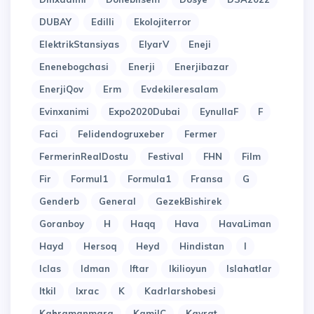
DUBAY
Edilli
Ekolojiterror
ElektrikStansiyas
ElyarV
Eneji
Enenebogchasi
Enerji
Enerjibazar
EnerjiQov
Erm
Evdekileresalam
Evinxanimi
Expo2020Dubai
EynullaF
F
Faci
Felidendogruxeber
Fermer
FermerinRealDostu
Festival
FHN
Film
Fir
Formul1
Formula1
Fransa
G
Genderb
General
GezekBishirek
Goranboy
H
Haqq
Hava
HavaLiman
Hayd
Hersoq
Heyd
Hindistan
I
Iclas
Idman
Iftar
Ikilioyun
Islahatlar
Itkil
Ixrac
K
Kadrlarshobesi
Kahramanmara
KamilC
Kayrat