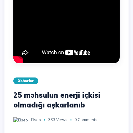
Xəbərlər
25 məhsulun enerji içkisi
olmadığı aşkarlanıb
Elseo
363 Views
0 Comments