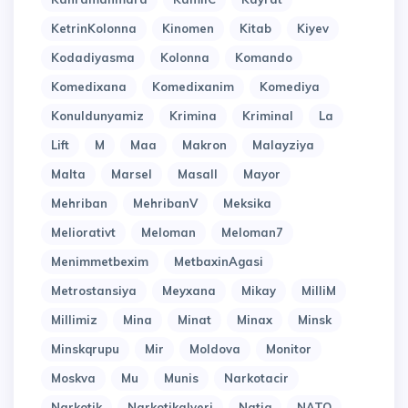
KetrinKolonna
Kinomen
Kitab
Kiyev
Kodadiyasma
Kolonna
Komando
Komedixana
Komedixanim
Komediya
Konuldunyamiz
Krimina
Kriminal
La
Lift
M
Maa
Makron
Malayziya
Malta
Marsel
Masall
Mayor
Mehriban
MehribanV
Meksika
Meliorativt
Meloman
Meloman7
Menimmetbexim
MetbaxinAgasi
Metrostansiya
Meyxana
Mikay
MilliM
Millimiz
Mina
Minat
Minax
Minsk
Minskqrupu
Mir
Moldova
Monitor
Moskva
Mu
Munis
Narkotacir
Narkotik
Narkotikalveri
Natiq
NATO