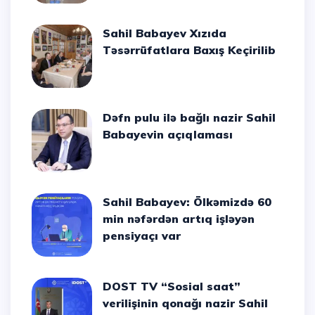
Sahil Babayev Xızıda
Təsərrüfatlara Baxış Keçirilib
Dəfn pulu ilə bağlı nazir Sahil
Babayevin açıqlaması
Sahil Babayev: Ölkəmizdə 60
min nəfərdən artıq işləyən
pensiyaçı var
DOST TV “Sosial saat”
verilişinin qonağı nazir Sahil