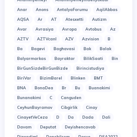
Anar
Anons
AntalyaForumu
AqilAbbas
AQSA
Ar
AT
Atesxetti
Autizm
Avar
Avrasiya
Avropa
Avtobus
Az
AZTV
AZTVcanl
AZV
Azvision
B
Ba
Bagevi
Baghavasi
Bak
Balak
Balyarmarkas
Bayraktar
BilikSaati
Bin
BirGunSizdeBirGunBizde
Birincistudiya
BiriVar
BizimBarel
Blinken
BMT
BNA
BonaDea
Br
Bu
Buanakimi
Bunanakimi
C
Canguden
CeyhunBayramov
Cibgirlik
Cinay
CinayetVeCeza
D
Da
Dada
Dali
Davam
Deputat
Deyishencavab
Dinxadiml
Donebilsem
Dosye
DSA2022