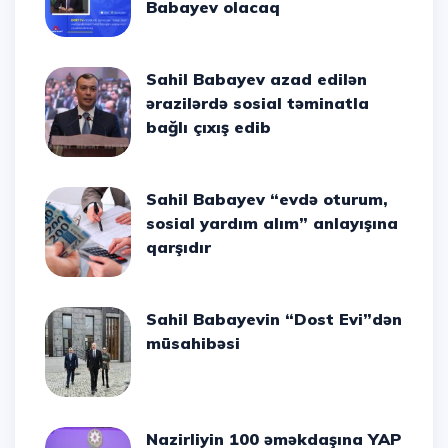
Babayev olacaq
Sahil Babayev azad edilən
ərazilərdə sosial təminatla
bağlı çıxış edib
Sahil Babayev “evdə oturum,
sosial yardım alım” anlayışına
qarşıdır
Sahil Babayevin “Dost Evi”dən
müsahibəsi
Nazirliyin 100 əməkdaşına YAP