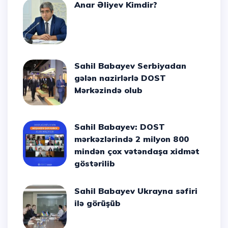
Anar Əliyev Kimdir?
Sahil Babayev Serbiyadan
gələn nazirlərlə DOST
Mərkəzində olub
Sahil Babayev: DOST
mərkəzlərində 2 milyon 800
mindən çox vətəndaşa xidmət
göstərilib
Sahil Babayev Ukrayna səfiri
ilə görüşüb