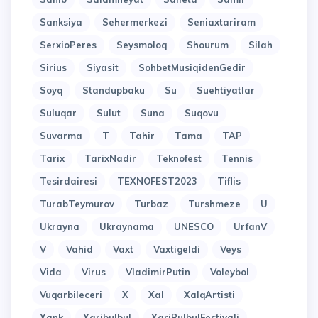
Sanksiya
Sehermerkezi
Seniaxtariram
SerxioPeres
Seysmoloq
Shourum
Silah
Sirius
Siyasit
SohbetMusiqidenGedir
Soyq
Standupbaku
Su
Suehtiyatlar
Suluqar
Sulut
Suna
Suqovu
Suvarma
T
Tahir
Tama
TAP
Tarix
TarixNadir
Teknofest
Tennis
Tesirdairesi
TEXNOFEST2023
Tiflis
TurabTeymurov
Turbaz
Turshmeze
U
Ukrayna
Ukraynama
UNESCO
UrfanV
V
Vahid
Vaxt
Vaxtigeldi
Veys
Vida
Virus
VladimirPutin
Voleybol
Vuqarbileceri
X
Xal
XalqArtisti
Xank
Xaribulbul
XariBulbulFestivali