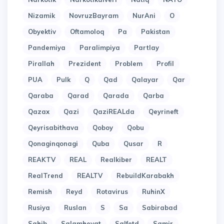
Nizamik
NovruzBayram
NurAni
O
Obyektiv
Oftamoloq
Pa
Pakistan
Pandemiya
Paralimpiya
Partlay
Pirallah
Prezident
Problem
Profil
PUA
Pulk
Q
Qad
Qalayar
Qar
Qaraba
Qarad
Qarada
Qarba
Qazax
Qazi
QaziREALda
Qeyrineft
Qeyrisabithava
Qoboy
Qobu
Qonaginqonagi
Quba
Qusar
R
REAKTV
REAL
Realkiber
REALT
RealTrend
REALTV
RebuildKarabakh
Remish
Reyd
Rotavirus
RuhinX
Rusiya
Ruslan
S
Sa
Sabirabad
Sahib
Salamheyat
Salfetd
Samir