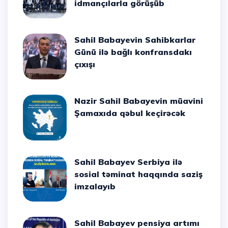
idmançılarla görüşüb
Sahil Babayevin Sahibkarlar
Günü ilə bağlı konfransdakı
çıxışı
Nazir Sahil Babayevin müavini
Şamaxıda qəbul keçirəcək
Sahil Babayev Serbiya ilə
sosial təminat haqqında saziş
imzalayıb
Sahil Babayev pensiya artımı