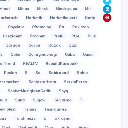
Minat
Minax
Minsk
Minskqrupu
Mir
arkotacir
Narkotik
Narkotikalveri
Natiq
Obyektiv
Oftamoloq
Pa
Pakistan
Prezident
Problem
Profil
PUA
Pulk
Qarada
Qarba
Qazax
Qazi
oy
Qobu
Qonaginqonagi
Quba
Qusar
alTrend
REALTV
RebuildKarabakh
Ruslan
S
Sa
Sabirabad
Sahib
hermerkezi
Seniaxtariram
SerxioPeres
SohbetMusiqidenGedir
Soyq
ulut
Suna
Suqovu
Suvarma
T
eknofest
Tennis
Tesirdairesi
baz
Turshmeze
U
Ukrayna
Vaxt
Vaxtigeldi
Veys
Vida
Virus