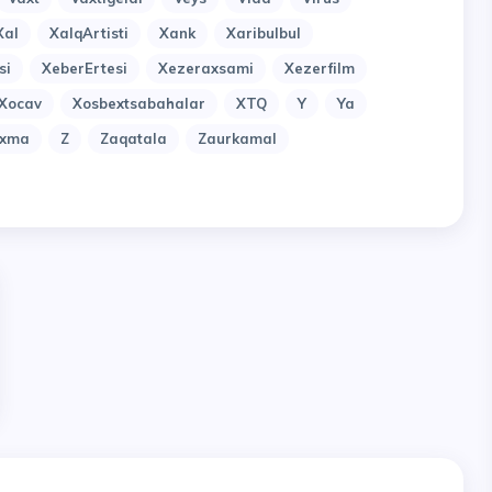
Xal
XalqArtisti
Xank
Xaribulbul
si
XeberErtesi
Xezeraxsami
Xezerfilm
Xocav
Xosbextsabahalar
XTQ
Y
Ya
uxma
Z
Zaqatala
Zaurkamal