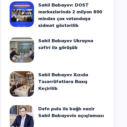
Sahil Babayev: DOST
mərkəzlərində 2 milyon 800
mindən çox vətəndaşa
xidmət göstərilib
Sahil Babayev Ukrayna
səfiri ilə görüşüb
Sahil Babayev Xızıda
Təsərrüfatlara Baxış
Keçirilib
Dəfn pulu ilə bağlı nazir
Sahil Babayevin açıqlaması