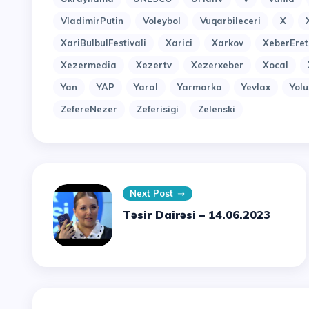
VladimirPutin
Voleybol
Vuqarbileceri
X
XariBulbulFestivali
Xarici
Xarkov
XeberEret
Xezermedia
Xezertv
Xezerxeber
Xocal
Yan
YAP
Yaral
Yarmarka
Yevlax
Yol
ZefereNezer
Zeferisigi
Zelenski
Next Post
Təsir Dairəsi – 14.06.2023