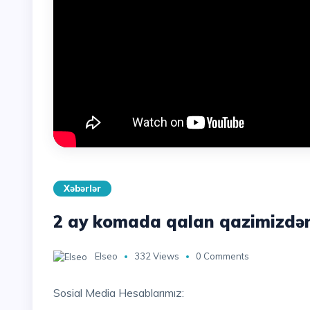
Xəbərlər
2 ay komada qalan qazimizdən
Elseo
332 Views
0 Comments
Sosial Media Hesablarımız: