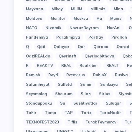
Meyxana
Mikay
MilliM
Millimiz
Mina
Moldova
Monitor
Moskva
Mu
Munis
N
NATO
Nizamik
NovruzBayram
NurAni
O
Pandemiya
Paralimpiya
Partlay
Pirallah
Q
Qad
Qalayar
Qar
Qaraba
Qarad
QaziREALda
Qeyrineft
Qeyrisabithava
Qob
R
REAKTV
REAL
Realkiber
REALT
Re
Remish
Reyd
Rotavirus
RuhinX
Rusiya
Salamheyat
Salfetd
Samir
Sanksiya
Se
Seysmoloq
Shourum
Silah
Sirius
Siyasit
Standupbaku
Su
Suehtiyatlar
Suluqar
S
Tahir
Tama
TAP
Tarix
TarixNadir
T
TEXNOFEST2023
Tiflis
TurabTeymurov
Tur
Ukraynama
UNESCO
UrfanV
V
Vahid