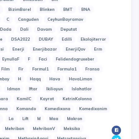
BizimBarel
Blinken
BMT
BNA
C
Canguden
CeyhunBayramov
Dada
Dali
Davam
Deputat
e
DSA2022
DUBAY
Edilli
Ekolojiterror
si
Enerji
Enerjibazar
EnerjiQov
Erm
EynullaF
F
Faci
Felidendogruxeber
Film
Fir
Formul1
Formula1
Fransa
nboy
H
Haqq
Hava
HavaLiman
Idman
Iftar
Ikilioyun
Islahatlar
ara
KamilC
Kayrat
KetrinKolonna
onna
Komando
Komedixana
Komedixanim
La
Lift
M
Maa
Makron
Mehriban
MehribanV
Meksika
exim
MetbaxinAgasi
Metrostansiya