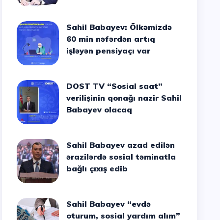
Sahil Babayev: Ölkəmizdə
60 min nəfərdən artıq
işləyən pensiyaçı var
DOST TV “Sosial saat”
verilişinin qonağı nazir Sahil
Babayev olacaq
Sahil Babayev azad edilən
ərazilərdə sosial təminatla
bağlı çıxış edib
Sahil Babayev “evdə
oturum, sosial yardım alım”