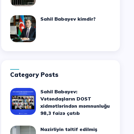
Sahil Babayev kimdir?
Category Posts
Sahil Babayev:
Vətəndaşların DOST
xidmətlərindən məmnunluğu
98,3 faizə çatıb
Nazirliyin təltif edilmiş