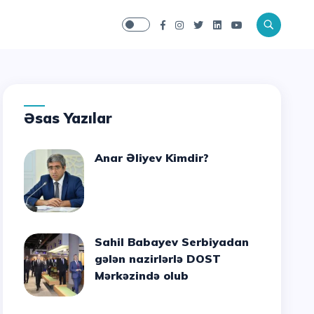
Əsas Yazılar
Anar Əliyev Kimdir?
Sahil Babayev Serbiyadan
gələn nazirlərlə DOST
Mərkəzində olub