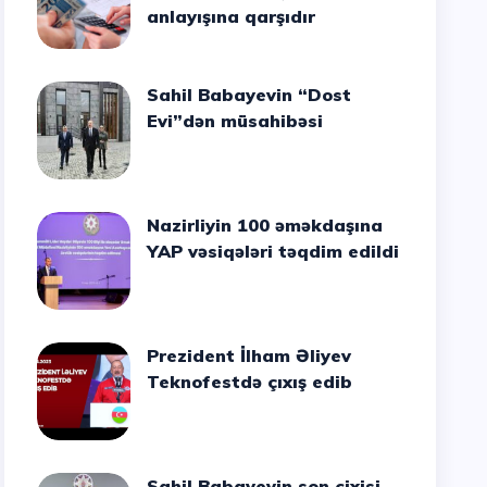
anlayışına qarşıdır
Sahil Babayevin “Dost
Evi”dən müsahibəsi
Nazirliyin 100 əməkdaşına
YAP vəsiqələri təqdim edildi
Prezident İlham Əliyev
Teknofestdə çıxış edib
Sahil Babayevin son cixisi