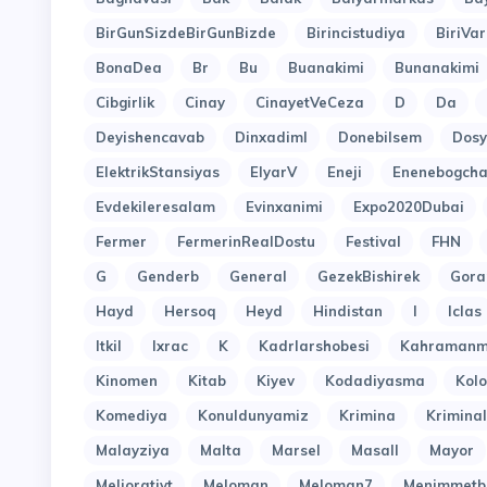
BirGunSizdeBirGunBizde
Birincistudiya
BiriVar
BonaDea
Br
Bu
Buanakimi
Bunanakimi
Cibgirlik
Cinay
CinayetVeCeza
D
Da
Deyishencavab
Dinxadiml
Donebilsem
Dosy
ElektrikStansiyas
ElyarV
Eneji
Enenebogcha
Evdekileresalam
Evinxanimi
Expo2020Dubai
Fermer
FermerinRealDostu
Festival
FHN
G
Genderb
General
GezekBishirek
Gora
Hayd
Hersoq
Heyd
Hindistan
I
Iclas
Itkil
Ixrac
K
Kadrlarshobesi
Kahramanm
Kinomen
Kitab
Kiyev
Kodadiyasma
Kol
Komediya
Konuldunyamiz
Krimina
Kriminal
Malayziya
Malta
Marsel
Masall
Mayor
Meliorativt
Meloman
Meloman7
Menimmetb