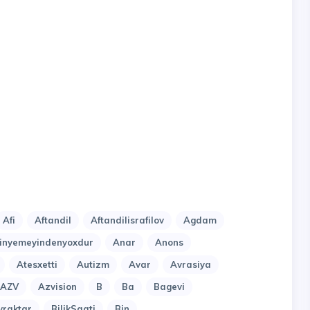
Afi
Aftandil
Aftandilisrafilov
Agdam
nyemeyindenyoxdur
Anar
Anons
Atesxetti
Autizm
Avar
Avrasiya
AZV
Azvision
B
Ba
Bagevi
yraktar
BilikSaati
Bin