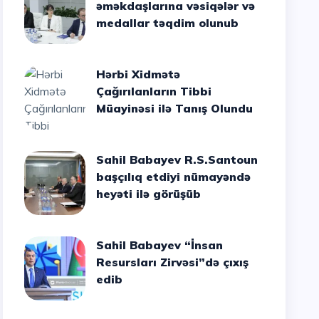
əməkdaşlarına vəsiqələr və
medallar təqdim olunub
Hərbi Xidmətə
Çağırılanların Tibbi
Müayinəsi ilə Tanış Olundu
Sahil Babayev R.S.Santoun
başçılıq etdiyi nümayəndə
heyəti ilə görüşüb
Sahil Babayev “İnsan
Resursları Zirvəsi”də çıxış
edib