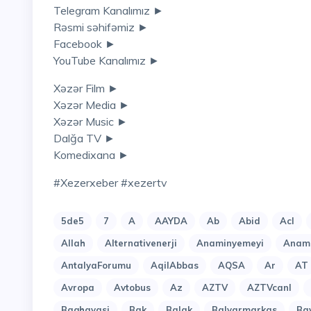
Telegram Kanalımız ►
Rəsmi səhifəmiz ►
Facebook ►
YouTube Kanalımız ►
Xəzər Film ►
Xəzər Media ►
Xəzər Music ►
Dalğa TV ►
Komedixana ►
#xezerxeber #xezertv
5de5
7
A
AAYDA
Ab
Abid
Acl
Allah
Alternativenerji
Anaminyemeyi
Anami
AntalyaForumu
AqilAbbas
AQSA
Ar
AT
Avropa
Avtobus
Az
AZTV
AZTVcanl
Baghavasi
Bak
Balak
Balyarmarkas
Ba