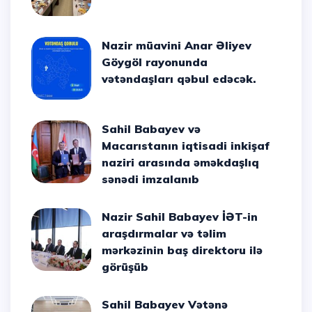
Nazir müavini Anar Əliyev
Göygöl rayonunda
vətəndaşları qəbul edəcək.
Sahil Babayev və
Macarıstanın iqtisadi inkişaf
naziri arasında əməkdaşlıq
sənədi imzalanıb
Nazir Sahil Babayev İƏT-in
araşdırmalar və təlim
mərkəzinin baş direktoru ilə
görüşüb
Sahil Babayev Vətənə