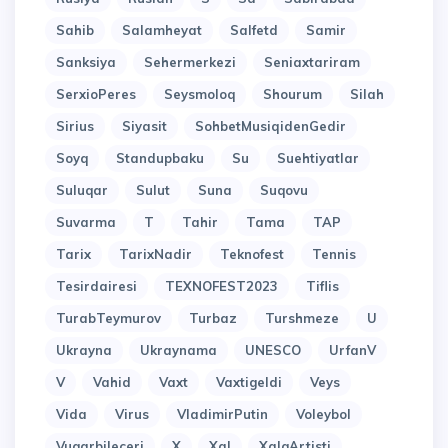
Sahib
Salamheyat
Salfetd
Samir
Sanksiya
Sehermerkezi
Seniaxtariram
SerxioPeres
Seysmoloq
Shourum
Silah
Sirius
Siyasit
SohbetMusiqidenGedir
Soyq
Standupbaku
Su
Suehtiyatlar
Suluqar
Sulut
Suna
Suqovu
Suvarma
T
Tahir
Tama
TAP
Tarix
TarixNadir
Teknofest
Tennis
Tesirdairesi
TEXNOFEST2023
Tiflis
TurabTeymurov
Turbaz
Turshmeze
U
Ukrayna
Ukraynama
UNESCO
UrfanV
V
Vahid
Vaxt
Vaxtigeldi
Veys
Vida
Virus
VladimirPutin
Voleybol
Vuqarbileceri
X
Xal
XalqArtisti