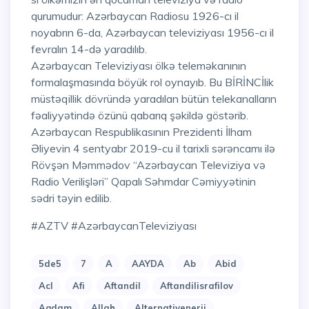
qurumudur: Azərbaycan Radiosu 1926-cı il
noyabrın 6-da, Azərbaycan televiziyası 1956-cı il
fevralın 14-də yaradılıb.
Azərbaycan Televiziyası ölkə teleməkanının
formalaşmasında böyük rol oynayıb. Bu BİRİNCİlik
müstəqillik dövründə yaradılan bütün telekanalların
fəaliyyətində özünü qabarıq şəkildə göstərib.
Azərbaycan Respublikasının Prezidenti İlham
Əliyevin 4 sentyabr 2019-cu il tarixli sərəncamı ilə
Rövşən Məmmədov “Azərbaycan Televiziya və
Radio Verilişləri” Qapalı Səhmdar Cəmiyyətinin
sədri təyin edilib.
#AZTV #AzərbaycanTeleviziyası
5de5
7
A
AAYDA
Ab
Abid
Acl
Afi
Aftandil
Aftandilisrafilov
Agdam
Allah
Alternativenerji