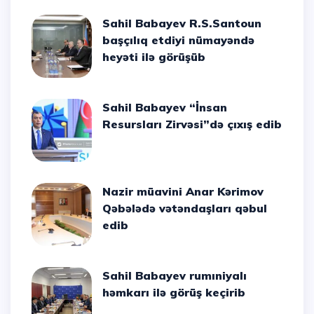
Sahil Babayev R.S.Santoun
başçılıq etdiyi nümayəndə
heyəti ilə görüşüb
Sahil Babayev “İnsan
Resursları Zirvəsi”də çıxış edib
Nazir müavini Anar Kərimov
Qəbələdə vətəndaşları qəbul
edib
Sahil Babayev rumıniyalı
həmkarı ilə görüş keçirib