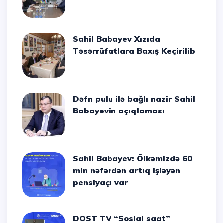
Sahil Babayev Xızıda
Təsərrüfatlara Baxış Keçirilib
Dəfn pulu ilə bağlı nazir Sahil
Babayevin açıqlaması
Sahil Babayev: Ölkəmizdə 60
min nəfərdən artıq işləyən
pensiyaçı var
DOST TV “Sosial saat”