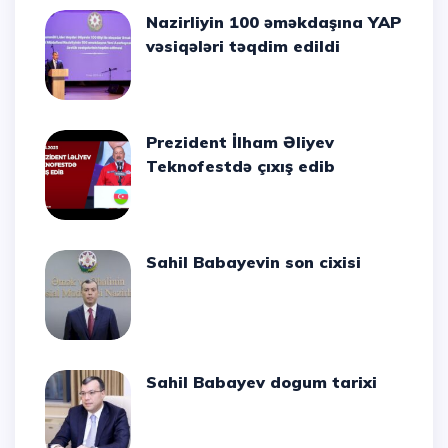
Nazirliyin 100 əməkdaşına YAP
vəsiqələri təqdim edildi
Prezident İlham Əliyev
Teknofestdə çıxış edib
Sahil Babayevin son cixisi
Sahil Babayev dogum tarixi