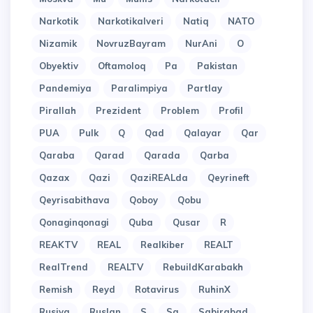
Narkotik
Narkotikalveri
Natiq
NATO
Nizamik
NovruzBayram
NurAni
O
Obyektiv
Oftamoloq
Pa
Pakistan
Pandemiya
Paralimpiya
Partlay
Pirallah
Prezident
Problem
Profil
PUA
Pulk
Q
Qad
Qalayar
Qar
Qaraba
Qarad
Qarada
Qarba
Qazax
Qazi
QaziREALda
Qeyrineft
Qeyrisabithava
Qoboy
Qobu
Qonaginqonagi
Quba
Qusar
R
REAKTV
REAL
Realkiber
REALT
RealTrend
REALTV
RebuildKarabakh
Remish
Reyd
Rotavirus
RuhinX
Rusiya
Ruslan
S
Sa
Sabirabad