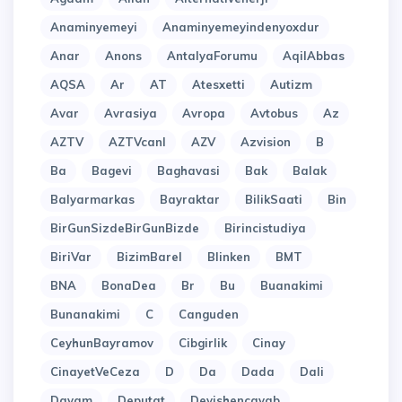
Anaminyemeyi
Anaminyemeyindenyoxdur
Anar
Anons
AntalyaForumu
AqilAbbas
AQSA
Ar
AT
Atesxetti
Autizm
Avar
Avrasiya
Avropa
Avtobus
Az
AZTV
AZTVcanl
AZV
Azvision
B
Ba
Bagevi
Baghavasi
Bak
Balak
Balyarmarkas
Bayraktar
BilikSaati
Bin
BirGunSizdeBirGunBizde
Birincistudiya
BiriVar
BizimBarel
Blinken
BMT
BNA
BonaDea
Br
Bu
Buanakimi
Bunanakimi
C
Canguden
CeyhunBayramov
Cibgirlik
Cinay
CinayetVeCeza
D
Da
Dada
Dali
Davam
Deputat
Deyishencavab