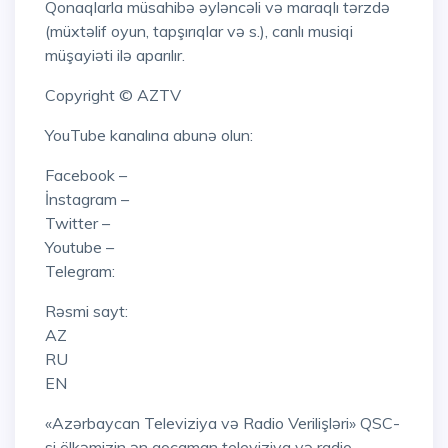
Qonaqlarla müsahibə əyləncəli və maraqlı tərzdə
(müxtəlif oyun, tapşırıqlar və s.), canlı musiqi
müşayiəti ilə aparılır.
Copyright © AZTV
YouTube kanalına abunə olun:
Facebook –
İnstagram –
Twitter –
Youtube –
Telegram:
Rəsmi sayt:
AZ
RU
EN
«Azərbaycan Televiziya və Radio Verilişləri» QSC-
si ölkəmizin ən qocaman televiziya və radio