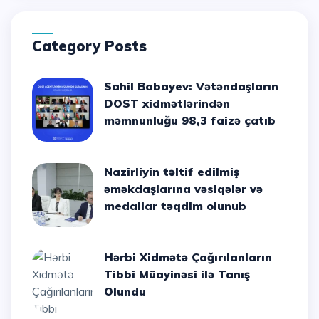
Category Posts
Sahil Babayev: Vətəndaşların
DOST xidmətlərindən
məmnunluğu 98,3 faizə çatıb
Nazirliyin təltif edilmiş
əməkdaşlarına vəsiqələr və
medallar təqdim olunub
Hərbi Xidmətə Çağırılanların
Tibbi Müayinəsi ilə Tanış
Olundu