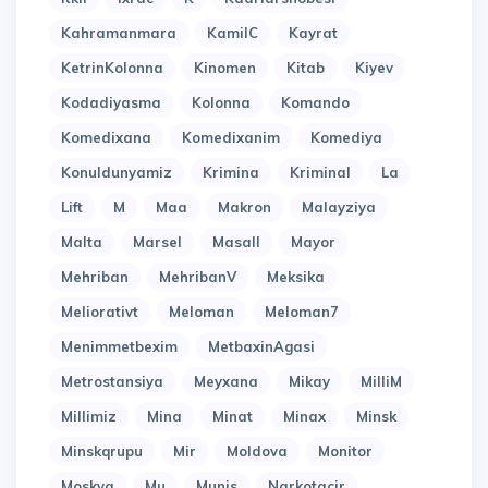
Kahramanmara
KamilC
Kayrat
KetrinKolonna
Kinomen
Kitab
Kiyev
Kodadiyasma
Kolonna
Komando
Komedixana
Komedixanim
Komediya
Konuldunyamiz
Krimina
Kriminal
La
Lift
M
Maa
Makron
Malayziya
Malta
Marsel
Masall
Mayor
Mehriban
MehribanV
Meksika
Meliorativt
Meloman
Meloman7
Menimmetbexim
MetbaxinAgasi
Metrostansiya
Meyxana
Mikay
MilliM
Millimiz
Mina
Minat
Minax
Minsk
Minskqrupu
Mir
Moldova
Monitor
Moskva
Mu
Munis
Narkotacir