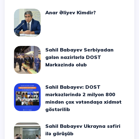
Anar Əliyev Kimdir?
Sahil Babayev Serbiyadan
gələn nazirlərlə DOST
Mərkəzində olub
Sahil Babayev: DOST
mərkəzlərində 2 milyon 800
mindən çox vətəndaşa xidmət
göstərilib
Sahil Babayev Ukrayna səfiri
ilə görüşüb