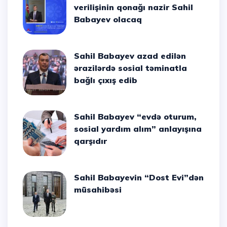
verilişinin qonağı nazir Sahil
Babayev olacaq
Sahil Babayev azad edilən
ərazilərdə sosial təminatla
bağlı çıxış edib
Sahil Babayev “evdə oturum,
sosial yardım alım” anlayışına
qarşıdır
Sahil Babayevin “Dost Evi”dən
müsahibəsi