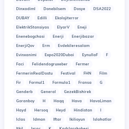
Dinxadiml
Donebilsem
Dosye
DSA2022
DUBAY
Edilli
Ekolojiterror
ElektrikStansiyas
ElyarV
Eneji
Enenebogchasi
Enerji
Enerjibazar
EnerjiQov
Erm
Evdekileresalam
Evinxanimi
Expo2020Dubai
EynullaF
F
Faci
Felidendogruxeber
Fermer
FermerinRealDostu
Festival
FHN
Film
Fir
Formul1
Formula1
Fransa
G
Genderb
General
GezekBishirek
Goranboy
H
Haqq
Hava
HavaLiman
Hayd
Hersoq
Heyd
Hindistan
I
Iclas
Idman
Iftar
Ikilioyun
Islahatlar
Itkil
Ixrac
K
Kadrlarshobesi