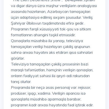
və digər dünya üzrə məşhur verilişlərin analogiyası
əsasında hazırlanan, Azərbaycan tamaşaçıları
üçün adaptasiya edilmiş axşam şousudur. Veriliş
Şəhriyar Əbilovun təqdimatında efirə gedir.
Proqramın fərqli xüsusiyyəti tok-şou və sitkom
formatlarının ahəngini təşkil etməsidir.
Qonaqlarla müsahibə ilə yanaşı, televiziya
tamaşaçıları verilişi hazırlayan çəkiliş qrupunun
səhnə arxası həyatını əks etdirən qısa səhnələri
görürlər.
Televiziya tamaşaçıları çəkiliş prosesinin bəzi
maraqlı təfərrüatları, həmçinin verilışin qonaqları,
onların fəaliyyət səhəsi ilə qeyri-adi rakursdan
tanış olurlar.
Proqramda bir neçə əsas personaj var: rejissor,
prodüser, işıqçı, xadimə. Verilişin aparıcısı isə
qonaqlarla müsahibə aparmaqla bərabər,
proqramın kadr arxası həyatında fəal iştirak edir.