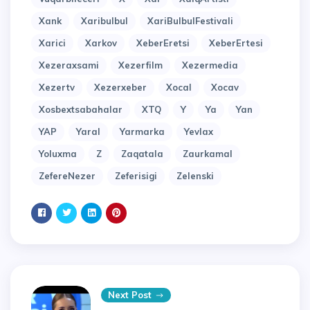
Xank
Xaribulbul
XariBulbulFestivali
Xarici
Xarkov
XeberEretsi
XeberErtesi
Xezeraxsami
Xezerfilm
Xezermedia
Xezertv
Xezerxeber
Xocal
Xocav
Xosbextsabahalar
XTQ
Y
Ya
Yan
YAP
Yaral
Yarmarka
Yevlax
Yoluxma
Z
Zaqatala
Zaurkamal
ZefereNezer
Zeferisigi
Zelenski
Next Post