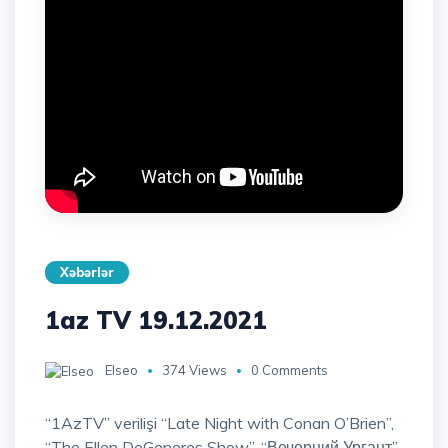
Xəbərlər
1az TV 19.12.2021
Elseo
374 Views
0 Comments
“1AzTV” verilişi “Late Night with Conan O’Brien”,
“The Ellen DeGeneres Show”, “Вечерний Ургант”