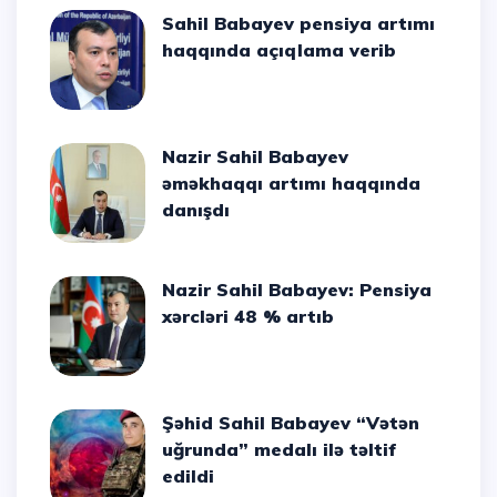
Sahil Babayev pensiya artımı
haqqında açıqlama verib
Nazir Sahil Babayev
əməkhaqqı artımı haqqında
danışdı
Nazir Sahil Babayev: Pensiya
xərcləri 48 % artıb
Şəhid Sahil Babayev “Vətən
uğrunda” medalı ilə təltif
edildi