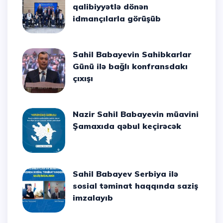
qalibiyyətlə dönən
idmançılarla görüşüb
Sahil Babayevin Sahibkarlar
Günü ilə bağlı konfransdakı
çıxışı
Nazir Sahil Babayevin müavini
Şamaxıda qəbul keçirəcək
Sahil Babayev Serbiya ilə
sosial təminat haqqında saziş
imzalayıb